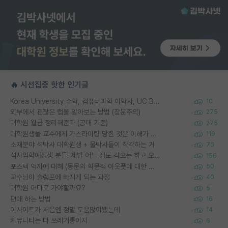
🔥 시선집중 핫한 인기글
Korea University 수학, 컴퓨터과학 이학사, UC Berkeley 산업공학 대학원 공학박사가 되는 것은 쉽지 않겠죠?
10
외부에서 괜찮은 랩을 알아보는 방법 (장문주의)
275
대학원 월급 정리해준다 (공대 기준)
275
대학원생들 교수에게 가스라이팅 당한 것은 이해가 갑니다. 안타깝네요.
119
소재분야 석박사 대학원생 + 물박사들이 착각하는 거
76
석사입학예정생 분들! 제발 어느 정도 각오는 하고 오세요.
156
포스텍 억까에 대해 (동문의 학문적 아웃풋에 대한 반박)
50
교수님이 슬럼프에 빠지게 되는 과정
40
대학원 어디로 가야할까요?
5
편애 하는 방법
16
이사이트가 처음엔 정말 도움많이됐는데
14
커뮤니티는 다 쓰레기통이지
6