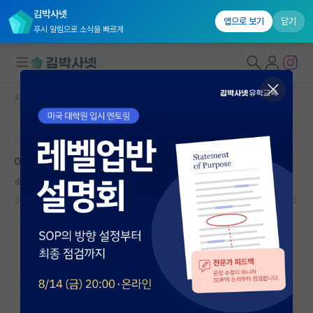
김박사넷
앱으로 보기
닫기
푸시 알림으로 소식을 빠르게
커뮤니티 홈
자유 게시판(아무개랩)
대학원생 모집
본문이 수정되지 않는 박제글입니다.
국내대학원 정보
아쉽게도 리젝이네요 .그래도 좋아요
연구실&오픈랩
속편한 공자
커뮤니티
2026.05.20
12
8488
커뮤니티 홈
전체글보기
베스트 게시판
IF 명예의전당