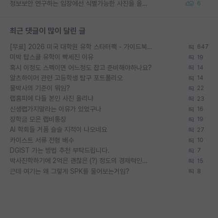
정보보안 연구하는 입장에선 식별가능한 사진을 올리는건 비추이긴함
6
최근 댓글이 많이 달린 글
[무료] 2026 미국 대학원 유학 스타터팩 - 가이드북 & 합격자 컨택메일 템플릿
647
미박 탑스쿨 유학이 빡세진 이유
19
혹시 이정도 스펙이면 어느정도 잡고 준비해야하나요?
14
알츠하이머 관련 고등학생 탐구 포트폴리오
14
물박사의 기준이 뭐임?
22
랩홈피에 다들 본인 사진 올리냐
23
신생랩가지말라는 이유가 있었구나
16
장학금 모은 랩비통장
19
AI 학회들 거품 슬슬 지적이 나오네요
27
카이스트 서류 전형 배수
10
DGIST 가는 방법 추천 부탁드립니다.
7
박사진학하기에 2억은 괜찮은 (?) 정도의 경제력인가요
15
근데 여기는 왜 그렇게 SPK를 물어보는거임?
8