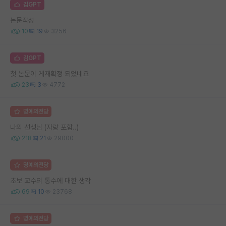
김GPT
논문작성
10
19
3256
김GPT
첫 논문이 게재확정 되었네요
23
3
4772
명예의전당
나의 선생님 (자랑 포함..)
218
21
29000
명예의전당
초보 교수의 통수에 대한 생각
69
10
23768
명예의전당