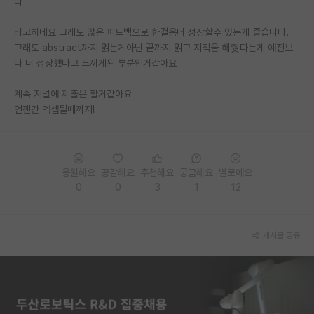
다
PI 전용 게시판
라고하네요 그래도 많은 피드백으로 한걸음더 성장할수 있는게 좋습니다.
그래도 abstract까지 읽는게아닌 끝까지 읽고 지적을 해줫다는게 예전보
인문사회 계열 게시판
다 더 성장했다고 느끼게된 부분인거같아요
특수/전문대학원 게시판
계속 저널에 제출은 할거같아요
반도체/AI 게시판
언젠간 엑셉될때까지!
장학금/장학생 게시판
학술 정보 게시판
응원해요
공감해요
추천해요
궁금해요
별로에요
0
0
3
1
12
홍보 게시판
커리어
게시글 공유
유학교육
이벤트
반도체 아카데미