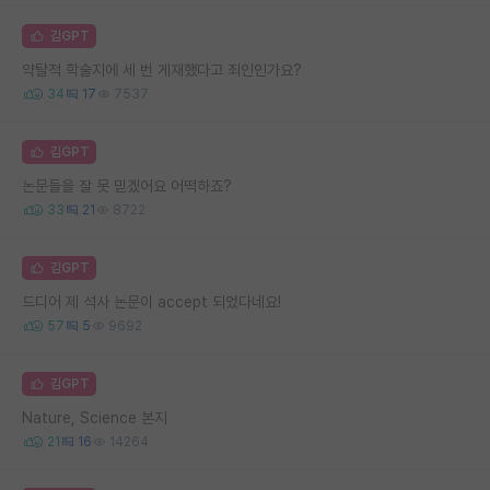
김GPT
약탈적 학술지에 세 번 게재했다고 죄인인가요?
34
17
7537
김GPT
논문들을 잘 못 믿겠어요 어떡하죠?
33
21
8722
김GPT
드디어 제 석사 논문이 accept 되었다네요!
57
5
9692
김GPT
Nature, Science 본지
21
16
14264