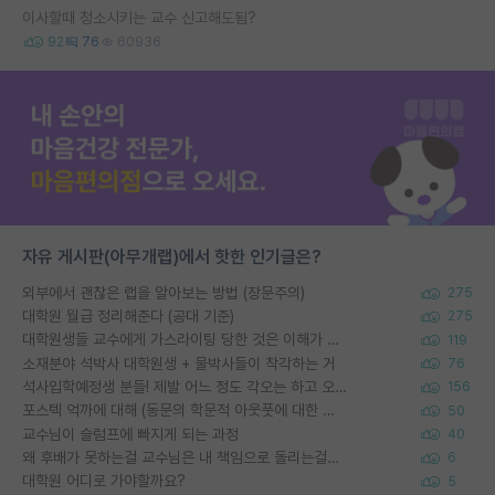
이사할때 청소시키는 교수 신고해도됨?
92
76
60936
자유 게시판(아무개랩)에서 핫한 인기글은?
외부에서 괜찮은 랩을 알아보는 방법 (장문주의)
275
대학원 월급 정리해준다 (공대 기준)
275
대학원생들 교수에게 가스라이팅 당한 것은 이해가 갑니다. 안타깝네요.
119
소재분야 석박사 대학원생 + 물박사들이 착각하는 거
76
석사입학예정생 분들! 제발 어느 정도 각오는 하고 오세요.
156
포스텍 억까에 대해 (동문의 학문적 아웃풋에 대한 반박)
50
교수님이 슬럼프에 빠지게 되는 과정
40
왜 후배가 못하는걸 교수님은 내 책임으로 돌리는걸까요?
6
대학원 어디로 가야할까요?
5