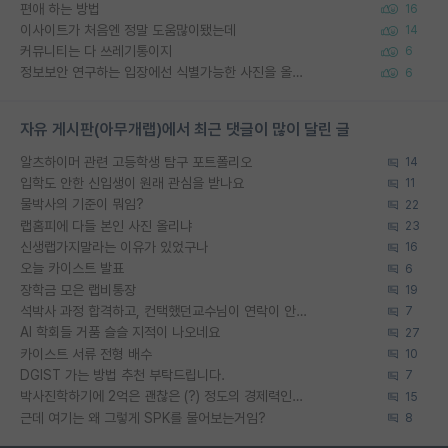
편애 하는 방법
16
이사이트가 처음엔 정말 도움많이됐는데
14
커뮤니티는 다 쓰레기통이지
6
정보보안 연구하는 입장에선 식별가능한 사진을 올리는건 비추이긴함
6
자유 게시판(아무개랩)에서 최근 댓글이 많이 달린 글
알츠하이머 관련 고등학생 탐구 포트폴리오
14
입학도 안한 신입생이 원래 관심을 받나요
11
물박사의 기준이 뭐임?
22
랩홈피에 다들 본인 사진 올리냐
23
신생랩가지말라는 이유가 있었구나
16
오늘 카이스트 발표
6
장학금 모은 랩비통장
19
석박사 과정 합격하고, 컨택했던교수님이 연락이 안됩니다...
7
AI 학회들 거품 슬슬 지적이 나오네요
27
카이스트 서류 전형 배수
10
DGIST 가는 방법 추천 부탁드립니다.
7
박사진학하기에 2억은 괜찮은 (?) 정도의 경제력인가요
15
근데 여기는 왜 그렇게 SPK를 물어보는거임?
8