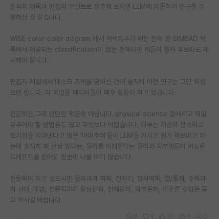
솔직히 제목과 편집자 코멘트로 유추해 보자면 LLM에 의존하여 연구를 수
행하신 것 같습니다.
WISE color-color diagram 에서 색색지수가 튀는 천체 중 SIMBAD 목
록에서 제공되는 classification이 없는 천체라면 개들이 뭘까 후보라도 제
시해야 합니다.
편집자 레벨에서 데스크 리젝을 당하신 건데 솔직히 이런 연구는 그만 하셨
으면 합니다. 각 저널들 에디터들이 매우 힘들어 하고 있습니다.
천문학은 그리 만만한 학문이 아닙니다. physical science 중에서고 제일
갖추어야 할 방법론도 많고 무엇보다 어렵습니다. 다루는 개상이 친숙하고
호기심을 자아낸다고 많은 ‘아마추어’들이 LLM을 가지고 뭔가 해보려고 하
는데 솔직히 꽤 관심 있다는, 물리를 이래한다는 물리과 학부생들이 써놓은
드래프트를 읽어도 한숨이 나올 때가 많습니다.
천문학이 하고 싶으시면 물리과의 역학, 전자기, 영자역학, 열/통계, 수학과
의 선대, 미방, 천문학과의 항성진화, 천체물리, 외부은하, 우주론 수업은 듣
고 하시길 바랍니다.
2
3
20
0
0