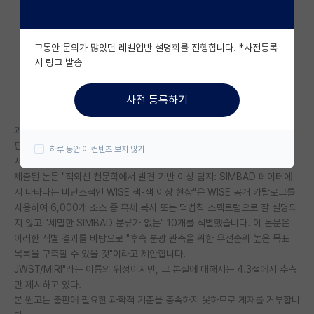
자유 게시판(아무개랩)
그동안 문의가 많았던 레벨업반 설명회를 진행합니다. *사전등록
미국 유학 게시판
시 링크 발송
미국 대학원 합격 후기 게시판
사전 등록하기
대학원생 모집 게시판
과학 편집자의 의견:
대학원 합격 후기 게시판
편집자
하루 동안 이 컨텐츠 보지 않기
저자에게 보내는 의견:
연구실(PI) 홍보 게시판
제출된 논문 "적외선 천문학에서 발견 기반 이상 탐지: SIMBAD 데이터에
서 나타나는 비단조적인 WISE 색-색 이상 현상"은 WISE 공개 카탈로그를
석박사 채용 정보 게시판
사용하여 6,000개 소스 중 흑체 복사 또는 멱법칙 스펙트럼으로 잘 설명되
지 않고 "세밀한 SIMBAD 분류가 없는" 10개를 식별했습니다. 이 논문은
임용 정보 게시판
이러한 식별 결과를 바탕으로 "후속 분광 관측을 위한 우선순위 높은 목표
학부 인턴 게시판
목록을 구축할 수 있을 것"이라고 제안합니다.
JWST/MIRI"라는 이름의 위성이지만, 그 본질에 대해서는 4.3절에서 추측
취업 게시판
만 제시하고 있다.
본 원고는 출판에 필요한 과학적 기준을 충족하지 못하므로 게재를 거부합니
임용 후기 게시판