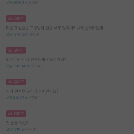
26
2
5756
김GPT
다른 학생들은 교수님이 일을 너무 많이시키셔서 문제라는데
12
12
8409
김GPT
3년간 논문 70편쓰는게 가능한거임?
16
46
20243
김GPT
저자 선정은 교신의 권한인가요?
9
24
5740
김GPT
첫 논문 억셉!!
13
5
1761