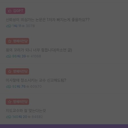
김GPT
신뢰성이 의심가는 논문은 1저자 빠지는게 좋을까요??
1
11
3078
명예의전당
용의 꼬리가 되니 너무 힘듭니다(하소연 글)
86
39
41068
명예의전당
이사할때 청소시키는 교수 신고해도됨?
92
76
60970
명예의전당
지도교수와 잘 맞는다는것
140
20
64582