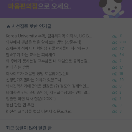
🔥 시선집중 핫한 인기글
Korea University 수학, 컴퓨터과학 이학사, UC Berkeley 산업공학 대학원 공학박사가 되는 것은 쉽지 않겠죠?
11
외부에서 괜찮은 랩을 알아보는 방법 (장문주의)
280
소재분야 석박사 대학원생 + 물박사들이 착각하는 거
77
말바꾸기 하는 교수는 피하세요
54
왜 후배가 못하는걸 교수님은 내 책임으로 돌리는걸까요?
7
편애 하는 방법
17
이사이트가 처음엔 정말 도움많이됐는데
16
신생랩가지말라는 이유가 있었구나
20
박사진학하기에 2억은 괜찮은 (?) 정도의 경제력인가요
8
타대학원 컨텍 준비중인데, 지도교수님께는 언제 말씀드려야 할까요?
2
정출연 학연 박사 질문(DGIST)
2
통신 관련 랩 추천
3
K 전전 교수님들 랩실 어떤지 질문드려요!
3
최근 댓글이 많이 달린 글