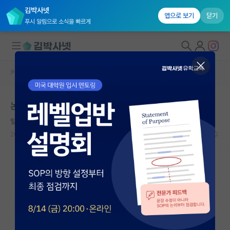
김박사넷
앱으로 보기
닫기
푸시 알림으로 소식을 빠르게
커뮤니티 홈
자유 게시판(아무개랩)
대학원생 모집
논문들을 잘 못 믿겠어요 어떡하죠?
국내대학원 정보
털털한 비트겐슈타인
연구실&오픈랩
2023.12.06
21
8727
커뮤니티
커뮤니티 홈
전체글보기
베스트 게시판
IF 명예의전당