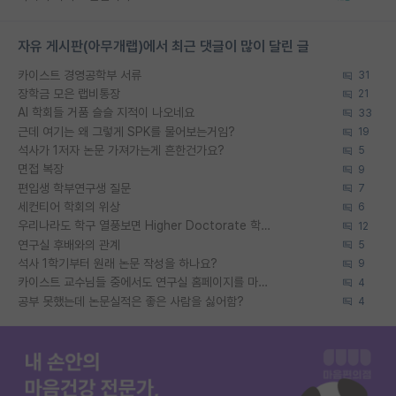
자유 게시판(아무개랩)에서 최근 댓글이 많이 달린 글
카이스트 경영공학부 서류
31
장학금 모은 랩비통장
21
AI 학회들 거품 슬슬 지적이 나오네요
33
근데 여기는 왜 그렇게 SPK를 물어보는거임?
19
석사가 1저자 논문 가져가는게 흔한건가요?
5
면접 복장
9
편입생 학부연구생 질문
7
세컨티어 학회의 위상
6
우리나라도 학구 열풍보면 Higher Doctorate 학위가 필요하다고 봅니다.
12
연구실 후배와의 관계
5
석사 1학기부터 원래 논문 작성을 하나요?
9
카이스트 교수님들 중에서도 연구실 홈페이지를 마련 안 하신 분들이 계시던데
4
공부 못했는데 논문실적은 좋은 사람을 싫어함?
4