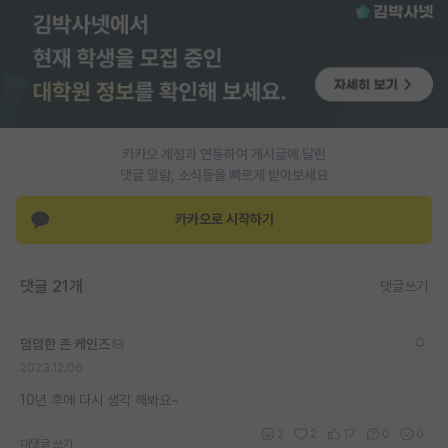
PI 전용 게시판
인문사회 계열 게시판
특수/전문대학원 게시판
반도체/AI 게시판
카카오 계정과 연동하여 게시글에 달린
댓글 알람, 소식등을 빠르게 받아보세요
장학금/장학생 게시판
카카오로 시작하기
학술 정보 게시판
홍보 게시판
댓글 21개
댓글쓰기
커리어
덤덤한 존 케인즈
유학교육
2023.12.06
이벤트
10년 후에 다시 생각 해봐요~
반도체 아카데미
2
2
17
0
0
대댓글 쓰기