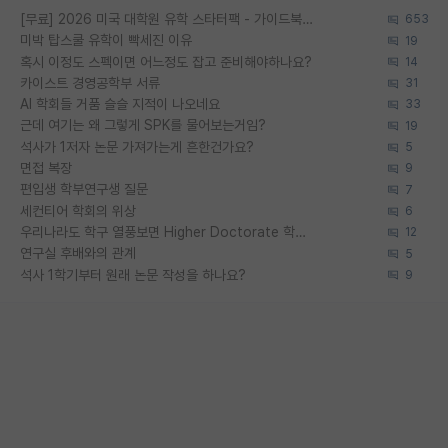
[무료] 2026 미국 대학원 유학 스타터팩 - 가이드북 & 합격자 컨택메일 템플릿
653
미박 탑스쿨 유학이 빡세진 이유
19
혹시 이정도 스펙이면 어느정도 잡고 준비해야하나요?
14
카이스트 경영공학부 서류
31
AI 학회들 거품 슬슬 지적이 나오네요
33
근데 여기는 왜 그렇게 SPK를 물어보는거임?
19
석사가 1저자 논문 가져가는게 흔한건가요?
5
면접 복장
9
편입생 학부연구생 질문
7
세컨티어 학회의 위상
6
우리나라도 학구 열풍보면 Higher Doctorate 학위가 필요하다고 봅니다.
12
연구실 후배와의 관계
5
석사 1학기부터 원래 논문 작성을 하나요?
9