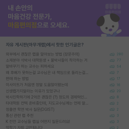
자유 게시판(아무개랩)에서 핫한 인기글은?
외부에서 괜찮은 랩을 알아보는 방법 (장문주의)
280
소재분야 석박사 대학원생 + 물박사들이 착각하는 거
77
말바꾸기 하는 교수는 피하세요
54
왜 후배가 못하는걸 교수님은 내 책임으로 돌리는걸까요?
7
편애 하는 방법
17
이사이트가 처음엔 정말 도움많이됐는데
16
신생랩가지말라는 이유가 있었구나
20
박사진학하기에 2억은 괜찮은 (?) 정도의 경제력인가요
8
타대학원 컨텍 준비중인데, 지도교수님께는 언제 말씀드려야 할까요?
2
정출연 학연 박사 질문(DGIST)
2
통신 관련 랩 추천
3
K 전전 교수님들 랩실 어떤지 질문드려요!
3
막학기 자퇴 고민됩니다
2