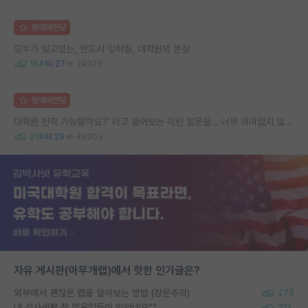
명예의전당
모두가 잊고있는, 반드시 잊혀질, 대학원의 본질
154
27
24976
명예의전당
대학원 진학 가능할까요?’ 라고 물어보는 이런 질문들… 너무 의미없지 않나요?
214
29
49903
자유 게시판(아무개랩)에서 핫한 인기글은?
외부에서 괜찮은 랩을 알아보는 방법 (장문주의)
275
내 석사생활 참 많은일들이 있엇네요^^
212