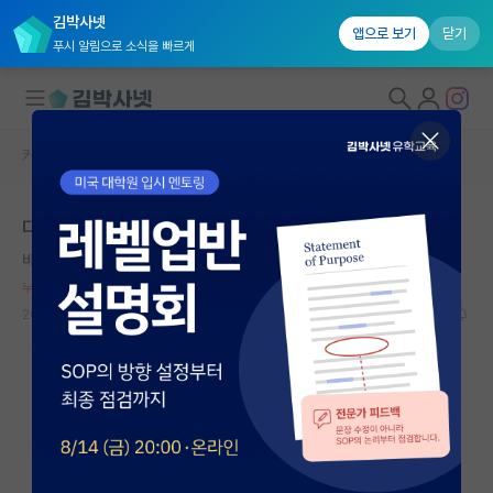
김박사넷
앱으로 보기
닫기
푸시 알림으로 소식을 빠르게
커뮤니티 홈
자유 게시판(아무개랩)
대학원생 모집
다들 논문 데이터를 어디까지 신뢰하시나요?
국내대학원 정보
바보같은 피보나치
*
연구실&오픈랩
누적 신고가 20개 이상인 사용자입니다.
커뮤니티
2023.07.11
14
8037
커뮤니티 홈
전체글보기
베스트 게시판
IF 명예의전당