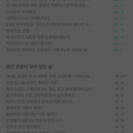
포스텍 억까에 대해 (동문의 학문적 아웃풋에 대한 반박)
50
교수님이 무서워요
16
대학원 어디로 가야할까요?
5
SSH 박사과정을 그만두고 지방대 박사로 옮기면 교수의 꿈은 끝일까요?
9
편애 하는 방법
15
이사이트가 처음엔 정말 도움많이됐는데
14
커뮤니티는 다 쓰레기통이지
6
정보보안 연구하는 입장에선 식별가능한 사진을 올리는건 비추이긴함
5
최근 댓글이 많이 달린 글
[무료] 2026 미국 대학원 유학 스타터팩 - 가이드북 & 합격자 컨택메일 템플릿
647
미박 탑스쿨 유학이 빡세진 이유
19
혹시 이정도 스펙이면 어느정도 잡고 준비해야하나요?
14
알츠하이머 관련 고등학생 탐구 포트폴리오
12
입학도 안한 신입생이 원래 관심을 받나요
11
물박사의 기준이 뭐임?
20
랩홈피에 다들 본인 사진 올리냐
23
신생랩가지말라는 이유가 있었구나
16
장학금 모은 랩비통장
18