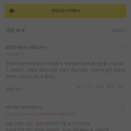
재팬라운지 🌸
카카오로 시작하기
댓글 14개
댓글쓰기
깔끔한 에르빈 슈뢰딩거
2023.07.11
컨텐츠 따라 천차만별이라 신뢰할 수 있는/없는 데이터를 구분할 수 있는것
도 실력이고, 경험이 쌓이다 보면 안목이 생길거에요. 그래서 논문은 항상 비
판적인 시각으로 보는게 좋아요
0
0
11
0
0
대댓글 쓰기
이기적인 피타고라스
2023.07.11
누적 신고가 20개 이상인 사용자입니다.
저널 신뢰도 보고, 작성기관(학교) 이름 보고 판단하죠.
이후에 만약 본인 연구와 관련성이 크다면 재현해보는등 검증이용