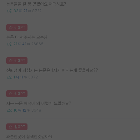
논문들을 잘 못 믿겠어요 어떡하죠?
33
21
8722
김GPT
논문 다 써주시는 교수님
21
41
26865
김GPT
신뢰성이 의심가는 논문은 1저자 빠지는게 좋을까요??
1
11
3072
김GPT
저는 논문 해석이 왜 이렇게 느릴까요?
10
12
3648
김GPT
과분한곳에 합격한것같아요