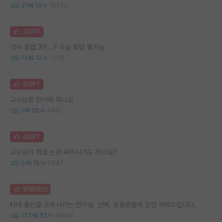
21
13
18762
김GPT
석사 졸업 3년...? 사실 확답 뷸가능
13
12
7719
김GPT
교수님을 믿어야 하나요
1
20
4402
김GPT
교수님이 학생 논문 써주시기도 하나요?
9
15
5647
명예의전당
타대 출신을 소외시키는 연구실. 선배, 동료분들의 조언 부탁드립니다.
137
52
41943