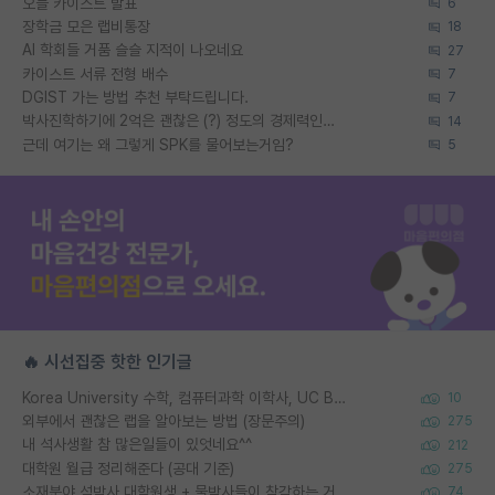
오늘 카이스트 발표
6
장학금 모은 랩비통장
18
AI 학회들 거품 슬슬 지적이 나오네요
27
카이스트 서류 전형 배수
7
DGIST 가는 방법 추천 부탁드립니다.
7
박사진학하기에 2억은 괜찮은 (?) 정도의 경제력인가요
14
근데 여기는 왜 그렇게 SPK를 물어보는거임?
5
🔥 시선집중 핫한 인기글
Korea University 수학, 컴퓨터과학 이학사, UC Berkeley 산업공학 대학원 공학박사가 되는 것은 쉽지 않겠죠?
10
외부에서 괜찮은 랩을 알아보는 방법 (장문주의)
275
내 석사생활 참 많은일들이 있엇네요^^
212
대학원 월급 정리해준다 (공대 기준)
275
소재분야 석박사 대학원생 + 물박사들이 착각하는 거
74