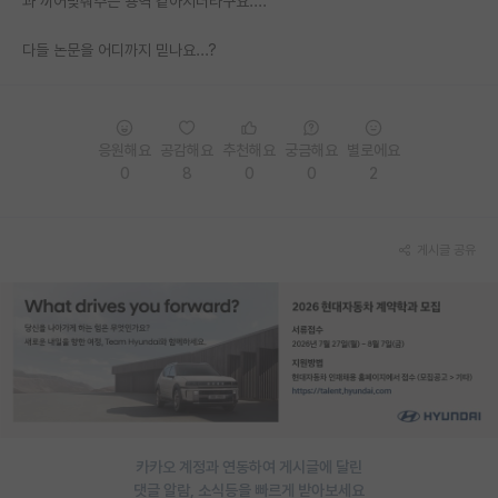
과 끼어맞춰주는 용역 같아지더라구요....
PI 전용 게시판
다들 논문을 어디까지 믿나요...?
인문사회 계열 게시판
특수/전문대학원 게시판
응원해요
공감해요
추천해요
궁금해요
별로에요
반도체/AI 게시판
0
8
0
0
2
장학금/장학생 게시판
게시글 공유
학술 정보 게시판
홍보 게시판
커리어
유학교육
이벤트
카카오 계정과 연동하여 게시글에 달린
반도체 아카데미
댓글 알람, 소식등을 빠르게 받아보세요