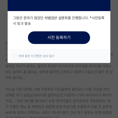
자유 게시판(아무개랩)
그동안 문의가 많았던 레벨업반 설명회를 진행합니다. *사전등록
미국 유학 게시판
시 링크 발송
미국 대학원 합격 후기 게시판
사전 등록하기
대학원생 모집 게시판
안녕하세요. 현재 석사 3학기 끝내고 4학기차 들어가는 평범한 석사생입니
다. 지금 한창 논문 데이터 다뽑고 논문 스토리 라인과 졸업 논문 쓰는중 입
대학원 합격 후기 게시판
니다. 데이터를 만들다보니....저희 교수님껜 죄송스러운 말씀이지만 가라 데
하루 동안 이 컨텐츠 보지 않기
이터가 많은것 같아요. 솔직히 경향성은 보이나 그렇게 큰차이가 아닌데 어
연구실(PI) 홍보 게시판
떻게든 우리가 원하는 결과가 최대한 두드러지게 보이게끔 데이터를 다듬는
것도 솔직히 좀 찔려요. 심하게 말하면 조작하고 데이터 다듬는건 종이 한 장
석박사 채용 정보 게시판
차이 같아요....
임용 정보 게시판
어느날 다른 대학원 선배 다른학교 지인들에게 물어보니 다들 거짓말 약간
학부 인턴 게시판
보태면 자기 실험실 데이터중 절반이상은 다듬거나 가라 데이터라고 하더라
구요.....이런 얘기를 듣다보니 논문 데이터들도 곧이곧대로 못믿겠어요. 뭔
취업 게시판
가 이들도 튀는 값 제외하고 경향에 맞게 프로그램 조절하고 이럴 것 같은게
눈에 확 보이니 과학하는 사람이 아니라 뭔가 그냥 자기 원하는 답에 실험결
임용 후기 게시판