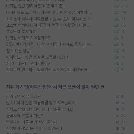
대학원 월급 정리해준다 (공대 기준)
275
대학원생들 교수에게 가스라이팅 당한 것은 이해가 갑니다. 안타깝네요.
119
소재분야 석박사 대학원생 + 물박사들이 착각하는 거
74
포스텍 억까에 대해 (동문의 학문적 아웃풋에 대한 반박)
50
교수님이 무서워요
16
대학원 어디로 가야할까요?
5
SSH 박사과정을 그만두고 지방대 박사로 옮기면 교수의 꿈은 끝일까요?
9
편애 하는 방법
15
이사이트가 처음엔 정말 도움많이됐는데
14
커뮤니티는 다 쓰레기통이지
6
정보보안 연구하는 입장에선 식별가능한 사진을 올리는건 비추이긴함
5
자유 게시판(아무개랩)에서 최근 댓글이 많이 달린 글
정년 4년 남은 교수님
9
알츠하이머 관련 고등학생 탐구 포트폴리오
12
입학도 안한 신입생이 원래 관심을 받나요
11
물박사의 기준이 뭐임?
20
랩홈피에 다들 본인 사진 올리냐
23
신생랩가지말라는 이유가 있었구나
16