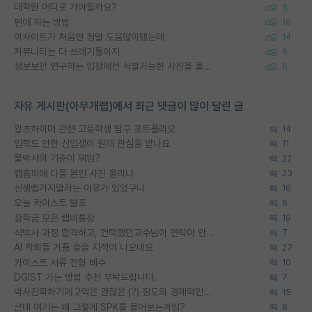
대학원 어디로 가야할까요?
5
편애 하는 방법
16
이사이트가 처음엔 정말 도움많이됐는데
14
커뮤니티는 다 쓰레기통이지
6
정보보안 연구하는 입장에선 식별가능한 사진을 올리는건 비추이긴함
6
자유 게시판(아무개랩)에서 최근 댓글이 많이 달린 글
알츠하이머 관련 고등학생 탐구 포트폴리오
14
입학도 안한 신입생이 원래 관심을 받나요
11
물박사의 기준이 뭐임?
22
랩홈피에 다들 본인 사진 올리냐
23
신생랩가지말라는 이유가 있었구나
16
오늘 카이스트 발표
6
장학금 모은 랩비통장
19
석박사 과정 합격하고, 컨택했던교수님이 연락이 안됩니다...
7
AI 학회들 거품 슬슬 지적이 나오네요
27
카이스트 서류 전형 배수
10
DGIST 가는 방법 추천 부탁드립니다.
7
박사진학하기에 2억은 괜찮은 (?) 정도의 경제력인가요
15
근데 여기는 왜 그렇게 SPK를 물어보는거임?
8