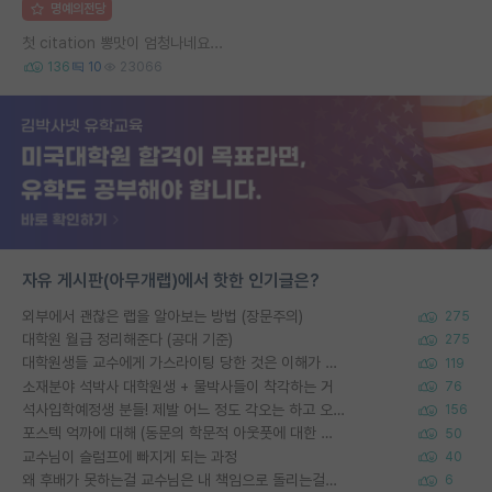
명예의전당
첫 citation 뽕맛이 엄청나네요...
136
10
23066
자유 게시판(아무개랩)에서 핫한 인기글은?
외부에서 괜찮은 랩을 알아보는 방법 (장문주의)
275
대학원 월급 정리해준다 (공대 기준)
275
대학원생들 교수에게 가스라이팅 당한 것은 이해가 갑니다. 안타깝네요.
119
소재분야 석박사 대학원생 + 물박사들이 착각하는 거
76
석사입학예정생 분들! 제발 어느 정도 각오는 하고 오세요.
156
포스텍 억까에 대해 (동문의 학문적 아웃풋에 대한 반박)
50
교수님이 슬럼프에 빠지게 되는 과정
40
왜 후배가 못하는걸 교수님은 내 책임으로 돌리는걸까요?
6