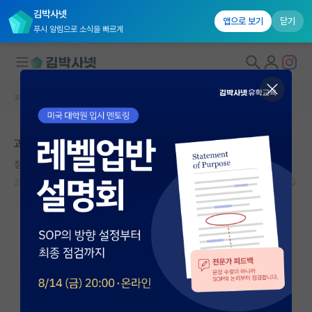
김박사넷
앱으로 보기
닫기
푸시 알림으로 소식을 빠르게
커뮤니티 홈
자유 게시판(아무개랩)
대학원생 모집
과분한곳에 합격한것같아요
국내대학원 정보
점잖은 윌리엄 셰익스피어
연구실&오픈랩
2024.10.31
13
18765
커뮤니티
커뮤니티 홈
전체글보기
베스트 게시판
IF 명예의전당