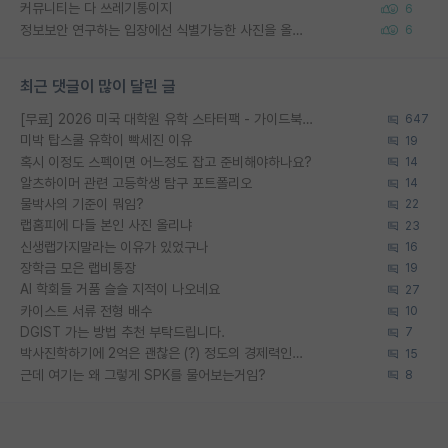
커뮤니티는 다 쓰레기통이지
6
정보보안 연구하는 입장에선 식별가능한 사진을 올리는건 비추이긴함
6
최근 댓글이 많이 달린 글
[무료] 2026 미국 대학원 유학 스타터팩 - 가이드북 & 합격자 컨택메일 템플릿
647
미박 탑스쿨 유학이 빡세진 이유
19
혹시 이정도 스펙이면 어느정도 잡고 준비해야하나요?
14
알츠하이머 관련 고등학생 탐구 포트폴리오
14
물박사의 기준이 뭐임?
22
랩홈피에 다들 본인 사진 올리냐
23
신생랩가지말라는 이유가 있었구나
16
장학금 모은 랩비통장
19
AI 학회들 거품 슬슬 지적이 나오네요
27
카이스트 서류 전형 배수
10
DGIST 가는 방법 추천 부탁드립니다.
7
박사진학하기에 2억은 괜찮은 (?) 정도의 경제력인가요
15
근데 여기는 왜 그렇게 SPK를 물어보는거임?
8