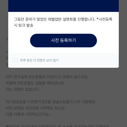
자유 게시판(아무개랩)
그동안 문의가 많았던 레벨업반 설명회를 진행합니다. *사전등록
미국 유학 게시판
시 링크 발송
미국 대학원 합격 후기 게시판
저에게 너무 과분한 연구실에서 석사과정을 하게 되었습니다
사전 등록하기
대학원생 모집 게시판
사실 연구랄것도 없구요
대학원 합격 후기 게시판
여태까지한건 다 학부생수준입니다
하루 동안 이 컨텐츠 보지 않기
실험이랄것도 해본적없고.. 데이터를 내어본적도 없는데
연구실(PI) 홍보 게시판
이미 연구실에 있는분들은 저보다 다 경험이 많으셔요.
석박사 채용 정보 게시판
하물며 인턴분들도 실험을 해보셨는데
저는 경험이 없습니다.
임용 정보 게시판
학부 인턴 게시판
자기효능감을 느끼면서 2년을 보낼수있을지 너무 걱정돼요
이런 상태로 석사과정 시작해도 되나요
취업 게시판
다들 어떻게 시작하는건가요...
임용 후기 게시판
뽑아주신 교수님께서 실망하실것, 또 스스로 무너지는것이 두렵네요