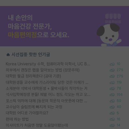
🔥 시선집중 핫한 인기글
Korea University 수학, 컴퓨터과학 이학사, UC Berkeley 산업공학 대학원 공학박사가 되는 것은 쉽지 않겠죠?
10
외부에서 괜찮은 랩을 알아보는 방법 (장문주의)
275
대학원 월급 정리해준다 (공대 기준)
275
대학원생들 교수에게 가스라이팅 당한 것은 이해가 갑니다. 안타깝네요.
119
소재분야 석박사 대학원생 + 물박사들이 착각하는 거
76
석사입학예정생 분들! 제발 어느 정도 각오는 하고 오세요.
156
포스텍 억까에 대해 (동문의 학문적 아웃풋에 대한 반박)
50
교수님이 슬럼프에 빠지게 되는 과정
40
대학원 어디로 가야할까요?
5
편애 하는 방법
16
이사이트가 처음엔 정말 도움많이됐는데
14