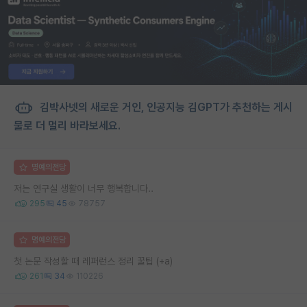
김박사넷의 새로운 거인, 인공지능 김GPT가 추천하는 게시
물로 더 멀리 바라보세요.
명예의전당
저는 연구실 생활이 너무 행복합니다..
295
45
78757
명예의전당
첫 논문 작성할 때 레퍼런스 정리 꿀팁 (+a)
261
34
110226