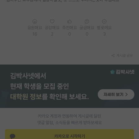
PI 전용 게시판
인문사회 계열 게시판
응원해요
공감해요
추천해요
궁금해요
별로에요
16
2
0
0
3
특수/전문대학원 게시판
반도체/AI 게시판
게시글 공유
장학금/장학생 게시판
학술 정보 게시판
홍보 게시판
커리어
유학교육
카카오 계정과 연동하여 게시글에 달린
이벤트
댓글 알람, 소식등을 빠르게 받아보세요
반도체 아카데미
카카오로 시작하기