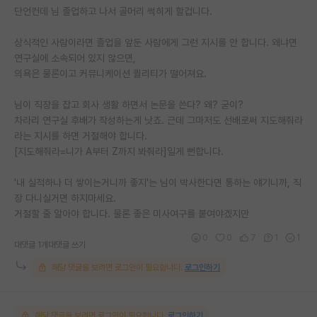
단언컨데 님 졸업하고 나서 골머리 썩히게 할겁니다.
상식적인 사람이라면 졸업을 앞둔 사람에게 그런 지시를 안 합니다. 왜냐면
연구실에 소속되어 있지 않으면,
의욕은 물론이고 커뮤니케이션 퀄리티가 떨어져요.
님이 직장을 잡고 회사 생활 하면서 논문을 쓴다? 왜? 굳이?
차라리 연구실 후배가 작성하는게 낫죠. 근데 그마저도 선배로써 지도해줘라
라는 지시를 하면 거절해야 합니다.
[지도해줘라=니가 A부터 Z까지 봐줘라]일게 뻔합니다.
'내 실적하나 더 쌓이는거니까 좋지'는 님이 박사한다면 통하는 얘기니까, 직
장 다니실거면 하지마세요.
거절할 줄 알아야 합니다. 물론 좋은 미사여구를 붙여야겠지만
0
0
7
1
1
대댓글 1개
대댓글 쓰기
해당 댓글을 보려면 로그인이 필요합니다.
로그인하기
해당 댓글을 보려면 로그인이 필요합니다.
로그인하기