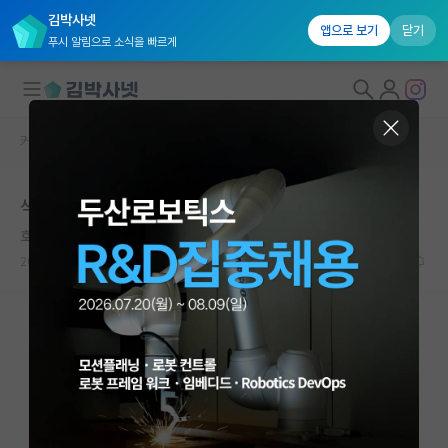
김박사넷
앱으로 보기
닫기
푸시 알림으로 소식을 빠르게
커뮤니티 홈
자유 게시판(아무개랩)
대학원생 모집
석사 디펜스 2주 앞뒀는데 논문 작성하라는 교수님
국내대학원 정보
호탕한 마리 퀴리
연구실&오픈랩
2026.05.18
18
9453
커뮤니티
커뮤니티 홈
전체글보기
베스트 게시판
IF 명예의전당