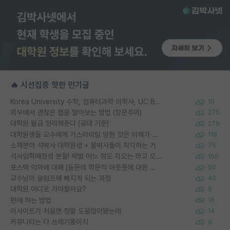
🔥 시선집중 핫한 인기글
Korea University 수학, 컴퓨터과학 이학사, UC Berkeley 산업공학 대학원 공학박사가 되는 것은 쉽지 않겠죠?
10
외부에서 괜찮은 랩을 알아보는 방법 (장문주의)
275
대학원 월급 정리해준다 (공대 기준)
275
대학원생들 교수에게 가스라이팅 당한 것은 이해가 갑니다. 안타깝네요.
119
소재분야 석박사 대학원생 + 물박사들이 착각하는 거
75
석사입학예정생 분들! 제발 어느 정도 각오는 하고 오세요.
156
포스텍 억까에 대해 (동문의 학문적 아웃풋에 대한 반박)
50
교수님이 슬럼프에 빠지게 되는 과정
40
대학원 어디로 가야할까요?
5
편애 하는 방법
16
이사이트가 처음엔 정말 도움많이됐는데
14
커뮤니티는 다 쓰레기통이지
6