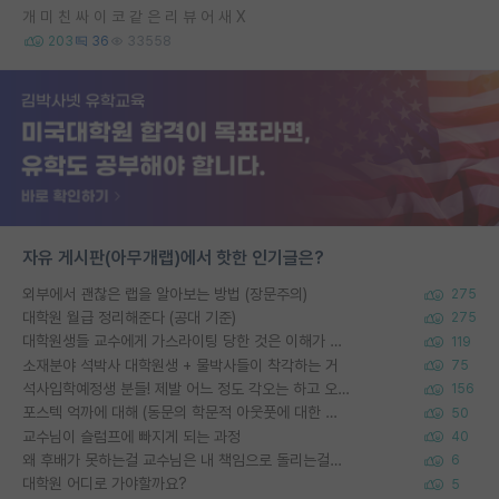
개 미 친 싸 이 코 같 은 리 뷰 어 새 X
203
36
33558
자유 게시판(아무개랩)에서 핫한 인기글은?
외부에서 괜찮은 랩을 알아보는 방법 (장문주의)
275
대학원 월급 정리해준다 (공대 기준)
275
대학원생들 교수에게 가스라이팅 당한 것은 이해가 갑니다. 안타깝네요.
119
소재분야 석박사 대학원생 + 물박사들이 착각하는 거
75
석사입학예정생 분들! 제발 어느 정도 각오는 하고 오세요.
156
포스텍 억까에 대해 (동문의 학문적 아웃풋에 대한 반박)
50
교수님이 슬럼프에 빠지게 되는 과정
40
왜 후배가 못하는걸 교수님은 내 책임으로 돌리는걸까요?
6
대학원 어디로 가야할까요?
5