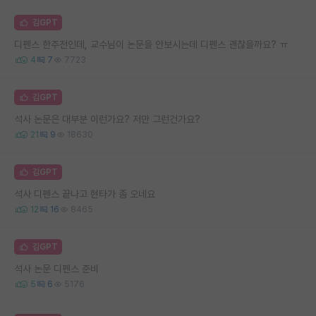
김GPT
디펜스 한주전인데, 교수님이 논문을 안보시는데 디펜스 괜찮을까요? ㅠ
4
7
7723
김GPT
석사 논문은 대부분 이런가요? 저만 그런건가요?
21
9
18630
김GPT
석사 디펜스 끝나고 현타가 좀 오네요
12
16
8465
김GPT
석사 논문 디펜스 준비
5
6
5176