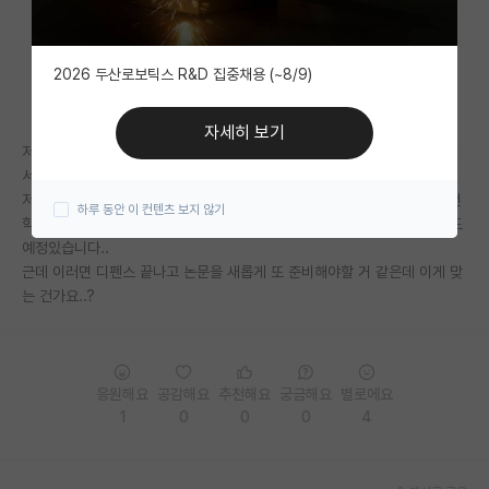
자유 게시판(아무개랩)
2026 두산로보틱스 R&D 집중채용 (~8/9)
미국 유학 게시판
미국 대학원 합격 후기 게시판
자세히 보기
저는 이번 학기에 졸업이 예정인 미생물 전공 석사생입니다. 근데 교수님께
대학원생 모집 게시판
서 하고있던 연구 논문을 작성하라고 하시네요,,,
저는 이미 1저자, 2저자로 Q1 논문이 각각 있습니다. 여기에 플러스로 이번
하루 동안 이 컨텐츠 보지 않기
대학원 합격 후기 게시판
학기에 새로운 논문 하나 준비해서 곧 써밋 예정입니다. 그리고 곧 디펜스도
예정있습니다..
연구실(PI) 홍보 게시판
근데 이러면 디펜스 끝나고 논문을 새롭게 또 준비해야할 거 같은데 이게 맞
는 건가요..?
석박사 채용 정보 게시판
임용 정보 게시판
학부 인턴 게시판
응원해요
공감해요
추천해요
궁금해요
별로에요
1
0
0
0
4
취업 게시판
임용 후기 게시판