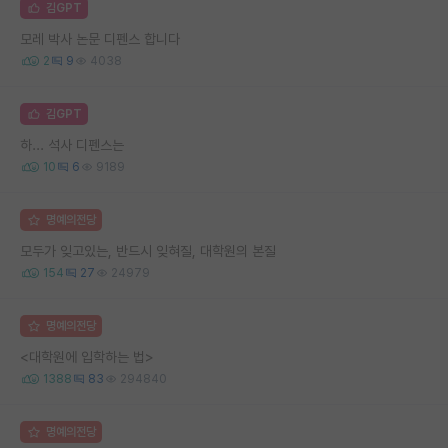
김GPT
모레 박사 논문 디펜스 합니다
2
9
4038
김GPT
하... 석사 디펜스는
10
6
9189
명예의전당
모두가 잊고있는, 반드시 잊혀질, 대학원의 본질
154
27
24979
명예의전당
<대학원에 입학하는 법>
1388
83
294840
명예의전당