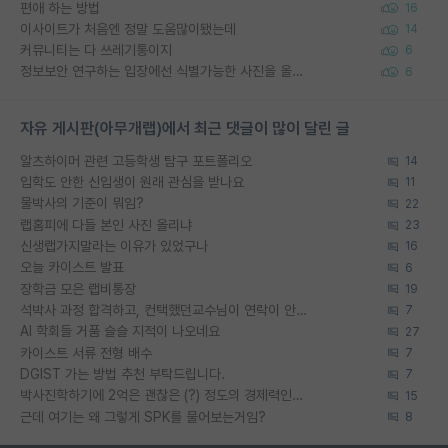
편애 하는 방법
16
이사이트가 처음엔 정말 도움많이됐는데
14
커뮤니티는 다 쓰레기통이지
6
정보보안 연구하는 입장에선 식별가능한 사진을 올리는건 비추이긴함
6
자유 게시판(아무개랩)에서 최근 댓글이 많이 달린 글
알츠하이머 관련 고등학생 탐구 포트폴리오
14
입학도 안한 신입생이 원래 관심을 받나요
11
물박사의 기준이 뭐임?
22
랩홈피에 다들 본인 사진 올리냐
23
신생랩가지말라는 이유가 있었구나
16
오늘 카이스트 발표
6
장학금 모은 랩비통장
19
석박사 과정 합격하고, 컨택했던교수님이 연락이 안됩니다...
7
AI 학회들 거품 슬슬 지적이 나오네요
27
카이스트 서류 전형 배수
7
DGIST 가는 방법 추천 부탁드립니다.
7
박사진학하기에 2억은 괜찮은 (?) 정도의 경제력인가요
15
근데 여기는 왜 그렇게 SPK를 물어보는거임?
8