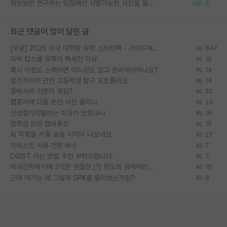
정보보안 연구하는 입장에선 식별가능한 사진을 올리는건 비추이긴함
6
최근 댓글이 많이 달린 글
[무료] 2026 미국 대학원 유학 스타터팩 - 가이드북 & 합격자 컨택메일 템플릿
647
미박 탑스쿨 유학이 빡세진 이유
19
혹시 이정도 스펙이면 어느정도 잡고 준비해야하나요?
14
알츠하이머 관련 고등학생 탐구 포트폴리오
14
물박사의 기준이 뭐임?
22
랩홈피에 다들 본인 사진 올리냐
23
신생랩가지말라는 이유가 있었구나
16
장학금 모은 랩비통장
19
AI 학회들 거품 슬슬 지적이 나오네요
27
카이스트 서류 전형 배수
7
DGIST 가는 방법 추천 부탁드립니다.
7
박사진학하기에 2억은 괜찮은 (?) 정도의 경제력인가요
15
근데 여기는 왜 그렇게 SPK를 물어보는거임?
8