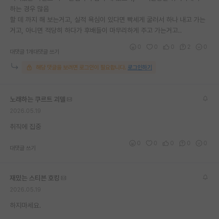
하는 경우 많음
재팬라운지 🌸
할 데 까지 해 보는거고, 실적 욕심이 있다면 빡세게 굴러서 하나 내고 가는
거고, 아니면 적당히 하다가 후배들이 마무리하게 주고 가는거고..
0
0
0
2
0
대댓글 1개
대댓글 쓰기
해당 댓글을 보려면 로그인이 필요합니다.
로그인하기
노래하는 쿠르트 괴델
2026.05.19
취직에 집중
0
0
0
0
0
대댓글 쓰기
재밌는 스티븐 호킹
2026.05.19
하지마세요.