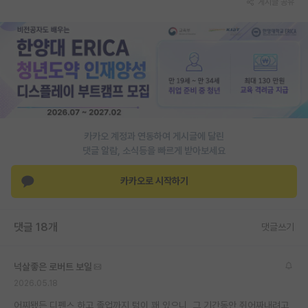
게시글 공유
PI 전용 게시판
인문사회 계열 게시판
특수/전문대학원 게시판
반도체/AI 게시판
장학금/장학생 게시판
카카오 계정과 연동하여 게시글에 달린
댓글 알람, 소식등을 빠르게 받아보세요
학술 정보 게시판
카카오로 시작하기
홍보 게시판
커리어
댓글 18개
댓글쓰기
유학교육
넉살좋은 로버트 보일
이벤트
2026.05.18
반도체 아카데미
어찌됐든 디펜스 하고 졸업까지 텀이 꽤 있으니, 그 기간동안 쥐어짜내려고