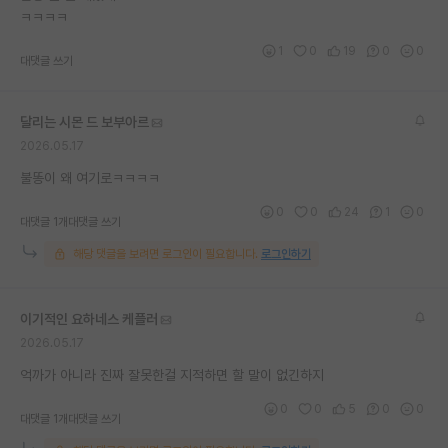
ㅋㅋㅋㅋ
1
0
19
0
0
대댓글 쓰기
달리는 시몬 드 보부아르
2026.05.17
불똥이 왜 여기로ㅋㅋㅋㅋ
0
0
24
1
0
대댓글 1개
대댓글 쓰기
해당 댓글을 보려면 로그인이 필요합니다.
로그인하기
이기적인 요하네스 케플러
2026.05.17
억까가 아니라 진짜 잘못한걸 지적하면 할 말이 없긴하지
0
0
5
0
0
대댓글 1개
대댓글 쓰기