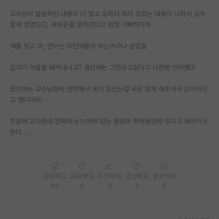
교수님이 말씀하신 내용이 다 맞고 오히려 제가 모르는 내용이 나와서 공부
PI 전용 게시판
할게 생겼다고, 새로운걸 알아간다고 엄청 기뻐하더라
인문사회 계열 게시판
얘를 보고 아, 연구는 이런애들이 하는거구나 싶었음
특수/전문대학원 게시판
갑자기 이말을 왜꺼내냐고? 울던애는 그만두고싶다고 나한테 연락했고
반도체/AI 게시판
웃던애는 교수님한테 연락해서 제가 모르는걸 새로 알게 해주셔서 감사하다
장학금/장학생 게시판
고 했다더라.
학술 정보 게시판
주말에 교수한테 전화와서 너한테 없는 열정이 학부생한테 있다고 욕먹어서
홍보 게시판
쓴다....
커리어
유학교육
응원해요
공감해요
추천해요
궁금해요
별로에요
65
6
3
1
5
이벤트
반도체 아카데미