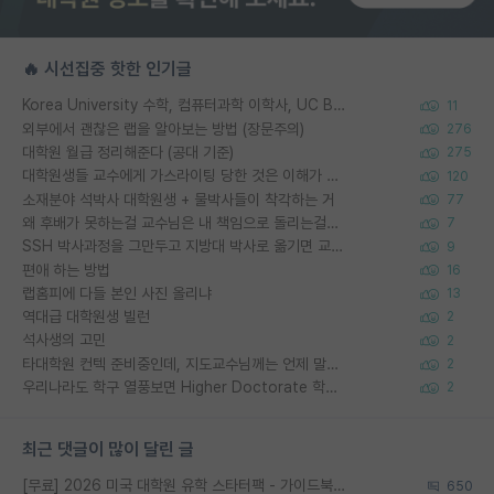
🔥 시선집중 핫한 인기글
Korea University 수학, 컴퓨터과학 이학사, UC Berkeley 산업공학 대학원 공학박사가 되는 것은 쉽지 않겠죠?
11
외부에서 괜찮은 랩을 알아보는 방법 (장문주의)
276
대학원 월급 정리해준다 (공대 기준)
275
대학원생들 교수에게 가스라이팅 당한 것은 이해가 갑니다. 안타깝네요.
120
소재분야 석박사 대학원생 + 물박사들이 착각하는 거
77
왜 후배가 못하는걸 교수님은 내 책임으로 돌리는걸까요?
7
SSH 박사과정을 그만두고 지방대 박사로 옮기면 교수의 꿈은 끝일까요?
9
편애 하는 방법
16
랩홈피에 다들 본인 사진 올리냐
13
역대급 대학원생 빌런
2
석사생의 고민
2
타대학원 컨텍 준비중인데, 지도교수님께는 언제 말씀드려야 할까요?
2
우리나라도 학구 열풍보면 Higher Doctorate 학위가 필요하다고 봅니다.
2
최근 댓글이 많이 달린 글
[무료] 2026 미국 대학원 유학 스타터팩 - 가이드북 & 합격자 컨택메일 템플릿
650