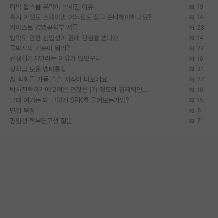
미박 탑스쿨 유학이 빡세진 이유
19
혹시 이정도 스펙이면 어느정도 잡고 준비해야하나요?
14
카이스트 경영공학부 서류
28
입학도 안한 신입생이 원래 관심을 받나요
14
물박사의 기준이 뭐임?
22
신생랩가지말라는 이유가 있었구나
16
장학금 모은 랩비통장
21
AI 학회들 거품 슬슬 지적이 나오네요
27
박사진학하기에 2억은 괜찮은 (?) 정도의 경제력인가요
16
근데 여기는 왜 그렇게 SPK를 물어보는거임?
15
면접 복장
5
편입생 학부연구생 질문
7