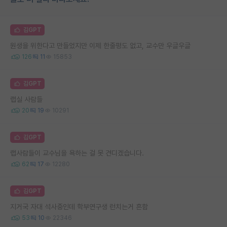
김GPT
원생을 위한다고 만들었지만 이제 한줄평도 없고, 교수만 우글우글
126
11
15853
김GPT
랩실 사람들
20
19
10291
김GPT
랩사람들이 교수님을 욕하는 걸 못 견디겠습니다.
62
17
12280
김GPT
지거국 자대 석사중인데 학부연구생 런치는거 흔함
53
10
22346