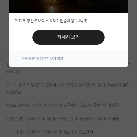
자유 게시판(아무개랩)
2026 두산로보틱스 R&D 집중채용 (~8/9)
미국 유학 게시판
미국 대학원 합격 후기 게시판
자세히 보기
대학원생 모집 게시판
우리 교수가 좀 사람이 말이 쌤
하루 동안 이 컨텐츠 보지 않기
대학원 합격 후기 게시판
경상도 출신이라 화났나 싶을수도 있는데 3년동안 봐온 나는 솔직히 이젠 그
러려니함
연구실(PI) 홍보 게시판
석박사 채용 정보 게시판
근데 새로온 학부연구생 2명이 처음 랩미팅 들어왔는데 둘다 교수한테 엄청
박살났음
임용 정보 게시판
발표도 실수하고 말을 절고 거기에 질문에 대답도 잘 못한상황이었음
학부 인턴 게시판
한명은 연구실와서 계속 울길래 오늘은 일찍 들어가서 쉬라고 보내줌
취업 게시판
근데 나머지 한명한테 괜찮냐고 물어보니까 웃으면서
임용 후기 게시판