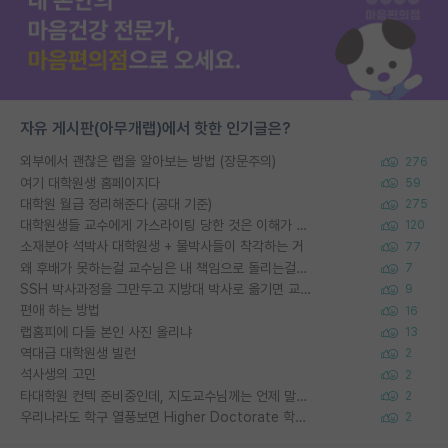
자유 게시판(아무개랩)에서 핫한 인기글은?
외부에서 괜찮은 랩을 알아보는 방법 (장문주의)
276
여기 대학원생 홈페이지다
59
대학원 월급 정리해준다 (공대 기준)
275
대학원생들 교수에게 가스라이팅 당한 것은 이해가 갑니다. 안타깝네요.
120
소재분야 석박사 대학원생 + 물박사들이 착각하는 거
77
왜 후배가 못하는걸 교수님은 내 책임으로 돌리는걸까요?
7
SSH 박사과정을 그만두고 지방대 박사로 옮기면 교수의 꿈은 끝일까요?
9
편애 하는 방법
16
랩홈피에 다들 본인 사진 올리냐
13
역대급 대학원생 빌런
2
석사생의 고민
2
타대학원 컨텍 준비중인데, 지도교수님께는 언제 말씀드려야 할까요?
2
우리나라도 학구 열풍보면 Higher Doctorate 학위가 필요하다고 봅니다.
2