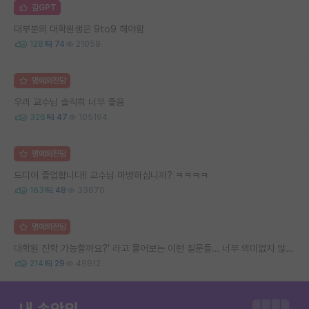
김GPT
대부분의 대학원생은 9to9 해야함
128
74
21059
명예의전당
우리 교수님 솔직히 너무 좋음
326
47
105194
명예의전당
드디어 졸업합니다!! 교수님 마땅하십니까? ㅋㅋㅋㅋ
163
48
33870
명예의전당
대학원 진학 가능할까요?’ 라고 물어보는 이런 질문들… 너무 의미없지 않나요?
214
29
49912