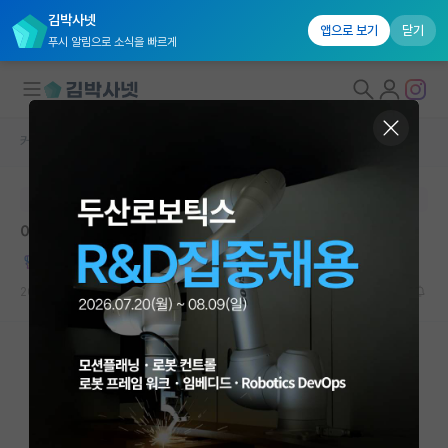
김박사넷
앱으로 보기
닫기
푸시 알림으로 소식을 빠르게
커뮤니티 홈
자유 게시판(아무개랩)
대학원생 모집
본문이 수정되지 않는 박제글입니다.
국내대학원 정보
어제자 랩미팅에서 만난 진짜 광기
연구실&오픈랩
긍정적인 호르헤 보르헤스
커뮤니티
2026.05.17
19
18420
커뮤니티 홈
전체글보기
베스트 게시판
IF 명예의전당