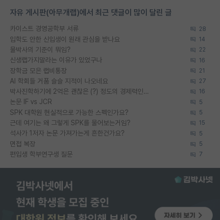
자유 게시판(아무개랩)에서 최근 댓글이 많이 달린 글
카이스트 경영공학부 서류
28
입학도 안한 신입생이 원래 관심을 받나요
14
물박사의 기준이 뭐임?
22
신생랩가지말라는 이유가 있었구나
16
장학금 모은 랩비통장
21
AI 학회들 거품 슬슬 지적이 나오네요
27
박사진학하기에 2억은 괜찮은 (?) 정도의 경제력인가요
16
논문 IF vs JCR
5
SPK 대학원 현실적으로 가능한 스펙인가요?
5
근데 여기는 왜 그렇게 SPK를 물어보는거임?
15
석사가 1저자 논문 가져가는게 흔한건가요?
5
면접 복장
5
편입생 학부연구생 질문
7