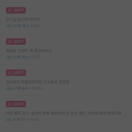
김GPT
연구실 회식때 딴따라
39
14
8193
김GPT
확실히 간판이 꽤 중요하네요
25
20
9377
김GPT
드러내고 학벌주의자인 교수들도 있긴함
47
44
20452
김GPT
이런 랩도 있나 싶어서 깜짝 놀랐는데 돈 없는 랩은 초반에 알면 좋겠지만 나중에라도 알면 거르세요.
16
17
4540