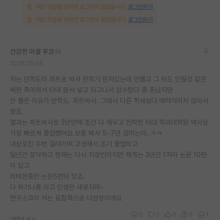
해당 댓글을 보려면 로그인이 필요합니다.
로그인하기
해당 댓글을 보려면 로그인이 필요합니다.
로그인하기
건강한 미셸 푸코
2026.05.06
저는 만학도라 파트로 박사 한학기 먼저갔는데 안뽑고 그 뒤도 안될것 같은
쎄한 촉이와서 타대 원서 넣고 되고나서 잠수탔다 좀 혼났지만
안 뽑은 이유가 만학도. 파트박사. 그래서 다른 학새보다 매력적이지 않아서
였죠.
결과는 파트박사로 3년만에 조건 다 채우고 진학한 타대 학과대학원 역사상
가장 빠르게 졸업했어요.보통 박사 5~7년 걸리는데..ㅋㅋ
대상포진 두번 걸려가며 고생해서 조기 졸업하고
일년간 포닥하고 현재는 다시 직장인이지만 제게는 3년간 1저자 논문 10편
이 있고
리비젼중인 논문5편이 있죠.
다 하기나름 이고 인생은 새옹지마~
연구스코이 저는 융합쪽으로 다양성이에요
0
0
0
6
1
대댓글 쓰기