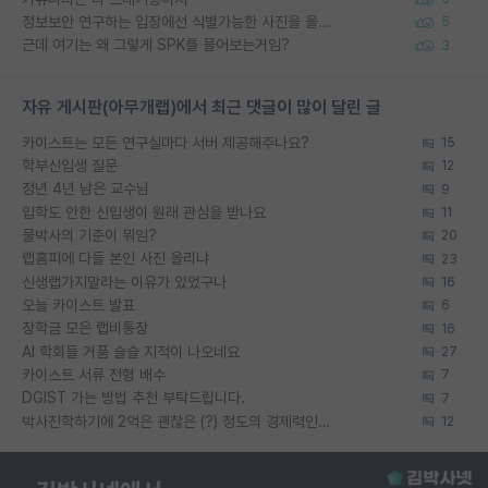
정보보안 연구하는 입장에선 식별가능한 사진을 올리는건 비추이긴함
5
근데 여기는 왜 그렇게 SPK를 물어보는거임?
3
자유 게시판(아무개랩)에서 최근 댓글이 많이 달린 글
카이스트는 모든 연구실마다 서버 제공해주나요?
15
학부신입생 질문
12
정년 4년 남은 교수님
9
입학도 안한 신입생이 원래 관심을 받나요
11
물박사의 기준이 뭐임?
20
랩홈피에 다들 본인 사진 올리냐
23
신생랩가지말라는 이유가 있었구나
16
오늘 카이스트 발표
6
장학금 모은 랩비통장
16
AI 학회들 거품 슬슬 지적이 나오네요
27
카이스트 서류 전형 배수
7
DGIST 가는 방법 추천 부탁드립니다.
7
박사진학하기에 2억은 괜찮은 (?) 정도의 경제력인가요
12