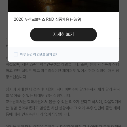
자유 게시판(아무개랩)
2026 두산로보틱스 R&D 집중채용 (~8/9)
미국 유학 게시판
미국 대학원 합격 후기 게시판
자세히 보기
대학원 진학예정 학부연구생을 하다가 이번 후기 입학 원서를 넣었는데 교수
대학원생 모집 게시판
님께서 못뽑아주신다 하십니다.
하루 동안 이 컨텐츠 보지 않기
대학원 합격 후기 게시판
제가 금번 후기 입학예정이라는 사실은 교수님께서도 1년 전부터 인지하고
계셨으며, 지난 2년간 학부연구생을 해왔습니다. 또한, 현재 사수분과 진행
연구실(PI) 홍보 게시판
하고 있던 실험도 있고 마무리중이던 페이퍼도 있어서 현재 상황이 매우 당
황스럽습니다.
석박사 채용 정보 게시판
심지어 자대 원서 접수 후 시일이 지나 이번주에 알려주셔서 제가 달리 원서
임용 정보 게시판
를 넣어볼 수 있는 타대도 없는 상황입니다.
학부 인턴 게시판
교수님께서는 학과차원에서 뽑을 수 있는 티오가 없다고 하시며, 다음학기에
는 정말 뽑아주겠다고 말씀은 하신 상황이나 그 외에 추후 인건비 졸업 계획
취업 게시판
등에 대해 언질주신 바가 없어 답답합니다.
임용 후기 게시판
메일을 통해 면담 요청은 드렸으나, 다음주에 잡혀 그 사이에 저 또한 대책을