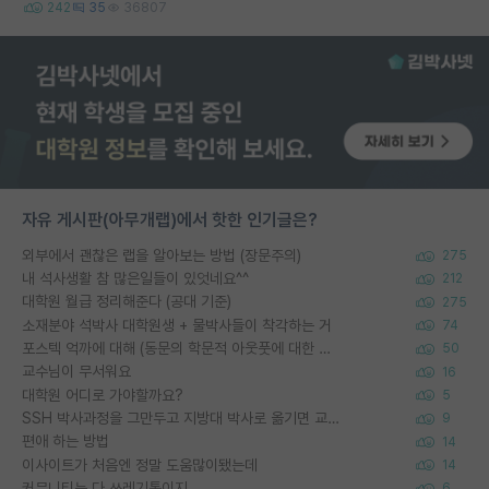
242
35
36807
자유 게시판(아무개랩)에서 핫한 인기글은?
외부에서 괜찮은 랩을 알아보는 방법 (장문주의)
275
내 석사생활 참 많은일들이 있엇네요^^
212
대학원 월급 정리해준다 (공대 기준)
275
소재분야 석박사 대학원생 + 물박사들이 착각하는 거
74
포스텍 억까에 대해 (동문의 학문적 아웃풋에 대한 반박)
50
교수님이 무서워요
16
대학원 어디로 가야할까요?
5
SSH 박사과정을 그만두고 지방대 박사로 옮기면 교수의 꿈은 끝일까요?
9
편애 하는 방법
14
이사이트가 처음엔 정말 도움많이됐는데
14
커뮤니티는 다 쓰레기통이지
6