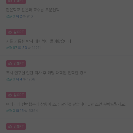
김GPT
같은학교 같은과 교수님 두분컨택
0
2
916
김GPT
저를 괴롭힌 박사 레퍼첵이 들어왔습니다
67
33
14211
김GPT
혹시 연구실 인턴 퇴사 후 해당 대학원 진학한 경우
0
4
1268
김GPT
여러군데 컨택했는데 상황이 조금 꼬인것 같습니다 ..ㅠ 조언 부탁드릴게요!
0
15
5354
김GPT