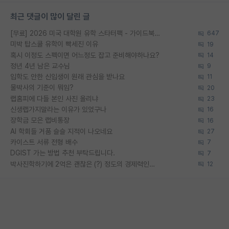
최근 댓글이 많이 달린 글
[무료] 2026 미국 대학원 유학 스타터팩 - 가이드북 & 합격자 컨택메일 템플릿
647
미박 탑스쿨 유학이 빡세진 이유
19
혹시 이정도 스펙이면 어느정도 잡고 준비해야하나요?
14
정년 4년 남은 교수님
9
입학도 안한 신입생이 원래 관심을 받나요
11
물박사의 기준이 뭐임?
20
랩홈피에 다들 본인 사진 올리냐
23
신생랩가지말라는 이유가 있었구나
16
장학금 모은 랩비통장
16
AI 학회들 거품 슬슬 지적이 나오네요
27
카이스트 서류 전형 배수
7
DGIST 가는 방법 추천 부탁드립니다.
7
박사진학하기에 2억은 괜찮은 (?) 정도의 경제력인가요
12