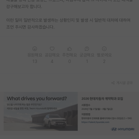
강구해보고자 합니다.
PI 전용 게시판
이런 일이 일반적으로 발생하는 상황인지 및 발생 시 일반적 대처에 대하여
인문사회 계열 게시판
조언 주시면 감사하겠습니다.
특수/전문대학원 게시판
반도체/AI 게시판
응원해요
공감해요
추천해요
궁금해요
별로에요
장학금/장학생 게시판
13
4
0
1
2
학술 정보 게시판
게시글 공유
홍보 게시판
커리어
유학교육
이벤트
반도체 아카데미