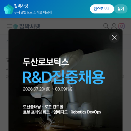
김박사넷
앱으로 보기
닫기
푸시 알림으로 소식을 빠르게
커뮤니티 홈
자유 게시판(아무개랩)
대학원생 모집
교수님이 저를 걸어두신것 같습니다
국내대학원 정보
시끄러운 윌리엄 켈빈
연구실&오픈랩
2026.05.06
13
15926
커뮤니티
커뮤니티 홈
전체글보기
베스트 게시판
IF 명예의전당