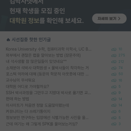
🔥 시선집중 핫한 인기글
Korea University 수학, 컴퓨터과학 이학사, UC Berkeley 산업공학 대학원 공학박사가 되는 것은 쉽지 않겠죠?
10
외부에서 괜찮은 랩을 알아보는 방법 (장문주의)
275
내 석사생활 참 많은일들이 있엇네요^^
212
소재분야 석박사 대학원생 + 물박사들이 착각하는 거
74
포스텍 억까에 대해 (동문의 학문적 아웃풋에 대한 반박)
50
교수님이 무서워요
16
대학원 어디로 가야할까요?
5
SSH 박사과정을 그만두고 지방대 박사로 옮기면 교수의 꿈은 끝일까요?
9
편애 하는 방법
14
이사이트가 처음엔 정말 도움많이됐는데
14
커뮤니티는 다 쓰레기통이지
6
정보보안 연구하는 입장에선 식별가능한 사진을 올리는건 비추이긴함
5
근데 여기는 왜 그렇게 SPK를 물어보는거임?
3