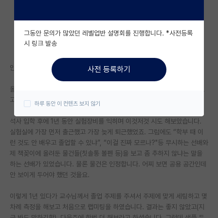
자유 게시판(아무개랩)
그동안 문의가 많았던 레벨업반 설명회를 진행합니다. *사전등록
미국 유학 게시판
시 링크 발송
미국 대학원 합격 후기 게시판
안녕하세요. 김박사넷 보기만 하다가 글은 처음 남겨봅니다.
사전 등록하기
대학원생 모집 게시판
올해 석사 졸업 후, 취직 준비 중에 마음에 남는 부분이 있어 의견을 여쭤보
대학원 합격 후기 게시판
고자 글을 쓰게 되었습니다.
하루 동안 이 컨텐츠 보지 않기
연구실(PI) 홍보 게시판
석사 입학 후에 1년 동안 실험장비를 익히며 이것저것 시도 해보았습니다.
실험실에 가장 먼저 출근했고 가장 늦게 퇴근했었죠. 그럼에도 “학부 때 이
석박사 채용 정보 게시판
런 것도 안 배우고 졸업할 수 있냐”, “이걸 진짜 모르나?"등 무시하는 선배와
제 책꽂이에 올려둔 물건들(칫솔통 볼펜 등)을 보고 좀 추하지 않냐는 말을
임용 정보 게시판
하는 선배가 있었습니다. 물론 물건은 인정합니다. 어찌 보면 공용 공간인데
학부 인턴 게시판
안 보이게 두어야 했던 것을요.
취업 게시판
이렇게 1년 있다가 교수님께서 졸업 주제를 주셔서 주제에 맞게 세팅하고 몇
차례 측정을 해보고 처음으로 랩미팅을 하였습니다. 결과는 좋지 않았고(지
임용 후기 게시판
금 봐도 망하긴함), 다음주에 한번 더 해보라고 하셨습니다. 그런데 샘플 두