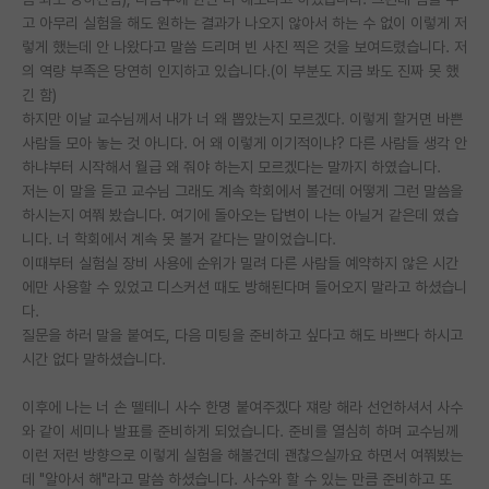
고 아무리 실험을 해도 원하는 결과가 나오지 않아서 하는 수 없이 이렇게 저
PI 전용 게시판
렇게 했는데 안 나왔다고 말씀 드리며 빈 사진 찍은 것을 보여드렸습니다. 저
의 역량 부족은 당연히 인지하고 있습니다.(이 부분도 지금 봐도 진짜 못 했
인문사회 계열 게시판
긴 함)
하지만 이날 교수님께서 내가 너 왜 뽑았는지 모르겠다. 이렇게 할거면 바쁜
특수/전문대학원 게시판
사람들 모아 놓는 것 아니다. 어 왜 이렇게 이기적이냐? 다른 사람들 생각 안
반도체/AI 게시판
하냐부터 시작해서 월급 왜 줘야 하는지 모르겠다는 말까지 하였습니다.
저는 이 말을 듣고 교수님 그래도 계속 학회에서 볼건데 어떻게 그런 말씀을
장학금/장학생 게시판
하시는지 여쭤 봤습니다. 여기에 돌아오는 답변이 나는 아닐거 같은데 였습
니다. 너 학회에서 계속 못 볼거 같다는 말이었습니다.
학술 정보 게시판
이때부터 실험실 장비 사용에 순위가 밀려 다른 사람들 예약하지 않은 시간
에만 사용할 수 있었고 디스커션 때도 방해된다며 들어오지 말라고 하셨습니
홍보 게시판
다.
질문을 하러 말을 붙여도, 다음 미팅을 준비하고 싶다고 해도 바쁘다 하시고
커리어
시간 없다 말하셨습니다.
유학교육
이후에 나는 너 손 뗄테니 사수 한명 붙여주겠다 쟤랑 해라 선언하셔서 사수
이벤트
와 같이 세미나 발표를 준비하게 되었습니다. 준비를 열심히 하며 교수님께
이런 저런 방향으로 이렇게 실험을 해볼건데 괜찮으실까요 하면서 여쭤봤는
반도체 아카데미
데 "알아서 해"라고 말씀 하셨습니다. 사수와 할 수 있는 만큼 준비하고 또