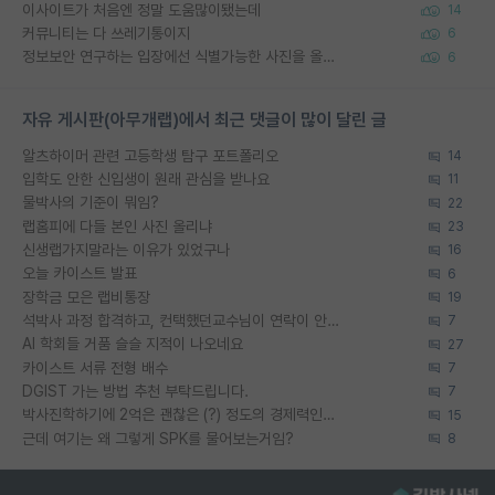
이사이트가 처음엔 정말 도움많이됐는데
14
커뮤니티는 다 쓰레기통이지
6
정보보안 연구하는 입장에선 식별가능한 사진을 올리는건 비추이긴함
6
자유 게시판(아무개랩)에서 최근 댓글이 많이 달린 글
알츠하이머 관련 고등학생 탐구 포트폴리오
14
입학도 안한 신입생이 원래 관심을 받나요
11
물박사의 기준이 뭐임?
22
랩홈피에 다들 본인 사진 올리냐
23
신생랩가지말라는 이유가 있었구나
16
오늘 카이스트 발표
6
장학금 모은 랩비통장
19
석박사 과정 합격하고, 컨택했던교수님이 연락이 안됩니다...
7
AI 학회들 거품 슬슬 지적이 나오네요
27
카이스트 서류 전형 배수
7
DGIST 가는 방법 추천 부탁드립니다.
7
박사진학하기에 2억은 괜찮은 (?) 정도의 경제력인가요
15
근데 여기는 왜 그렇게 SPK를 물어보는거임?
8