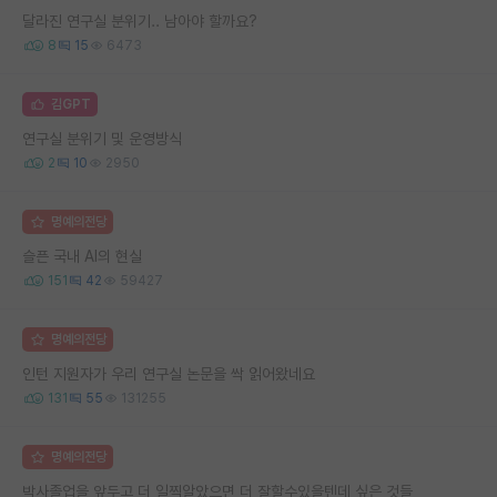
달라진 연구실 분위기.. 남아야 할까요?
8
15
6473
김GPT
연구실 분위기 및 운영방식
2
10
2950
명예의전당
슬픈 국내 AI의 현실
151
42
59427
명예의전당
인턴 지원자가 우리 연구실 논문을 싹 읽어왔네요
131
55
131255
명예의전당
박사졸업을 앞두고 더 일찍알았으면 더 잘할수있을텐데 싶은 것들