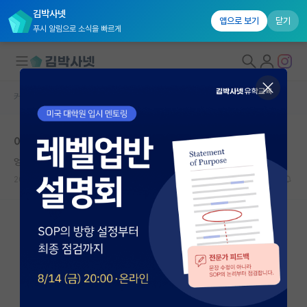
김박사넷
앱으로 보기
닫기
푸시 알림으로 소식을 빠르게
커뮤니티 홈
자유 게시판(아무개랩)
대학원생 모집
이게 평균인가요
국내대학원 정보
엉뚱한 레온하르트 오일러
연구실&오픈랩
2026.05.05
15
5854
커뮤니티
커뮤니티 홈
전체글보기
베스트 게시판
IF 명예의전당