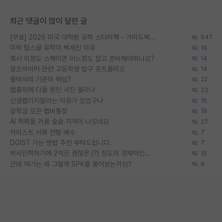
최근 댓글이 많이 달린 글
[무료] 2026 미국 대학원 유학 스타터팩 - 가이드북 & 합격자 컨택메일 템플릿
647
미박 탑스쿨 유학이 빡세진 이유
19
혹시 이정도 스펙이면 어느정도 잡고 준비해야하나요?
14
알츠하이머 관련 고등학생 탐구 포트폴리오
14
물박사의 기준이 뭐임?
22
랩홈피에 다들 본인 사진 올리냐
23
신생랩가지말라는 이유가 있었구나
16
장학금 모은 랩비통장
19
AI 학회들 거품 슬슬 지적이 나오네요
27
카이스트 서류 전형 배수
7
DGIST 가는 방법 추천 부탁드립니다.
7
박사진학하기에 2억은 괜찮은 (?) 정도의 경제력인가요
15
근데 여기는 왜 그렇게 SPK를 물어보는거임?
8