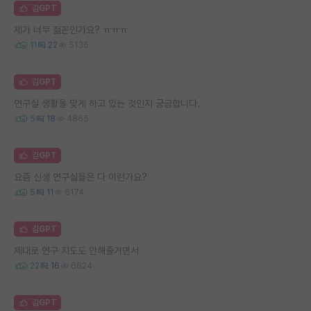
김GPT
제가 너무 젊꼰인가요? ㅠㅠㅠ
11
22
5135
김GPT
연구실 생활을 맞게 하고 있는 것인지 궁금합니다.
5
18
4865
김GPT
요즘 신생 연구실들은 다 이런가요?
5
11
6174
김GPT
제대로 연구 지도도 안해줄거면서
22
16
6624
김GPT