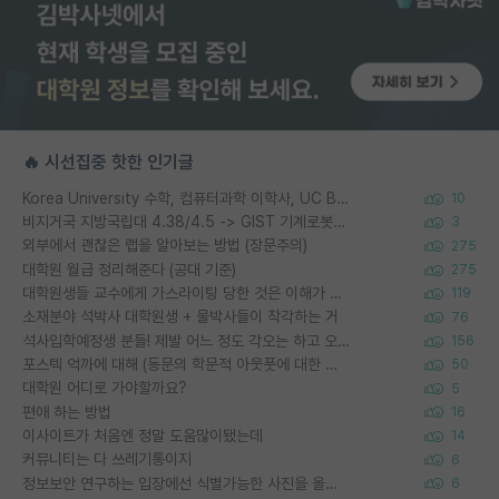
🔥 시선집중 핫한 인기글
Korea University 수학, 컴퓨터과학 이학사, UC Berkeley 산업공학 대학원 공학박사가 되는 것은 쉽지 않겠죠?
10
비지거국 지방국립대 4.38/4.5 -> GIST 기계로봇공학과 석사
3
외부에서 괜찮은 랩을 알아보는 방법 (장문주의)
275
대학원 월급 정리해준다 (공대 기준)
275
대학원생들 교수에게 가스라이팅 당한 것은 이해가 갑니다. 안타깝네요.
119
소재분야 석박사 대학원생 + 물박사들이 착각하는 거
76
석사입학예정생 분들! 제발 어느 정도 각오는 하고 오세요.
156
포스텍 억까에 대해 (동문의 학문적 아웃풋에 대한 반박)
50
대학원 어디로 가야할까요?
5
편애 하는 방법
16
이사이트가 처음엔 정말 도움많이됐는데
14
커뮤니티는 다 쓰레기통이지
6
정보보안 연구하는 입장에선 식별가능한 사진을 올리는건 비추이긴함
6