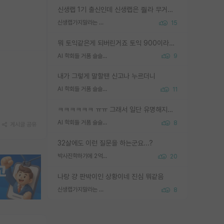
신생랩 1기 출신인데 신생랩은 줠라 무거운 바벨 같은거임. 들면 대박인데 못들면 깔려 죽음. 아무도 알려주지 않는 환경에서 자생해야하지만, 일단 살아남았다면 그 어떤 사람보다 악착같고 생존력 높은 사람으로 거듭날 수 있음
신생랩가지말라는 이유가 있었구나
15
뭐 토익같은게 되버린거죠 토익 900이라고 영어잘하는건 아닙니다만 잘하는사람은 다 900을 넘는 그런
AI 학회들 거품 슬슬 지적이 나오네요
9
내가 그렇게 말할땐 신고나 누르더니
AI 학회들 거품 슬슬 지적이 나오네요
11
ㅋㅋㅋㅋㅋㅋ ㅠㅠ 그래서 일단 유명해지는게 중요한거같습니다
AI 학회들 거품 슬슬 지적이 나오네요
8
게시글 공유
32살에도 이런 질문을 하는군요...?
박사진학하기에 2억은 괜찮은 (?) 정도의 경제력인가요
20
나랑 걍 판박이인 상황이네 진심 뭐같음
신생랩가지말라는 이유가 있었구나
8