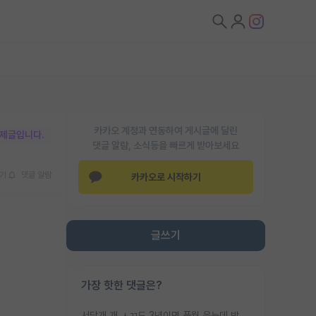
카카오 계정과 연동하여 게시글에 달린
박제글입니다.
댓글 알람, 소식등을 빠르게 받아보세요
기
댓글 알람
카카오로 시작하기
글쓰기
가장 핫한 댓글은?
서당개 개 ㅅㄲ도 3년이면 풍월 읊는데 박사 5년 이상 대리고 있으면서 물된건 교수 탓 맞는ㄱ게 거기가 서당이 아니란 소리임