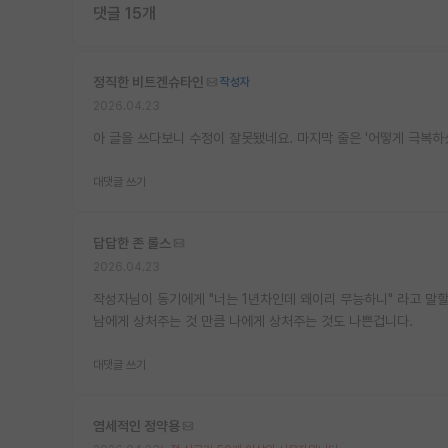
댓글 15개
정직한 비트겐슈타인
작성자
2026.04.23
아 글을 쓰다보니 수정이 잘못됐네요. 마지막 줄은 '어떻게 극복하
대댓글 쓰기
답답한 존 롤스
2026.04.23
작성자님이 동기에게 "너는 1년차인데 왜이리 무능하니" 라고 말할
남에게 상처주는 것 만큼 나에게 상처주는 것도 나쁜겁니다.
대댓글 쓰기
염세적인 정약용