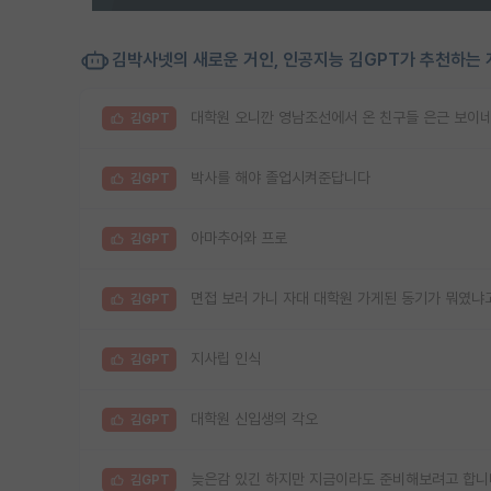
김박사넷의 새로운 거인, 인공지능 김GPT가 추천하는 
대학원 오니깐 영남조선에서 온 친구들 은근 보이
김GPT
박사를 해야 졸업시켜준답니다
김GPT
아마추어와 프로
김GPT
면접 보러 가니 자대 대학원 가게된 동기가 뭐였냐
김GPT
지사립 인식
김GPT
대학원 신입생의 각오
김GPT
늦은감 있긴 하지만 지금이라도 준비해보려고 합니
김GPT