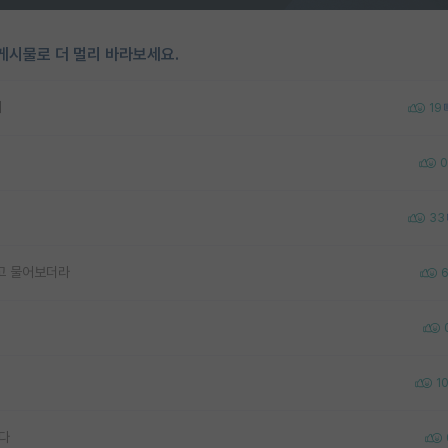
게시물로 더 멀리 바라보세요.
네
19
0
33
고 물어보더라
1
다