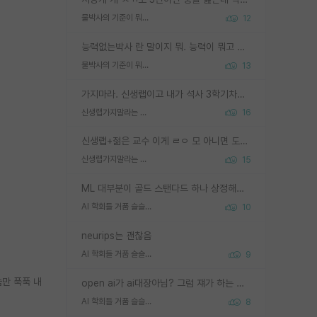
물박사의 기준이 뭐임?
12
능력없는박사 란 말이지 뭐. 능력이 뭐고 능력이 있다는게 뭔지는 사람마다 기준이 다르니까 얘기해봐야 서로 자기 기준만 얘기해서 논쟁이 끝이 안나고. 주위에서 능력있고 야심있는 신입생이 교수가 유의미한 피드백을 아예 안주면서 제대로된 과제에 참여해볼 기회도 제공하지 않고 잡일 뺑뺑이만 돌려서 맨날 단순작업만 하면서 밤새다가 눈빛이 점점 죽어가는걸 본 사람은 물박사는 교수탓이라고 하고, 교수는 이것저것 알려도 주고 기회도 주고 사수 동기 붙여주면서 어떻게든 끌고가려고 하는데 본인이 매일 뺀질거리면서 출근 하는둥마는둥 하다가 기껏 와서도 폰이나 쳐다보다가 실험 망치고 저녁약속있어서 먼저 가볼게요~ 하는걸 본 사람은 물박사는 본인탓이라고 함.
물박사의 기준이 뭐임?
13
가지마라. 신생랩이고 내가 석사 3학기차인데 최고참인데 나도 아무것도 모르는데 교수가 후배들 왜 논문 교육 안시키냐. 논문 왜 안 써오냐 닦달한다
신생랩가지말라는 이유가 있었구나
16
신생랩+젊은 교수 이게 ㄹㅇ 모 아니면 도인듯.
신생랩가지말라는 이유가 있었구나
15
ML 대부분이 골드 스탠다드 하나 상정해놓고 (벤치마크 데이터셋이 여러 개면 여러 개 상정) 그거 얼마나 잘 맞추나 싸움임 가끔 번뜩이는 설계 철학을 보여주는 논문들도 있지만 대부분 그거 성적 얼마나 더 올리느라에 혈안이 되어 있는 측면이 잇음
AI 학회들 거품 슬슬 지적이 나오네요
10
neurips는 괜찮음
AI 학회들 거품 슬슬 지적이 나오네요
9
만 푹푹 내
open ai가 ai대장아님? 그럼 쟤가 하는 말이 다 맞겠네
AI 학회들 거품 슬슬 지적이 나오네요
8