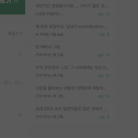
개인적인 경험들이지만.... 나이가 젊은 교수일수록 꼰대라는 가면을 쓴 채로 무례함을 행동하는 경우가 거의 90% 정도였음. 나이가 어린데 다른 또래들과 달리 명예, 권력, 재력까지 얻었으니 세상 다 가진 기분이겠지. 오히러 나이 든 교수들이 행동과 말을 더 조심하시더라.
신생랩가지말라는 이유가 있었구나
10
쟤 뮤온 썼잖아요. 님보다 contribution많음
댓글쓰기
AI 학회들 거품 슬슬 지적이 나오네요
8
걍 애라서 그럼
근데 여기는 왜 그렇게 SPK를 물어보는거임?
13
아직 모르잖아. 나도 그 나이때에는 모르고 평가 받고 안심하고 싶었어.
근데 여기는 왜 그렇게 SPK를 물어보는거임?
16
5
0
2
그런걸 물어보는 애들은 대학원에 적합하지 않다
근데 여기는 왜 그렇게 SPK를 물어보는거임?
16
요새 20대 초반 젊은이들은 많은 것에서 가성비를 따지더라고요. 내가 이 정도 인풋을 넣었을 때 그만큼 아웃풋이 나올 것인가? 사실 아웃풋이 인풋 대비 리니어하게 나오지 않는 영역을 시도하기 싫어한다는 느낌입니다.
근데 여기는 왜 그렇게 SPK를 물어보는거임?
8