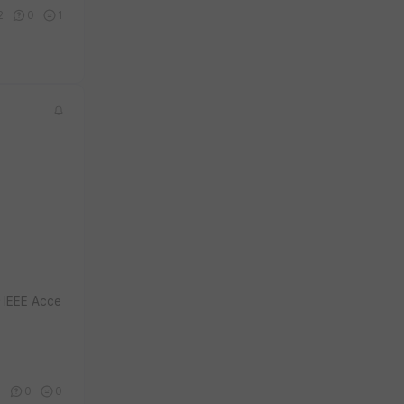
2
0
1
EEE Acce
5
0
0