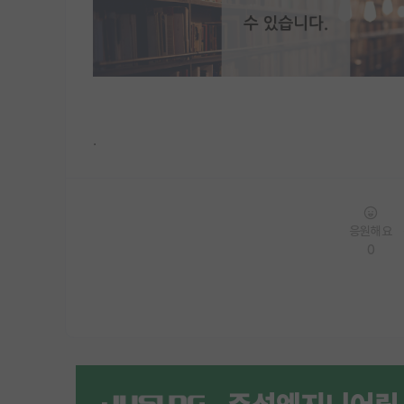
.
응원해요
0