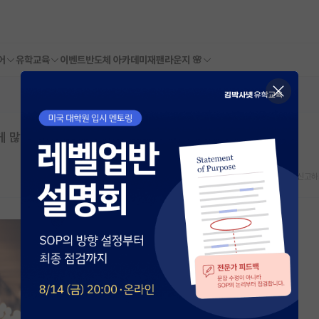
어
유학교육
이벤트
반도체 아카데미
재팬라운지 🌸
게 많음
스크랩
신고하