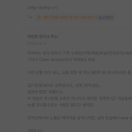
대댓글 1개
대댓글 쓰기
해당 댓글을 보려면 로그인이 필요합니다.
로그인하기
만만한 장자크 루소
*
2026.04.21
커버하는 분야 범위가 기존 도메인(기계/재료/화공/전자전기)+AI/
그리고 Open Access라서 게재료도 비쌈
이런 상황 이다 보니, 요즘 엄청 욕 먹는 MDPI 와 유사/비슷한 좀
Q2 SCIE에서도 상위권이고, JCR 30%정도..
엄연히 IEEE 계열이고..
이 저널이 무시당할 수준은 아니라고 생각함. 당연히 Q1 저널들에
ss를 무시할수있는 사람은 없다고 생각함.
온라인에서야 노벨상 예약자들 넘쳐나지만, 실제 현실에서 ieee ac
대댓글 쓰기