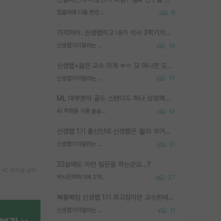
랩홈피에 다들 본인 사진 올리냐
9
가지마라. 신생랩이고 내가 석사 3학기차인데 최고참인데 나도 아무것도 모르는데 교수가 후배들 왜 논문 교육 안시키냐. 논문 왜 안 써오냐 닦달한다
신생랩가지말라는 이유가 있었구나
19
신생랩+젊은 교수 이게 ㄹㅇ 모 아니면 도인듯.
신생랩가지말라는 이유가 있었구나
17
ML 대부분이 골드 스탠다드 하나 상정해놓고 (벤치마크 데이터셋이 여러 개면 여러 개 상정) 그거 얼마나 잘 맞추나 싸움임 가끔 번뜩이는 설계 철학을 보여주는 논문들도 있지만 대부분 그거 성적 얼마나 더 올리느라에 혈안이 되어 있는 측면이 잇음
AI 학회들 거품 슬슬 지적이 나오네요
14
신생랩 1기 출신인데 신생랩은 줠라 무거운 바벨 같은거임. 들면 대박인데 못들면 깔려 죽음. 아무도 알려주지 않는 환경에서 자생해야하지만, 일단 살아남았다면 그 어떤 사람보다 악착같고 생존력 높은 사람으로 거듭날 수 있음
신생랩가지말라는 이유가 있었구나
21
32살에도 이런 질문을 하는군요...?
게시글 공유
박사진학하기에 2억은 괜찮은 (?) 정도의 경제력인가요
27
복불복임 신생랩 1기 최고참이면 교수한테 직접 지도받는 시간이 매우 많음 제대로 된 교수라면 말이지 그게 아니라면 그냥 넌 해방 불가능한 노예 1호에 감점쓰레기통이 되는거고
신생랩가지말라는 이유가 있었구나
11