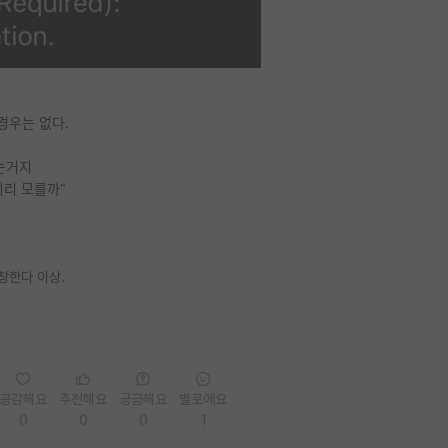
경우는 없다.
 하는거지
이리 모를까"
창한다 이상.
공감해요
추천해요
궁금해요
별로에요
0
0
0
1