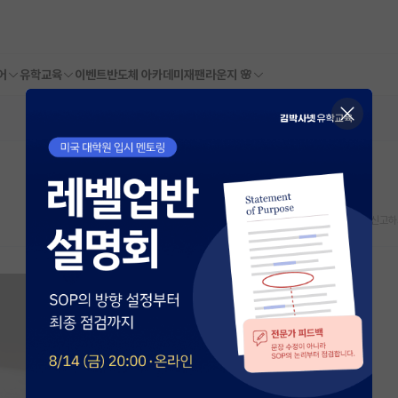
어
유학교육
이벤트
반도체 아카데미
재팬라운지 🌸
스크랩
신고하