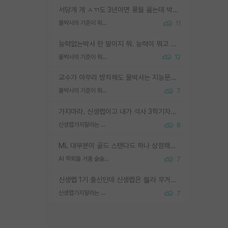
서당개 개 ㅅㄲ도 3년이면 풍월 읊는데 박사 5년 이상 대리고 있으면서 물된건 교수 탓 맞는ㄱ게 거기가 서당이 아니란 소리임
물박사의 기준이 뭐임?
11
능력없는박사 란 말이지 뭐. 능력이 뭐고 능력이 있다는게 뭔지는 사람마다 기준이 다르니까 얘기해봐야 서로 자기 기준만 얘기해서 논쟁이 끝이 안나고. 주위에서 능력있고 야심있는 신입생이 교수가 유의미한 피드백을 아예 안주면서 제대로된 과제에 참여해볼 기회도 제공하지 않고 잡일 뺑뺑이만 돌려서 맨날 단순작업만 하면서 밤새다가 눈빛이 점점 죽어가는걸 본 사람은 물박사는 교수탓이라고 하고, 교수는 이것저것 알려도 주고 기회도 주고 사수 동기 붙여주면서 어떻게든 끌고가려고 하는데 본인이 매일 뺀질거리면서 출근 하는둥마는둥 하다가 기껏 와서도 폰이나 쳐다보다가 실험 망치고 저녁약속있어서 먼저 가볼게요~ 하는걸 본 사람은 물박사는 본인탓이라고 함.
물박사의 기준이 뭐임?
12
교수가 아무리 방치해도 물박사는 지능문제고 본인 의지 문제임. 만물 교수탓 하는 애들이 이상한거임.
물박사의 기준이 뭐임?
7
가지마라. 신생랩이고 내가 석사 3학기차인데 최고참인데 나도 아무것도 모르는데 교수가 후배들 왜 논문 교육 안시키냐. 논문 왜 안 써오냐 닦달한다
신생랩가지말라는 이유가 있었구나
8
ML 대부분이 골드 스탠다드 하나 상정해놓고 (벤치마크 데이터셋이 여러 개면 여러 개 상정) 그거 얼마나 잘 맞추나 싸움임 가끔 번뜩이는 설계 철학을 보여주는 논문들도 있지만 대부분 그거 성적 얼마나 더 올리느라에 혈안이 되어 있는 측면이 잇음
AI 학회들 거품 슬슬 지적이 나오네요
7
신생랩 1기 출신인데 신생랩은 줠라 무거운 바벨 같은거임. 들면 대박인데 못들면 깔려 죽음. 아무도 알려주지 않는 환경에서 자생해야하지만, 일단 살아남았다면 그 어떤 사람보다 악착같고 생존력 높은 사람으로 거듭날 수 있음
신생랩가지말라는 이유가 있었구나
7