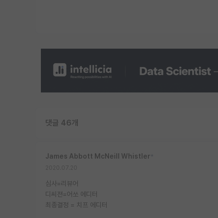
댓글 46개
James Abbott McNeill Whistler
*
2020.07.20
심사=리뷰어
디씨젼=어쏘 에디터
최종결정 = 치프 에디터