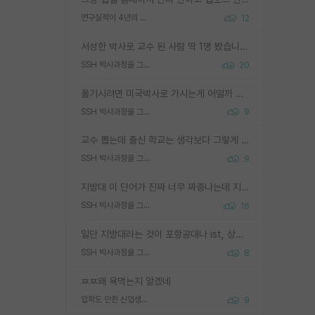
연구실적이 4년의 공백이 있는거 어떻게 생각하냐
12
서성한 박사로 교수 된 사람 딱 1명 봤습니다. 근데 지방대 박사로 교수된 거는 기적이 일어나야되요. 서성한 학부부터여도 빡센게 교수임용일텐데 지방대박사로 무슨 교수가 되나요...... 중소기업/중견기업 팀장급/연구소장급이나 될거 같네요.
SSH 박사과정을 그만두고 지방대 박사로 옮기면 교수의 꿈은 끝일까요?
20
옮기시려면 미국박사로 가시는게 어떨까 싶네요. 교수가 꿈이면 미국박사 하고 미국교수 까지 같이 노리시는게 기회가 많지 않을까요?
SSH 박사과정을 그만두고 지방대 박사로 옮기면 교수의 꿈은 끝일까요?
9
교수 뽑는데 출신 학교는 생각보다 그렇게 안 봄. 앞으로는 더 안 보게 될거임. 박사는 어디서 진행해도 됨. 단, 제대로 쌓고 좋은 실적 만들 수 있다면. 그런데 지방대는 그럴 가능성이 지극히 낮음. 나만 열심히 잘 하면 된다? 인간은 주변 환경에 지배되는 나약한 존재임. 주변의 지방대 대학원생과 섞이고 지방 특유의 여유로움 또는 나쁘게 얘기해서 나태함에 젖어 살다보면 교수의 꿈 자체를 잊어버리게 될 가능성도 있음. 주변 환경이 70~80%임.
SSH 박사과정을 그만두고 지방대 박사로 옮기면 교수의 꿈은 끝일까요?
9
지방대 이 단어가 진짜 너무 짜증나는데 지방대면 다 그냥 쓰레기인가요? 무슨 말 같지도 않은 댓글들이 있는건지??? 지방에도 충분히 좋은 대학 많고 충분히 잘하는 교수님들 많습니다 포항공대 4개 IST 대표 지거국들 여기 모두 다 지방에 있고 여기 출신들 중에 교수하는 분들 적지 않습니다 지거국 출신이 무슨 교수를 하냐?라고 생각할 사람들 많은데 상위 대표 지거국에 아웃라이어들 많습니다 결국 개인의 연구역량과 실적이 중요합니다 이 역량을 펼치는데 있어서 지도교수와의 합도 중요합니다. 그리고 경력이 필요하면 해외포닥까지 다녀오세요
SSH 박사과정을 그만두고 지방대 박사로 옮기면 교수의 꿈은 끝일까요?
16
일단 지방대라는 것이 포항공대나 ist, 상위 지거국은 아니라고 생각하겠습니다. 그런곳은 서성한에 비해 소위 대학 네임밸류가 크게 뒤떨어지지는 않으니까요. 대학 이름이 중요하냐? 당연합니다. 대학 이름이 좋아서 좋은 아웃풋이 나오는 것이냐, 좋은 대학은 좋은 사람과 좋은 기회가 몰려있으니 아웃풋도 자연스럽게 좋아지는 것이냐? 대답하기 어려운 문제입니다. 아직 한국 사회에서 학벌을 보는 것도, 특히 이공계를 중심으로 학벌보다는 실적 위주라는 분위기가 형성되는 것도 사실입니다. 지방대 출신으로 전임교수가 될수 있느냐? 가능 불가능을 따지면 당연히 가능입니다. 지방대 박사 출신으로 전임교원이 된 경우가 실제로 있으니까요. 현실적인 가능성이 있느냐? 지금 이정도 대학의 교수가 되고싶다고 생각되는 대학 들어가서 컴공과 교수 목록 켜고 박사 어디서 받았는지 쭉 한번 보세요. 냉정하게 지방대 출신인 분들이 많지는 않으실겁니다.
SSH 박사과정을 그만두고 지방대 박사로 옮기면 교수의 꿈은 끝일까요?
8
ㅉㅉ왜 욕먹는지 알겠네
입학도 안한 신입생이 원래 관심을 받나요
9