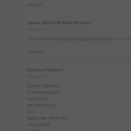
대댓글 쓰기
James Abbott McNeill Whistler
*
2020.07.20
그리고 마이너 리비전이라면서 만장일치로 리젝인데? ㅋㅋㅋㅋ
대댓글 쓰기
Gustave Flaubert
*
2020.07.20
글쓴이는 진짜바보네
저 리커멘대이션 #가
리뷰어 #라고
에디터#가 아니고
이구
MS하나에는 에디터 한명
다수의 리뷰어