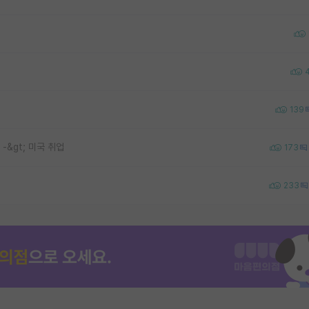
139
 -&gt; 미국 취업
173
233