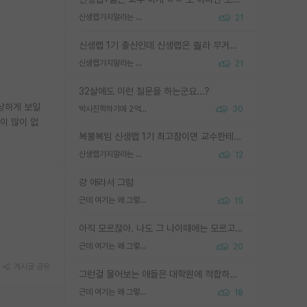
신생랩가지말라는 이유가 있었구나
21
신생랩 1기 출신인데 신생랩은 줠라 무거운 바벨 같은거임. 들면 대박인데 못들면 깔려 죽음. 아무도 알려주지 않는 환경에서 자생해야하지만, 일단 살아남았다면 그 어떤 사람보다 악착같고 생존력 높은 사람으로 거듭날 수 있음
신생랩가지말라는 이유가 있었구나
21
32살에도 이런 질문을 하는군요...?
상하게 보일
박사진학하기에 2억은 괜찮은 (?) 정도의 경제력인가요
30
이 많이 없
복불복임 신생랩 1기 최고참이면 교수한테 직접 지도받는 시간이 매우 많음 제대로 된 교수라면 말이지 그게 아니라면 그냥 넌 해방 불가능한 노예 1호에 감점쓰레기통이 되는거고
신생랩가지말라는 이유가 있었구나
12
걍 애라서 그럼
근데 여기는 왜 그렇게 SPK를 물어보는거임?
15
아직 모르잖아. 나도 그 나이때에는 모르고 평가 받고 안심하고 싶었어.
근데 여기는 왜 그렇게 SPK를 물어보는거임?
20
게시글 공유
그런걸 물어보는 애들은 대학원에 적합하지 않다
근데 여기는 왜 그렇게 SPK를 물어보는거임?
18