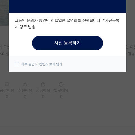
그동안 문의가 많았던 레벨업반 설명회를 진행합니다. *사전등록
시 링크 발송
사전 등록하기
음에 드는 교수님과 커리큘럼 때문에 고민중인데 미래에 학부보다 대학원이 낮으면 이
하고 싶습니다 자대 교수님께서 좋으신분이기는 한데 정년이 4년 남으셨고 연구 활동
하루 동안 이 컨텐츠 보지 않기
공감해요
추천해요
궁금해요
별로에요
0
0
0
0