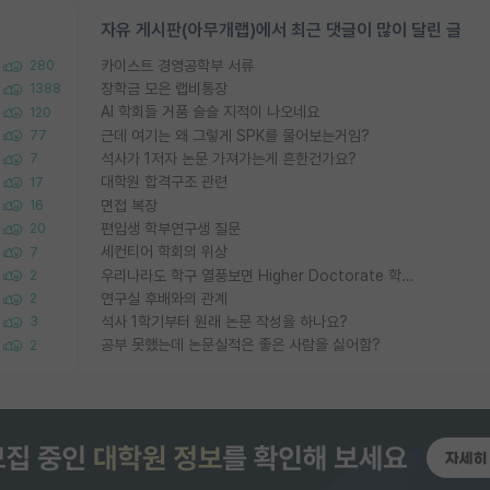
자유 게시판(아무개랩)에서 최근 댓글이 많이 달린 글
카이스트 경영공학부 서류
280
장학금 모은 랩비통장
1388
AI 학회들 거품 슬슬 지적이 나오네요
120
근데 여기는 왜 그렇게 SPK를 물어보는거임?
77
석사가 1저자 논문 가져가는게 흔한건가요?
7
대학원 합격구조 관련
17
면접 복장
16
편입생 학부연구생 질문
20
세컨티어 학회의 위상
7
우리나라도 학구 열풍보면 Higher Doctorate 학위가 필요하다고 봅니다.
2
연구실 후배와의 관계
2
석사 1학기부터 원래 논문 작성을 하나요?
3
공부 못했는데 논문실적은 좋은 사람을 싫어함?
2