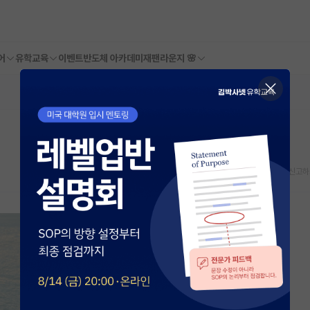
어
유학교육
이벤트
반도체 아카데미
재팬라운지 🌸
스크랩
신고하