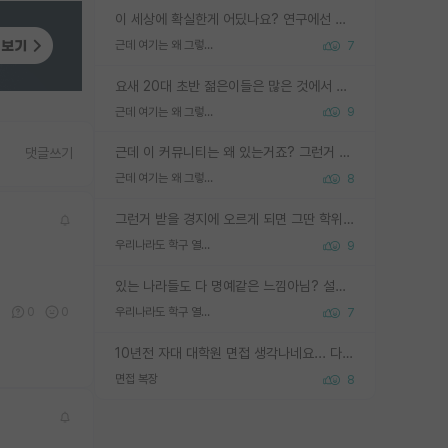
이 세상에 확실한게 어딨나요? 연구에선 특히 더 그런데 그럼 본인 연구가 결과가 나와서 탑저널 실린다는 확실함이 없으면 연구도 안하실건가요?
근데 여기는 왜 그렇게 SPK를 물어보는거임?
7
요새 20대 초반 젊은이들은 많은 것에서 가성비를 따지더라고요. 내가 이 정도 인풋을 넣었을 때 그만큼 아웃풋이 나올 것인가? 사실 아웃풋이 인풋 대비 리니어하게 나오지 않는 영역을 시도하기 싫어한다는 느낌입니다.
근데 여기는 왜 그렇게 SPK를 물어보는거임?
9
근데 이 커뮤니티는 왜 있는거죠? 그런거 쉽게 물어볼수있어서 있는거 아닌가요? 그렇게 보기 싫으면 커뮤니티도 하지마시지 그러면
댓글쓰기
근데 여기는 왜 그렇게 SPK를 물어보는거임?
8
그런거 받을 경지에 오르게 되면 그딴 학위명이 필요없음
우리나라도 학구 열풍보면 Higher Doctorate 학위가 필요하다고 봅니다.
9
있는 나라들도 다 명예같은 느낌아님? 설마 박사끼리 등급나눠서 학위수여하자 같은 헛소리는 아니지? ㅋㅋ
0
0
0
우리나라도 학구 열풍보면 Higher Doctorate 학위가 필요하다고 봅니다.
7
10년전 자대 대학원 면접 생각나네요... 다들 양복에 넥타이까지 하고 갔더니, 국회의원 출마하냐고 놀리셨던. (면접질문내용: 증명사진에선 두상이 계란형인데, 실제론 그렇지 않다. 증명사진이 뭘 증명하고 있는거냐)ㅋㅋㅋㅋ
면접 복장
8