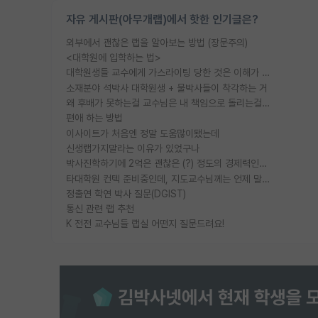
자유 게시판(아무개랩)에서 핫한 인기글은?
외부에서 괜찮은 랩을 알아보는 방법 (장문주의)
<대학원에 입학하는 법>
대학원생들 교수에게 가스라이팅 당한 것은 이해가 갑니다. 안타깝네요.
소재분야 석박사 대학원생 + 물박사들이 착각하는 거
왜 후배가 못하는걸 교수님은 내 책임으로 돌리는걸까요?
편애 하는 방법
이사이트가 처음엔 정말 도움많이됐는데
신생랩가지말라는 이유가 있었구나
박사진학하기에 2억은 괜찮은 (?) 정도의 경제력인가요
타대학원 컨텍 준비중인데, 지도교수님께는 언제 말씀드려야 할까요?
정출연 학연 박사 질문(DGIST)
통신 관련 랩 추천
K 전전 교수님들 랩실 어떤지 질문드려요!