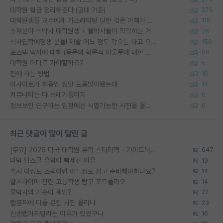
대학원 월급 정리해준다 (공대 기준)
275
대학원생들 교수에게 가스라이팅 당한 것은 이해가 갑니다. 안타깝네요.
119
소재분야 석박사 대학원생 + 물박사들이 착각하는 거
76
석사입학예정생 분들! 제발 어느 정도 각오는 하고 오세요.
156
포스텍 억까에 대해 (동문의 학문적 아웃풋에 대한 반박)
50
대학원 어디로 가야할까요?
5
편애 하는 방법
16
이사이트가 처음엔 정말 도움많이됐는데
14
커뮤니티는 다 쓰레기통이지
6
정보보안 연구하는 입장에선 식별가능한 사진을 올리는건 비추이긴함
6
최근 댓글이 많이 달린 글
[무료] 2026 미국 대학원 유학 스타터팩 - 가이드북 & 합격자 컨택메일 템플릿
647
미박 탑스쿨 유학이 빡세진 이유
19
혹시 이정도 스펙이면 어느정도 잡고 준비해야하나요?
14
알츠하이머 관련 고등학생 탐구 포트폴리오
14
물박사의 기준이 뭐임?
22
랩홈피에 다들 본인 사진 올리냐
23
신생랩가지말라는 이유가 있었구나
16