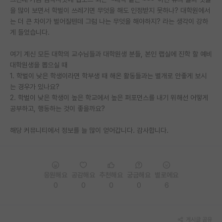
을 많이 보면서 학벌이 쓰레기면 무엇을 해도 인정받지 못하나? 대학원에서
PI 전용 게시판
는 더 큰 차이가 벌어질텐데 그럼 나는 무엇을 해야하지? 라는 생각이 강하
게 들었습니다.
인문사회 계열 게시판
여기 계신 모든 대학의 교수님들과 대학원생 분들, 본인 랩실에 진학 할 예비
특수/전문대학원 게시판
대학원생을 뽑으실 때
반도체/AI 게시판
1. 학벌이 낮은 학생이라면 학부생 때 해온 활동들과는 별개로 안좋게 보시
는 경우가 있나요?
장학금/장학생 게시판
2. 학벌이 낮은 학생이 높은 학교에서 높은 퍼포먼스를 내기 위해선 어떻게
공부하고, 행동하는 것이 좋을까요?
학술 정보 게시판
해당 커뮤니티에서 정보를 늘 많이 얻어갑니다. 감사합니다.
홍보 게시판
커리어
유학교육
응원해요
공감해요
추천해요
궁금해요
별로에요
0
0
0
0
6
이벤트
반도체 아카데미
게시글 공유