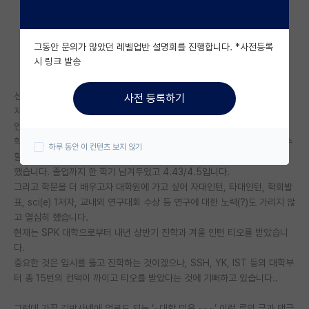
자유 게시판(아무개랩)
그동안 문의가 많았던 레벨업반 설명회를 진행합니다. *사전등록
미국 유학 게시판
시 링크 발송
미국 대학원 합격 후기 게시판
선생님들 안녕하세요.
사전 등록하기
대학원생 모집 게시판
저는 전자, 전기 전공으로 소위 정시 백분위 평균 84(17학번 입학 기준)인
인서울 잡대 출신 학생입니다.
대학원 합격 후기 게시판
학벌주의가 아직 남아있다고 생각했기에 학부에 대해 만족을 못했지만 재수
하루 동안 이 컨텐츠 보지 않기
할 형편은 없어 학교를 다니는 4년동안 매학기 수석할 정도로 열심히 공부
연구실(PI) 홍보 게시판
했습니다. 졸업까지 한 학기 남겨두었고 4.43/4.5입니다.
그리고 학문을 더 배우고자 대학원에 가고 싶어 자대인턴, 타대인턴, 학회발
석박사 채용 정보 게시판
표, sci(e) 1저자, 교내외 연구대회 수상 등 연구에 대한 노력(?)도 가리지 않
고 열심히 했습니다.
임용 정보 게시판
현재는 SPK 대학으로부터 내년 상반기 진학과 겨울 인턴 티오를 받았습니
학부 인턴 게시판
다.
중요한 것은 입시를 뚫고 진학하는 것이겠으나, SSH, YK, IST 등의 대학부
취업 게시판
터 총 15번의 컨택이 까이고 티오를 받았다는 것에 기뻐하고 있습니다..
임용 후기 게시판
그런데 가끔 김박사넷에 업로드 되는 ‘~대학 밑은 ~~~’ 이런 류의 글과 댓글