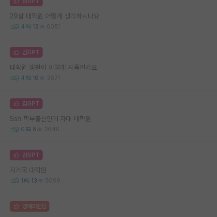
김GPT
29살 대학원 어떻게 생각하시나요
4
13
6051
김GPT
대학원 생활이 이렇게 지옥인가요
4
16
3871
김GPT
Ssh 학부출신인데 자대 대학원
0
6
3640
김GPT
지거국 대학원
1
13
5099
명예의전당