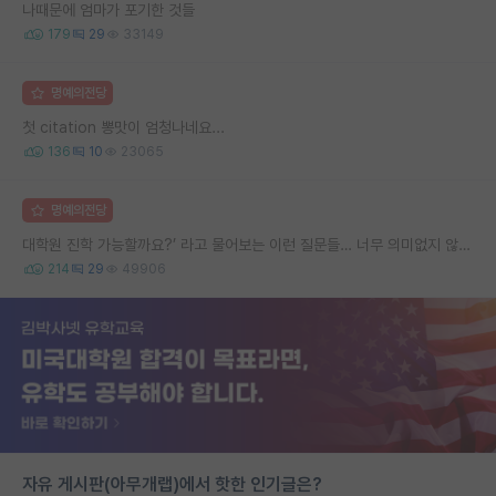
나때문에 엄마가 포기한 것들
179
29
33149
명예의전당
첫 citation 뽕맛이 엄청나네요...
136
10
23065
명예의전당
대학원 진학 가능할까요?’ 라고 물어보는 이런 질문들… 너무 의미없지 않나요?
214
29
49906
자유 게시판(아무개랩)에서 핫한 인기글은?