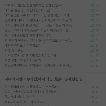
외부에서 괜찮은 랩을 알아보는 방법 (장문주의)
275
대학원 월급 정리해준다 (공대 기준)
275
대학원생들 교수에게 가스라이팅 당한 것은 이해가 갑니다. 안타깝네요.
119
소재분야 석박사 대학원생 + 물박사들이 착각하는 거
76
석사입학예정생 분들! 제발 어느 정도 각오는 하고 오세요.
156
포스텍 억까에 대해 (동문의 학문적 아웃풋에 대한 반박)
50
교수님이 슬럼프에 빠지게 되는 과정
40
왜 후배가 못하는걸 교수님은 내 책임으로 돌리는걸까요?
6
대학원 어디로 가야할까요?
5
편애 하는 방법
16
이사이트가 처음엔 정말 도움많이됐는데
14
커뮤니티는 다 쓰레기통이지
6
정보보안 연구하는 입장에선 식별가능한 사진을 올리는건 비추이긴함
6
자유 게시판(아무개랩)에서 최근 댓글이 많이 달린 글
알츠하이머 관련 고등학생 탐구 포트폴리오
14
입학도 안한 신입생이 원래 관심을 받나요
11
물박사의 기준이 뭐임?
22
랩홈피에 다들 본인 사진 올리냐
23