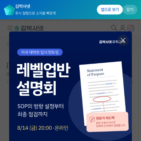
김박사넷
앱으로 보기
닫기
푸시 알림으로 소식을 빠르게
커뮤니티 홈
자유 게시판(아무개랩)
대학원생 모집
[장문] 학벌이 별로면 학부 때 무엇을 했든 별로인가요?
국내대학원 정보
조급한 장자크 루소
연구실&오픈랩
2023.07.28
19
6764
커뮤니티
커뮤니티 홈
전체글보기
베스트 게시판
IF 명예의전당