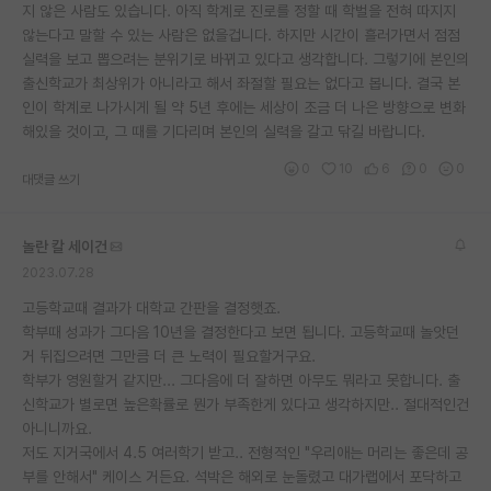
지 않은 사람도 있습니다. 아직 학계로 진로를 정할 때 학벌을 전혀 따지지
않는다고 말할 수 있는 사람은 없을겁니다. 하지만 시간이 흘러가면서 점점
실력을 보고 뽑으려는 분위기로 바뀌고 있다고 생각합니다. 그렇기에 본인의
출신학교가 최상위가 아니라고 해서 좌절할 필요는 없다고 봅니다. 결국 본
인이 학계로 나가시게 될 약 5년 후에는 세상이 조금 더 나은 방향으로 변화
해있을 것이고, 그 때를 기다리며 본인의 실력을 갈고 닦길 바랍니다.
0
10
6
0
0
대댓글 쓰기
놀란 칼 세이건
2023.07.28
고등학교때 결과가 대학교 간판을 결정햇죠.
학부때 성과가 그다음 10년을 결정한다고 보면 됩니다. 고등학교때 놀앗던
거 뒤집으려면 그만큼 더 큰 노력이 필요할거구요.
학부가 영원할거 같지만... 그다음에 더 잘하면 아무도 뭐라고 못합니다. 출
신학교가 별로면 높은확률로 뭔가 부족한게 있다고 생각하지만.. 절대적인건
아니니까요.
저도 지거국에서 4.5 여러학기 받고.. 전형적인 "우리애는 머리는 좋은데 공
부를 안해서" 케이스 거든요. 석박은 해외로 눈돌렸고 대가랩에서 포닥하고