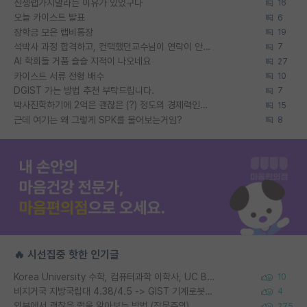
신생랩가지말라는 이유가 있었구나
16
오늘 카이스트 발표
6
장학금 모은 랩비통장
19
석박사 과정 합격하고, 컨택했던교수님이 연락이 안됩니다...
7
AI 학회들 거품 슬슬 지적이 나오네요
27
카이스트 서류 전형 배수
10
DGIST 가는 방법 추천 부탁드립니다.
7
박사진학하기에 2억은 괜찮은 (?) 정도의 경제력인가요
15
근데 여기는 왜 그렇게 SPK를 물어보는거임?
8
🔥 시선집중 핫한 인기글
Korea University 수학, 컴퓨터과학 이학사, UC Berkeley 산업공학 대학원 공학박사가 되는 것은 쉽지 않겠죠?
10
비지거국 지방국립대 4.38/4.5 -> GIST 기계로봇공학과 석사
4
외부에서 괜찮은 랩을 알아보는 방법 (장문주의)
275