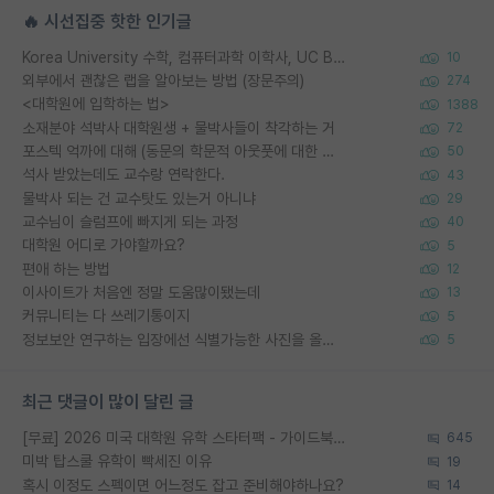
🔥 시선집중 핫한 인기글
Korea University 수학, 컴퓨터과학 이학사, UC Berkeley 산업공학 대학원 공학박사가 되는 것은 쉽지 않겠죠?
10
외부에서 괜찮은 랩을 알아보는 방법 (장문주의)
274
<대학원에 입학하는 법>
1388
소재분야 석박사 대학원생 + 물박사들이 착각하는 거
72
포스텍 억까에 대해 (동문의 학문적 아웃풋에 대한 반박)
50
석사 받았는데도 교수랑 연락한다.
43
물박사 되는 건 교수탓도 있는거 아니냐
29
교수님이 슬럼프에 빠지게 되는 과정
40
대학원 어디로 가야할까요?
5
편애 하는 방법
12
이사이트가 처음엔 정말 도움많이됐는데
13
커뮤니티는 다 쓰레기통이지
5
정보보안 연구하는 입장에선 식별가능한 사진을 올리는건 비추이긴함
5
최근 댓글이 많이 달린 글
[무료] 2026 미국 대학원 유학 스타터팩 - 가이드북 & 합격자 컨택메일 템플릿
645
미박 탑스쿨 유학이 빡세진 이유
19
혹시 이정도 스펙이면 어느정도 잡고 준비해야하나요?
14