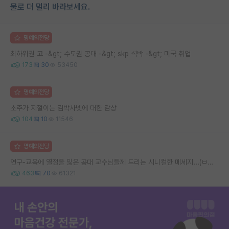
물로 더 멀리 바라보세요.
명예의전당
최하위권 고 -&gt; 수도권 공대 -&gt; skp 석박 -&gt; 미국 취업
173
30
53450
명예의전당
소주가 지껄이는 김박사넷에 대한 감상
104
10
11546
명예의전당
연구-교육에 열정을 잃은 공대 교수님들께 드리는 시니컬한 메세지...(ㅂㄷㅂㄷ)
463
70
61321