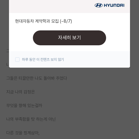
자유 게시판(아무개랩)
현대자동차 계약학과 모집 (~8/7)
미국 유학 게시판
미국 대학원 합격 후기 게시판
자세히 보기
대학원생 모집 게시판
그 사람들은 그럴 자격이 있다
하루 동안 이 컨텐츠 보지 않기
대학원 합격 후기 게시판
나는 부족했고,
연구실(PI) 홍보 게시판
그들은 티끌만한 나도 돌아봐 주었다
석박사 채용 정보 게시판
지금 나의 감정은
임용 정보 게시판
무엇을 향해 있는걸까
학부 인턴 게시판
나의 부족함을 탓 하는게 아닌
취업 게시판
다른 것을 핑계삼아,
임용 후기 게시판