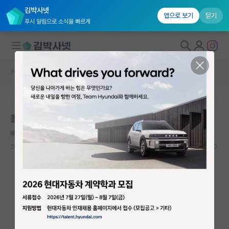
김박사넷
앱으로 보기
닫기
푸시 알림으로 소식을 빠르게
커뮤니티 홈
자유 게시판(아무개랩)
대학원생 모집
본문이 수정되지 않는 박제글입니다.
국내대학원 정보
돌이켜 보면
연구실&오픈랩
배고픈 리처드 파인만
커뮤니티
2024.10.17
0
871
커뮤니티 홈
전체글보기
베스트 게시판
IF 명예의전당