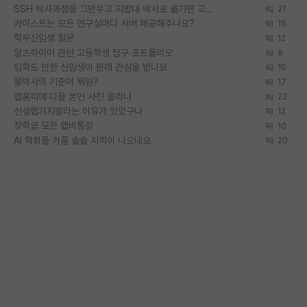
SSH 박사과정을 그만두고 지방대 박사로 옮기면 교수의 꿈은 끝일까요?
21
카이스트는 모든 연구실마다 서버 제공해주나요?
15
학부신입생 질문
12
알츠하이머 관련 고등학생 탐구 포트폴리오
9
입학도 안한 신입생이 원래 관심을 받나요
10
물박사의 기준이 뭐임?
17
랩홈피에 다들 본인 사진 올리냐
22
신생랩가지말라는 이유가 있었구나
12
장학금 모은 랩비통장
10
AI 학회들 거품 슬슬 지적이 나오네요
20