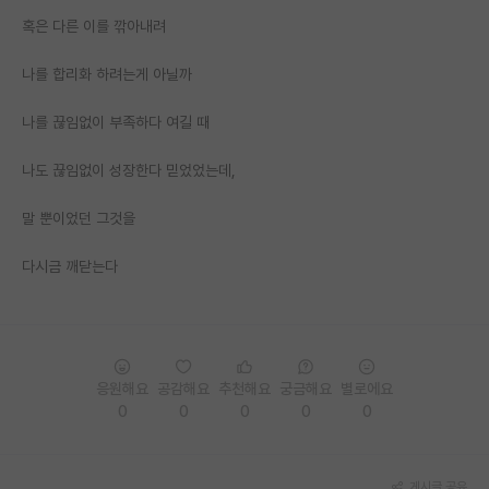
혹은 다른 이를 깎아내려
PI 전용 게시판
나를 합리화 하려는게 아닐까
인문사회 계열 게시판
특수/전문대학원 게시판
나를 끊임없이 부족하다 여길 때
반도체/AI 게시판
나도 끊임없이 성장한다 믿었었는데,
장학금/장학생 게시판
말 뿐이었던 그것을
학술 정보 게시판
다시금 깨닫는다
홍보 게시판
커리어
유학교육
응원해요
공감해요
추천해요
궁금해요
별로에요
0
0
0
0
0
이벤트
반도체 아카데미
게시글 공유