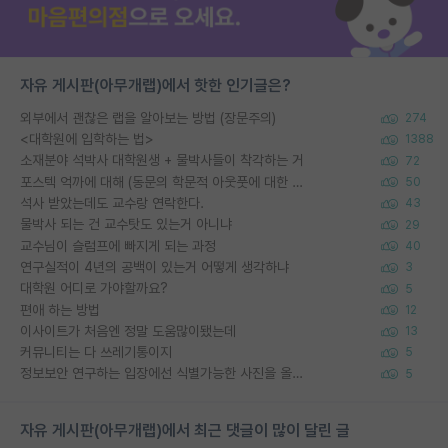
자유 게시판(아무개랩)에서 핫한 인기글은?
외부에서 괜찮은 랩을 알아보는 방법 (장문주의)
274
<대학원에 입학하는 법>
1388
소재분야 석박사 대학원생 + 물박사들이 착각하는 거
72
포스텍 억까에 대해 (동문의 학문적 아웃풋에 대한 반박)
50
석사 받았는데도 교수랑 연락한다.
43
물박사 되는 건 교수탓도 있는거 아니냐
29
교수님이 슬럼프에 빠지게 되는 과정
40
연구실적이 4년의 공백이 있는거 어떻게 생각하냐
3
대학원 어디로 가야할까요?
5
편애 하는 방법
12
이사이트가 처음엔 정말 도움많이됐는데
13
커뮤니티는 다 쓰레기통이지
5
정보보안 연구하는 입장에선 식별가능한 사진을 올리는건 비추이긴함
5
자유 게시판(아무개랩)에서 최근 댓글이 많이 달린 글