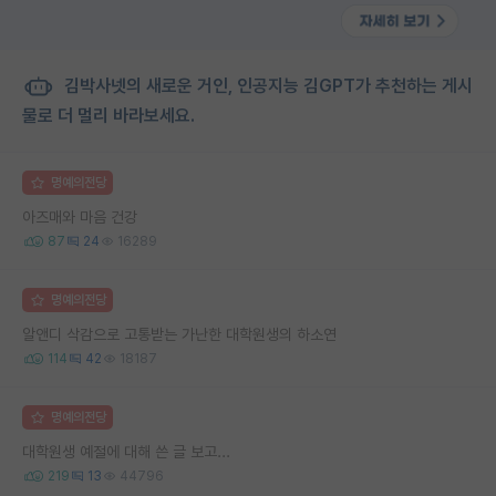
김박사넷의 새로운 거인, 인공지능 김GPT가 추천하는 게시
물로 더 멀리 바라보세요.
명예의전당
아즈매와 마음 건강
87
24
16289
명예의전당
알앤디 삭감으로 고통받는 가난한 대학원생의 하소연
114
42
18187
명예의전당
대학원생 예절에 대해 쓴 글 보고...
219
13
44796