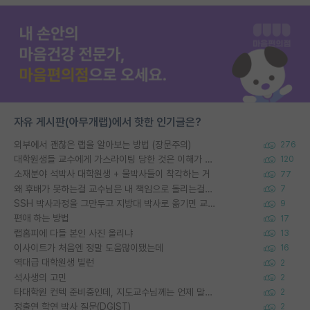
자유 게시판(아무개랩)에서 핫한 인기글은?
외부에서 괜찮은 랩을 알아보는 방법 (장문주의)
276
대학원생들 교수에게 가스라이팅 당한 것은 이해가 갑니다. 안타깝네요.
120
소재분야 석박사 대학원생 + 물박사들이 착각하는 거
77
왜 후배가 못하는걸 교수님은 내 책임으로 돌리는걸까요?
7
SSH 박사과정을 그만두고 지방대 박사로 옮기면 교수의 꿈은 끝일까요?
9
편애 하는 방법
17
랩홈피에 다들 본인 사진 올리냐
13
이사이트가 처음엔 정말 도움많이됐는데
16
역대급 대학원생 빌런
2
석사생의 고민
2
타대학원 컨텍 준비중인데, 지도교수님께는 언제 말씀드려야 할까요?
2
정출연 학연 박사 질문(DGIST)
2