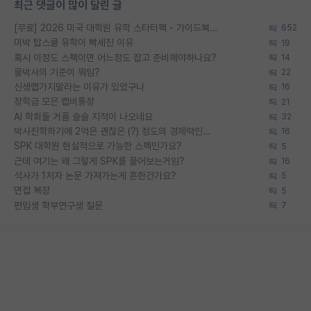
최근 댓글이 많이 달린 글
[무료] 2026 미국 대학원 유학 스타터팩 - 가이드북 & 합격자 컨택메일 템플릿
652
미박 탑스쿨 유학이 빡세진 이유
19
혹시 이정도 스펙이면 어느정도 잡고 준비해야하나요?
14
물박사의 기준이 뭐임?
22
신생랩가지말라는 이유가 있었구나
16
장학금 모은 랩비통장
21
AI 학회들 거품 슬슬 지적이 나오네요
32
박사진학하기에 2억은 괜찮은 (?) 정도의 경제력인가요
16
SPK 대학원 현실적으로 가능한 스펙인가요?
5
근데 여기는 왜 그렇게 SPK를 물어보는거임?
16
석사가 1저자 논문 가져가는게 흔한건가요?
5
면접 복장
5
편입생 학부연구생 질문
7