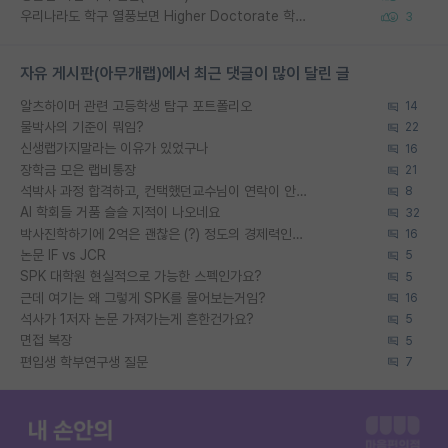
우리나라도 학구 열풍보면 Higher Doctorate 학위가 필요하다고 봅니다.
3
자유 게시판(아무개랩)에서 최근 댓글이 많이 달린 글
알츠하이머 관련 고등학생 탐구 포트폴리오
14
물박사의 기준이 뭐임?
22
신생랩가지말라는 이유가 있었구나
16
장학금 모은 랩비통장
21
석박사 과정 합격하고, 컨택했던교수님이 연락이 안됩니다...
8
AI 학회들 거품 슬슬 지적이 나오네요
32
박사진학하기에 2억은 괜찮은 (?) 정도의 경제력인가요
16
논문 IF vs JCR
5
SPK 대학원 현실적으로 가능한 스펙인가요?
5
근데 여기는 왜 그렇게 SPK를 물어보는거임?
16
석사가 1저자 논문 가져가는게 흔한건가요?
5
면접 복장
5
편입생 학부연구생 질문
7