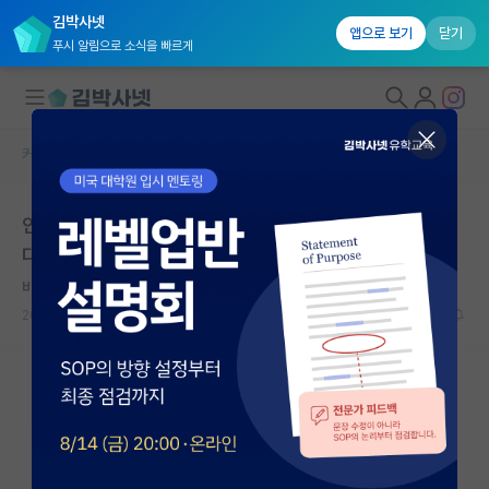
김박사넷
앱으로 보기
닫기
푸시 알림으로 소식을 빠르게
커뮤니티 홈
자유 게시판(아무개랩)
대학원생 모집
안녕하세요. 석박통합 한학기도 안되어 자퇴 생각중입니
국내대학원 정보
다.
연구실&오픈랩
비관적인 코페르니쿠스
커뮤니티
2024.09.14
4
2643
커뮤니티 홈
전체글보기
베스트 게시판
IF 명예의전당