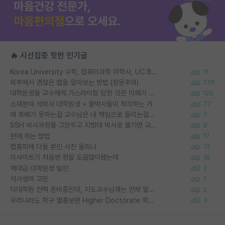
🔥 시선집중 핫한 인기글
Korea University 수학, 컴퓨터과학 이학사, UC Berkeley 산업공학 대학원 공학박사가 되는 것은 쉽지 않겠죠?
11
외부에서 괜찮은 랩을 알아보는 방법 (장문주의)
276
대학원생들 교수에게 가스라이팅 당한 것은 이해가 갑니다. 안타깝네요.
120
소재분야 석박사 대학원생 + 물박사들이 착각하는 거
77
왜 후배가 못하는걸 교수님은 내 책임으로 돌리는걸까요?
7
SSH 박사과정을 그만두고 지방대 박사로 옮기면 교수의 꿈은 끝일까요?
9
편애 하는 방법
17
랩홈피에 다들 본인 사진 올리냐
13
이사이트가 처음엔 정말 도움많이됐는데
16
역대급 대학원생 빌런
2
석사생의 고민
2
타대학원 컨텍 준비중인데, 지도교수님께는 언제 말씀드려야 할까요?
2
우리나라도 학구 열풍보면 Higher Doctorate 학위가 필요하다고 봅니다.
3