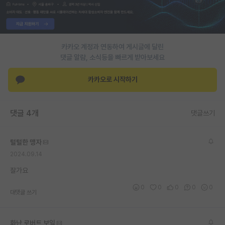
PI 전용 게시판
인문사회 계열 게시판
카카오 계정과 연동하여 게시글에 달린
특수/전문대학원 게시판
댓글 알람, 소식등을 빠르게 받아보세요
반도체/AI 게시판
카카오로 시작하기
장학금/장학생 게시판
댓글 4개
댓글쓰기
학술 정보 게시판
홍보 게시판
털털한 맹자
2024.09.14
커리어
잘가요
유학교육
0
0
0
0
0
대댓글 쓰기
이벤트
반도체 아카데미
화난 로버트 보일