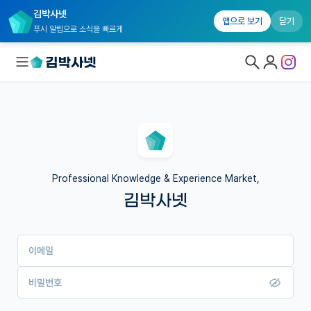
김박사넷
앱으로 보기
닫기
푸시 알림으로 소식을 빠르게
대학원생 모집
국내대학원 정보
연구실&오픈랩
Professional Knowledge & Experience Market,
김박사넷
커뮤니티
커리어
이메일
유학교육
이벤트
비밀번호
반도체 아카데미