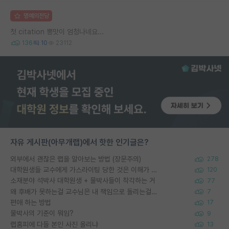
명예의전당
첫 citation 뽕맛이 엄청나네요...
136
10
23112
자유 게시판(아무개랩)에서 핫한 인기글은?
외부에서 괜찮은 랩을 알아보는 방법 (장문주의)
278
대학원생들 교수에게 가스라이팅 당한 것은 이해가 갑니다. 안타깝네요.
120
소재분야 석박사 대학원생 + 물박사들이 착각하는 거
77
왜 후배가 못하는걸 교수님은 내 책임으로 돌리는걸까요?
7
편애 하는 방법
17
물박사의 기준이 뭐임?
9
랩홈피에 다들 본인 사진 올리냐
13