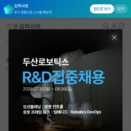
김박사넷
앱으로 보기
닫기
푸시 알림으로 소식을 빠르게
커뮤니티 홈
자유 게시판(아무개랩)
대학원생 모집
물 산업
국내대학원 정보
점잖은 라이프니츠
연구실&오픈랩
2024.08.29
0
656
커뮤니티
커뮤니티 홈
전체글보기
베스트 게시판
IF 명예의전당