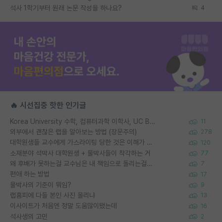
석사 1학기부터 원래 논문 작성을 하나요?
4
🔥 시선집중 핫한 인기글
Korea University 수학, 컴퓨터과학 이학사, UC Berkeley 산업공학 대학원 공학박사가 되는 것은 쉽지 않겠죠?
11
외부에서 괜찮은 랩을 알아보는 방법 (장문주의)
278
대학원생들 교수에게 가스라이팅 당한 것은 이해가 갑니다. 안타깝네요.
120
소재분야 석박사 대학원생 + 물박사들이 착각하는 거
77
왜 후배가 못하는걸 교수님은 내 책임으로 돌리는걸까요?
7
편애 하는 방법
17
물박사의 기준이 뭐임?
9
랩홈피에 다들 본인 사진 올리냐
13
이사이트가 처음엔 정말 도움많이됐는데
16
석사생의 고민
2