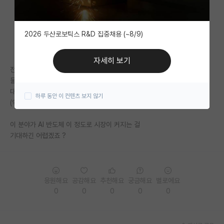
자유 게시판(아무개랩)
2026 두산로보틱스 R&D 집중채용 (~8/9)
미국 유학 게시판
미국 대학원 합격 후기 게시판
자세히 보기
전국에서
대학원생 모집 게시판
물을 국가단위로 체계적으로 관리하는 곳이
대구 달성군 밖에 없습니다
하루 동안 이 컨텐츠 보지 않기
대학원 합격 후기 게시판
(약 4천억 규모 물 클러스터 단지)
연구실(PI) 홍보 게시판
이 분야가 AI 반도체 이 정도로 시장이 커지는 걸
기대하긴 어렵겠죠 ?
석박사 채용 정보 게시판
임용 정보 게시판
학부 인턴 게시판
응원해요
공감해요
추천해요
궁금해요
별로에요
0
0
0
0
0
취업 게시판
임용 후기 게시판