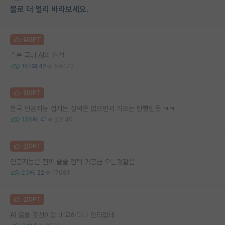
물로 더 멀리 바라보세요.
김GPT
슬픈 국내 AI의 현실
151
42
59472
김GPT
한국 인공지능 업계는 실력은 없으면서 가오는 만빵인듯 ㅋㅋ
138
41
20140
김GPT
인공지능은 진짜 슬슬 인력 과공급 오는것같음
23
22
17681
김GPT
AI 붐을 조선이랑 비교하다니 안타깝네