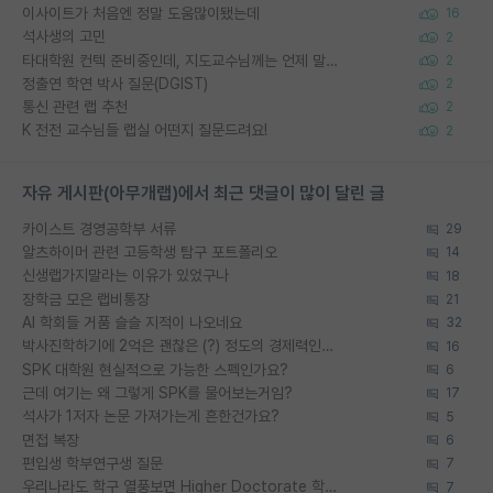
이사이트가 처음엔 정말 도움많이됐는데
16
석사생의 고민
2
타대학원 컨텍 준비중인데, 지도교수님께는 언제 말씀드려야 할까요?
2
정출연 학연 박사 질문(DGIST)
2
통신 관련 랩 추천
2
K 전전 교수님들 랩실 어떤지 질문드려요!
2
자유 게시판(아무개랩)에서 최근 댓글이 많이 달린 글
카이스트 경영공학부 서류
29
알츠하이머 관련 고등학생 탐구 포트폴리오
14
신생랩가지말라는 이유가 있었구나
18
장학금 모은 랩비통장
21
AI 학회들 거품 슬슬 지적이 나오네요
32
박사진학하기에 2억은 괜찮은 (?) 정도의 경제력인가요
16
SPK 대학원 현실적으로 가능한 스펙인가요?
6
근데 여기는 왜 그렇게 SPK를 물어보는거임?
17
석사가 1저자 논문 가져가는게 흔한건가요?
5
면접 복장
6
편입생 학부연구생 질문
7
우리나라도 학구 열풍보면 Higher Doctorate 학위가 필요하다고 봅니다.
7