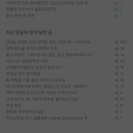
타대학원 컨텍 준비중인데, 지도교수님께는 언제 말씀드려야 할까요?
2
정출연 학연 박사 질문(DGIST)
2
통신 관련 랩 추천
2
최근 댓글이 많이 달린 글
[무료] 2026 미국 대학원 유학 스타터팩 - 가이드북 & 합격자 컨택메일 템플릿
652
미박 탑스쿨 유학이 빡세진 이유
19
혹시 이정도 스펙이면 어느정도 잡고 준비해야하나요?
14
카이스트 경영공학부 서류
29
신생랩가지말라는 이유가 있었구나
18
장학금 모은 랩비통장
21
AI 학회들 거품 슬슬 지적이 나오네요
32
박사진학하기에 2억은 괜찮은 (?) 정도의 경제력인가요
16
SPK 대학원 현실적으로 가능한 스펙인가요?
6
근데 여기는 왜 그렇게 SPK를 물어보는거임?
17
면접 복장
6
편입생 학부연구생 질문
7
우리나라도 학구 열풍보면 Higher Doctorate 학위가 필요하다고 봅니다.
7