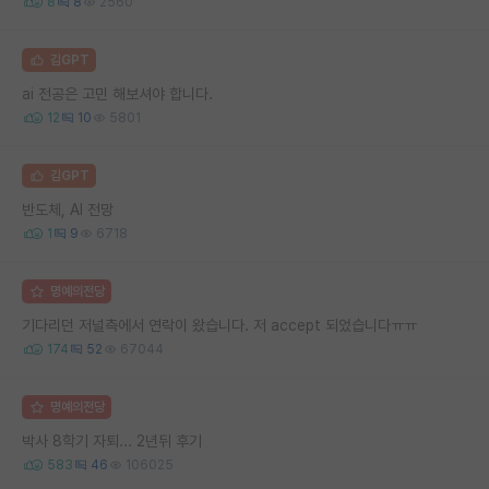
8
8
2560
김GPT
ai 전공은 고민 해보셔야 합니다.
12
10
5801
김GPT
반도체, AI 전망
1
9
6718
명예의전당
기다리던 저널측에서 연락이 왔습니다. 저 accept 되었습니다ㅠㅠ
174
52
67044
명예의전당
박사 8학기 자퇴... 2년뒤 후기
583
46
106025