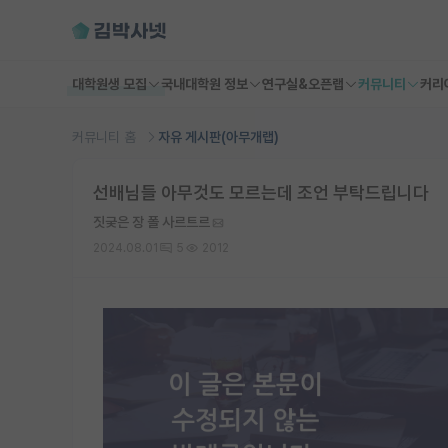
대학원생 모집
국내대학원 정보
연구실&오픈랩
커뮤니티
커리
커뮤니티 홈
자유 게시판(아무개랩)
선배님들 아무것도 모르는데 조언 부탁드립니다
짓궂은 장 폴 사르트르
2024.08.01
5
2012