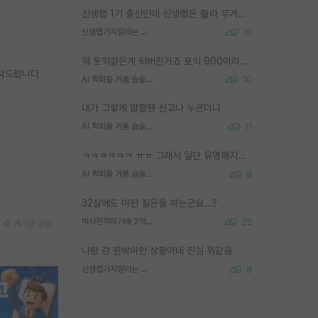
신생랩 1기 출신인데 신생랩은 줠라 무거운 바벨 같은거임. 들면 대박인데 못들면 깔려 죽음. 아무도 알려주지 않는 환경에서 자생해야하지만, 일단 살아남았다면 그 어떤 사람보다 악착같고 생존력 높은 사람으로 거듭날 수 있음
신생랩가지말라는 이유가 있었구나
18
뭐 토익같은게 되버린거죠 토익 900이라고 영어잘하는건 아닙니다만 잘하는사람은 다 900을 넘는 그런
부탁드립니다
AI 학회들 거품 슬슬 지적이 나오네요
10
내가 그렇게 말할땐 신고나 누르더니
AI 학회들 거품 슬슬 지적이 나오네요
11
ㅋㅋㅋㅋㅋㅋ ㅠㅠ 그래서 일단 유명해지는게 중요한거같습니다
AI 학회들 거품 슬슬 지적이 나오네요
8
32살에도 이런 질문을 하는군요...?
박사진학하기에 2억은 괜찮은 (?) 정도의 경제력인가요
22
게시글 공유
나랑 걍 판박이인 상황이네 진심 뭐같음
신생랩가지말라는 이유가 있었구나
8