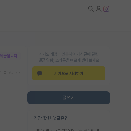
카카오 계정과 연동하여 게시글에 달린
박제글입니다.
댓글 알람, 소식등을 빠르게 받아보세요
기
댓글 알람
카카오로 시작하기
글쓰기
가장 핫한 댓글은?
서당개 개 ㅅㄲ도 3년이면 풍월 읊는데 박사 5년 이상 대리고 있으면서 물된건 교수 탓 맞는ㄱ게 거기가 서당이 아니란 소리임