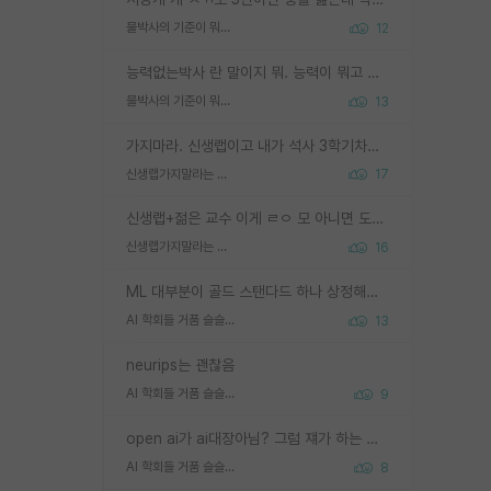
물박사의 기준이 뭐임?
12
능력없는박사 란 말이지 뭐. 능력이 뭐고 능력이 있다는게 뭔지는 사람마다 기준이 다르니까 얘기해봐야 서로 자기 기준만 얘기해서 논쟁이 끝이 안나고. 주위에서 능력있고 야심있는 신입생이 교수가 유의미한 피드백을 아예 안주면서 제대로된 과제에 참여해볼 기회도 제공하지 않고 잡일 뺑뺑이만 돌려서 맨날 단순작업만 하면서 밤새다가 눈빛이 점점 죽어가는걸 본 사람은 물박사는 교수탓이라고 하고, 교수는 이것저것 알려도 주고 기회도 주고 사수 동기 붙여주면서 어떻게든 끌고가려고 하는데 본인이 매일 뺀질거리면서 출근 하는둥마는둥 하다가 기껏 와서도 폰이나 쳐다보다가 실험 망치고 저녁약속있어서 먼저 가볼게요~ 하는걸 본 사람은 물박사는 본인탓이라고 함.
물박사의 기준이 뭐임?
13
가지마라. 신생랩이고 내가 석사 3학기차인데 최고참인데 나도 아무것도 모르는데 교수가 후배들 왜 논문 교육 안시키냐. 논문 왜 안 써오냐 닦달한다
신생랩가지말라는 이유가 있었구나
17
신생랩+젊은 교수 이게 ㄹㅇ 모 아니면 도인듯.
신생랩가지말라는 이유가 있었구나
16
ML 대부분이 골드 스탠다드 하나 상정해놓고 (벤치마크 데이터셋이 여러 개면 여러 개 상정) 그거 얼마나 잘 맞추나 싸움임 가끔 번뜩이는 설계 철학을 보여주는 논문들도 있지만 대부분 그거 성적 얼마나 더 올리느라에 혈안이 되어 있는 측면이 잇음
AI 학회들 거품 슬슬 지적이 나오네요
13
neurips는 괜찮음
AI 학회들 거품 슬슬 지적이 나오네요
9
open ai가 ai대장아님? 그럼 쟤가 하는 말이 다 맞겠네
AI 학회들 거품 슬슬 지적이 나오네요
8