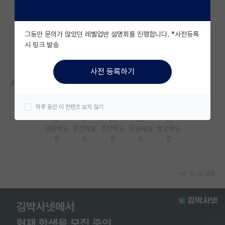
자유 게시판(아무개랩)
그동안 문의가 많았던 레벨업반 설명회를 진행합니다. *사전등록
미국 유학 게시판
시 링크 발송
미국 대학원 합격 후기 게시판
사전 등록하기
대학원생 모집 게시판
게시물 삭제
대학원 합격 후기 게시판
하루 동안 이 컨텐츠 보지 않기
연구실(PI) 홍보 게시판
응원해요
공감해요
추천해요
궁금해요
별로에요
0
0
0
0
0
석박사 채용 정보 게시판
임용 정보 게시판
게시글 공유
학부 인턴 게시판
취업 게시판
임용 후기 게시판