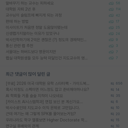
말바꾸기 하는 교수는 피하세요
56
대학원 자퇴 2년 후
114
교수님이 슬럼프에 빠지게 되는 과정
42
편애 하는 방법
17
이사이트가 처음엔 정말 도움많이됐는데
25
신생랩가지말라는 이유가 있었구나
24
박사진학하기에 2억은 괜찮은 (?) 정도의 경제력인가요
9
통신 관련 랩 추천
3
서울대는 하버드보다 명문이지만
7
랩실 대학원생들 모두 능력 미달인건 지도교수의 영향 아닌가?
7
최근 댓글이 많이 달린 글
[무료] 2026 미국 대학원 유학 스타터팩 - 가이드북 & 합격자 컨택메일 템플릿
656
혹시 이정도 스펙이면 어느정도 잡고 준비해야하나요?
14
AI 학회들 거품 슬슬 지적이 나오네요
35
[카이스트 AI시스템학과] 면접 보신 분 계신가요...
6
박사수료인데 지도교수 이직 문제로 고민입니다.
10
근데 여기는 왜 그렇게 SPK를 물어보는거임?
20
우리나라도 학구 열풍보면 Higher Doctorate 학위가 필요하다고 봅니다.
15
연구실 후배와의 관계
10