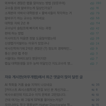
외부에서 괜찮은 랩을 알아보는 방법 (장문주의)
280
교수들 원래 말바꾸는게 일상인가요?
16
소재분야 석박사 대학원생 + 물박사들이 착각하는 거
79
말바꾸기 하는 교수는 피하세요
56
대학원 자퇴 2년 후
114
교수님이 슬럼프에 빠지게 되는 과정
42
편애 하는 방법
17
이사이트가 처음엔 정말 도움많이됐는데
26
신생랩가지말라는 이유가 있었구나
24
박사진학하기에 2억은 괜찮은 (?) 정도의 경제력인가요
9
통신 관련 랩 추천
3
서울대는 하버드보다 명문이지만
7
랩실 대학원생들 모두 능력 미달인건 지도교수의 영향 아닌가?
7
자유 게시판(아무개랩)에서 최근 댓글이 많이 달린 글
AI 학회들 거품 슬슬 지적이 나오네요
35
[카이스트 AI시스템학과] 면접 보신 분 계신가요...
6
박사수료인데 지도교수 이직 문제로 고민입니다.
10
근데 여기는 왜 그렇게 SPK를 물어보는거임?
20
우리나라도 학구 열풍보면 Higher Doctorate 학위가 필요하다고 봅니다.
15