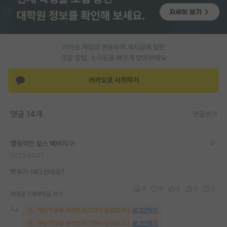
PI 전용 게시판
인문사회 계열 게시판
카카오 계정과 연동하여 게시글에 달린
특수/전문대학원 게시판
댓글 알람, 소식등을 빠르게 받아보세요
반도체/AI 게시판
카카오로 시작하기
장학금/장학생 게시판
댓글 14개
댓글쓰기
학술 정보 게시판
홍보 게시판
열정적인 찰스 배비지
2023.09.27
커리어
학부가 어디신데요?
유학교육
0
0
0
0
0
대댓글 7개
대댓글 쓰기
이벤트
해당 댓글을 보려면 로그인이 필요합니다.
로그인하기
반도체 아카데미
해당 댓글을 보려면 로그인이 필요합니다.
로그인하기