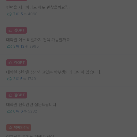
컨택을 지금이라도 해도 괜찮을까요?.ㅠ
7
5
4068
김GPT
대학원 어느 레벨까지 컨택 가능할까요
3
13
2995
김GPT
대학원 진학을 생각하고있는 학부생인데 고민이 있습니다.
2
5
1749
김GPT
대학원 진학관련 질문드립니다
0
6
5282
명예의전당
연구실을 옮기는 것에 대하여