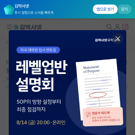
김박사넷
앱으로 보기
닫기
푸시 알림으로 소식을 빠르게
커뮤니티 홈
자유 게시판(아무개랩)
대학원생 모집
대학원 진학을 준비중인 학생입니다!!! 여러가지 여쭤보고
국내대학원 정보
싶은 것이 있어서 글 남깁니다.
연구실&오픈랩
기쁜 라이프니츠
커뮤니티
2023.09.27
14
1973
커뮤니티 홈
전체글보기
베스트 게시판
IF 명예의전당