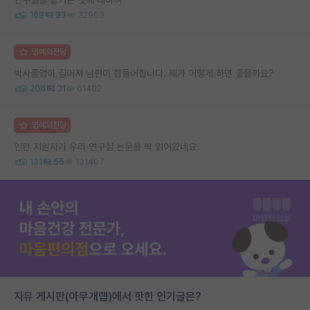
168
33
32963
명예의전당
박사졸업이 길어져 남편이 힘들어합니다. 제가 어떻게 하면 좋을까요?
206
31
61402
명예의전당
인턴 지원자가 우리 연구실 논문을 싹 읽어왔네요
131
55
131407
자유 게시판(아무개랩)에서 핫한 인기글은?