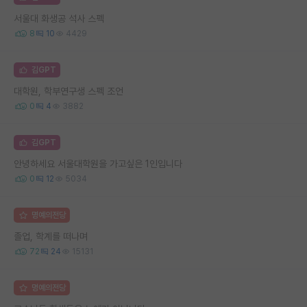
서울대 화생공 석사 스펙
8
10
4429
김GPT
대학원, 학부연구생 스펙 조언
0
4
3882
김GPT
안녕하세요 서울대학원을 가고싶은 1인입니다
0
12
5034
명예의전당
졸업, 학계를 떠나며
72
24
15131
명예의전당