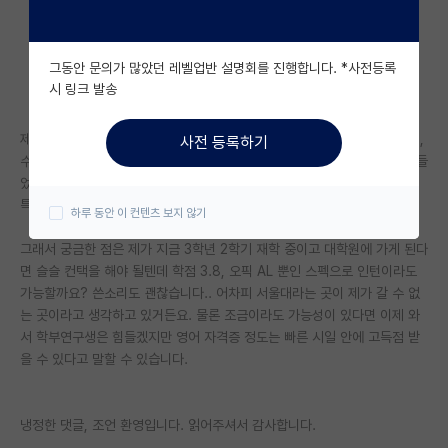
자유 게시판(아무개랩)
그동안 문의가 많았던 레벨업반 설명회를 진행합니다. *사전등록
미국 유학 게시판
시 링크 발송
미국 대학원 합격 후기 게시판
제가 눈이 높은 것이 아닙니다. 그냥 평범하게 학부 생활하는 학생이었는데,
사전 등록하기
대학원생 모집 게시판
수업 하나를 듣고 그 분야에 확 꽂혀서 연구 생활을 하고 싶다는 생각까지 들
었습니다. 근데 알아보니 해당 연구를 하는 곳이 서울대 밖에 없더라구요..
대학원 합격 후기 게시판
특정되고 싶진 않아서 이과라는 것만 말씀드리겠습니다.
하루 동안 이 컨텐츠 보지 않기
연구실(PI) 홍보 게시판
그래서 궁금한 점은 제가 지금 3학년 2학기 재학 중이고 대학원에 가게 된다
면 슬슬 컨택을 해야 될텐데 학점 3.8, 오픽 AL 뿐인 스펙으로 인턴이라도
석박사 채용 정보 게시판
가능할까요? 쓴소리도 괜찮습니다.. 어차피 서울대라는 곳이 제가 갈 수 없
는 곳이라고 생각하고 있거든요. 물론 조금이라도 가능성이 있다면 이제 와
임용 정보 게시판
서 학부연구생은 힘들겠지만 영어 자격증 정도는 빠른 시일 안에 고득점 받
학부 인턴 게시판
을 수 있다고 말할 수 있습니다.
취업 게시판
냉정한 댓글, 조언 환영입니다. 읽어주셔서 감사합니다.
임용 후기 게시판