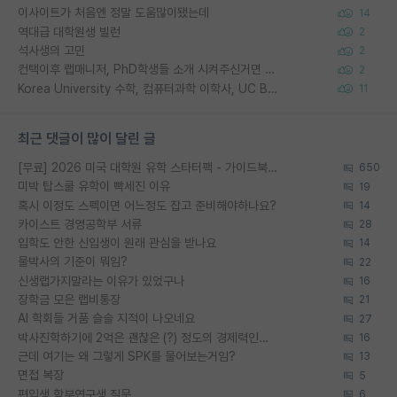
이사이트가 처음엔 정말 도움많이됐는데
14
역대급 대학원생 빌런
2
석사생의 고민
2
컨택이후 랩매니저, PhD학생들 소개 시켜주신거면 거의 컨펌에 가깝나요?
2
Korea University 수학, 컴퓨터과학 이학사, UC Berkeley 산업공학 대학원 공학박사가 되는 것은 쉽지 않겠죠?
11
최근 댓글이 많이 달린 글
[무료] 2026 미국 대학원 유학 스타터팩 - 가이드북 & 합격자 컨택메일 템플릿
650
미박 탑스쿨 유학이 빡세진 이유
19
혹시 이정도 스펙이면 어느정도 잡고 준비해야하나요?
14
카이스트 경영공학부 서류
28
입학도 안한 신입생이 원래 관심을 받나요
14
물박사의 기준이 뭐임?
22
신생랩가지말라는 이유가 있었구나
16
장학금 모은 랩비통장
21
AI 학회들 거품 슬슬 지적이 나오네요
27
박사진학하기에 2억은 괜찮은 (?) 정도의 경제력인가요
16
근데 여기는 왜 그렇게 SPK를 물어보는거임?
13
면접 복장
5
편입생 학부연구생 질문
6