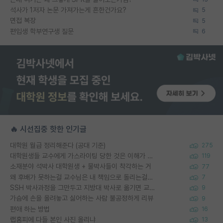
석사가 1저자 논문 가져가는게 흔한건가요?
5
면접 복장
5
편입생 학부연구생 질문
6
🔥 시선집중 핫한 인기글
대학원 월급 정리해준다 (공대 기준)
275
대학원생들 교수에게 가스라이팅 당한 것은 이해가 갑니다. 안타깝네요.
119
소재분야 석박사 대학원생 + 물박사들이 착각하는 거
77
왜 후배가 못하는걸 교수님은 내 책임으로 돌리는걸까요?
7
SSH 박사과정을 그만두고 지방대 박사로 옮기면 교수의 꿈은 끝일까요?
9
가슴에 손을 올려놓고 싫어하는 사람 불공정하게 리뷰
9
편애 하는 방법
16
랩홈피에 다들 본인 사진 올리냐
13