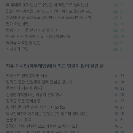
왜 후배가 못하는걸 교수님은 내 책임으로 돌리는걸까요?
7
SSH 박사과정을 그만두고 지방대 박사로 옮기면 교수의 꿈은 끝일까요?
9
가슴에 손을 올려놓고 싫어하는 사람 불공정하게 리뷰
9
편애 하는 방법
16
랩홈피에 다들 본인 사진 올리냐
13
이사이트가 처음엔 정말 도움많이됐는데
14
역대급 대학원생 빌런
2
석사생의 고민
2
자유 게시판(아무개랩)에서 최근 댓글이 많이 달린 글
카이스트 경영공학부 서류
28
입학도 안한 신입생이 원래 관심을 받나요
14
물박사의 기준이 뭐임?
22
신생랩가지말라는 이유가 있었구나
16
장학금 모은 랩비통장
21
AI 학회들 거품 슬슬 지적이 나오네요
27
박사진학하기에 2억은 괜찮은 (?) 정도의 경제력인가요
16
논문 IF vs JCR
5
SPK 대학원 현실적으로 가능한 스펙인가요?
5
근데 여기는 왜 그렇게 SPK를 물어보는거임?
13