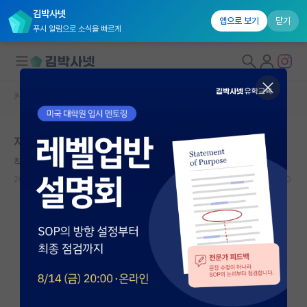
김박사넷
앱으로 보기
닫기
푸시 알림으로 소식을 빠르게
커뮤니티 홈
자유 게시판(아무개랩)
대학원생 모집
지방대 학점 3.8 서울대학원
국내대학원 정보
착한 피에르 페르마
연구실&오픈랩
2023.10.23
45
21069
커뮤니티
커뮤니티 홈
전체글보기
베스트 게시판
IF 명예의전당