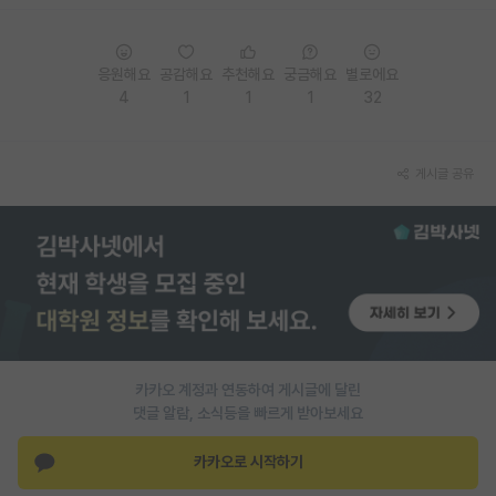
PI 전용 게시판
응원해요
공감해요
추천해요
궁금해요
별로에요
인문사회 계열 게시판
4
1
1
1
32
특수/전문대학원 게시판
반도체/AI 게시판
게시글 공유
장학금/장학생 게시판
학술 정보 게시판
홍보 게시판
커리어
유학교육
카카오 계정과 연동하여 게시글에 달린
댓글 알람, 소식등을 빠르게 받아보세요
이벤트
카카오로 시작하기
반도체 아카데미