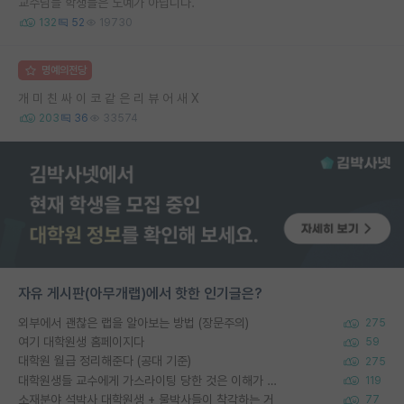
교수님들 학생들은 노예가 아닙니다.
132
52
19730
명예의전당
개 미 친 싸 이 코 같 은 리 뷰 어 새 X
203
36
33574
자유 게시판(아무개랩)에서 핫한 인기글은?
외부에서 괜찮은 랩을 알아보는 방법 (장문주의)
275
여기 대학원생 홈페이지다
59
대학원 월급 정리해준다 (공대 기준)
275
대학원생들 교수에게 가스라이팅 당한 것은 이해가 갑니다. 안타깝네요.
119
소재분야 석박사 대학원생 + 물박사들이 착각하는 거
77