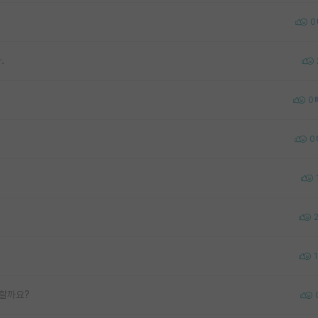
0
.
0
0
1
 할까요?