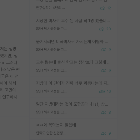
연구실적이 4년의 공백이 있는거 어떻게 생각하냐
12
서성한 박사로 교수 된 사람 딱 1명 봤습니다. 근데 지방대 박사로 교수된 거는 기적이 일어나야되요. 서성한 학부부터여도 빡센게 교수임용일텐데 지방대박사로 무슨 교수가 되나요...... 중소기업/중견기업 팀장급/연구소장급이나 될거 같네요.
SSH 박사과정을 그만두고 지방대 박사로 옮기면 교수의 꿈은 끝일까요?
20
옮기시려면 미국박사로 가시는게 어떨까 싶네요. 교수가 꿈이면 미국박사 하고 미국교수 까지 같이 노리시는게 기회가 많지 않을까요?
 저는 생명
SSH 박사과정을 그만두고 지방대 박사로 옮기면 교수의 꿈은 끝일까요?
9
했지만, 생
교수 뽑는데 출신 학교는 생각보다 그렇게 안 봄. 앞으로는 더 안 보게 될거임. 박사는 어디서 진행해도 됨. 단, 제대로 쌓고 좋은 실적 만들 수 있다면. 그런데 지방대는 그럴 가능성이 지극히 낮음. 나만 열심히 잘 하면 된다? 인간은 주변 환경에 지배되는 나약한 존재임. 주변의 지방대 대학원생과 섞이고 지방 특유의 여유로움 또는 나쁘게 얘기해서 나태함에 젖어 살다보면 교수의 꿈 자체를 잊어버리게 될 가능성도 있음. 주변 환경이 70~80%임.
다ㅠ 그러다
다소 낮은 편
SSH 박사과정을 그만두고 지방대 박사로 옮기면 교수의 꿈은 끝일까요?
9
미국은 제 전
전해야 해서
지방대 이 단어가 진짜 너무 짜증나는데 지방대면 다 그냥 쓰레기인가요? 무슨 말 같지도 않은 댓글들이 있는건지??? 지방에도 충분히 좋은 대학 많고 충분히 잘하는 교수님들 많습니다 포항공대 4개 IST 대표 지거국들 여기 모두 다 지방에 있고 여기 출신들 중에 교수하는 분들 적지 않습니다 지거국 출신이 무슨 교수를 하냐?라고 생각할 사람들 많은데 상위 대표 지거국에 아웃라이어들 많습니다 결국 개인의 연구역량과 실적이 중요합니다 이 역량을 펼치는데 있어서 지도교수와의 합도 중요합니다. 그리고 경력이 필요하면 해외포닥까지 다녀오세요
 제 고민이
SSH 박사과정을 그만두고 지방대 박사로 옮기면 교수의 꿈은 끝일까요?
16
히 연구하시
일단 지방대라는 것이 포항공대나 ist, 상위 지거국은 아니라고 생각하겠습니다. 그런곳은 서성한에 비해 소위 대학 네임밸류가 크게 뒤떨어지지는 않으니까요. 대학 이름이 중요하냐? 당연합니다. 대학 이름이 좋아서 좋은 아웃풋이 나오는 것이냐, 좋은 대학은 좋은 사람과 좋은 기회가 몰려있으니 아웃풋도 자연스럽게 좋아지는 것이냐? 대답하기 어려운 문제입니다. 아직 한국 사회에서 학벌을 보는 것도, 특히 이공계를 중심으로 학벌보다는 실적 위주라는 분위기가 형성되는 것도 사실입니다. 지방대 출신으로 전임교수가 될수 있느냐? 가능 불가능을 따지면 당연히 가능입니다. 지방대 박사 출신으로 전임교원이 된 경우가 실제로 있으니까요. 현실적인 가능성이 있느냐? 지금 이정도 대학의 교수가 되고싶다고 생각되는 대학 들어가서 컴공과 교수 목록 켜고 박사 어디서 받았는지 쭉 한번 보세요. 냉정하게 지방대 출신인 분들이 많지는 않으실겁니다.
SSH 박사과정을 그만두고 지방대 박사로 옮기면 교수의 꿈은 끝일까요?
8
ㅉㅉ왜 욕먹는지 알겠네
입학도 안한 신입생이 원래 관심을 받나요
9