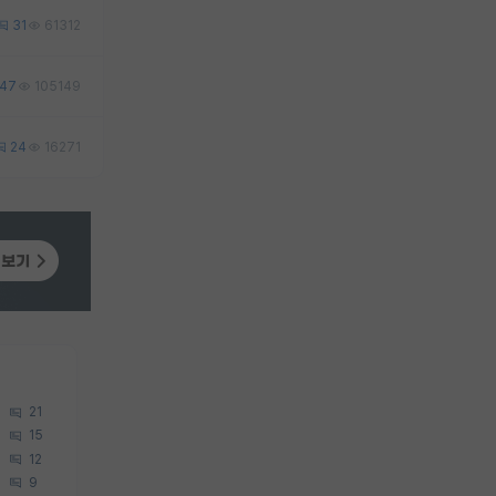
31
61312
47
105149
24
16271
21
15
12
9