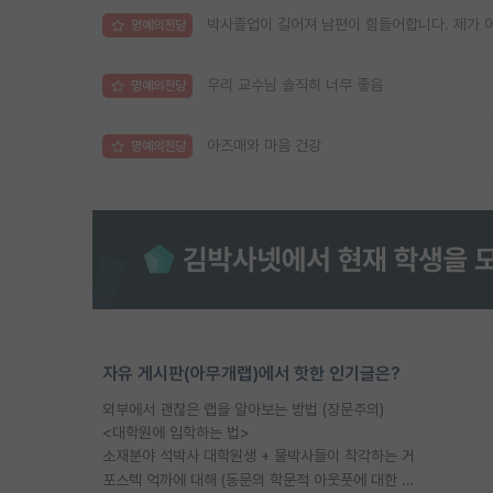
박사졸업이 길어져 남편이 힘들어합니다. 제가 
명예의전당
우리 교수님 솔직히 너무 좋음
명예의전당
아즈매와 마음 건강
명예의전당
자유 게시판(아무개랩)에서 핫한 인기글은?
외부에서 괜찮은 랩을 알아보는 방법 (장문주의)
<대학원에 입학하는 법>
소재분야 석박사 대학원생 + 물박사들이 착각하는 거
포스텍 억까에 대해 (동문의 학문적 아웃풋에 대한 반박)