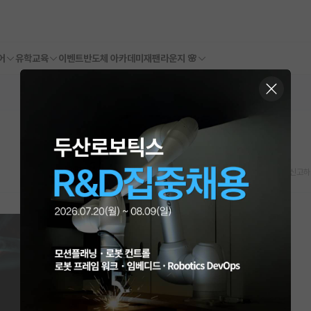
어
유학교육
이벤트
반도체 아카데미
재팬라운지 🌸
스크랩
신고하