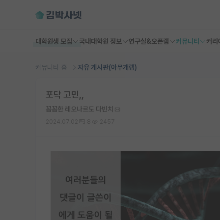
대학원생 모집
국내대학원 정보
연구실&오픈랩
커뮤니티
커리
커뮤니티 홈
자유 게시판(아무개랩)
포닥 고민,,
꼼꼼한 레오나르도 다빈치
2024.07.02
8
2457