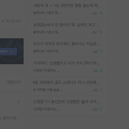
서당개 개 ㅅㄲ도 3년이면 풍월 읊는데 박사 5년 이상 대리고 있으면서 물된건 교수 탓 맞는ㄱ게 거기가 서당이 아니란 소리임
물박사의 기준이 뭐임?
11
게시글 공유
능력없는박사 란 말이지 뭐. 능력이 뭐고 능력이 있다는게 뭔지는 사람마다 기준이 다르니까 얘기해봐야 서로 자기 기준만 얘기해서 논쟁이 끝이 안나고. 주위에서 능력있고 야심있는 신입생이 교수가 유의미한 피드백을 아예 안주면서 제대로된 과제에 참여해볼 기회도 제공하지 않고 잡일 뺑뺑이만 돌려서 맨날 단순작업만 하면서 밤새다가 눈빛이 점점 죽어가는걸 본 사람은 물박사는 교수탓이라고 하고, 교수는 이것저것 알려도 주고 기회도 주고 사수 동기 붙여주면서 어떻게든 끌고가려고 하는데 본인이 매일 뺀질거리면서 출근 하는둥마는둥 하다가 기껏 와서도 폰이나 쳐다보다가 실험 망치고 저녁약속있어서 먼저 가볼게요~ 하는걸 본 사람은 물박사는 본인탓이라고 함.
물박사의 기준이 뭐임?
12
교수가 아무리 방치해도 물박사는 지능문제고 본인 의지 문제임. 만물 교수탓 하는 애들이 이상한거임.
물박사의 기준이 뭐임?
7
가지마라. 신생랩이고 내가 석사 3학기차인데 최고참인데 나도 아무것도 모르는데 교수가 후배들 왜 논문 교육 안시키냐. 논문 왜 안 써오냐 닦달한다
신생랩가지말라는 이유가 있었구나
8
댓글쓰기
ML 대부분이 골드 스탠다드 하나 상정해놓고 (벤치마크 데이터셋이 여러 개면 여러 개 상정) 그거 얼마나 잘 맞추나 싸움임 가끔 번뜩이는 설계 철학을 보여주는 논문들도 있지만 대부분 그거 성적 얼마나 더 올리느라에 혈안이 되어 있는 측면이 잇음
AI 학회들 거품 슬슬 지적이 나오네요
7
신생랩 1기 출신인데 신생랩은 줠라 무거운 바벨 같은거임. 들면 대박인데 못들면 깔려 죽음. 아무도 알려주지 않는 환경에서 자생해야하지만, 일단 살아남았다면 그 어떤 사람보다 악착같고 생존력 높은 사람으로 거듭날 수 있음
신생랩가지말라는 이유가 있었구나
7
서 잘하시면,