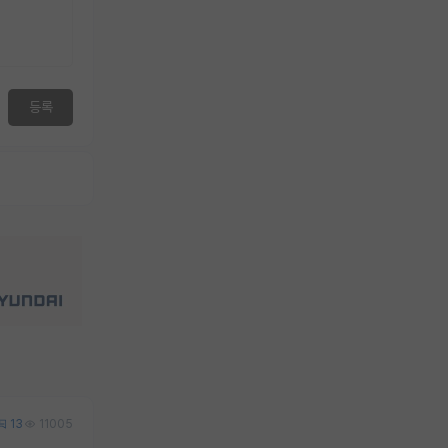
등록
13
11005