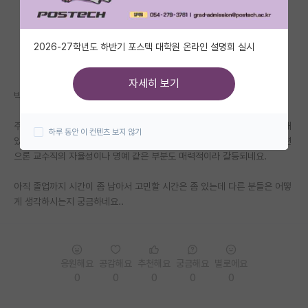
자유 게시판(아무개랩)
2026-27학년도 하반기 포스텍 대학원 온라인 설명회 실시
미국 유학 게시판
미국 대학원 합격 후기 게시판
자세히 보기
박사 졸업 후 진로에 대해 고민이 많네요.
대학원생 모집 게시판
주변에 교수가 되는 분들도 있지만 요즘 보면 미국 빅테크 가시는 분들도 꽤
하루 동안 이 컨텐츠 보지 않기
대학원 합격 후기 게시판
있는 것 같아요. 연봉이나 워라밸 측면에서 확실히 좋아 보이긴 하는데 한편
으론 교수직의 자율성이나 명예 같은 부분도 매력적이라 갈등되네요.
연구실(PI) 홍보 게시판
아직 졸업까지 시간이 좀 남아서 고민할 시간은 좀 있는데 다른 분들은 어떻
석박사 채용 정보 게시판
게 생각하시는지 궁금하네요..
임용 정보 게시판
학부 인턴 게시판
응원해요
공감해요
추천해요
궁금해요
별로에요
취업 게시판
0
0
0
0
0
임용 후기 게시판