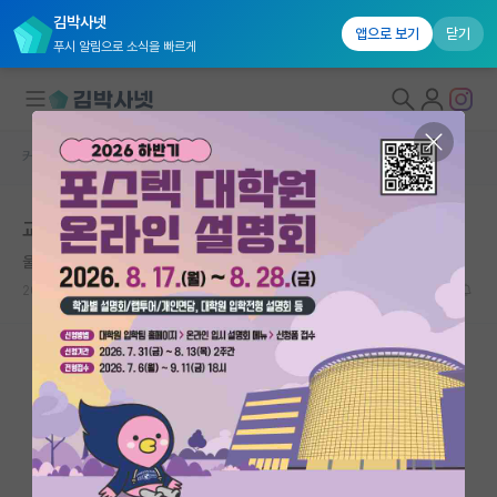
김박사넷
앱으로 보기
닫기
푸시 알림으로 소식을 빠르게
커뮤니티 홈
자유 게시판(아무개랩)
대학원생 모집
교수대신 미국 빅테크
국내대학원 정보
울적한 게오르크 헤겔
연구실&오픈랩
2024.04.30
23
5555
커뮤니티
커뮤니티 홈
전체글보기
베스트 게시판
IF 명예의전당