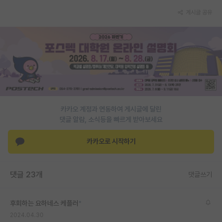
게시글 공유
PI 전용 게시판
인문사회 계열 게시판
특수/전문대학원 게시판
반도체/AI 게시판
장학금/장학생 게시판
카카오 계정과 연동하여 게시글에 달린
학술 정보 게시판
댓글 알람, 소식등을 빠르게 받아보세요
홍보 게시판
카카오로 시작하기
커리어
유학교육
댓글 23개
댓글쓰기
이벤트
후회하는 요하네스 케플러
*
반도체 아카데미
2024.04.30