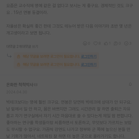
요즘은 교수직에 명예 같은 걸 없다고 보시는 게 좋구요. 경제적인 것도 크구
재팬라운지 🌸
요 . 15년 연봉 동결이라.
자율성은 확실히 좋긴 한데 그것도 테뉴어 받은 다음 이야기라 초반 몇 년은
개고생이라고 보면 됩니다.
0
8
1
0
3
대댓글 2개
대댓글 쓰기
해당 댓글을 보려면 로그인이 필요합니다.
로그인하기
해당 댓글을 보려면 로그인이 필요합니다.
로그인하기
온화한 척척박사
2024.04.30
빅테크보다는 명예 훨씬 크구요. 연봉은 당연히 빅테크에 상대가 안 되구요.
남 밑에서 일 안 하고, 몸은 바쁘지만 그래도 시간관리 잘 하면 출퇴근 자유
롭고 자기 연구실에서 자기 시간 마음대로 쓸 수 있다는게 제일 맘 편합니다.
좋아하는 연구를 학생들이랑 씨름하면서 토론하고, 무엇보다 가르치는 보람
도 무시할 수 없구요. 가끔씩 강연도 나가고 정부와 군 쪽에 높으신 분들 만
날 기회가 많아서, 네트워킹 잘 하면 더 높은 곳으로 올라가기도 합니다.