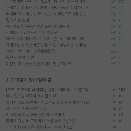
대학원생들 교수에게 가스라이팅 당한 것은 이해가 갑니다. 안타깝네요.
120
소재분야 석박사 대학원생 + 물박사들이 착각하는 거
77
왜 후배가 못하는걸 교수님은 내 책임으로 돌리는걸까요?
7
편애 하는 방법
17
이사이트가 처음엔 정말 도움많이됐는데
16
신생랩가지말라는 이유가 있었구나
20
박사진학하기에 2억은 괜찮은 (?) 정도의 경제력인가요
7
타대학원 컨텍 준비중인데, 지도교수님께는 언제 말씀드려야 할까요?
2
정출연 학연 박사 질문(DGIST)
2
통신 관련 랩 추천
3
K 전전 교수님들 랩실 어떤지 질문드려요!
2
최근 댓글이 많이 달린 글
[무료] 2026 미국 대학원 유학 스타터팩 - 가이드북 & 합격자 컨택메일 템플릿
653
미박 탑스쿨 유학이 빡세진 이유
19
혹시 이정도 스펙이면 어느정도 잡고 준비해야하나요?
14
카이스트 경영공학부 서류
31
AI 학회들 거품 슬슬 지적이 나오네요
33
근데 여기는 왜 그렇게 SPK를 물어보는거임?
18
석사가 1저자 논문 가져가는게 흔한건가요?
5