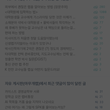
외부에서 괜찮은 랩을 알아보는 방법 (장문주의)
280
<대학원에 입학하는 법>
1388
대학원생들 교수에게 가스라이팅 당한 것은 이해가 갑니다. 안타깝네요.
120
소재분야 석박사 대학원생 + 물박사들이 착각하는 거
77
왜 후배가 못하는걸 교수님은 내 책임으로 돌리는걸까요?
7
편애 하는 방법
17
이사이트가 처음엔 정말 도움많이됐는데
16
신생랩가지말라는 이유가 있었구나
20
박사진학하기에 2억은 괜찮은 (?) 정도의 경제력인가요
7
타대학원 컨텍 준비중인데, 지도교수님께는 언제 말씀드려야 할까요?
2
정출연 학연 박사 질문(DGIST)
2
통신 관련 랩 추천
3
K 전전 교수님들 랩실 어떤지 질문드려요!
2
자유 게시판(아무개랩)에서 최근 댓글이 많이 달린 글
카이스트 경영공학부 서류
31
장학금 모은 랩비통장
21
AI 학회들 거품 슬슬 지적이 나오네요
33
근데 여기는 왜 그렇게 SPK를 물어보는거임?
18