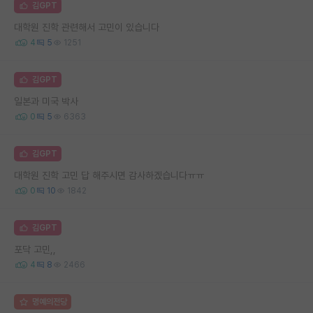
김GPT
대학원 진학 관련해서 고민이 있습니다
4
5
1251
김GPT
일본과 미국 박사
0
5
6363
김GPT
대학원 진학 고민 답 해주시면 감사하겠습니다ㅠㅠ
0
10
1842
김GPT
포닥 고민,,
4
8
2466
명예의전당