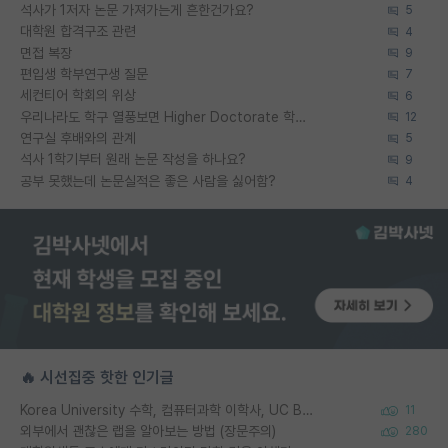
석사가 1저자 논문 가져가는게 흔한건가요?
5
대학원 합격구조 관련
4
면접 복장
9
편입생 학부연구생 질문
7
세컨티어 학회의 위상
6
우리나라도 학구 열풍보면 Higher Doctorate 학위가 필요하다고 봅니다.
12
연구실 후배와의 관계
5
석사 1학기부터 원래 논문 작성을 하나요?
9
공부 못했는데 논문실적은 좋은 사람을 싫어함?
4
🔥 시선집중 핫한 인기글
Korea University 수학, 컴퓨터과학 이학사, UC Berkeley 산업공학 대학원 공학박사가 되는 것은 쉽지 않겠죠?
11
외부에서 괜찮은 랩을 알아보는 방법 (장문주의)
280