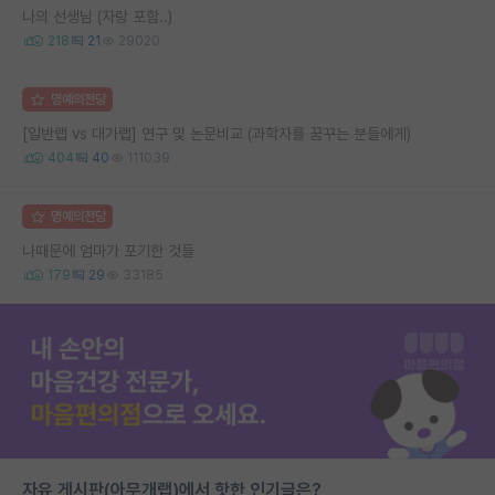
나의 선생님 (자랑 포함..)
218
21
29020
명예의전당
[일반랩 vs 대가랩] 연구 및 논문비교 (과학자를 꿈꾸는 분들에게)
404
40
111039
명예의전당
나때문에 엄마가 포기한 것들
179
29
33185
자유 게시판(아무개랩)에서 핫한 인기글은?