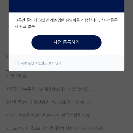
자유 게시판(아무개랩)
그동안 문의가 많았던 레벨업반 설명회를 진행합니다. *사전등록
미국 유학 게시판
시 링크 발송
미국 대학원 합격 후기 게시판
사전 등록하기
대학원생 모집 게시판
SPK 가 과제 독식하고 .. YKSSH 소수 랩만 산학과제 많이 함.
대학원 합격 후기 게시판
하루 동안 이 컨텐츠 보지 않기
그냥 이바닥은 강자 독식이라서 YKSSH 어느정도 교수도 빅테크 연봉 절 ~
연구실(PI) 홍보 게시판
대 못 따라감.
석박사 채용 정보 게시판
YKSSH 교수들은 그냥 제안서 쓰다가 인생 없어짐 ....
임용 정보 게시판
출산율 폭망이라 10년뒤면 그냥 산업/학교 다 사라짐.
학부 인턴 게시판
내가 이 현실을 알았다면 절 ~~ 대 한국 안왔을 거임.
취업 게시판
지금도 맨날 미국으로 다시 들어갈까 심각하게 고민하고 있음.
임용 후기 게시판