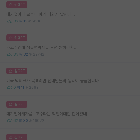
김GPT
대기업이니 교수니 얘기 나와서 말인데...
33
13
9316
김GPT
조교수인데 정출연박사들 보면 짠하긴함...
85
32
22742
김GPT
미국 빅테크가 목표라면 선배님들의 생각이 궁금합니다.
0
11
2663
김GPT
대기업아재가씀- 교수라는 직업에대한 감이없네
62
30
16072
김GPT