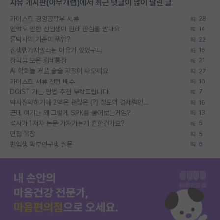
자유 게시판(아무개랩)에서 최근 댓글이 많이 달린 글
카이스트 경영공학부 서류
28
입학도 안한 신입생이 원래 관심을 받나요
14
물박사의 기준이 뭐임?
22
신생랩가지말라는 이유가 있었구나
16
장학금 모은 랩비통장
21
AI 학회들 거품 슬슬 지적이 나오네요
27
카이스트 서류 전형 배수
10
DGIST 가는 방법 추천 부탁드립니다.
7
박사진학하기에 2억은 괜찮은 (?) 정도의 경제력인가요
16
근데 여기는 왜 그렇게 SPK를 물어보는거임?
13
석사가 1저자 논문 가져가는게 흔한건가요?
5
면접 복장
5
편입생 학부연구생 질문
6