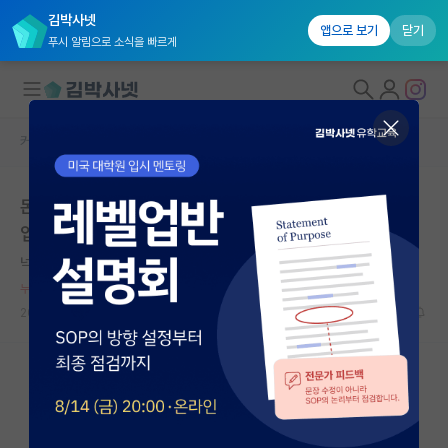
김박사넷
앱으로 보기
닫기
푸시 알림으로 소식을 빠르게
커뮤니티 홈
자유 게시판(아무개랩)
대학원생 모집
돈 버는게 목적이면, SPK 교수 말고, 미국 빅테크 기업 취
국내대학원 정보
업 가능하면 취업 하시길.
연구실&오픈랩
넉살좋은 마키아벨리
*
커뮤니티
누적 신고가 50개 이상인 사용자입니다.
2024.03.18
26
5872
커뮤니티 홈
전체글보기
베스트 게시판
IF 명예의전당