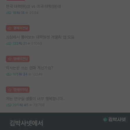
한국 대학(원)생 vs 미국 대학(원)생
18
14
9564
명예의전당
심심해서 풀어보는 대학원생 개꿀AI 앱 모음
133
21
91063
명예의전당
박사논문 쓰는 엄마 계신가요?
105
24
13248
명예의전당
저는 연구실 생활이 너무 행복합니다..
295
45
78768