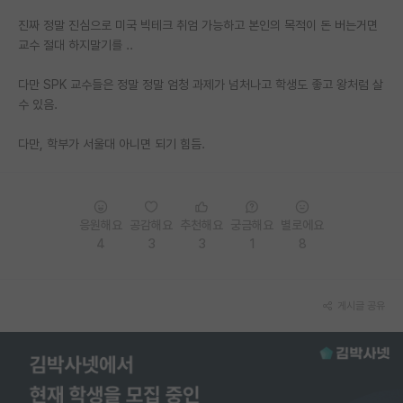
진짜 정말 진심으로 미국 빅테크 취엄 가능하고 본인의 목적이 돈 버는거면
PI 전용 게시판
교수 절대 하지말기를 ..
인문사회 계열 게시판
다만 SPK 교수들은 정말 정말 엄청 과제가 넘처나고 학생도 좋고 왕처럼 살
특수/전문대학원 게시판
수 있음.
반도체/AI 게시판
다만, 학부가 서울대 아니면 되기 힘듬.
장학금/장학생 게시판
학술 정보 게시판
응원해요
공감해요
추천해요
궁금해요
별로에요
홍보 게시판
4
3
3
1
8
커리어
게시글 공유
유학교육
이벤트
반도체 아카데미