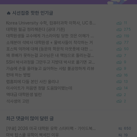
🔥 시선집중 핫한 인기글
Korea University 수학, 컴퓨터과학 이학사, UC Berkeley 산업공학 대학원 공학박사가 되는 것은 쉽지 않겠죠?
11
대학원 월급 정리해준다 (공대 기준)
275
대학원생들 교수에게 가스라이팅 당한 것은 이해가 갑니다. 안타깝네요.
119
소재분야 석박사 대학원생 + 물박사들이 착각하는 거
77
포스텍 억까에 대해 (동문의 학문적 아웃풋에 대한 반박)
50
왜 후배가 못하는걸 교수님은 내 책임으로 돌리는걸까요?
7
SSH 박사과정을 그만두고 지방대 박사로 옮기면 교수의 꿈은 끝일까요?
9
가슴에 손을 올려놓고 싫어하는 사람 불공정하게 리뷰
9
편애 하는 방법
16
랩홈피에 다들 본인 사진 올리냐
13
이사이트가 처음엔 정말 도움많이됐는데
14
역대급 대학원생 빌런
2
석사생의 고민
2
최근 댓글이 많이 달린 글
[무료] 2026 미국 대학원 유학 스타터팩 - 가이드북 & 합격자 컨택메일 템플릿
650
미박 탑스쿨 유학이 빡세진 이유
19