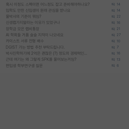
혹시 이정도 스펙이면 어느정도 잡고 준비해야하나요?
14
입학도 안한 신입생이 원래 관심을 받나요
14
물박사의 기준이 뭐임?
22
신생랩가지말라는 이유가 있었구나
16
장학금 모은 랩비통장
21
AI 학회들 거품 슬슬 지적이 나오네요
27
카이스트 서류 전형 배수
10
DGIST 가는 방법 추천 부탁드립니다.
7
박사진학하기에 2억은 괜찮은 (?) 정도의 경제력인가요
16
근데 여기는 왜 그렇게 SPK를 물어보는거임?
13
편입생 학부연구생 질문
6