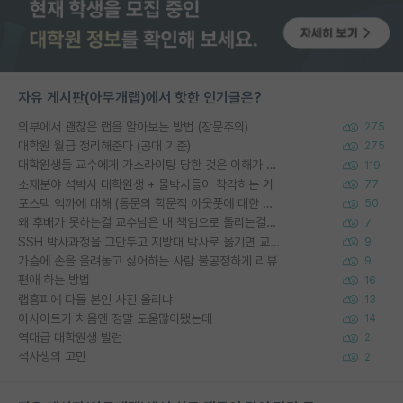
자유 게시판(아무개랩)에서 핫한 인기글은?
외부에서 괜찮은 랩을 알아보는 방법 (장문주의)
275
대학원 월급 정리해준다 (공대 기준)
275
대학원생들 교수에게 가스라이팅 당한 것은 이해가 갑니다. 안타깝네요.
119
소재분야 석박사 대학원생 + 물박사들이 착각하는 거
77
포스텍 억까에 대해 (동문의 학문적 아웃풋에 대한 반박)
50
왜 후배가 못하는걸 교수님은 내 책임으로 돌리는걸까요?
7
SSH 박사과정을 그만두고 지방대 박사로 옮기면 교수의 꿈은 끝일까요?
9
가슴에 손을 올려놓고 싫어하는 사람 불공정하게 리뷰
9
편애 하는 방법
16
랩홈피에 다들 본인 사진 올리냐
13
이사이트가 처음엔 정말 도움많이됐는데
14
역대급 대학원생 빌런
2
석사생의 고민
2