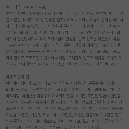
일단 미국 교수 삶의 질임.
PI 전용 게시판
연봉은 지역마다 차이가 조금 나긴하는데 공대기준 9개월 연봉이 9만~12만
불 수준임. 나머지 3개월 연봉은 연구비에서 채우거나 여름에 강의를 하거나
인문사회 계열 게시판
하면 더 받을 수 있음. 그래서 열심히 일해서 연구비 잘따면 대략 1년 수입이
특수/전문대학원 게시판
12~16만불 정도 됨. 연구비 아무리 많아도 저 이상 못받음. 따로 스타트업
하거나 컨설팅하거나 해야 추가수입이 발생함. 업무 강도는 미칠듯이 빡셈.
반도체/AI 게시판
테뉴어 떨어지는 경우가 많기 때문에 일을 미친듯이 해야함. 교수된 친구들
보면 월화수목금금금 아침부터 저녁까지 일함. 강의도 준비할 것들이 많고
장학금/장학생 게시판
과제 딸려고 프로포절 미친듯이 써야함. 그러면서 연구도 해야함. 교수가 되
기 위해 박사 졸업후 삶의질 최악인 포닥을 몇년 해야하는 것은 안비밀.
학술 정보 게시판
빅테크 삶의 질.
홍보 게시판
회사마다 팀마다 조금씩 다르지만 일하는 시간은 널널한곳은 9~10시출근
커리어
5시퇴근. 주말은 당연히 일안함. 금요일 오후부터 이미 주말에 놀기위한 준
비시작함. 빡센곳은 아침부터 저녁까지 일함. 하지만 주말은 당연히 일안함.
유학교육
연봉? 이 부분은 연봉체계가 좀 복잡해서 설명이 필요함. 일단 현재 박사 갓
졸업한 신입 오퍼 나오는 거보면 (하드웨어 엔지니어 기준) 대략적인 평균이
이벤트
기본급 15만불, 사인업 주식보너스 10만불, 사인업 현금보너스 4만불 정도
되는 듯함. 그리고 매년 퍼포먼스에 따라 현금 보너스 대략 (기본급의) 10~1
반도체 아카데미
5프로 정도, 주식보너스는 (기본급의) 0~70 프로 정도 나옴.