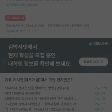
176
34
56309
명예의전당
김박사넷에서 계속해서 보이는 우문우답에 대한 개인적인 생각
147
18
66758
자유 게시판(아무개랩)에서 핫한 인기글은?
외부에서 괜찮은 랩을 알아보는 방법 (장문주의)
278
여기 대학원생 홈페이지다
59
대학원생들 교수에게 가스라이팅 당한 것은 이해가 갑니다. 안타깝네요.
120
소재분야 석박사 대학원생 + 물박사들이 착각하는 거
77
왜 후배가 못하는걸 교수님은 내 책임으로 돌리는걸까요?
7