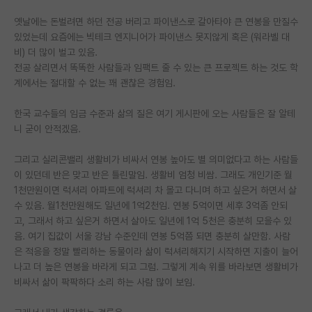
옛날에는 돈벌려면 하던 전공 버리고 파이낸스로 갈아타야 큰 연봉을 만질수
있었는데 요즘에는 빅테크 엔지니어가 파이낸스 못지않게 혹은 (워라벨 대
비) 더 많이 벌고 있음.
전공 살리면서 똑똑한 사람들과 임팩트 줄 수 있는 큰 프로젝트 하는 것도 학
계에서는 절대할 수 없는 꽤 괜찮은 경험임.
한국 교수들의 임금 수준과 삶의 질은 여기 게시판에 오는 사람들은 잘 알테
니 굳이 안적겠음.
그리고 실리콘밸리 생활비가 비싸서 연봉 높아도 별 의미없다고 하는 사람들
이 있던데 반은 맞고 반은 틀린말임. 생활비 엄청 비쌈. 그래도 개인기준 월
1천만원이면 럭셔리 아파트에 럭셔리 차 몰고 다니며 하고 싶은거 하면서 살
수 있음. 월1천만원해도 일년에 1억2천임. 연봉 5억이면 세후 3억좀 안되
고, 그래서 하고 싶은거 하면서 살아도 일년에 1억 5천은 충분히 모을수 있
음. 여기 집값이 서울 강남 수준인데 연봉 5억쯤 되면 충분히 살만함. 사람
은 적응을 정말 빨리하는 동물이라 삶이 럭셔리해지기 시작하면 지출이 늘어
나고 더 높은 연봉을 바라게 되고 그럼. 그렇게 계속 위를 바라보면 생활비가
비싸서 삶이 팍팍하다 소리 하는 사람 많이 보임.