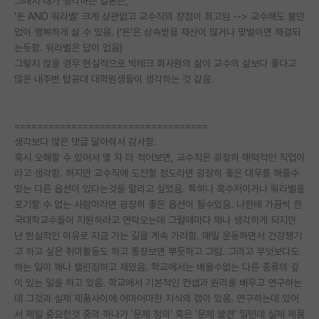
그래서 내가 생각하는 결론은,
'돈 AND 워라벨' 크게 상관없고 교수직의 장점이 최고임 --> 교수해도 불만
없이 행복하게 살 수 있음. ('돈'은 상속받을 재산이 많거나 맞벌이면 해결되
는듯함. 워라벨은 답이 없음)
그렇지 않을 경우 현실적으로 빅테크 회사원의 삶이 교수의 삶보다 좋다고
많은 내주변 탑공대 대학원생들이 생각하는 것 같음.
==================================
생각보다 많은 댓글 달아줘서 감사함.
혹시 오해할 수 있어서 몇 자 더 적어보면, 교수직은 굉장히 매력적인 직업이
라고 생각함. 하지만 교수직에 도전할 정도라면 굉장히 좋은 대우를 해줄수
있는 다른 옵션이 있다는것을 알리고 싶었음. 특히나 흑수저이거나 워라벨을
포기할 수 없는 사람이라면 굉장히 좋은 옵션이 될수있음. 나한테 가끔씩 한
국대학교수들이 지원하라고 연락오는데 그럴때마다 꽤나 생각하게 되지만
난 현실적인 이유로 지금 가는 길을 계속 가려함. 매일 운동하면서 건강챙기
고 하고 싶은 취미활동도 하고 통장보면 뿌듯하고 그럼. 그리고 무엇보다도
하는 일이 꽤나 챌린징하고 재밌음. 학교에서는 배울수없는 다른 종류의 깊
이 있는 일을 하고 있음. 학교에서 기본적인 컨셉과 원리를 배우고 연구하는
데 그것과 실제 제품사이에 어마어마한 지식의 갭이 있음. 연구하는데 있어
서 제일 중요한것 중의 하나가 '문제 정의' 혹은 '문제 발견' 일텐데 실제 제품