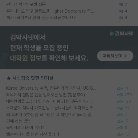
편입생 학부연구생 질문
7
우리나라도 학구 열풍보면 Higher Doctorate 학위가 필요하다고 봅니다.
4
석사 1학기부터 원래 논문 작성을 하나요?
4
🔥 시선집중 핫한 인기글
Korea University 수학, 컴퓨터과학 이학사, UC Berkeley 산업공학 대학원 공학박사가 되는 것은 쉽지 않겠죠?
11
외부에서 괜찮은 랩을 알아보는 방법 (장문주의)
278
대학원생들 교수에게 가스라이팅 당한 것은 이해가 갑니다. 안타깝네요.
120
소재분야 석박사 대학원생 + 물박사들이 착각하는 거
77
왜 후배가 못하는걸 교수님은 내 책임으로 돌리는걸까요?
7
편애 하는 방법
17
물박사의 기준이 뭐임?
9
랩홈피에 다들 본인 사진 올리냐
13