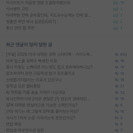
이사이트가 처음엔 정말 도움많이됐는데
16
석사생의 고민
2
타대학원 컨텍 준비중인데, 지도교수님께는 언제 말씀드려야 할까요?
2
정출연 학연 박사 질문(DGIST)
2
통신 관련 랩 추천
2
최근 댓글이 많이 달린 글
[무료] 2026 미국 대학원 유학 스타터팩 - 가이드북 & 합격자 컨택메일 템플릿
652
미박 탑스쿨 유학이 빡세진 이유
19
혹시 이정도 스펙이면 어느정도 잡고 준비해야하나요?
14
알츠하이머 관련 고등학생 탐구 포트폴리오
14
신생랩가지말라는 이유가 있었구나
18
장학금 모은 랩비통장
21
AI 학회들 거품 슬슬 지적이 나오네요
32
박사진학하기에 2억은 괜찮은 (?) 정도의 경제력인가요
16
SPK 대학원 현실적으로 가능한 스펙인가요?
6
근데 여기는 왜 그렇게 SPK를 물어보는거임?
16
석사가 1저자 논문 가져가는게 흔한건가요?
5
면접 복장
6
편입생 학부연구생 질문
7