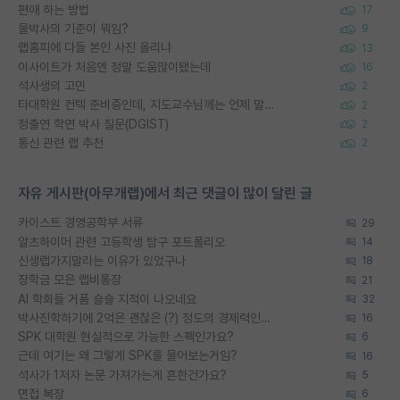
편애 하는 방법
17
물박사의 기준이 뭐임?
9
랩홈피에 다들 본인 사진 올리냐
13
이사이트가 처음엔 정말 도움많이됐는데
16
석사생의 고민
2
타대학원 컨텍 준비중인데, 지도교수님께는 언제 말씀드려야 할까요?
2
정출연 학연 박사 질문(DGIST)
2
통신 관련 랩 추천
2
자유 게시판(아무개랩)에서 최근 댓글이 많이 달린 글
카이스트 경영공학부 서류
29
알츠하이머 관련 고등학생 탐구 포트폴리오
14
신생랩가지말라는 이유가 있었구나
18
장학금 모은 랩비통장
21
AI 학회들 거품 슬슬 지적이 나오네요
32
박사진학하기에 2억은 괜찮은 (?) 정도의 경제력인가요
16
SPK 대학원 현실적으로 가능한 스펙인가요?
6
근데 여기는 왜 그렇게 SPK를 물어보는거임?
16
석사가 1저자 논문 가져가는게 흔한건가요?
5
면접 복장
6