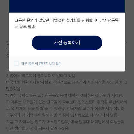
자유 게시판(아무개랩)
그동안 문의가 많았던 레벨업반 설명회를 진행합니다. *사전등록
미국 유학 게시판
시 링크 발송
미국 대학원 합격 후기 게시판
사전 등록하기
김박사넷 평소에 눈여겨보고 있는 사이트이고 해서 오늘 몇자적어보려고 가
대학원생 모집 게시판
입함. 대체로 높임말은 안쓰는것 같아서 따라 가겠슴. 생각보다 가입하는데
요구하는 정보가 너무 많네.
대학원 합격 후기 게시판
하루 동안 이 컨텐츠 보지 않기
그럼 본론으로 들어가서, 나는 현재 미국 소위 팡(faang) 이라고 불리는 대
연구실(PI) 홍보 게시판
기업에서 하드웨어 엔지니어로 일하고 있음.
미국 탑대학원에서 박사했고 개인적으로 교수직과 회사취직을 두고 많이 고
석박사 채용 정보 게시판
민했었음.
임용 정보 게시판
당연히 유학갈때는 교수가 목표였는데 대학원 생활하면서 바뀌기 시작함.
그 이유는 대학원에 있는 친구들이 교수보다 인더스트리 취직을 우선시해서
학부 인턴 게시판
그 쪽 세계에 눈을 일찍 뜰 수 있었음. 한국처럼 교수가 이상해서가 아니라
교수직과 팡 기업에서 일하는 삶의 질이 넘사벽으로 차이가 나서 였음.
취업 게시판
그럼 그 차이나는 정도가 어느정도인지, 미국 탑공대 대학원에서 학생들이
어떤 생각을 가지게 되는지 알려주겠음.
임용 후기 게시판