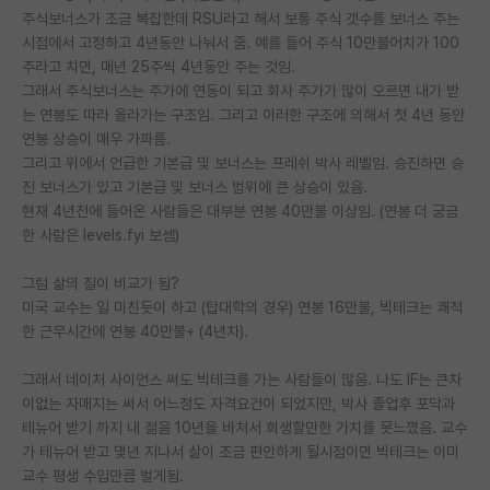
주식보너스가 조금 복잡한데 RSU라고 해서 보통 주식 갯수를 보너스 주는
재팬라운지 🌸
시점에서 고정하고 4년동안 나눠서 줌. 예를 들어 주식 10만불어치가 100
주라고 치면, 매년 25주씩 4년동안 주는 것임.
그래서 주식보너스는 주가에 연동이 되고 회사 주가가 많이 오르면 내가 받
는 연봉도 따라 올라가는 구조임. 그리고 이러한 구조에 의해서 첫 4년 동안
연봉 상승이 매우 가파름.
그리고 위에서 언급한 기본급 및 보너스는 프레쉬 박사 레벨임. 승진하면 승
진 보너스가 있고 기본급 및 보너스 범위에 큰 상승이 있음.
현재 4년전에 들어온 사람들은 대부분 연봉 40만불 이상임. (연봉 더 궁금
한 사람은 levels.fyi 보셈)
그럼 삶의 질이 비교가 됨?
미국 교수는 일 미친듯이 하고 (탑대학의 경우) 연봉 16만불, 빅테크는 쾌적
한 근무시간에 연봉 40만불+ (4년차).
그래서 네이처 사이언스 써도 빅테크를 가는 사람들이 많음. 나도 IF는 큰차
이없는 자매지는 써서 어느정도 자격요건이 되었지만, 박사 졸업후 포닥과
테뉴어 받기 까지 내 젊음 10년을 바쳐서 희생할만한 가치를 못느꼈음. 교수
가 테뉴어 받고 몇년 지나서 삶이 조금 편안하게 될시점이면 빅테크는 이미
교수 평생 수입만큼 벌게됨.