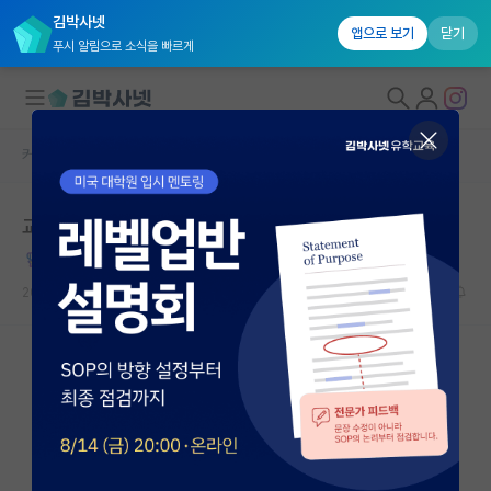
김박사넷
앱으로 보기
닫기
푸시 알림으로 소식을 빠르게
커뮤니티 홈
자유 게시판(아무개랩)
대학원생 모집
교수대신 미국 빅테크에서 일하는 이유
국내대학원 정보
깐깐한 아인슈타인
연구실&오픈랩
2022.07.05
105
104484
커뮤니티
커뮤니티 홈
전체글보기
베스트 게시판
IF 명예의전당