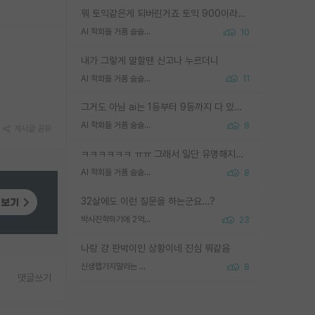
뭐 토익같은게 되버린거죠 토익 900이라고 영어잘하는건 아닙니다만 잘하는사람은 다 900을 넘는 그런
AI 학회들 거품 슬슬 지적이 나오네요
10
내가 그렇게 말할땐 신고나 누르더니
AI 학회들 거품 슬슬 지적이 나오네요
11
그거도 아님 ai는 1등부터 9등까지 다 있음 그거도 없는 사람은 뭐냐 교수가 그냥 못하게 한거 1등급도 교수가 막으면 안됨
AI 학회들 거품 슬슬 지적이 나오네요
8
게시글 공유
ㅋㅋㅋㅋㅋㅋ ㅠㅠ 그래서 일단 유명해지는게 중요한거같습니다
AI 학회들 거품 슬슬 지적이 나오네요
8
32살에도 이런 질문을 하는군요...?
박사진학하기에 2억은 괜찮은 (?) 정도의 경제력인가요
23
나랑 걍 판박이인 상황이네 진심 뭐같음
신생랩가지말라는 이유가 있었구나
8
댓글쓰기