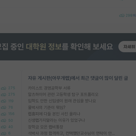
298
자유 게시판(아무개랩)에서 최근 댓글이 많이 달린 글
카이스트 경영공학부 서류
275
알츠하이머 관련 고등학생 탐구 포트폴리오
275
입학도 안한 신입생이 원래 관심을 받나요
119
물박사의 기준이 뭐임?
76
랩홈피에 다들 본인 사진 올리냐
156
신생랩가지말라는 이유가 있었구나
50
장학금 모은 랩비통장
40
석박사 과정 합격하고, 컨택했던교수님이 연락이 안됩니다...
6