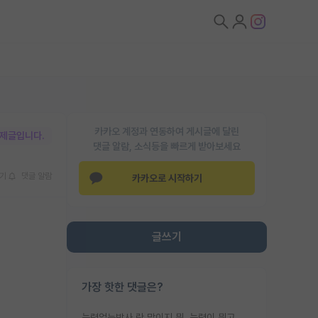
카카오 계정과 연동하여 게시글에 달린
박제글입니다.
댓글 알람, 소식등을 빠르게 받아보세요
기
댓글 알람
카카오로 시작하기
글쓰기
가장 핫한 댓글은?
능력없는박사 란 말이지 뭐. 능력이 뭐고 능력이 있다는게 뭔지는 사람마다 기준이 다르니까 얘기해봐야 서로 자기 기준만 얘기해서 논쟁이 끝이 안나고. 주위에서 능력있고 야심있는 신입생이 교수가 유의미한 피드백을 아예 안주면서 제대로된 과제에 참여해볼 기회도 제공하지 않고 잡일 뺑뺑이만 돌려서 맨날 단순작업만 하면서 밤새다가 눈빛이 점점 죽어가는걸 본 사람은 물박사는 교수탓이라고 하고, 교수는 이것저것 알려도 주고 기회도 주고 사수 동기 붙여주면서 어떻게든 끌고가려고 하는데 본인이 매일 뺀질거리면서 출근 하는둥마는둥 하다가 기껏 와서도 폰이나 쳐다보다가 실험 망치고 저녁약속있어서 먼저 가볼게요~ 하는걸 본 사람은 물박사는 본인탓이라고 함.