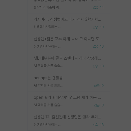
물박사의 기준이 뭐임?
14
가지마라. 신생랩이고 내가 석사 3학기차인데 최고참인데 나도 아무것도 모르는데 교수가 후배들 왜 논문 교육 안시키냐. 논문 왜 안 써오냐 닦달한다
신생랩가지말라는 이유가 있었구나
18
신생랩+젊은 교수 이게 ㄹㅇ 모 아니면 도인듯.
신생랩가지말라는 이유가 있었구나
16
ML 대부분이 골드 스탠다드 하나 상정해놓고 (벤치마크 데이터셋이 여러 개면 여러 개 상정) 그거 얼마나 잘 맞추나 싸움임 가끔 번뜩이는 설계 철학을 보여주는 논문들도 있지만 대부분 그거 성적 얼마나 더 올리느라에 혈안이 되어 있는 측면이 잇음
AI 학회들 거품 슬슬 지적이 나오네요
13
neurips는 괜찮음
AI 학회들 거품 슬슬 지적이 나오네요
9
open ai가 ai대장아님? 그럼 쟤가 하는 말이 다 맞겠네
AI 학회들 거품 슬슬 지적이 나오네요
8
신생랩 1기 출신인데 신생랩은 줠라 무거운 바벨 같은거임. 들면 대박인데 못들면 깔려 죽음. 아무도 알려주지 않는 환경에서 자생해야하지만, 일단 살아남았다면 그 어떤 사람보다 악착같고 생존력 높은 사람으로 거듭날 수 있음
신생랩가지말라는 이유가 있었구나
18