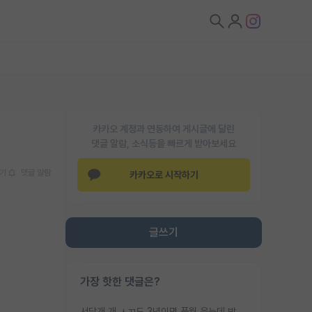
카카오 계정과 연동하여 게시글에 달린
댓글 알람, 소식등을 빠르게 받아보세요
기
댓글 알람
카카오로 시작하기
글쓰기
가장 핫한 댓글은?
서당개 개 ㅅㄲ도 3년이면 풍월 읊는데 박사 5년 이상 대리고 있으면서 물된건 교수 탓 맞는ㄱ게 거기가 서당이 아니란 소리임