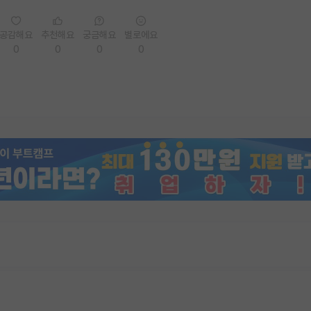
공감해요
추천해요
궁금해요
별로에요
0
0
0
0