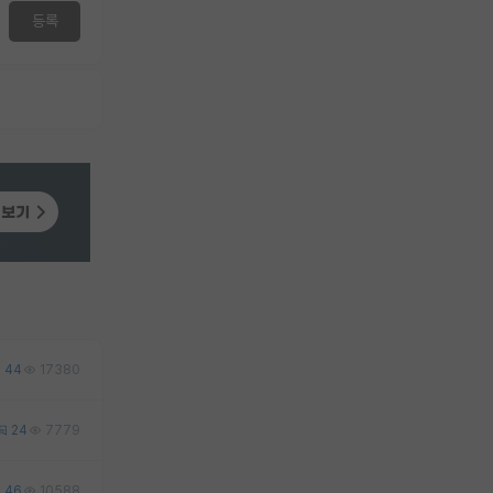
등록
44
17380
24
7779
46
10588