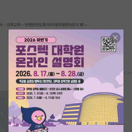
어
유학교육
이벤트
반도체 아카데미
재팬라운지 🌸
스크랩
신고하