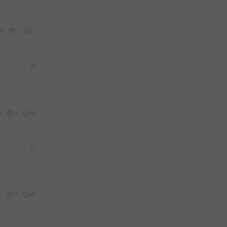
7
1
1
6
1
4
3
0
6