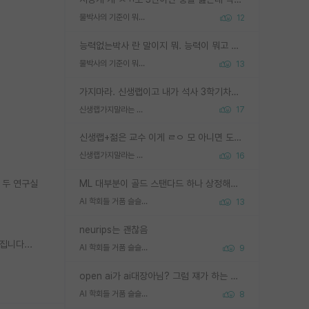
물박사의 기준이 뭐임?
12
능력없는박사 란 말이지 뭐. 능력이 뭐고 능력이 있다는게 뭔지는 사람마다 기준이 다르니까 얘기해봐야 서로 자기 기준만 얘기해서 논쟁이 끝이 안나고. 주위에서 능력있고 야심있는 신입생이 교수가 유의미한 피드백을 아예 안주면서 제대로된 과제에 참여해볼 기회도 제공하지 않고 잡일 뺑뺑이만 돌려서 맨날 단순작업만 하면서 밤새다가 눈빛이 점점 죽어가는걸 본 사람은 물박사는 교수탓이라고 하고, 교수는 이것저것 알려도 주고 기회도 주고 사수 동기 붙여주면서 어떻게든 끌고가려고 하는데 본인이 매일 뺀질거리면서 출근 하는둥마는둥 하다가 기껏 와서도 폰이나 쳐다보다가 실험 망치고 저녁약속있어서 먼저 가볼게요~ 하는걸 본 사람은 물박사는 본인탓이라고 함.
물박사의 기준이 뭐임?
13
가지마라. 신생랩이고 내가 석사 3학기차인데 최고참인데 나도 아무것도 모르는데 교수가 후배들 왜 논문 교육 안시키냐. 논문 왜 안 써오냐 닦달한다
신생랩가지말라는 이유가 있었구나
17
신생랩+젊은 교수 이게 ㄹㅇ 모 아니면 도인듯.
신생랩가지말라는 이유가 있었구나
16
 두 연구실
ML 대부분이 골드 스탠다드 하나 상정해놓고 (벤치마크 데이터셋이 여러 개면 여러 개 상정) 그거 얼마나 잘 맞추나 싸움임 가끔 번뜩이는 설계 철학을 보여주는 논문들도 있지만 대부분 그거 성적 얼마나 더 올리느라에 혈안이 되어 있는 측면이 잇음
AI 학회들 거품 슬슬 지적이 나오네요
13
neurips는 괜찮음
니다...
AI 학회들 거품 슬슬 지적이 나오네요
9
open ai가 ai대장아님? 그럼 쟤가 하는 말이 다 맞겠네
AI 학회들 거품 슬슬 지적이 나오네요
8