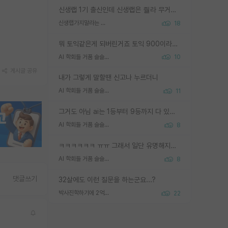
신생랩 1기 출신인데 신생랩은 줠라 무거운 바벨 같은거임. 들면 대박인데 못들면 깔려 죽음. 아무도 알려주지 않는 환경에서 자생해야하지만, 일단 살아남았다면 그 어떤 사람보다 악착같고 생존력 높은 사람으로 거듭날 수 있음
신생랩가지말라는 이유가 있었구나
18
뭐 토익같은게 되버린거죠 토익 900이라고 영어잘하는건 아닙니다만 잘하는사람은 다 900을 넘는 그런
AI 학회들 거품 슬슬 지적이 나오네요
10
게시글 공유
내가 그렇게 말할땐 신고나 누르더니
AI 학회들 거품 슬슬 지적이 나오네요
11
그거도 아님 ai는 1등부터 9등까지 다 있음 그거도 없는 사람은 뭐냐 교수가 그냥 못하게 한거 1등급도 교수가 막으면 안됨
AI 학회들 거품 슬슬 지적이 나오네요
8
ㅋㅋㅋㅋㅋㅋ ㅠㅠ 그래서 일단 유명해지는게 중요한거같습니다
AI 학회들 거품 슬슬 지적이 나오네요
8
댓글쓰기
32살에도 이런 질문을 하는군요...?
박사진학하기에 2억은 괜찮은 (?) 정도의 경제력인가요
22