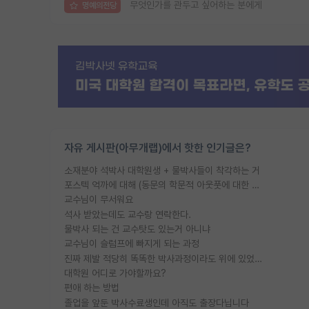
무엇인가를 관두고 싶어하는 분에게
명예의전당
자유 게시판(아무개랩)에서 핫한 인기글은?
소재분야 석박사 대학원생 + 물박사들이 착각하는 거
포스텍 억까에 대해 (동문의 학문적 아웃풋에 대한 반박)
교수님이 무서워요
석사 받았는데도 교수랑 연락한다.
물박사 되는 건 교수탓도 있는거 아니냐
교수님이 슬럼프에 빠지게 되는 과정
진짜 제발 적당히 똑똑한 박사과정이라도 위에 있었으면..
대학원 어디로 가야할까요?
편애 하는 방법
졸업을 앞둔 박사수료생인데 아직도 출장다닙니다