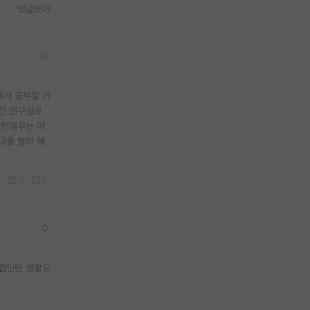
댓글쓰기
에서 공부할 기
 간 연구실로
그런경우는 아
대를 빨리 해
0
0
0
 랩인턴 생활도