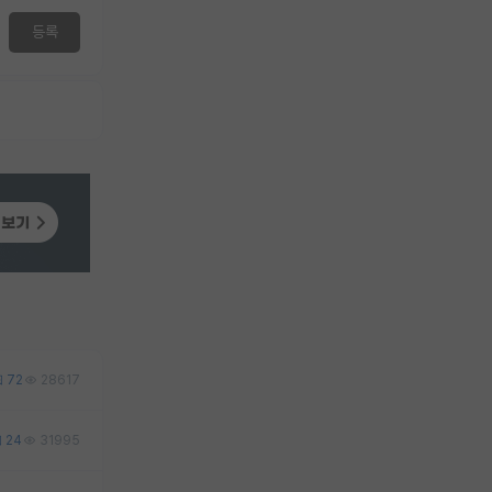
등록
72
28617
24
31995