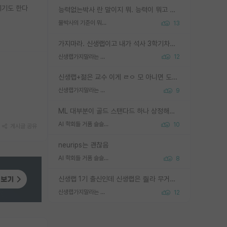
지기도 한다
능력없는박사 란 말이지 뭐. 능력이 뭐고 능력이 있다는게 뭔지는 사람마다 기준이 다르니까 얘기해봐야 서로 자기 기준만 얘기해서 논쟁이 끝이 안나고. 주위에서 능력있고 야심있는 신입생이 교수가 유의미한 피드백을 아예 안주면서 제대로된 과제에 참여해볼 기회도 제공하지 않고 잡일 뺑뺑이만 돌려서 맨날 단순작업만 하면서 밤새다가 눈빛이 점점 죽어가는걸 본 사람은 물박사는 교수탓이라고 하고, 교수는 이것저것 알려도 주고 기회도 주고 사수 동기 붙여주면서 어떻게든 끌고가려고 하는데 본인이 매일 뺀질거리면서 출근 하는둥마는둥 하다가 기껏 와서도 폰이나 쳐다보다가 실험 망치고 저녁약속있어서 먼저 가볼게요~ 하는걸 본 사람은 물박사는 본인탓이라고 함.
물박사의 기준이 뭐임?
13
가지마라. 신생랩이고 내가 석사 3학기차인데 최고참인데 나도 아무것도 모르는데 교수가 후배들 왜 논문 교육 안시키냐. 논문 왜 안 써오냐 닦달한다
신생랩가지말라는 이유가 있었구나
12
신생랩+젊은 교수 이게 ㄹㅇ 모 아니면 도인듯.
신생랩가지말라는 이유가 있었구나
9
ML 대부분이 골드 스탠다드 하나 상정해놓고 (벤치마크 데이터셋이 여러 개면 여러 개 상정) 그거 얼마나 잘 맞추나 싸움임 가끔 번뜩이는 설계 철학을 보여주는 논문들도 있지만 대부분 그거 성적 얼마나 더 올리느라에 혈안이 되어 있는 측면이 잇음
AI 학회들 거품 슬슬 지적이 나오네요
10
게시글 공유
neurips는 괜찮음
AI 학회들 거품 슬슬 지적이 나오네요
8
신생랩 1기 출신인데 신생랩은 줠라 무거운 바벨 같은거임. 들면 대박인데 못들면 깔려 죽음. 아무도 알려주지 않는 환경에서 자생해야하지만, 일단 살아남았다면 그 어떤 사람보다 악착같고 생존력 높은 사람으로 거듭날 수 있음
신생랩가지말라는 이유가 있었구나
12