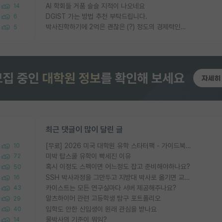
AI 학회들 거품 슬슬 지적이 나오네요
14
DGIST 가는 방법 추천 부탁드립니다.
6
박사진학하기에 2억은 괜찮은 (?) 정도의 경제력인가요
5
최근 댓글이 많이 달린 글
[무료] 2026 미국 대학원 유학 스타터팩 - 가이드북 & 합격자 컨택메일 템플릿
10
미박 탑스쿨 유학이 빡세진 이유
72
혹시 이정도 스펙이면 어느정도 잡고 준비해야하나요?
50
SSH 박사과정을 그만두고 지방대 박사로 옮기면 교수의 꿈은 끝일까요?
16
카이스트는 모든 연구실마다 서버 제공해주나요?
43
알츠하이머 관련 고등학생 탐구 포트폴리오
29
입학도 안한 신입생이 원래 관심을 받나요
40
물박사의 기준이 뭐임?
14