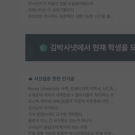
이사이트가 처음엔 정말 도움많이됐는데
커뮤니티는 다 쓰레기통이지
정보보안 연구하는 입장에선 식별가능한 사진을 올리는건 비추이긴함
🔥 시선집중 핫한 인기글
Korea University 수학, 컴퓨터과학 이학사, UC Berkeley 산업공학 대학원 공학박사가 되는 것은 쉽지 않겠죠?
소재분야 석박사 대학원생 + 물박사들이 착각하는 거
포스텍 억까에 대해 (동문의 학문적 아웃풋에 대한 반박)
교수님이 무서워요
석사 받았는데도 교수랑 연락한다.
물박사 되는 건 교수탓도 있는거 아니냐
교수님이 슬럼프에 빠지게 되는 과정
진짜 제발 적당히 똑똑한 박사과정이라도 위에 있었으면..