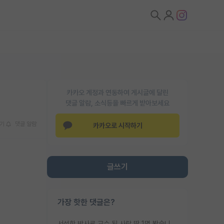
카카오 계정과 연동하여 게시글에 달린
댓글 알람, 소식등을 빠르게 받아보세요
기
댓글 알람
카카오로 시작하기
글쓰기
가장 핫한 댓글은?
서성한 박사로 교수 된 사람 딱 1명 봤습니다. 근데 지방대 박사로 교수된 거는 기적이 일어나야되요. 서성한 학부부터여도 빡센게 교수임용일텐데 지방대박사로 무슨 교수가 되나요...... 중소기업/중견기업 팀장급/연구소장급이나 될거 같네요.