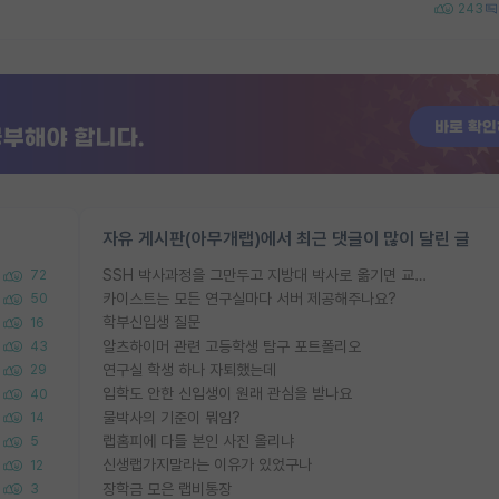
243
자유 게시판(아무개랩)에서 최근 댓글이 많이 달린 글
SSH 박사과정을 그만두고 지방대 박사로 옮기면 교수의 꿈은 끝일까요?
72
카이스트는 모든 연구실마다 서버 제공해주나요?
50
학부신입생 질문
16
알츠하이머 관련 고등학생 탐구 포트폴리오
43
연구실 학생 하나 자퇴했는데
29
입학도 안한 신입생이 원래 관심을 받나요
40
물박사의 기준이 뭐임?
14
랩홈피에 다들 본인 사진 올리냐
5
신생랩가지말라는 이유가 있었구나
12
장학금 모은 랩비통장
3