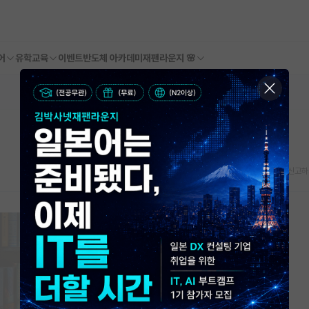
어
유학교육
이벤트
반도체 아카데미
재팬라운지 🌸
스크랩
신고하