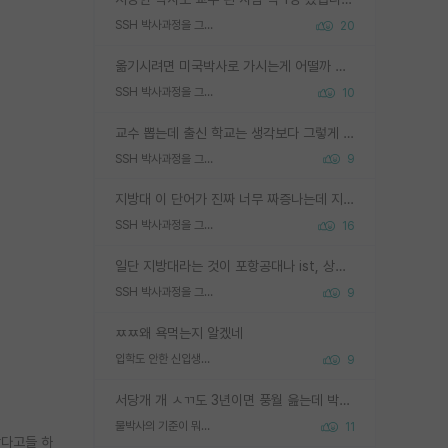
SSH 박사과정을 그만두고 지방대 박사로 옮기면 교수의 꿈은 끝일까요?
20
옮기시려면 미국박사로 가시는게 어떨까 싶네요. 교수가 꿈이면 미국박사 하고 미국교수 까지 같이 노리시는게 기회가 많지 않을까요?
SSH 박사과정을 그만두고 지방대 박사로 옮기면 교수의 꿈은 끝일까요?
10
교수 뽑는데 출신 학교는 생각보다 그렇게 안 봄. 앞으로는 더 안 보게 될거임. 박사는 어디서 진행해도 됨. 단, 제대로 쌓고 좋은 실적 만들 수 있다면. 그런데 지방대는 그럴 가능성이 지극히 낮음. 나만 열심히 잘 하면 된다? 인간은 주변 환경에 지배되는 나약한 존재임. 주변의 지방대 대학원생과 섞이고 지방 특유의 여유로움 또는 나쁘게 얘기해서 나태함에 젖어 살다보면 교수의 꿈 자체를 잊어버리게 될 가능성도 있음. 주변 환경이 70~80%임.
SSH 박사과정을 그만두고 지방대 박사로 옮기면 교수의 꿈은 끝일까요?
9
지방대 이 단어가 진짜 너무 짜증나는데 지방대면 다 그냥 쓰레기인가요? 무슨 말 같지도 않은 댓글들이 있는건지??? 지방에도 충분히 좋은 대학 많고 충분히 잘하는 교수님들 많습니다 포항공대 4개 IST 대표 지거국들 여기 모두 다 지방에 있고 여기 출신들 중에 교수하는 분들 적지 않습니다 지거국 출신이 무슨 교수를 하냐?라고 생각할 사람들 많은데 상위 대표 지거국에 아웃라이어들 많습니다 결국 개인의 연구역량과 실적이 중요합니다 이 역량을 펼치는데 있어서 지도교수와의 합도 중요합니다. 그리고 경력이 필요하면 해외포닥까지 다녀오세요
SSH 박사과정을 그만두고 지방대 박사로 옮기면 교수의 꿈은 끝일까요?
16
일단 지방대라는 것이 포항공대나 ist, 상위 지거국은 아니라고 생각하겠습니다. 그런곳은 서성한에 비해 소위 대학 네임밸류가 크게 뒤떨어지지는 않으니까요. 대학 이름이 중요하냐? 당연합니다. 대학 이름이 좋아서 좋은 아웃풋이 나오는 것이냐, 좋은 대학은 좋은 사람과 좋은 기회가 몰려있으니 아웃풋도 자연스럽게 좋아지는 것이냐? 대답하기 어려운 문제입니다. 아직 한국 사회에서 학벌을 보는 것도, 특히 이공계를 중심으로 학벌보다는 실적 위주라는 분위기가 형성되는 것도 사실입니다. 지방대 출신으로 전임교수가 될수 있느냐? 가능 불가능을 따지면 당연히 가능입니다. 지방대 박사 출신으로 전임교원이 된 경우가 실제로 있으니까요. 현실적인 가능성이 있느냐? 지금 이정도 대학의 교수가 되고싶다고 생각되는 대학 들어가서 컴공과 교수 목록 켜고 박사 어디서 받았는지 쭉 한번 보세요. 냉정하게 지방대 출신인 분들이 많지는 않으실겁니다.
SSH 박사과정을 그만두고 지방대 박사로 옮기면 교수의 꿈은 끝일까요?
9
ㅉㅉ왜 욕먹는지 알겠네
입학도 안한 신입생이 원래 관심을 받나요
9
서당개 개 ㅅㄲ도 3년이면 풍월 읊는데 박사 5년 이상 대리고 있으면서 물된건 교수 탓 맞는ㄱ게 거기가 서당이 아니란 소리임
물박사의 기준이 뭐임?
11
같다고들 하