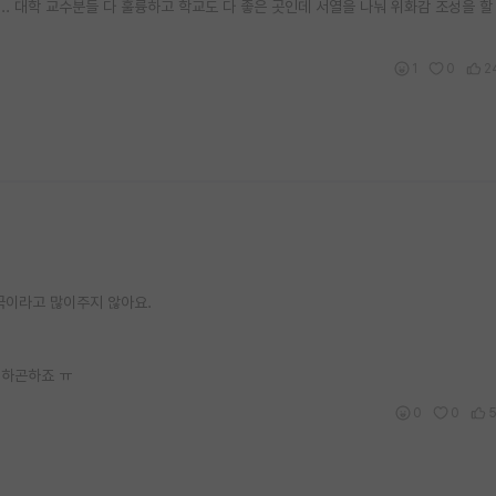
.. 대학 교수분들 다 훌륭하고 학교도 다 좋은 곳인데 서열을 나눠 위화감 조성을 할
1
0
2
국이라고 많이주지 않아요.
 하곤하죠 ㅠ
0
0