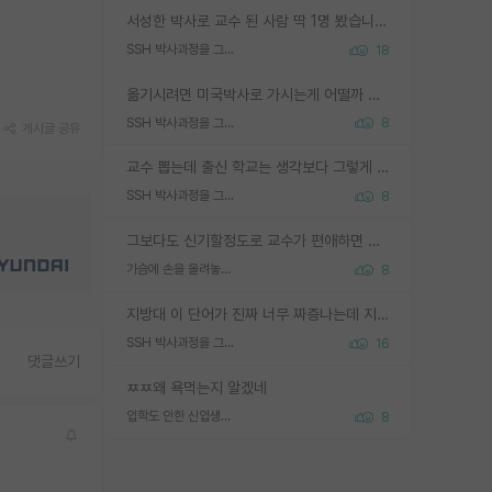
서성한 박사로 교수 된 사람 딱 1명 봤습니다. 근데 지방대 박사로 교수된 거는 기적이 일어나야되요. 서성한 학부부터여도 빡센게 교수임용일텐데 지방대박사로 무슨 교수가 되나요...... 중소기업/중견기업 팀장급/연구소장급이나 될거 같네요.
SSH 박사과정을 그만두고 지방대 박사로 옮기면 교수의 꿈은 끝일까요?
18
옮기시려면 미국박사로 가시는게 어떨까 싶네요. 교수가 꿈이면 미국박사 하고 미국교수 까지 같이 노리시는게 기회가 많지 않을까요?
SSH 박사과정을 그만두고 지방대 박사로 옮기면 교수의 꿈은 끝일까요?
8
게시글 공유
교수 뽑는데 출신 학교는 생각보다 그렇게 안 봄. 앞으로는 더 안 보게 될거임. 박사는 어디서 진행해도 됨. 단, 제대로 쌓고 좋은 실적 만들 수 있다면. 그런데 지방대는 그럴 가능성이 지극히 낮음. 나만 열심히 잘 하면 된다? 인간은 주변 환경에 지배되는 나약한 존재임. 주변의 지방대 대학원생과 섞이고 지방 특유의 여유로움 또는 나쁘게 얘기해서 나태함에 젖어 살다보면 교수의 꿈 자체를 잊어버리게 될 가능성도 있음. 주변 환경이 70~80%임.
SSH 박사과정을 그만두고 지방대 박사로 옮기면 교수의 꿈은 끝일까요?
8
그보다도 신기할정도로 교수가 편애하면 그사람만 논문이 되더라구요 내용이 다른 사람보다 허접해도요
가슴에 손을 올려놓고 싫어하는 사람 불공정하게 리뷰
8
지방대 이 단어가 진짜 너무 짜증나는데 지방대면 다 그냥 쓰레기인가요? 무슨 말 같지도 않은 댓글들이 있는건지??? 지방에도 충분히 좋은 대학 많고 충분히 잘하는 교수님들 많습니다 포항공대 4개 IST 대표 지거국들 여기 모두 다 지방에 있고 여기 출신들 중에 교수하는 분들 적지 않습니다 지거국 출신이 무슨 교수를 하냐?라고 생각할 사람들 많은데 상위 대표 지거국에 아웃라이어들 많습니다 결국 개인의 연구역량과 실적이 중요합니다 이 역량을 펼치는데 있어서 지도교수와의 합도 중요합니다. 그리고 경력이 필요하면 해외포닥까지 다녀오세요
SSH 박사과정을 그만두고 지방대 박사로 옮기면 교수의 꿈은 끝일까요?
16
댓글쓰기
ㅉㅉ왜 욕먹는지 알겠네
입학도 안한 신입생이 원래 관심을 받나요
8