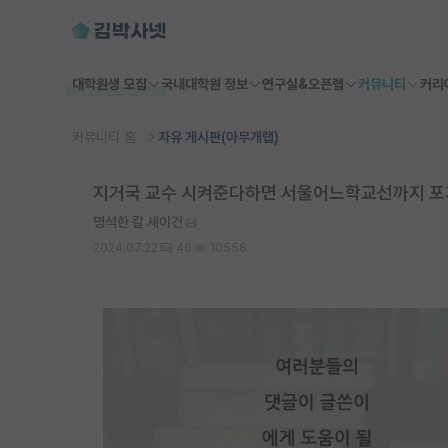
대학원생 모집
국내대학원 정보
연구실&오픈랩
커뮤니티
커리
커뮤니티 홈
자유 게시판(아무개랩)
지거국 교수 시켜준다하면 서울어느학교선까지 포
명석한 칼 세이건
2024.07.22
46
10558