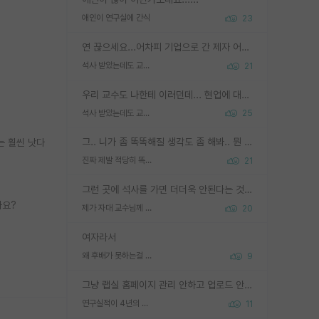
애인이 연구실에 간식
23
연 끊으세요...어차피 기업으로 간 제자 어떻게 못합니다. 기업에서는 교수들 사기꾼으로 보는 시선도 강하고, 앞에서나 교수님하고 떠받들어주지 많이 무시합니다. 영향력도 0에 수렴합니다. 그리고 생각해보십시오. 석사로 기업간 제자가 무슨 힘이 있다고 과제를 달라고 합니까? 말만 교수지 무능력자라고 생각합니다. 세금이 아깝습니다.
석사 받았는데도 교수랑 연락한다.
21
우리 교수도 나한테 이러던데... 현업에 대해 이해가 전혀 없고, 자기 말이면 다 되는 줄 알고. 학위동안 지도는 커녕 잡일만 시켜놓고 이제와서 주기적으로 연락 없으면 싸가지 없는 제자가 되버림.
석사 받았는데도 교수랑 연락한다.
25
그.. 니가 좀 똑똑해질 생각도 좀 해봐.. 뭔 연구를 선배랑 계속 같이할 생각을하냐 박사과정이
는 훨씬 낫다
진짜 제발 적당히 똑똑한 박사과정이라도 위에 있었으면..
21
그런 곳에 석사를 가면 더더욱 안된다는 것을 깨달으시면 된겁니다!
가요?
제가 자대 교수님께 무례하게 행동한 걸까요?
20
여자라서
왜 후배가 못하는걸 교수님은 내 책임으로 돌리는걸까요?
9
그냥 랩실 홈페이지 관리 안하고 업로드 안한거 아님?
연구실적이 4년의 공백이 있는거 어떻게 생각하냐
11