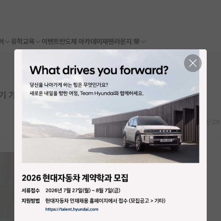
어
유학교육
이벤트
반도체 아카데미
재팬라운지 🌸
기 가능?
스크랩
신고하