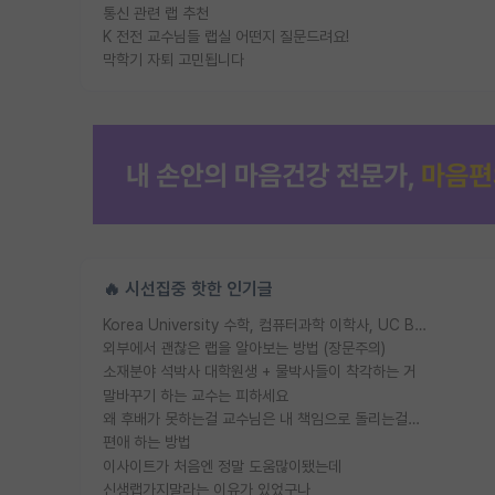
통신 관련 랩 추천
K 전전 교수님들 랩실 어떤지 질문드려요!
막학기 자퇴 고민됩니다
🔥 시선집중 핫한 인기글
Korea University 수학, 컴퓨터과학 이학사, UC Berkeley 산업공학 대학원 공학박사가 되는 것은 쉽지 않겠죠?
외부에서 괜찮은 랩을 알아보는 방법 (장문주의)
소재분야 석박사 대학원생 + 물박사들이 착각하는 거
말바꾸기 하는 교수는 피하세요
왜 후배가 못하는걸 교수님은 내 책임으로 돌리는걸까요?
편애 하는 방법
이사이트가 처음엔 정말 도움많이됐는데
신생랩가지말라는 이유가 있었구나