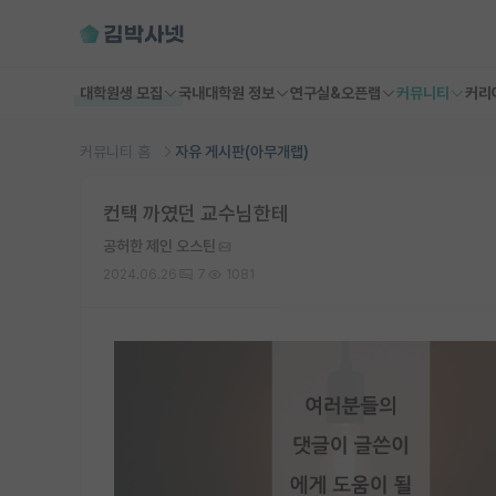
대학원생 모집
국내대학원 정보
연구실&오픈랩
커뮤니티
커리
커뮤니티 홈
자유 게시판(아무개랩)
컨택 까였던 교수님한테
공허한 제인 오스틴
2024.06.26
7
1081