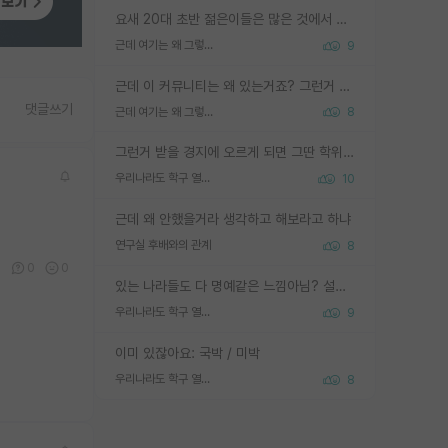
요새 20대 초반 젊은이들은 많은 것에서 가성비를 따지더라고요. 내가 이 정도 인풋을 넣었을 때 그만큼 아웃풋이 나올 것인가? 사실 아웃풋이 인풋 대비 리니어하게 나오지 않는 영역을 시도하기 싫어한다는 느낌입니다.
근데 여기는 왜 그렇게 SPK를 물어보는거임?
9
근데 이 커뮤니티는 왜 있는거죠? 그런거 쉽게 물어볼수있어서 있는거 아닌가요? 그렇게 보기 싫으면 커뮤니티도 하지마시지 그러면
댓글쓰기
근데 여기는 왜 그렇게 SPK를 물어보는거임?
8
그런거 받을 경지에 오르게 되면 그딴 학위명이 필요없음
우리나라도 학구 열풍보면 Higher Doctorate 학위가 필요하다고 봅니다.
10
근데 왜 안했을거라 생각하고 해보라고 하냐
연구실 후배와의 관계
8
0
0
0
있는 나라들도 다 명예같은 느낌아님? 설마 박사끼리 등급나눠서 학위수여하자 같은 헛소리는 아니지? ㅋㅋ
우리나라도 학구 열풍보면 Higher Doctorate 학위가 필요하다고 봅니다.
9
이미 있잖아요: 국박 / 미박
우리나라도 학구 열풍보면 Higher Doctorate 학위가 필요하다고 봅니다.
8