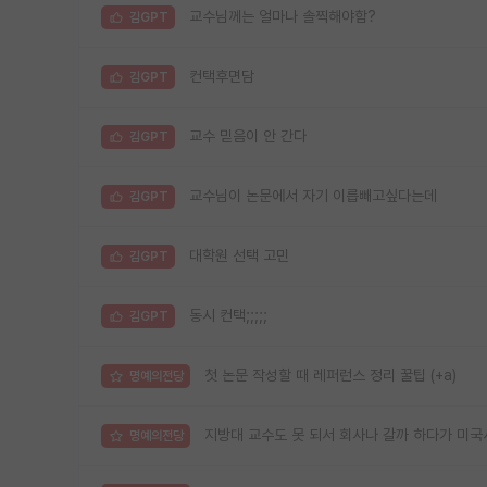
교수님께는 얼마나 솔찍해야함?
김GPT
컨택후면담
김GPT
교수 믿음이 안 간다
김GPT
교수님이 논문에서 자기 이릅빼고싶다는데
김GPT
대학원 선택 고민
김GPT
동시 컨택;;;;;
김GPT
첫 논문 작성할 때 레퍼런스 정리 꿀팁 (+a)
명예의전당
지방대 교수도 못 되서 회사나 갈까 하다가 미국
명예의전당