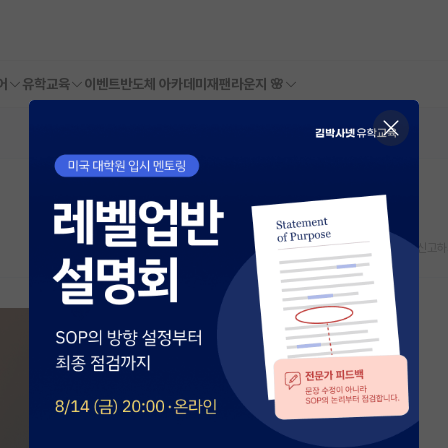
어
유학교육
이벤트
반도체 아카데미
재팬라운지 🌸
스크랩
신고하