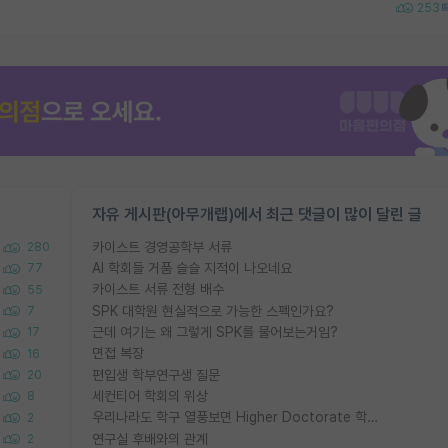
253
자유 게시판(아무개랩)에서 최근 댓글이 많이 달린 글
카이스트 경영공학부 서류
280
AI 학회들 거품 슬슬 지적이 나오네요
77
카이스트 서류 전형 배수
55
SPK 대학원 현실적으로 가능한 스펙인가요?
7
근데 여기는 왜 그렇게 SPK를 물어보는거임?
17
면접 복장
16
편입생 학부연구생 질문
20
세컨티어 학회의 위상
8
우리나라도 학구 열풍보면 Higher Doctorate 학위가 필요하다고 봅니다.
2
연구실 후배와의 관계
2