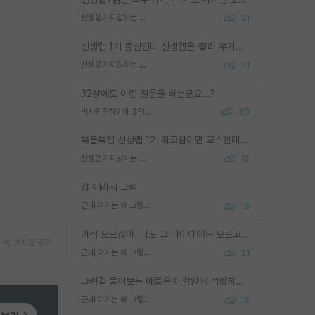
신생랩가지말라는 이유가 있었구나
21
신생랩 1기 출신인데 신생랩은 줠라 무거운 바벨 같은거임. 들면 대박인데 못들면 깔려 죽음. 아무도 알려주지 않는 환경에서 자생해야하지만, 일단 살아남았다면 그 어떤 사람보다 악착같고 생존력 높은 사람으로 거듭날 수 있음
신생랩가지말라는 이유가 있었구나
21
32살에도 이런 질문을 하는군요...?
박사진학하기에 2억은 괜찮은 (?) 정도의 경제력인가요
30
복불복임 신생랩 1기 최고참이면 교수한테 직접 지도받는 시간이 매우 많음 제대로 된 교수라면 말이지 그게 아니라면 그냥 넌 해방 불가능한 노예 1호에 감점쓰레기통이 되는거고
신생랩가지말라는 이유가 있었구나
12
걍 애라서 그럼
근데 여기는 왜 그렇게 SPK를 물어보는거임?
16
아직 모르잖아. 나도 그 나이때에는 모르고 평가 받고 안심하고 싶었어.
게시글 공유
근데 여기는 왜 그렇게 SPK를 물어보는거임?
21
그런걸 물어보는 애들은 대학원에 적합하지 않다
근데 여기는 왜 그렇게 SPK를 물어보는거임?
18