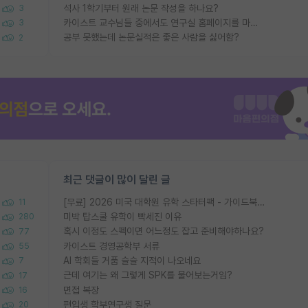
석사 1학기부터 원래 논문 작성을 하나요?
3
카이스트 교수님들 중에서도 연구실 홈페이지를 마련 안 하신 분들이 계시던데
3
공부 못했는데 논문실적은 좋은 사람을 싫어함?
2
최근 댓글이 많이 달린 글
[무료] 2026 미국 대학원 유학 스타터팩 - 가이드북 & 합격자 컨택메일 템플릿
11
미박 탑스쿨 유학이 빡세진 이유
280
혹시 이정도 스펙이면 어느정도 잡고 준비해야하나요?
77
카이스트 경영공학부 서류
55
AI 학회들 거품 슬슬 지적이 나오네요
7
근데 여기는 왜 그렇게 SPK를 물어보는거임?
17
면접 복장
16
편입생 학부연구생 질문
20