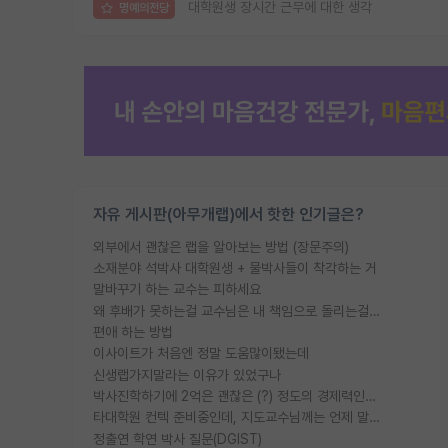
대학원생 장시간 근무에 대한 생각
명예의전당
자유 게시판(아무개랩)에서 핫한 인기글은?
외부에서 괜찮은 랩을 알아보는 방법 (장문주의)
소재분야 석박사 대학원생 + 물박사들이 착각하는 거
말바꾸기 하는 교수는 피하세요
왜 후배가 못하는걸 교수님은 내 책임으로 돌리는걸까요?
편애 하는 방법
이사이트가 처음엔 정말 도움많이됐는데
신생랩가지말라는 이유가 있었구나
박사진학하기에 2억은 괜찮은 (?) 정도의 경제력인가요
타대학원 컨텍 준비중인데, 지도교수님께는 언제 말씀드려야 할까요?
정출연 학연 박사 질문(DGIST)