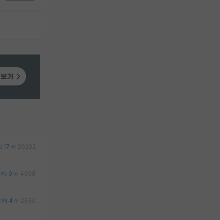
17
29202
0
9
4598
3
4
2650