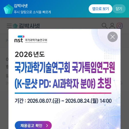
김박사넷
앱으로 보기
닫기
푸시 알림으로 소식을 빠르게
커뮤니티 홈
자유 게시판(아무개랩)
대학원생 모집
이 스펙으로 건동홍 컴퓨터공학 -> 서울대 컴퓨터공학 대
국내대학원 정보
학원 석박과정 가능할지 궁금합니다.
연구실&오픈랩
젊은 피타고라스
커뮤니티
2024.04.28
34
15124
커뮤니티 홈
전체글보기
베스트 게시판
IF 명예의전당