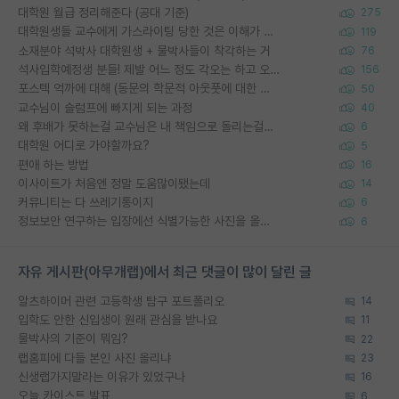
대학원 월급 정리해준다 (공대 기준)
275
대학원생들 교수에게 가스라이팅 당한 것은 이해가 갑니다. 안타깝네요.
119
소재분야 석박사 대학원생 + 물박사들이 착각하는 거
76
석사입학예정생 분들! 제발 어느 정도 각오는 하고 오세요.
156
포스텍 억까에 대해 (동문의 학문적 아웃풋에 대한 반박)
50
교수님이 슬럼프에 빠지게 되는 과정
40
왜 후배가 못하는걸 교수님은 내 책임으로 돌리는걸까요?
6
대학원 어디로 가야할까요?
5
편애 하는 방법
16
이사이트가 처음엔 정말 도움많이됐는데
14
커뮤니티는 다 쓰레기통이지
6
정보보안 연구하는 입장에선 식별가능한 사진을 올리는건 비추이긴함
6
자유 게시판(아무개랩)에서 최근 댓글이 많이 달린 글
알츠하이머 관련 고등학생 탐구 포트폴리오
14
입학도 안한 신입생이 원래 관심을 받나요
11
물박사의 기준이 뭐임?
22
랩홈피에 다들 본인 사진 올리냐
23
신생랩가지말라는 이유가 있었구나
16
오늘 카이스트 발표
6