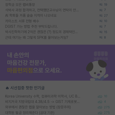
장학금 모은 랩비통장
19
석박사 과정 합격하고, 컨택했던교수님이 연락이 안됩니다...
7
AI 학회들 거품 슬슬 지적이 나오네요
27
카이스트 서류 전형 배수
10
DGIST 가는 방법 추천 부탁드립니다.
7
박사진학하기에 2억은 괜찮은 (?) 정도의 경제력인가요
15
근데 여기는 왜 그렇게 SPK를 물어보는거임?
8
🔥 시선집중 핫한 인기글
Korea University 수학, 컴퓨터과학 이학사, UC Berkeley 산업공학 대학원 공학박사가 되는 것은 쉽지 않겠죠?
10
비지거국 지방국립대 4.38/4.5 -> GIST 기계로봇공학과 석사
4
외부에서 괜찮은 랩을 알아보는 방법 (장문주의)
275
대학원 월급 정리해준다 (공대 기준)
275