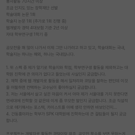
봉사활동 70시간 이상
조금 인지도 있는 장학재단 선발
PI 전용 게시판
학술대회 논문 1회
학술지 논문 1회 (추가로 1회 진행 중)
인문사회 계열 게시판
웹개발자 경력 4대보험 기준 2년 이상
특수/전문대학원 게시판
자대 학부연구생 1학기 중
반도체/AI 게시판
공모전을 꽤 많이 나가서 이제 그만 나가려고 하고 있고, 학술대회는 국내,
학술지는 하나는 해외, 하나는 국내입니다.
장학금/장학생 게시판
1. 위 스펙 중 제가 알기로 학술지와 학점, 학부연구생 활동을 제외하고는 대
학술 정보 게시판
학원 진학에 큰 의미가 없다고 들었는데 사실인지 궁금합니다.
2. 재학 중에 웹 개발자로 활동을 해서 일처리와 코딩을 잘하는 편인데 이것
홍보 게시판
을 어필하면 컨택하는 교수님이 좋아하실지 궁금합니다.
커리어
3. 저는 서울에서 살고 싶은 마음이 커서 아마 제가 서울대를 가지 못한다면
연세대에 진학할 것 같은데 이게 좀 무모한 말인지 궁금합니다. 조금 직설적
유학교육
으로 얘기해서는 포스텍, 카이스트를 아예 생각 안하면 바보인건지...
4. 건동홍이라는 학부가 SPK 대학원에 진학하는데 큰 걸림돌이 될지 궁금
이벤트
합니다.
반도체 아카데미
프로젝트는 개발자로 활동한 경력이랑 외주, 공모전 횟수를 보면 못하는게