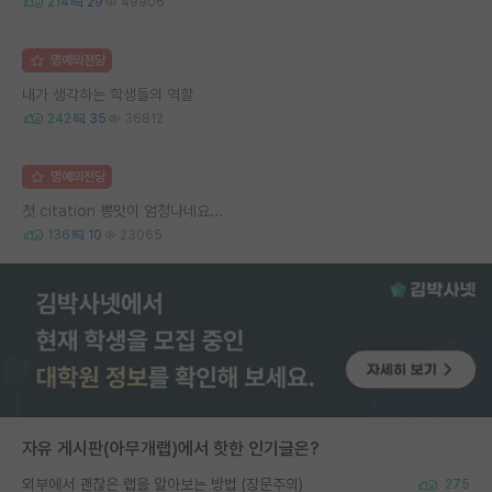
214
29
49906
명예의전당
내가 생각하는 학생들의 역할
242
35
36812
명예의전당
첫 citation 뽕맛이 엄청나네요...
136
10
23065
자유 게시판(아무개랩)에서 핫한 인기글은?
외부에서 괜찮은 랩을 알아보는 방법 (장문주의)
275