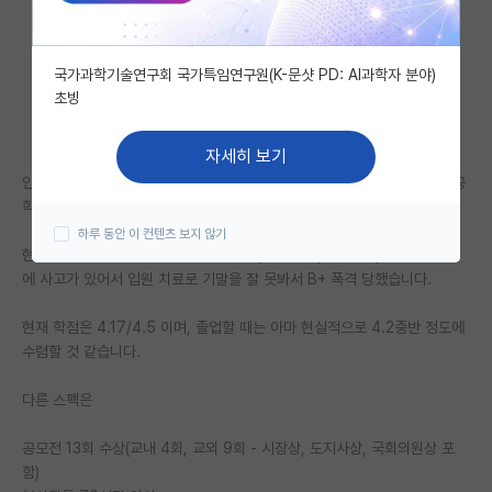
자유 게시판(아무개랩)
국가과학기술연구회 국가특임연구원(K-문샷 PD: AI과학자 분야)
미국 유학 게시판
초빙
미국 대학원 합격 후기 게시판
자세히 보기
대학원생 모집 게시판
안녕하세요, 저는 건동홍 컴퓨터공학 전공이고 서울대학교 대학원 컴퓨터공
학 석박과정 진학을 희망하고 있습니다.
대학원 합격 후기 게시판
하루 동안 이 컨텐츠 보지 않기
현재 3학년 1학기 재학중이고 원래 과탑(4.4~4.5)이었는데, 2학년 2학기
연구실(PI) 홍보 게시판
에 사고가 있어서 입원 치료로 기말을 잘 못봐서 B+ 폭격 당했습니다.
석박사 채용 정보 게시판
현재 학점은 4.17/4.5 이며, 졸업할 때는 아마 현실적으로 4.2중반 정도에
임용 정보 게시판
수렴할 것 같습니다.
학부 인턴 게시판
다른 스펙은
취업 게시판
공모전 13회 수상(교내 4회, 교외 9회 - 시장상, 도지사상, 국회의원상 포
함)
임용 후기 게시판