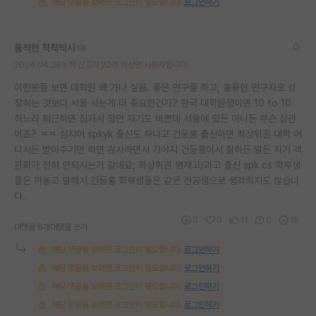
해당 댓글을 보려면 로그인이 필요합니다.
로그인하기
울적한 척척박사
2024.04.28
누적 신고가 20개 이상인 사용자입니다.
이런분들 보면 대학원 왜 가나 싶음. 좋은 연구를 하고, 훌륭한 연구자로 성
장하는 것보다 서울 사는게 더 중요한건가? 한국 대학원생이면 10 to 10
하느라 퇴근하면 집가서 잠만 자기도 바쁜데 서울에 있든 아니든 무슨 상관
이죠? ㅋㅋ 심지어 spkyk 출신도 하니고 건동홍 출신이면 최상위권 대학 어
디서든 받아주기만 하면 감사하면서 가야지 건동홍이서 잘하든 말든 자기 객
관화가 전혀 안되시는거 같네요; 최상위권 영재고/과고 출신 spk cs 학부생
들은 까놓고 말해서 건동홍 학부생들은 같은 전공생으로 생각하지도 않습니
다.
0
0
11
0
16
대댓글 6개
대댓글 쓰기
해당 댓글을 보려면 로그인이 필요합니다.
로그인하기
해당 댓글을 보려면 로그인이 필요합니다.
로그인하기
해당 댓글을 보려면 로그인이 필요합니다.
로그인하기
해당 댓글을 보려면 로그인이 필요합니다.
로그인하기