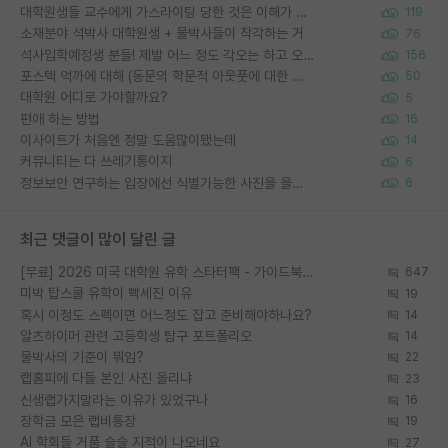
대학원생들 교수에게 가스라이팅 당한 것은 이해가 갑니다. 안타깝네요.
119
소재분야 석박사 대학원생 + 물박사들이 착각하는 거
76
석사입학예정생 분들! 제발 어느 정도 각오는 하고 오세요.
156
포스텍 억까에 대해 (동문의 학문적 아웃풋에 대한 반박)
50
대학원 어디로 가야할까요?
5
편애 하는 방법
16
이사이트가 처음엔 정말 도움많이됐는데
14
커뮤니티는 다 쓰레기통이지
6
정보보안 연구하는 입장에선 식별가능한 사진을 올리는건 비추이긴함
6
최근 댓글이 많이 달린 글
[무료] 2026 미국 대학원 유학 스타터팩 - 가이드북 & 합격자 컨택메일 템플릿
647
미박 탑스쿨 유학이 빡세진 이유
19
혹시 이정도 스펙이면 어느정도 잡고 준비해야하나요?
14
알츠하이머 관련 고등학생 탐구 포트폴리오
14
물박사의 기준이 뭐임?
22
랩홈피에 다들 본인 사진 올리냐
23
신생랩가지말라는 이유가 있었구나
16
장학금 모은 랩비통장
19
AI 학회들 거품 슬슬 지적이 나오네요
27