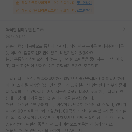
해당 댓글을 보려면 로그인이 필요합니다.
로그인하기
해당 댓글을 보려면 로그인이 필요합니다.
로그인하기
씩씩한 임마누엘 칸트
2024.04.28
단순히 컴퓨터공학으로 퉁치지말고 세부적인 연구 분야를 얘기해줘야 다를
듯 하네요. 컴공도 인기랩이 있고, 비인기랩이 있잖아요.
분명 훌륭하게 살아오신 거 맞는데, 그러한 스펙들을 좋아하는 교수님이 있
고, 아닌 교수님이 있어요. 이건 컨택하기 전까진 모르겠죠.
그리고 너무 스스로를 과대평가하진 않았으면 좋겠습니다. 00 활동만 하면
마이너스가 될 사항은 없는 건지 묻는 게 … 뭐랄까 난 완벽한데 학부가 문제
다 생각하는 것 같아서요. 저도 서울권 중상위 나와서 skp 한 곳 다니고 있
는데 그냥 제 과거를 보는 것 같아서 댓글 남겨봤습니다.
어쨌든 대학원은 연구를 하는 곳이잖아요. 단순히 대학원 갈 수 있냐, 없냐가
아니라 00분야를 연구하고 싶은데, 00쪽 랩에 진학할 수 있냐가 좀 더 적절
한 질문일 것 같아요. 아무튼 컨택 해보셔요. 지방 생활이 싫은 건 저도 정말
공감하는데, 확실히 좋은 학교 오니 여러모로 배우는 게 많더라고요.
우물 안 개구리였단 생각을 타파하는 요즘입니다.