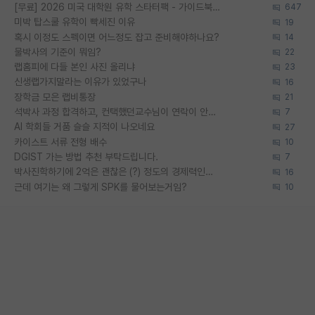
[무료] 2026 미국 대학원 유학 스타터팩 - 가이드북 & 합격자 컨택메일 템플릿
647
미박 탑스쿨 유학이 빡세진 이유
19
혹시 이정도 스펙이면 어느정도 잡고 준비해야하나요?
14
물박사의 기준이 뭐임?
22
랩홈피에 다들 본인 사진 올리냐
23
신생랩가지말라는 이유가 있었구나
16
장학금 모은 랩비통장
21
석박사 과정 합격하고, 컨택했던교수님이 연락이 안됩니다...
7
AI 학회들 거품 슬슬 지적이 나오네요
27
카이스트 서류 전형 배수
10
DGIST 가는 방법 추천 부탁드립니다.
7
박사진학하기에 2억은 괜찮은 (?) 정도의 경제력인가요
16
근데 여기는 왜 그렇게 SPK를 물어보는거임?
10