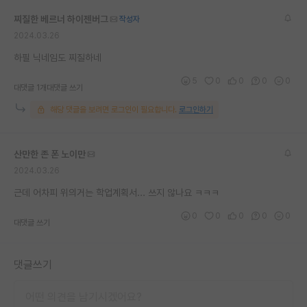
재팬라운지 🌸
찌질한 베르너 하이젠버그
작성자
2024.03.26
하필 닉네임도 찌질하네
5
0
0
0
0
대댓글 1개
대댓글 쓰기
해당 댓글을 보려면 로그인이 필요합니다.
로그인하기
산만한 존 폰 노이만
2024.03.26
근데 어차피 위의거는 학업계획서... 쓰지 않나요 ㅋㅋㅋ
0
0
0
0
0
대댓글 쓰기
댓글쓰기