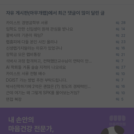
자유 게시판(아무개랩)에서 최근 댓글이 많이 달린 글
카이스트 경영공학부 서류
28
입학도 안한 신입생이 원래 관심을 받나요
14
물박사의 기준이 뭐임?
22
랩홈피에 다들 본인 사진 올리냐
23
신생랩가지말라는 이유가 있었구나
16
장학금 모은 랩비통장
21
석박사 과정 합격하고, 컨택했던교수님이 연락이 안됩니다...
7
AI 학회들 거품 슬슬 지적이 나오네요
27
카이스트 서류 전형 배수
10
DGIST 가는 방법 추천 부탁드립니다.
7
박사진학하기에 2억은 괜찮은 (?) 정도의 경제력인가요
16
근데 여기는 왜 그렇게 SPK를 물어보는거임?
10
면접 복장
5