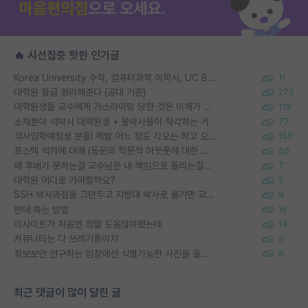
🔥 시선집중 핫한 인기글
Korea University 수학, 컴퓨터과학 이학사, UC Berkeley 산업공학 대학원 공학박사가 되는 것은 쉽지 않겠죠?
11
대학원 월급 정리해준다 (공대 기준)
275
대학원생들 교수에게 가스라이팅 당한 것은 이해가 갑니다. 안타깝네요.
119
소재분야 석박사 대학원생 + 물박사들이 착각하는 거
77
석사입학예정생 분들! 제발 어느 정도 각오는 하고 오세요.
156
포스텍 억까에 대해 (동문의 학문적 아웃풋에 대한 반박)
50
왜 후배가 못하는걸 교수님은 내 책임으로 돌리는걸까요?
7
대학원 어디로 가야할까요?
5
SSH 박사과정을 그만두고 지방대 박사로 옮기면 교수의 꿈은 끝일까요?
9
편애 하는 방법
16
이사이트가 처음엔 정말 도움많이됐는데
14
커뮤니티는 다 쓰레기통이지
6
정보보안 연구하는 입장에선 식별가능한 사진을 올리는건 비추이긴함
6
최근 댓글이 많이 달린 글