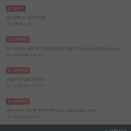
김GPT
spk 컨택 or 자대 학부생
0
6
2151
명예의전당
지난 10년간 국제 심리학계를 뒤흔든 재현위기 (reproductibility crisis) 요약 (1편)
306
28
42904
명예의전당
(우울주의) 실패에 대하여
195
24
17388
명예의전당
대략 보니까 워라밸 주제가 핫한데요. 교수입장에서 보면,
124
53
19701