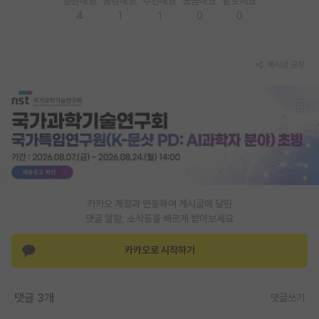
응원해요
공감해요
추천해요
궁금해요
별로에요
4
1
1
0
0
PI 전용 게시판
인문사회 계열 게시판
게시글 공유
특수/전문대학원 게시판
반도체/AI 게시판
장학금/장학생 게시판
학술 정보 게시판
홍보 게시판
카카오 계정과 연동하여 게시글에 달린
댓글 알람, 소식등을 빠르게 받아보세요
커리어
유학교육
카카오로 시작하기
이벤트
댓글 3개
댓글쓰기
반도체 아카데미