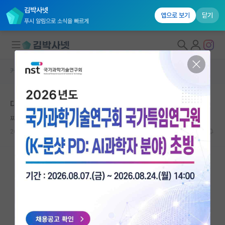
김박사넷
앱으로 보기
닫기
푸시 알림으로 소식을 빠르게
커뮤니티 홈
자유 게시판(아무개랩)
대학원생 모집
대학원 입시 경쟁PT 해야함
국내대학원 정보
찌질한 베르너 하이젠버그
연구실&오픈랩
2024.03.26
3
2118
커뮤니티
커뮤니티 홈
전체글보기
베스트 게시판
IF 명예의전당