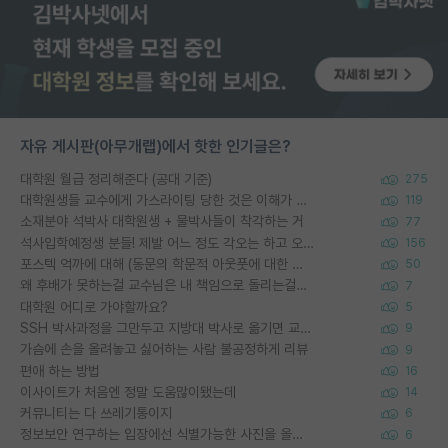
자유 게시판(아무개랩)에서 핫한 인기글은?
대학원 월급 정리해준다 (공대 기준)
275
대학원생들 교수에게 가스라이팅 당한 것은 이해가 갑니다. 안타깝네요.
119
소재분야 석박사 대학원생 + 물박사들이 착각하는 거
77
석사입학예정생 분들! 제발 어느 정도 각오는 하고 오세요.
156
포스텍 억까에 대해 (동문의 학문적 아웃풋에 대한 반박)
50
왜 후배가 못하는걸 교수님은 내 책임으로 돌리는걸까요?
7
대학원 어디로 가야할까요?
5
SSH 박사과정을 그만두고 지방대 박사로 옮기면 교수의 꿈은 끝일까요?
9
가슴에 손을 올려놓고 싫어하는 사람 불공정하게 리뷰
9
편애 하는 방법
16
이사이트가 처음엔 정말 도움많이됐는데
14
커뮤니티는 다 쓰레기통이지
6
정보보안 연구하는 입장에선 식별가능한 사진을 올리는건 비추이긴함
6