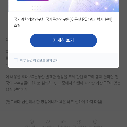
자유 게시판(아무개랩)
국가과학기술연구회 국가특임연구원(K-문샷 PD: AI과학자 분야)
미국 유학 게시판
초빙
미국 대학원 합격 후기 게시판
블라인드로
자세히 보기
대학원생 모집 게시판
자기가 하고 싶은 주제가 뭐고, 어떻게 연구하고 싶고, 그 연구를 하기 위해
대학원 합격 후기 게시판
쌓은 지식이 뭐고, 대학원 와서는 그 연구를 위해 무슨 공부를 할 거고 + 박
하루 동안 이 컨텐츠 보지 않기
사 입시면 기존에 무슨 주제의 연구 했는지도 적고
연구실(PI) 홍보 게시판
이 내용을 최대 30분동안 발표한 영상을 주제 관련 태그와 함께 올리면 전
석박사 채용 정보 게시판
국의 교수님들이 1차로 셀렉하고, 그 중에서 학생이 자기랑 가장 FIT이 맞는
랩실 선택하기
임용 정보 게시판
학부 인턴 게시판
(연구하다 심심해서 한 망상이니까 욕은 너무 심하게 하지 마셈)
취업 게시판
임용 후기 게시판