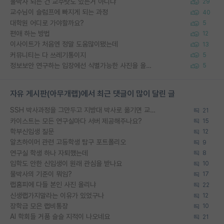
물박사 되는 건 교수탓도 있는거 아니냐
29
교수님이 슬럼프에 빠지게 되는 과정
40
대학원 어디로 가야할까요?
5
편애 하는 방법
12
이사이트가 처음엔 정말 도움많이됐는데
13
커뮤니티는 다 쓰레기통이지
5
정보보안 연구하는 입장에선 식별가능한 사진을 올리는건 비추이긴함
5
자유 게시판(아무개랩)에서 최근 댓글이 많이 달린 글
SSH 박사과정을 그만두고 지방대 박사로 옮기면 교수의 꿈은 끝일까요?
21
카이스트는 모든 연구실마다 서버 제공해주나요?
15
학부신입생 질문
12
알츠하이머 관련 고등학생 탐구 포트폴리오
9
연구실 학생 하나 자퇴했는데
8
입학도 안한 신입생이 원래 관심을 받나요
10
물박사의 기준이 뭐임?
17
랩홈피에 다들 본인 사진 올리냐
22
신생랩가지말라는 이유가 있었구나
12
장학금 모은 랩비통장
10
AI 학회들 거품 슬슬 지적이 나오네요
21