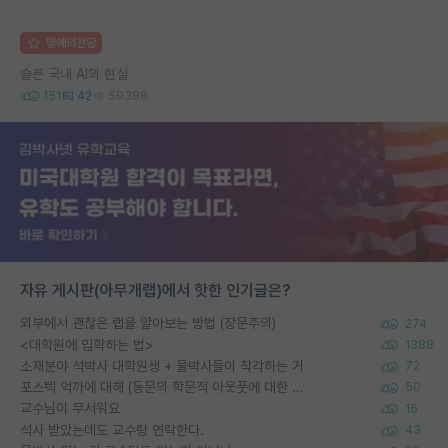
명예의전당
슬픈 국내 AI의 현실
151
42
59398
자유 게시판(아무개랩)에서 핫한 인기글은?
외부에서 괜찮은 랩을 알아보는 방법 (장문주의)
274
<대학원에 입학하는 법>
1388
소재분야 석박사 대학원생 + 물박사들이 착각하는 거
72
포스텍 억까에 대해 (동문의 학문적 아웃풋에 대한 반박)
50
교수님이 무서워요
16
석사 받았는데도 교수랑 연락한다.
43