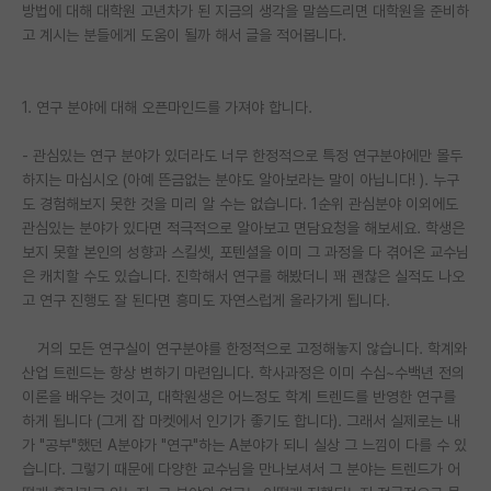
방법에 대해 대학원 고년차가 된 지금의 생각을 말씀드리면 대학원을 준비하
PI 전용 게시판
고 계시는 분들에게 도움이 될까 해서 글을 적어봅니다.
인문사회 계열 게시판
1. 연구 분야에 대해 오픈마인드를 가져야 합니다.
특수/전문대학원 게시판
- 관심있는 연구 분야가 있더라도 너무 한정적으로 특정 연구분야에만 몰두
반도체/AI 게시판
하지는 마십시오 (아예 뜬금없는 분야도 알아보라는 말이 아닙니다! ). 누구
도 경험해보지 못한 것을 미리 알 수는 없습니다. 1순위 관심분야 이외에도
장학금/장학생 게시판
관심있는 분야가 있다면 적극적으로 알아보고 면담요청을 해보세요. 학생은
학술 정보 게시판
보지 못할 본인의 성향과 스킬셋, 포텐셜을 이미 그 과정을 다 겪어온 교수님
은 캐치할 수도 있습니다. 진학해서 연구를 해봤더니 꽤 괜찮은 실적도 나오
홍보 게시판
고 연구 진행도 잘 된다면 흥미도 자연스럽게 올라가게 됩니다.
커리어
거의 모든 연구실이 연구분야를 한정적으로 고정해놓지 않습니다. 학계와
산업 트렌드는 항상 변하기 마련입니다. 학사과정은 이미 수십~수백년 전의
유학교육
이론을 배우는 것이고, 대학원생은 어느정도 학계 트렌드를 반영한 연구를
하게 됩니다 (그게 잡 마켓에서 인기가 좋기도 합니다). 그래서 실제로는 내
이벤트
가 "공부"했던 A분야가 "연구"하는 A분야가 되니 실상 그 느낌이 다를 수 있
습니다. 그렇기 때문에 다양한 교수님을 만나보셔서 그 분야는 트렌드가 어
반도체 아카데미