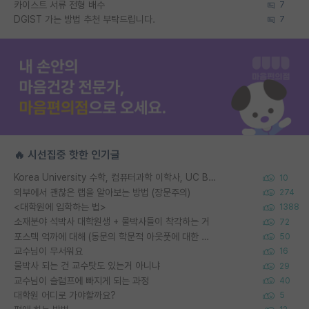
카이스트 서류 전형 배수
7
DGIST 가는 방법 추천 부탁드립니다.
7
🔥 시선집중 핫한 인기글
Korea University 수학, 컴퓨터과학 이학사, UC Berkeley 산업공학 대학원 공학박사가 되는 것은 쉽지 않겠죠?
10
외부에서 괜찮은 랩을 알아보는 방법 (장문주의)
274
<대학원에 입학하는 법>
1388
소재분야 석박사 대학원생 + 물박사들이 착각하는 거
72
포스텍 억까에 대해 (동문의 학문적 아웃풋에 대한 반박)
50
교수님이 무서워요
16
물박사 되는 건 교수탓도 있는거 아니냐
29
교수님이 슬럼프에 빠지게 되는 과정
40
대학원 어디로 가야할까요?
5