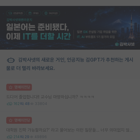
김박사넷의 새로운 거인, 인공지능 김GPT가 추천하는 게시
물로 더 멀리 바라보세요.
명예의전당
드디어 졸업합니다!! 교수님 마땅하십니까? ㅋㅋㅋㅋ
162
48
33804
명예의전당
대학원 진학 가능할까요?’ 라고 물어보는 이런 질문들… 너무 의미없지 않나요?
214
29
49896