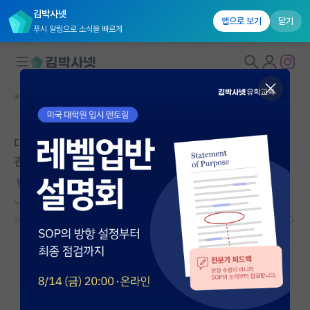
김박사넷
앱으로 보기
닫기
푸시 알림으로 소식을 빠르게
커뮤니티 홈
자유 게시판(아무개랩)
대학원생 모집
대학원 입학 준비 단계에서의 연구 분야와 연구실 선택에
국내대학원 정보
관하여
연구실&오픈랩
능글맞은 시몬 드 보부아르
커뮤니티
누적 신고가 20개 이상인 사용자입니다.
2021.04.10
11
57491
커뮤니티 홈
전체글보기
베스트 게시판
IF 명예의전당