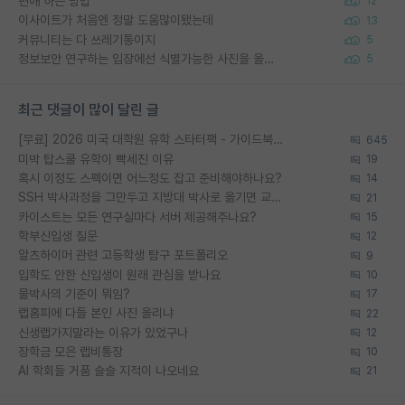
편애 하는 방법
12
이사이트가 처음엔 정말 도움많이됐는데
13
커뮤니티는 다 쓰레기통이지
5
정보보안 연구하는 입장에선 식별가능한 사진을 올리는건 비추이긴함
5
최근 댓글이 많이 달린 글
[무료] 2026 미국 대학원 유학 스타터팩 - 가이드북 & 합격자 컨택메일 템플릿
645
미박 탑스쿨 유학이 빡세진 이유
19
혹시 이정도 스펙이면 어느정도 잡고 준비해야하나요?
14
SSH 박사과정을 그만두고 지방대 박사로 옮기면 교수의 꿈은 끝일까요?
21
카이스트는 모든 연구실마다 서버 제공해주나요?
15
학부신입생 질문
12
알츠하이머 관련 고등학생 탐구 포트폴리오
9
입학도 안한 신입생이 원래 관심을 받나요
10
물박사의 기준이 뭐임?
17
랩홈피에 다들 본인 사진 올리냐
22
신생랩가지말라는 이유가 있었구나
12
장학금 모은 랩비통장
10
AI 학회들 거품 슬슬 지적이 나오네요
21