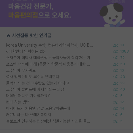
🔥 시선집중 핫한 인기글
Korea University 수학, 컴퓨터과학 이학사, UC Berkeley 산업공학 대학원 공학박사가 되는 것은 쉽지 않겠죠?
10
<대학원에 입학하는 법>
1388
소재분야 석박사 대학원생 + 물박사들이 착각하는 거
72
포스텍 억까에 대해 (동문의 학문적 아웃풋에 대한 반박)
50
교수님이 무서워요
16
석사 받았는데도 교수랑 연락한다.
43
물박사 되는 건 교수탓도 있는거 아니냐
29
교수님이 슬럼프에 빠지게 되는 과정
40
대학원 어디로 가야할까요?
5
편애 하는 방법
12
이사이트가 처음엔 정말 도움많이됐는데
14
커뮤니티는 다 쓰레기통이지
6
정보보안 연구하는 입장에선 식별가능한 사진을 올리는건 비추이긴함
5