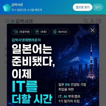
김박사넷
앱으로 보기
닫기
푸시 알림으로 소식을 빠르게
커뮤니티 홈
자유 게시판(아무개랩)
대학원생 모집
우리 실험실 외국인 유학생이 나의 진심어린 조언을 잘 읽
국내대학원 정보
어주면 좋겠다...
연구실&오픈랩
쇠약한 베르너 하이젠버그
커뮤니티
2024.03.12
4
2521
커뮤니티 홈
전체글보기
베스트 게시판
IF 명예의전당