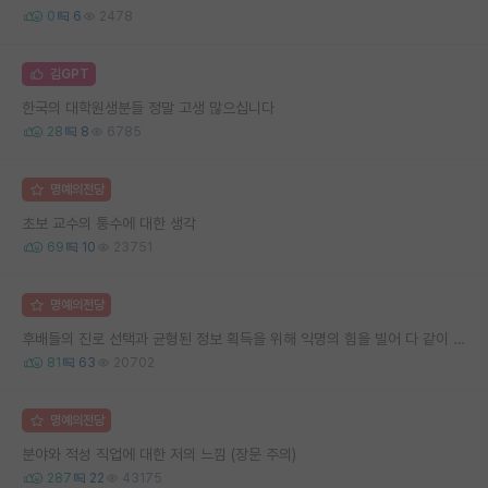
0
6
2478
김GPT
한국의 대학원생분들 정말 고생 많으십니다
28
8
6785
명예의전당
초보 교수의 통수에 대한 생각
69
10
23751
명예의전당
후배들의 진로 선택과 균형된 정보 획득을 위해 익명의 힘을 빌어 다 같이 연봉 공개 타임 한번 갖는 것 어때요?
81
63
20702
명예의전당
분야와 적성 직업에 대한 저의 느낌 (장문 주의)
287
22
43175