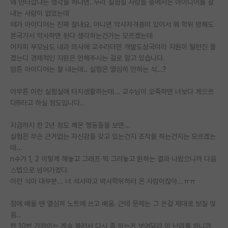
왜 안타깝냐는 생각을 하냐면..우리 실험실 사람들 중에서는 아이디어를 잘
내는 사람이 없었는데
PI 전용 게시판
얘가 아이디어는 진짜 잘내요. 아니면 약사자격증이 있어서 뭐 학위 망해도
본국가서 약사하면 된다 생각하는건가는 모르겠는데
인문사회 계열 게시판
어차피 부모님도 내과 의사에 교수라더만 개발도상국이라 지원이 될런진 몰
특수/전문대학원 게시판
겠는디 경제적인 지원은 안해주시는 걸로 알고 있습니다.
암튼 아이디어는 잘 내는데.. 실험은 열심히 안하는 식...?
반도체/AI 게시판
아무튼 이런 실험실에 타지생활하는데... 교수님이 오죽하면 너보다 게으르
장학금/장학생 게시판
다!!!라고 하실 정도입니다..
학술 정보 게시판
지금까지 한 2년 정도 해온 행동들을 보면...
실험은 무슨 근거없는 자신감을 갖고 있는건지 조작을 하는건지는 모르겠는
홍보 게시판
데...
커리어
n수가 1, 2 이렇게 해놓고 그래프 찍 그려놓고 원하는 결과 나왔으니까 다음
스텝으로 넘어가겠다.
유학교육
이런 식이 대부분... 너 석사따고 박사학위하러 온 사람이잖아...ㅠㅠ
이벤트
첨에 배울 땐 열심히 노트에 쓰고 배움. 근데 문제는 그 쓴걸 제대로 보질 않
음..
반도체 아카데미
한 10번 가까이는 계속 불러서 다시 좀 하는거 보여달라 이 난리를 하니까