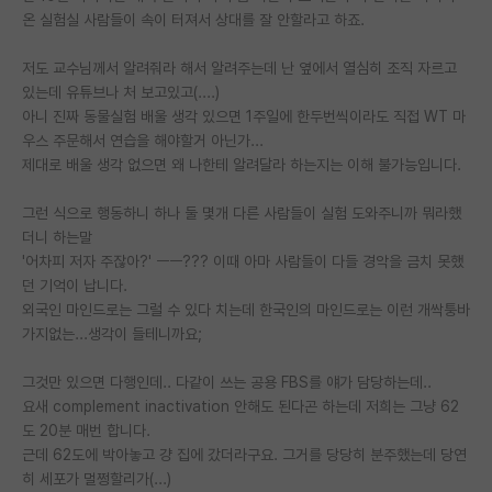
온 실험실 사람들이 속이 터져서 상대를 잘 안할라고 하죠.
재팬라운지 🌸
저도 교수님께서 알려줘라 해서 알려주는데 난 옆에서 열심히 조직 자르고
있는데 유튜브나 처 보고있고(....)
아니 진짜 동물실험 배울 생각 있으면 1주일에 한두번씩이라도 직접 WT 마
우스 주문해서 연습을 해야할거 아닌가...
제대로 배울 생각 없으면 왜 나한테 알려달라 하는지는 이해 불가능입니다.
그런 식으로 행동하니 하나 둘 몇개 다른 사람들이 실험 도와주니까 뭐라했
더니 하는말
'어차피 저자 주잖아?' ㅡㅡ??? 이때 아마 사람들이 다들 경악을 금치 못했
던 기억이 납니다.
외국인 마인드로는 그럴 수 있다 치는데 한국인의 마인드로는 이런 개싹퉁바
가지없는...생각이 들테니까요;
그것만 있으면 다행인데.. 다같이 쓰는 공용 FBS를 얘가 담당하는데..
요새 complement inactivation 안해도 된다곤 하는데 저희는 그냥 62
도 20분 매번 합니다.
근데 62도에 박아놓고 걍 집에 갔더라구요. 그거를 당당히 분주했는데 당연
히 세포가 멀쩡할리가(...)