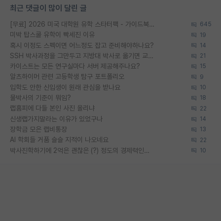
최근 댓글이 많이 달린 글
[무료] 2026 미국 대학원 유학 스타터팩 - 가이드북 & 합격자 컨택메일 템플릿
645
미박 탑스쿨 유학이 빡세진 이유
19
혹시 이정도 스펙이면 어느정도 잡고 준비해야하나요?
14
SSH 박사과정을 그만두고 지방대 박사로 옮기면 교수의 꿈은 끝일까요?
21
카이스트는 모든 연구실마다 서버 제공해주나요?
15
알츠하이머 관련 고등학생 탐구 포트폴리오
9
입학도 안한 신입생이 원래 관심을 받나요
10
물박사의 기준이 뭐임?
18
랩홈피에 다들 본인 사진 올리냐
22
신생랩가지말라는 이유가 있었구나
14
장학금 모은 랩비통장
13
AI 학회들 거품 슬슬 지적이 나오네요
22
박사진학하기에 2억은 괜찮은 (?) 정도의 경제력인가요
10