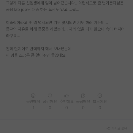
그렇게 다른 신입생에게 일이 넘어갔습니다.. 이런식으로 좀 번거롭다싶은
공용 lab job도 대충 하는 느낌도 있고 ...쩝...
이슬람이라고 또 뭐 몇시되면 기도 몇시되면 기도 하러 가는데...
종교의 자유를 위해 존중은 하겠는데... 자리 없을 때가 많으니 속이 터지더
라구요...
친히 현지어로 번역까지 해서 보내줬는데
제 맘을 조금은 좀 알아주면 좋겠네요.
응원해요
공감해요
추천해요
궁금해요
별로에요
1
0
0
0
0
게시글 공유