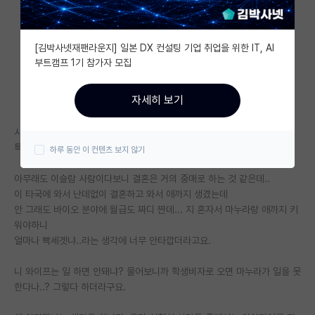
자유 게시판(아무개랩)
[김박사넷재팬라운지] 일본 DX 컨설팅 기업 취업을 위한 IT, AI
미국 유학 게시판
부트캠프 1기 참가자 모집
미국 대학원 합격 후기 게시판
자세히 보기
대학원생 모집 게시판
사람 쉽게 안 바뀐다는거 아는데..
대학원 합격 후기 게시판
특별히 현지어로 ChatGPT 번역기까지 돌려서 보내뒀네요...
하루 동안 이 컨텐츠 보지 않기
연구실(PI) 홍보 게시판
아무래도 이슬람 사람이다보니 결혼은 거의 중매로 하는 것 같은데..
이 타국에 와서 난데없이 결혼하고 와서 애까지 생겼는데
석박사 채용 정보 게시판
안 그래도 바이오 분야에 월급도 짜디 짠데... 지 혼자서 마누라랑 애까지 키
임용 정보 게시판
워야하니
얼마나 빡세겟냐..라는 생각에 너무 안타깝더라고요.
학부 인턴 게시판
니 와이프는 일 하면 안돼냐? 물어보니까 학생비자로 오면 마누라가 일을 못
취업 게시판
한다나..? 그렇다 하더라구요.
임용 후기 게시판