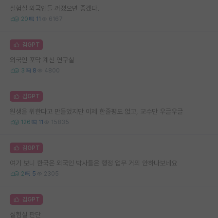
실험실 외국인들 꺼졌으면 좋겠다.
20
11
6167
김GPT
외국인 포닥 계신 연구실
3
8
4800
김GPT
원생을 위한다고 만들었지만 이제 한줄평도 없고, 교수만 우글우글
126
11
15835
김GPT
여기 보니 한국은 외국인 박사들은 행정 업무 거의 안하나보네요
2
5
2305
김GPT
실험실 판단