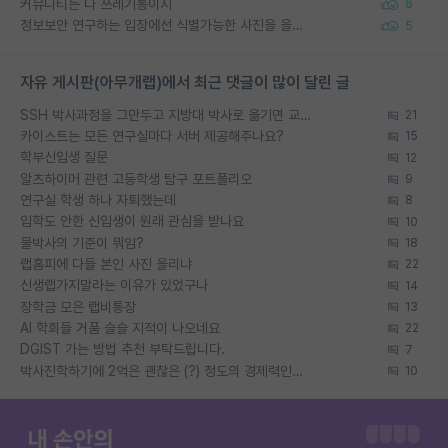
커뮤니티는 다 쓰레기통이지
6
정보보안 연구하는 입장에선 식별가능한 사진을 올리는건 비추이긴함
5
자유 게시판(아무개랩)에서 최근 댓글이 많이 달린 글
SSH 박사과정을 그만두고 지방대 박사로 옮기면 교수의 꿈은 끝일까요?
21
카이스트는 모든 연구실마다 서버 제공해주나요?
15
학부신입생 질문
12
알츠하이머 관련 고등학생 탐구 포트폴리오
9
연구실 학생 하나 자퇴했는데
8
입학도 안한 신입생이 원래 관심을 받나요
10
물박사의 기준이 뭐임?
18
랩홈피에 다들 본인 사진 올리냐
22
신생랩가지말라는 이유가 있었구나
14
장학금 모은 랩비통장
13
AI 학회들 거품 슬슬 지적이 나오네요
22
DGIST 가는 방법 추천 부탁드립니다.
7
박사진학하기에 2억은 괜찮은 (?) 정도의 경제력인가요
10