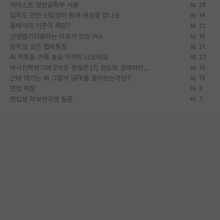
카이스트 경영공학부 서류
28
입학도 안한 신입생이 원래 관심을 받나요
14
물박사의 기준이 뭐임?
22
신생랩가지말라는 이유가 있었구나
16
장학금 모은 랩비통장
21
AI 학회들 거품 슬슬 지적이 나오네요
27
박사진학하기에 2억은 괜찮은 (?) 정도의 경제력인가요
16
근데 여기는 왜 그렇게 SPK를 물어보는거임?
15
면접 복장
5
편입생 학부연구생 질문
7