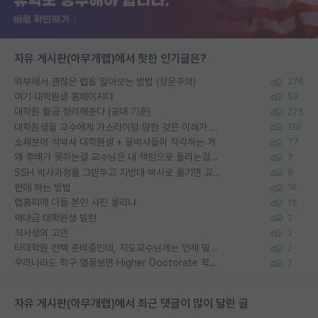
자유 게시판(아무개랩)에서 핫한 인기글은?
외부에서 괜찮은 랩을 알아보는 방법 (장문주의)
276
여기 대학원생 홈페이지다
59
대학원 월급 정리해준다 (공대 기준)
275
대학원생들 교수에게 가스라이팅 당한 것은 이해가 갑니다. 안타깝네요.
120
소재분야 석박사 대학원생 + 물박사들이 착각하는 거
77
왜 후배가 못하는걸 교수님은 내 책임으로 돌리는걸까요?
7
SSH 박사과정을 그만두고 지방대 박사로 옮기면 교수의 꿈은 끝일까요?
9
편애 하는 방법
16
랩홈피에 다들 본인 사진 올리냐
13
역대급 대학원생 빌런
2
석사생의 고민
2
타대학원 컨텍 준비중인데, 지도교수님께는 언제 말씀드려야 할까요?
2
우리나라도 학구 열풍보면 Higher Doctorate 학위가 필요하다고 봅니다.
2
자유 게시판(아무개랩)에서 최근 댓글이 많이 달린 글