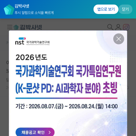
김박사넷
앱으로 보기
닫기
푸시 알림으로 소식을 빠르게
커뮤니티 홈
자유 게시판(아무개랩)
대학원생 모집
여기 보니 한국은 외국인 박사들은 행정 업무 거의 안하나
국내대학원 정보
보네요
연구실&오픈랩
답답한 존 필즈
커뮤니티
2025.05.12
5
2311
커뮤니티 홈
전체글보기
베스트 게시판
IF 명예의전당