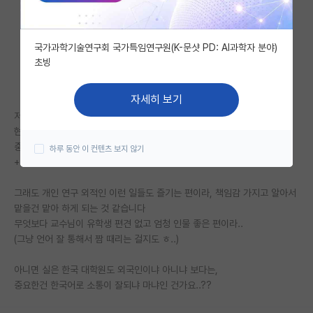
자유 게시판(아무개랩)
국가과학기술연구회 국가특임연구원(K-문샷 PD: AI과학자 분야)
미국 유학 게시판
초빙
미국 대학원 합격 후기 게시판
자세히 보기
대학원생 모집 게시판
저는 해외 유학 중인 코리언 박사학생인데,
현재 랩실에서 가장 년차 높아서, 사실상 랩장 역할 맡고,
대학원 합격 후기 게시판
중요한 랩실 행정업무들 있으면 제가 다 맡아 하고있네요.
하루 동안 이 컨텐츠 보지 않기
+ 후배들 지도 및 친목 활동
연구실(PI) 홍보 게시판
그래도 개인 연구 외적인 이런 일들도 즐기는 편이라, 책임감 가지고 알아서
석박사 채용 정보 게시판
맡을건 맡아 하게 되는 것 같습니다
임용 정보 게시판
무엇보다 교수님이 유학생 편견 없고 엄청 인물 좋은 편이라..
(그냥 언어 잘 통해서 짬 때리는 걸지도 ㅎ..)
학부 인턴 게시판
아니면 실은 한국 대학원도 외국인이냐 아니냐 보다는,
취업 게시판
중요한건 한국어로 소통이 잘되냐 마냐인 건가요..??
임용 후기 게시판