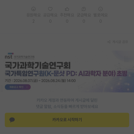
PI 전용 게시판
응원해요
공감해요
추천해요
궁금해요
별로에요
인문사회 계열 게시판
2
0
0
0
0
특수/전문대학원 게시판
게시글 공유
반도체/AI 게시판
장학금/장학생 게시판
학술 정보 게시판
홍보 게시판
커리어
카카오 계정과 연동하여 게시글에 달린
유학교육
댓글 알람, 소식등을 빠르게 받아보세요
이벤트
카카오로 시작하기
반도체 아카데미