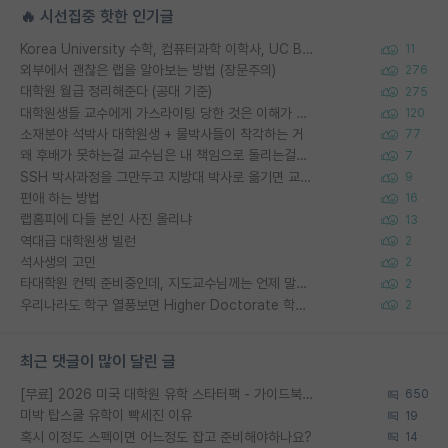
🔥 시선집중 핫한 인기글
Korea University 수학, 컴퓨터과학 이학사, UC Berkeley 산업공학 대학원 공학박사가 되는 것은 쉽지 않겠죠?
11
외부에서 괜찮은 랩을 알아보는 방법 (장문주의)
276
대학원 월급 정리해준다 (공대 기준)
275
대학원생들 교수에게 가스라이팅 당한 것은 이해가 갑니다. 안타깝네요.
120
소재분야 석박사 대학원생 + 물박사들이 착각하는 거
77
왜 후배가 못하는걸 교수님은 내 책임으로 돌리는걸까요?
7
SSH 박사과정을 그만두고 지방대 박사로 옮기면 교수의 꿈은 끝일까요?
9
편애 하는 방법
16
랩홈피에 다들 본인 사진 올리냐
13
역대급 대학원생 빌런
2
석사생의 고민
2
타대학원 컨텍 준비중인데, 지도교수님께는 언제 말씀드려야 할까요?
2
우리나라도 학구 열풍보면 Higher Doctorate 학위가 필요하다고 봅니다.
2
최근 댓글이 많이 달린 글
[무료] 2026 미국 대학원 유학 스타터팩 - 가이드북 & 합격자 컨택메일 템플릿
650
미박 탑스쿨 유학이 빡세진 이유
19
혹시 이정도 스펙이면 어느정도 잡고 준비해야하나요?
14