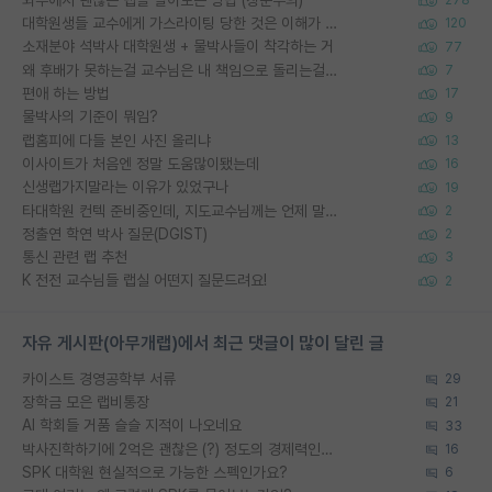
278
대학원생들 교수에게 가스라이팅 당한 것은 이해가 갑니다. 안타깝네요.
120
소재분야 석박사 대학원생 + 물박사들이 착각하는 거
77
왜 후배가 못하는걸 교수님은 내 책임으로 돌리는걸까요?
7
편애 하는 방법
17
물박사의 기준이 뭐임?
9
랩홈피에 다들 본인 사진 올리냐
13
이사이트가 처음엔 정말 도움많이됐는데
16
신생랩가지말라는 이유가 있었구나
19
타대학원 컨텍 준비중인데, 지도교수님께는 언제 말씀드려야 할까요?
2
정출연 학연 박사 질문(DGIST)
2
통신 관련 랩 추천
3
K 전전 교수님들 랩실 어떤지 질문드려요!
2
자유 게시판(아무개랩)에서 최근 댓글이 많이 달린 글
카이스트 경영공학부 서류
29
장학금 모은 랩비통장
21
AI 학회들 거품 슬슬 지적이 나오네요
33
박사진학하기에 2억은 괜찮은 (?) 정도의 경제력인가요
16
SPK 대학원 현실적으로 가능한 스펙인가요?
6