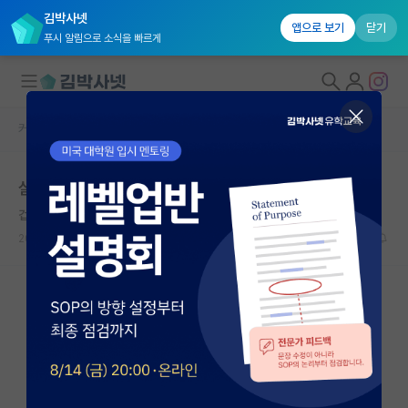
김박사넷
앱으로 보기
닫기
푸시 알림으로 소식을 빠르게
커뮤니티 홈
자유 게시판(아무개랩)
대학원생 모집
실험실에 외국인
국내대학원 정보
겁먹은 로버트 후크
연구실&오픈랩
2022.06.24
9
3423
커뮤니티
커뮤니티 홈
전체글보기
베스트 게시판
IF 명예의전당