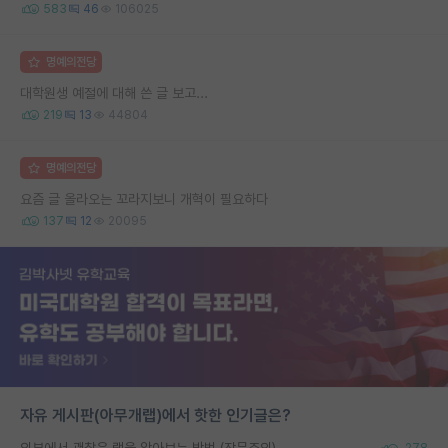
583
46
106025
명예의전당
대학원생 예절에 대해 쓴 글 보고...
219
13
44804
명예의전당
요즘 글 올라오는 꼬라지보니 개혁이 필요하다
137
12
20095
자유 게시판(아무개랩)에서 핫한 인기글은?
외부에서 괜찮은 랩을 알아보는 방법 (장문주의)