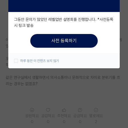
자유 게시판(아무개랩)
그동안 문의가 많았던 레벨업반 설명회를 진행합니다. *사전등록
미국 유학 게시판
시 링크 발송
미국 대학원 합격 후기 게시판
이번에 들어가게 될 실험실에 인원이 대학원생, 포닥 합쳐서 10명 조금 넘게
사전 등록하기
대학원생 모집 게시판
있습니다.
대학원 합격 후기 게시판
포닥분들과 대학원생 4명 정도가 중동쪽 분들 이신데 이게 저의 대학원 진
하루 동안 이 컨텐츠 보지 않기
학에 고려사항이 될 정도일까요??
연구실(PI) 홍보 게시판
같은 연구실에서 생활하면서 의사소통이나 문화적으로 차이로 분위기를 흐
석박사 채용 정보 게시판
리는 경우는 없겠죠?
임용 정보 게시판
학부 인턴 게시판
취업 게시판
응원해요
공감해요
추천해요
궁금해요
별로에요
0
0
0
0
2
임용 후기 게시판