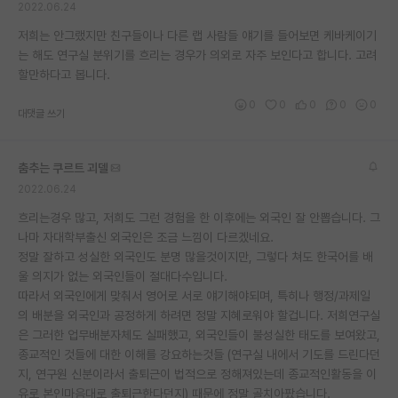
2022.06.24
재팬라운지 🌸
저희는 안그랬지만 친구들이나 다른 랩 사람들 얘기를 들어보면 케바케이기
는 해도 연구실 분위기를 흐리는 경우가 의외로 자주 보인다고 합니다. 고려
할만하다고 봅니다.
0
0
0
0
0
대댓글 쓰기
춤추는 쿠르트 괴델
2022.06.24
흐리는경우 많고, 저희도 그런 경험을 한 이후에는 외국인 잘 안뽑습니다. 그
나마 자대학부출신 외국인은 조금 느낌이 다르겠네요.
정말 잘하고 성실한 외국인도 분명 많을것이지만, 그렇다 쳐도 한국어를 배
울 의지가 없는 외국인들이 절대다수입니다.
따라서 외국인에게 맞춰서 영어로 서로 얘기해야되며, 특히나 행정/과제일
의 배분을 외국인과 공정하게 하려면 정말 지혜로워야 할겁니다. 저희연구실
은 그러한 업무배분자체도 실패했고, 외국인들이 불성실한 태도를 보여왔고,
종교적인 것들에 대한 이해를 강요하는것들 (연구실 내에서 기도를 드린다던
지, 연구원 신분이라서 출퇴근이 법적으로 정해져있는데 종교적인활동을 이
유로 본인마음대로 출퇴근한다던지) 때문에 정말 골치아팠습니다.