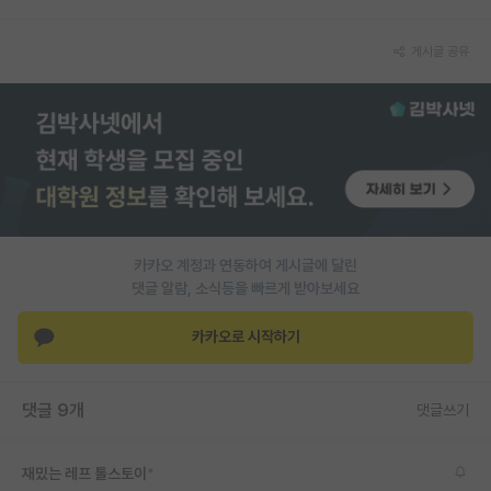
PI 전용 게시판
게시글 공유
인문사회 계열 게시판
특수/전문대학원 게시판
반도체/AI 게시판
장학금/장학생 게시판
학술 정보 게시판
카카오 계정과 연동하여 게시글에 달린
댓글 알람, 소식등을 빠르게 받아보세요
홍보 게시판
카카오로 시작하기
커리어
유학교육
댓글 9개
댓글쓰기
이벤트
반도체 아카데미
재밌는 레프 톨스토이
*