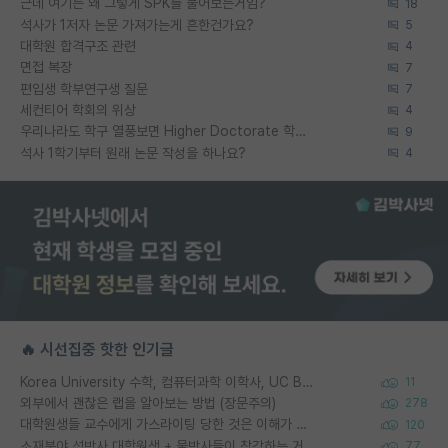
근데 여기는 왜 그렇게 SPK를 물어보는거임?
18
석사가 1저자 논문 가져가는게 흔한건가요?
5
대학원 합격구조 관련
4
면접 복장
7
편입생 학부연구생 질문
7
세컨티어 학회의 위상
4
우리나라도 학구 열풍보면 Higher Doctorate 학위가 필요하다고 봅니다.
9
석사 1학기부터 원래 논문 작성을 하나요?
4
🔥 시선집중 핫한 인기글
Korea University 수학, 컴퓨터과학 이학사, UC Berkeley 산업공학 대학원 공학박사가 되는 것은 쉽지 않겠죠?
11
외부에서 괜찮은 랩을 알아보는 방법 (장문주의)
278
대학원생들 교수에게 가스라이팅 당한 것은 이해가 갑니다. 안타깝네요.
120
소재분야 석박사 대학원생 + 물박사들이 착각하는 거
77