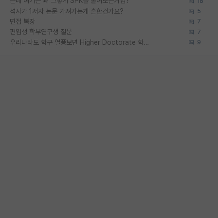
근데 여기는 왜 그렇게 SPK를 물어보는거임?
18
석사가 1저자 논문 가져가는게 흔한건가요?
5
면접 복장
7
편입생 학부연구생 질문
7
우리나라도 학구 열풍보면 Higher Doctorate 학위가 필요하다고 봅니다.
9