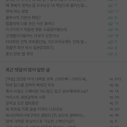
왜 후배가 못하는걸 교수님은 내 책임으로 돌리는걸까요?
7
편애 하는 방법
17
물박사의 기준이 뭐임?
9
랩홈피에 다들 본인 사진 올리냐
13
이사이트가 처음엔 정말 도움많이됐는데
16
신생랩가지말라는 이유가 있었구나
19
타대학원 컨텍 준비중인데, 지도교수님께는 언제 말씀드려야 할까요?
2
정출연 학연 박사 질문(DGIST)
2
통신 관련 랩 추천
3
최근 댓글이 많이 달린 글
[무료] 2026 미국 대학원 유학 스타터팩 - 가이드북 & 합격자 컨택메일 템플릿
652
미박 탑스쿨 유학이 빡세진 이유
19
혹시 이정도 스펙이면 어느정도 잡고 준비해야하나요?
14
카이스트 경영공학부 서류
29
장학금 모은 랩비통장
21
AI 학회들 거품 슬슬 지적이 나오네요
33
박사진학하기에 2억은 괜찮은 (?) 정도의 경제력인가요
16
SPK 대학원 현실적으로 가능한 스펙인가요?
6