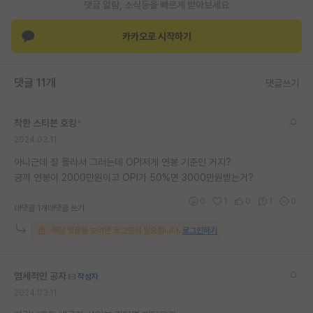
댓글 알람, 소식등을 빠르게 받아보세요
재팬라운지 🌸
카카오로 시작하기
댓글 11개
댓글쓰기
착한 스티븐 호킹
*
2024.03.11
아니근데 잘 몰라서 그러는데 OPI저게 연봉 기준인 거지?
긍까 연봉이 2000만원이고 OPI가 50%면 3000만원받는거?
0
1
0
1
0
대댓글 1개
대댓글 쓰기
해당 댓글을 보려면 로그인이 필요합니다.
로그인하기
염세적인 공자
작성자
2024.03.11