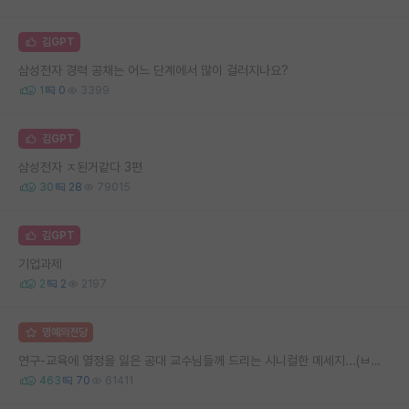
김GPT
삼성전자 경력 공채는 어느 단계에서 많이 걸러지나요?
1
0
3399
김GPT
삼성전자 ㅈ된거같다 3편
30
28
79015
김GPT
기업과제
2
2
2197
명예의전당
연구-교육에 열정을 잃은 공대 교수님들께 드리는 시니컬한 메세지...(ㅂㄷㅂㄷ)
463
70
61411