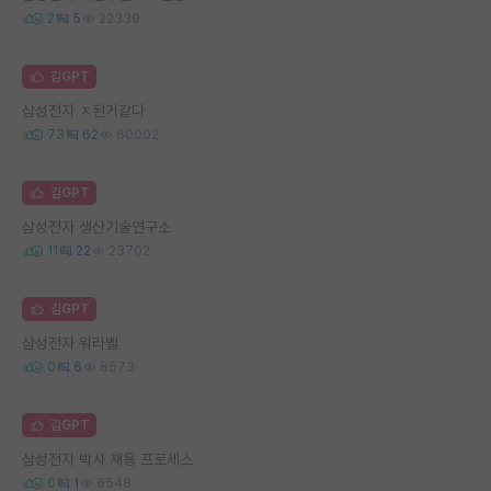
2
5
22339
김GPT
삼성전자 ㅈ된거같다
73
62
60002
김GPT
삼성전자 생산기술연구소
11
22
23702
김GPT
삼성전자 워라벨
0
6
8573
김GPT
삼성전자 박사 채용 프로세스
0
1
6548