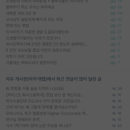
소재분야 석박사 대학원생 + 물박사들이 착각하는 거
79
말바꾸기 하는 교수는 피하세요
56
대학원 자퇴 2년 후
114
교수님이 슬럼프에 빠지게 되는 과정
42
편애 하는 방법
17
이사이트가 처음엔 정말 도움많이됐는데
27
신생랩가지말라는 이유가 있었구나
24
박사진학하기에 2억은 괜찮은 (?) 정도의 경제력인가요
9
K 전전 교수님들 랩실 어떤지 질문드려요!
5
막학기 자퇴 고민됩니다
3
서울대는 하버드보다 명문이지만
7
자유 게시판(아무개랩)에서 최근 댓글이 많이 달린 글
AI 학회들 거품 슬슬 지적이 나오네요
35
[카이스트 AI시스템학과] 면접 보신 분 계신가요...
10
박사수료인데 지도교수 이직 문제로 고민입니다.
10
근데 여기는 왜 그렇게 SPK를 물어보는거임?
20
우리나라도 학구 열풍보면 Higher Doctorate 학위가 필요하다고 봅니다.
16
연구실 후배와의 관계
10
석사 1학기부터 원래 논문 작성을 하나요?
20