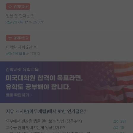
명예의전당
일을 잘 한다는 것.
237
17
29070
명예의전당
대학원 자퇴 2년 후
114
5
17510
자유 게시판(아무개랩)에서 핫한 인기글은?
외부에서 괜찮은 랩을 알아보는 방법 (장문주의)
281
교수들 원래 말바꾸는게 일상인가요?
16