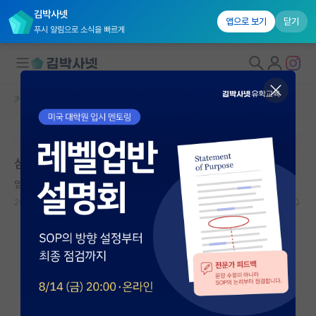
김박사넷
앱으로 보기
닫기
푸시 알림으로 소식을 빠르게
커뮤니티 홈
자유 게시판(아무개랩)
대학원생 모집
본문이 수정되지 않는 박제글입니다.
국내대학원 정보
삼성전자 사업부, 연구소별 PS 정리
연구실&오픈랩
염세적인 공자
커뮤니티
2024.03.11
11
42224
커뮤니티 홈
전체글보기
베스트 게시판
IF 명예의전당