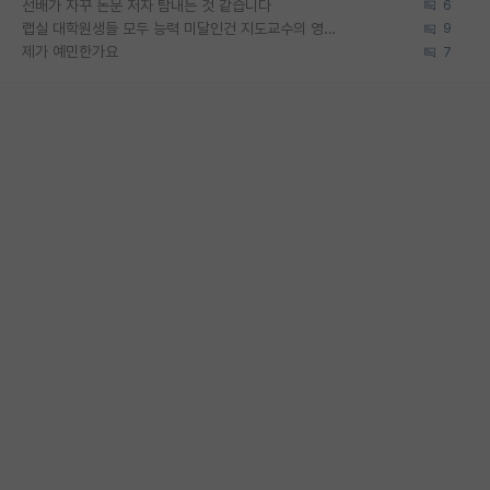
선배가 자꾸 논문 저자 탐내는 것 같습니다
6
랩실 대학원생들 모두 능력 미달인건 지도교수의 영향 아닌가?
9
제가 예민한가요
7