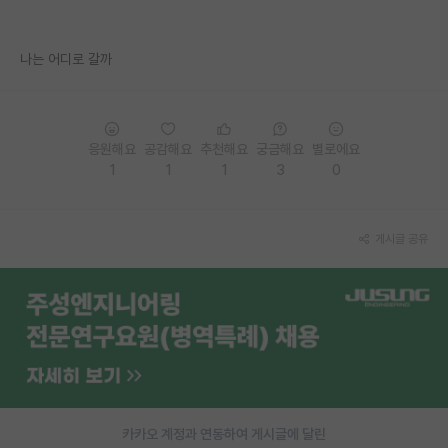
PI 전용 게시판
나는 어디로 갈까
인문사회 계열 게시판
특수/전문대학원 게시판
응원해요
공감해요
추천해요
궁금해요
별로에요
반도체/AI 게시판
1
1
1
3
0
장학금/장학생 게시판
학술 정보 게시판
게시글 공유
홍보 게시판
커리어
유학교육
이벤트
반도체 아카데미
카카오 계정과 연동하여 게시글에 달린