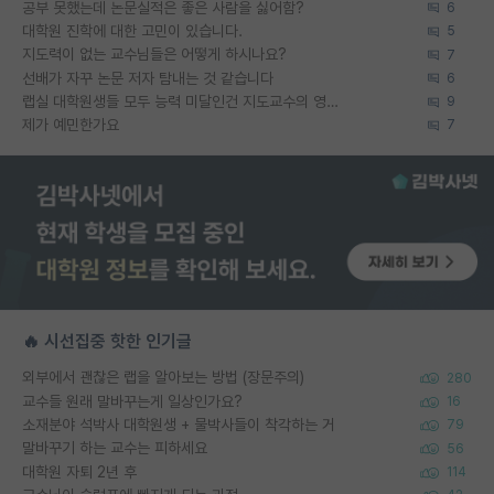
공부 못했는데 논문실적은 좋은 사람을 싫어함?
6
대학원 진학에 대한 고민이 있습니다.
5
지도력이 없는 교수님들은 어떻게 하시나요?
7
선배가 자꾸 논문 저자 탐내는 것 같습니다
6
랩실 대학원생들 모두 능력 미달인건 지도교수의 영향 아닌가?
9
제가 예민한가요
7
🔥 시선집중 핫한 인기글
외부에서 괜찮은 랩을 알아보는 방법 (장문주의)
280
교수들 원래 말바꾸는게 일상인가요?
16
소재분야 석박사 대학원생 + 물박사들이 착각하는 거
79
말바꾸기 하는 교수는 피하세요
56
대학원 자퇴 2년 후
114