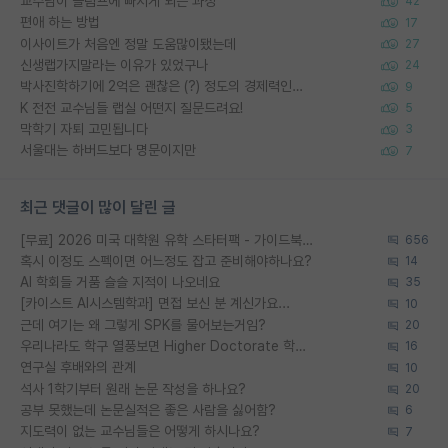
교수님이 슬럼프에 빠지게 되는 과정
42
편애 하는 방법
17
이사이트가 처음엔 정말 도움많이됐는데
27
신생랩가지말라는 이유가 있었구나
24
박사진학하기에 2억은 괜찮은 (?) 정도의 경제력인가요
9
K 전전 교수님들 랩실 어떤지 질문드려요!
5
막학기 자퇴 고민됩니다
3
서울대는 하버드보다 명문이지만
7
최근 댓글이 많이 달린 글
[무료] 2026 미국 대학원 유학 스타터팩 - 가이드북 & 합격자 컨택메일 템플릿
656
혹시 이정도 스펙이면 어느정도 잡고 준비해야하나요?
14
AI 학회들 거품 슬슬 지적이 나오네요
35
[카이스트 AI시스템학과] 면접 보신 분 계신가요...
10
근데 여기는 왜 그렇게 SPK를 물어보는거임?
20
우리나라도 학구 열풍보면 Higher Doctorate 학위가 필요하다고 봅니다.
16
연구실 후배와의 관계
10
석사 1학기부터 원래 논문 작성을 하나요?
20
공부 못했는데 논문실적은 좋은 사람을 싫어함?
6
지도력이 없는 교수님들은 어떻게 하시나요?
7