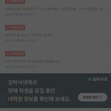
명예의전당
대학원 진학 가능할까요?’ 라고 물어보는 이런 질문들… 너무 의미없지 않나요?
214
29
49911
명예의전당
무엇인가를 관두고 싶어하는 분에게
243
24
69921
명예의전당
논문 1저자 투고 후 아예 제명 당했습니다.
156
95
116016