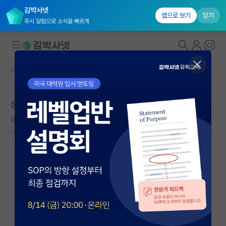
김박사넷
앱으로 보기
닫기
푸시 알림으로 소식을 빠르게
커뮤니티 홈
자유 게시판(아무개랩)
대학원생 모집
삼성전자 ㅈ된거같다 3편
국내대학원 정보
능글맞은 알베르 카뮈
연구실&오픈랩
2024.10.25
28
79008
커뮤니티
커뮤니티 홈
전체글보기
베스트 게시판
IF 명예의전당