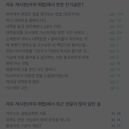
자유 게시판(아무개랩)에서 핫한 인기글은?
외부에서 괜찮은 랩을 알아보는 방법 (장문주의)
276
여기 대학원생 홈페이지다
59
대학원 월급 정리해준다 (공대 기준)
275
대학원생들 교수에게 가스라이팅 당한 것은 이해가 갑니다. 안타깝네요.
120
소재분야 석박사 대학원생 + 물박사들이 착각하는 거
77
왜 후배가 못하는걸 교수님은 내 책임으로 돌리는걸까요?
7
SSH 박사과정을 그만두고 지방대 박사로 옮기면 교수의 꿈은 끝일까요?
9
가슴에 손을 올려놓고 싫어하는 사람 불공정하게 리뷰
9
편애 하는 방법
16
랩홈피에 다들 본인 사진 올리냐
13
이사이트가 처음엔 정말 도움많이됐는데
14
역대급 대학원생 빌런
2
석사생의 고민
2
자유 게시판(아무개랩)에서 최근 댓글이 많이 달린 글
카이스트 경영공학부 서류
28
입학도 안한 신입생이 원래 관심을 받나요
14
물박사의 기준이 뭐임?
22