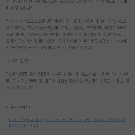
-직전 경계현 전 부문장(2022년~2024년 5월)은 뭔가 의욕적으로 바꿔보
재팬라운지 🌸
려 하지 않았나?
“그는 마이크로소프트를 벤치마킹하려고 했다. 교육을 더 많이 하고, 시스템
을 구축하는 그런 노력을 했는데. 그 당시 성과는 고꾸라지던 때였고, HBM
으로 SK하이닉스는 날아가면서 이미 분위기가 엉망이었다. 결정적으로 노
조와의 교섭에서 경계현 사장이 휴가 하나를 더 주기로 협상했는데, 서초에
서 ‘노’하면서 노조는 파업하고 경계현 사장은 잘렸다.”
-서초가 뭔가?
“사업지원TF. 흔히 ‘HH’라고 부른다. 우리가 ‘서초에 보고 올린다’고 얘기할
때, 그 서초는 HH이다. 반도체 사업을 총괄하는 부문장이 결정할 수 없는 것
도 상당히 많다.”
이하는 생략한다.
https://www.donga.com/news/Economy/article/all/2024101
8/130244183/1