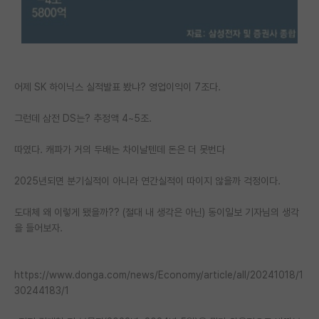
PI 전용 게시판
인문사회 계열 게시판
특수/전문대학원 게시판
어제 SK 하이닉스 실적발표 봤냐? 영업이익이 7조다.
반도체/AI 게시판
그런데 삼전 DS는? 추정액 4~5조.
장학금/장학생 게시판
따였다. 캐파가 거의 두배는 차이날텐데 돈은 더 못번다
학술 정보 게시판
2025년되면 분기실적이 아니라 연간실적이 따이지 않을까 걱정이다.
홍보 게시판
도대체 왜 이렇게 됐을까?? (절대 내 생각은 아닌) 동이일보 기자님의 생각
커리어
을 들어보자.
유학교육
https://www.donga.com/news/Economy/article/all/20241018/1
이벤트
30244183/1
반도체 아카데미