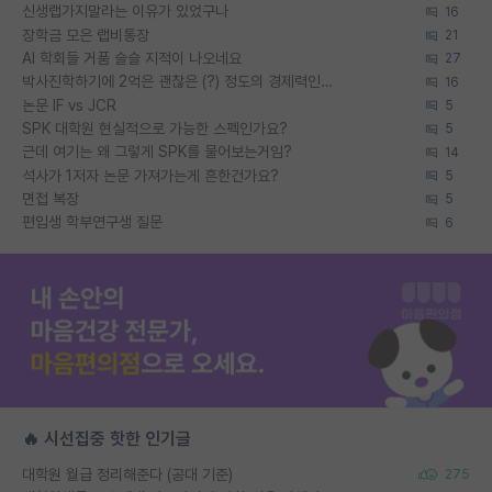
신생랩가지말라는 이유가 있었구나
16
장학금 모은 랩비통장
21
AI 학회들 거품 슬슬 지적이 나오네요
27
박사진학하기에 2억은 괜찮은 (?) 정도의 경제력인가요
16
논문 IF vs JCR
5
SPK 대학원 현실적으로 가능한 스펙인가요?
5
근데 여기는 왜 그렇게 SPK를 물어보는거임?
14
석사가 1저자 논문 가져가는게 흔한건가요?
5
면접 복장
5
편입생 학부연구생 질문
6
🔥 시선집중 핫한 인기글
대학원 월급 정리해준다 (공대 기준)
275