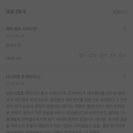
댓글 28개
댓글쓰기
체한 밀턴 프리드먼
*
2024.10.26
문과가 또
0
0
8
1
0
대댓글 쓰기
너그러운 존 케인즈
2024.10.26
임원진들을 엔지니어 출신 사장단으로 유지하다가 재무쟁이를 선두에 앉혀
놔서 이지경이 되었다는데. 문과출신 재무쟁이를 임원으로 내세운건 그 이전
부터 뭔가 삼성이 문제가 있었다는 얘기지. 자본이 줄었다거나 뭔가 돈적으
로 문제가 생겨서 기존 관습을 버리고 문과출신으로 바꾼거라고 생각됨. 기
술개발에 전력질주하기에 뭔가 사내에 문제가 있었다는 얘기임. 미국에 공장
을 세우는데 돈줄이 매말라서 이런 사단이 나지않았나 싶음. 결국 한가하게
연구개발비 쏟아부울수 없는 상황이 있었던듯함. 내 추측임.