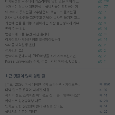
대학원생들 교수에게 가스라이팅 당한 것은 이해가 갑니다. 안타깝네요.
120
소재분야 석박사 대학원생 + 물박사들이 착각하는 거
77
왜 후배가 못하는걸 교수님은 내 책임으로 돌리는걸까요?
7
SSH 박사과정을 그만두고 지방대 박사로 옮기면 교수의 꿈은 끝일까요?
9
가슴에 손을 올려놓고 싫어하는 사람 불공정하게 리뷰
9
편애 하는 방법
16
랩홈피에 다들 본인 사진 올리냐
13
이사이트가 처음엔 정말 도움많이됐는데
14
역대급 대학원생 빌런
2
석사생의 고민
2
컨택이후 랩매니저, PhD학생들 소개 시켜주신거면 거의 컨펌에 가깝나요?
2
Korea University 수학, 컴퓨터과학 이학사, UC Berkeley 산업공학 대학원 공학박사가 되는 것은 쉽지 않겠죠?
11
최근 댓글이 많이 달린 글
[무료] 2026 미국 대학원 유학 스타터팩 - 가이드북 & 합격자 컨택메일 템플릿
650
미박 탑스쿨 유학이 빡세진 이유
19
혹시 이정도 스펙이면 어느정도 잡고 준비해야하나요?
14
카이스트 경영공학부 서류
28
입학도 안한 신입생이 원래 관심을 받나요
14
물박사의 기준이 뭐임?
22