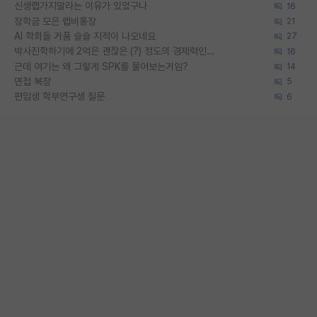
신생랩가지말라는 이유가 있었구나
16
장학금 모은 랩비통장
21
AI 학회들 거품 슬슬 지적이 나오네요
27
박사진학하기에 2억은 괜찮은 (?) 정도의 경제력인가요
16
근데 여기는 왜 그렇게 SPK를 물어보는거임?
14
면접 복장
5
편입생 학부연구생 질문
6