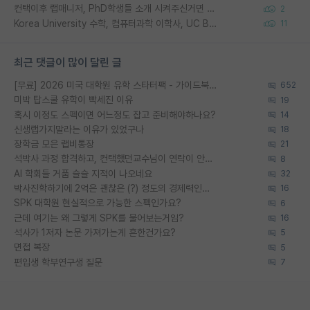
컨택이후 랩매니저, PhD학생들 소개 시켜주신거면 거의 컨펌에 가깝나요?
2
Korea University 수학, 컴퓨터과학 이학사, UC Berkeley 산업공학 대학원 공학박사가 되는 것은 쉽지 않겠죠?
11
최근 댓글이 많이 달린 글
[무료] 2026 미국 대학원 유학 스타터팩 - 가이드북 & 합격자 컨택메일 템플릿
652
미박 탑스쿨 유학이 빡세진 이유
19
혹시 이정도 스펙이면 어느정도 잡고 준비해야하나요?
14
신생랩가지말라는 이유가 있었구나
18
장학금 모은 랩비통장
21
석박사 과정 합격하고, 컨택했던교수님이 연락이 안됩니다...
8
AI 학회들 거품 슬슬 지적이 나오네요
32
박사진학하기에 2억은 괜찮은 (?) 정도의 경제력인가요
16
SPK 대학원 현실적으로 가능한 스펙인가요?
6
근데 여기는 왜 그렇게 SPK를 물어보는거임?
16
석사가 1저자 논문 가져가는게 흔한건가요?
5
면접 복장
5
편입생 학부연구생 질문
7