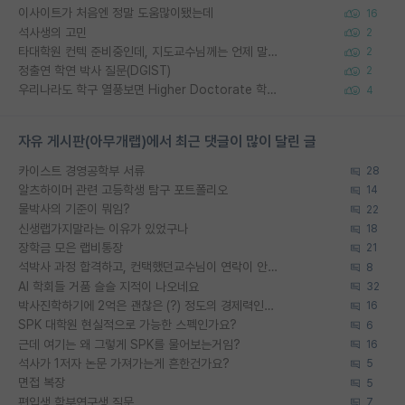
이사이트가 처음엔 정말 도움많이됐는데
16
석사생의 고민
2
타대학원 컨텍 준비중인데, 지도교수님께는 언제 말씀드려야 할까요?
2
정출연 학연 박사 질문(DGIST)
2
우리나라도 학구 열풍보면 Higher Doctorate 학위가 필요하다고 봅니다.
4
자유 게시판(아무개랩)에서 최근 댓글이 많이 달린 글
카이스트 경영공학부 서류
28
알츠하이머 관련 고등학생 탐구 포트폴리오
14
물박사의 기준이 뭐임?
22
신생랩가지말라는 이유가 있었구나
18
장학금 모은 랩비통장
21
석박사 과정 합격하고, 컨택했던교수님이 연락이 안됩니다...
8
AI 학회들 거품 슬슬 지적이 나오네요
32
박사진학하기에 2억은 괜찮은 (?) 정도의 경제력인가요
16
SPK 대학원 현실적으로 가능한 스펙인가요?
6
근데 여기는 왜 그렇게 SPK를 물어보는거임?
16
석사가 1저자 논문 가져가는게 흔한건가요?
5
면접 복장
5
편입생 학부연구생 질문
7