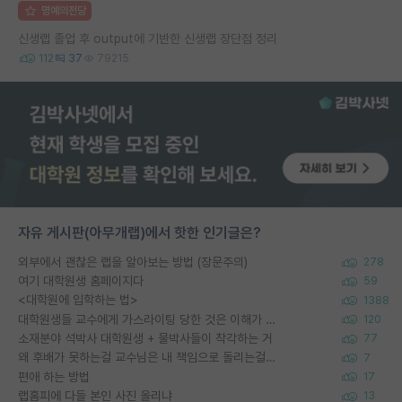
명예의전당
신생랩 졸업 후 output에 기반한 신생랩 장단점 정리
112
37
79215
자유 게시판(아무개랩)에서 핫한 인기글은?
외부에서 괜찮은 랩을 알아보는 방법 (장문주의)
278
여기 대학원생 홈페이지다
59
<대학원에 입학하는 법>
1388
대학원생들 교수에게 가스라이팅 당한 것은 이해가 갑니다. 안타깝네요.
120
소재분야 석박사 대학원생 + 물박사들이 착각하는 거
77
왜 후배가 못하는걸 교수님은 내 책임으로 돌리는걸까요?
7
편애 하는 방법
17
랩홈피에 다들 본인 사진 올리냐
13