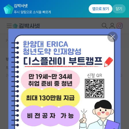
김박사넷
앱으로 보기
닫기
푸시 알림으로 소식을 빠르게
커뮤니티 홈
자유 게시판(아무개랩)
대학원생 모집
박사 유학시 국내 석사
국내대학원 정보
착한 헤르만 헤세
연구실&오픈랩
2024.02.26
5
3305
커뮤니티
커뮤니티 홈
전체글보기
베스트 게시판
IF 명예의전당