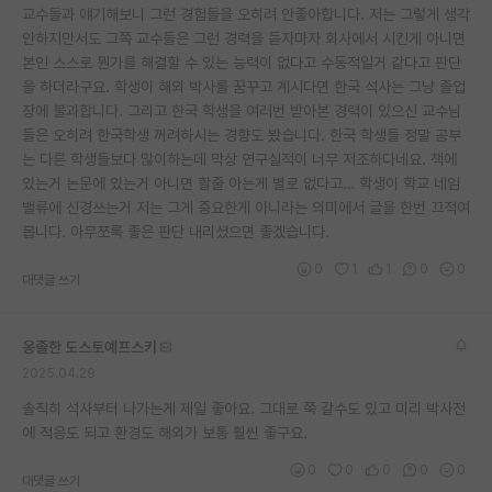
교수들과 얘기해보니 그런 경험들을 오히려 안좋아합니다. 저는 그렇게 생각
안하지만서도 그쪽 교수들은 그런 경력을 듣자마자 회사에서 시킨게 아니면
본인 스스로 뭔가를 해결할 수 있는 능력이 없다고 수동적일거 같다고 판단
을 하더라구요. 학생이 해외 박사를 꿈꾸고 계시다면 한국 석사는 그냥 졸업
장에 불과합니다. 그리고 한국 학생을 여러번 받아본 경력이 있으신 교수님
들은 오히려 한국학생 꺼려하시는 경향도 봤습니다. 한국 학생들 정말 공부
는 다른 학생들보다 많이하는데 막상 연구실적이 너무 저조하다네요. 책에
있는거 논문에 있는거 아니면 할줄 아는게 별로 없다고… 학생이 학교 네임
밸류에 신경쓰는거 저는 그게 중요한게 아니라는 의미에서 글을 한번 끄적여
봅니다. 아무쪼록 좋은 판단 내리셨으면 좋겠습니다.
0
1
1
0
0
대댓글 쓰기
옹졸한 도스토예프스키
2025.04.29
솔직히 석사부터 나가는게 제일 좋아요. 그대로 쭉 갈수도 있고 미리 박사전
에 적응도 되고 환경도 해외가 보통 훨씬 좋구요.
0
0
0
0
0
대댓글 쓰기