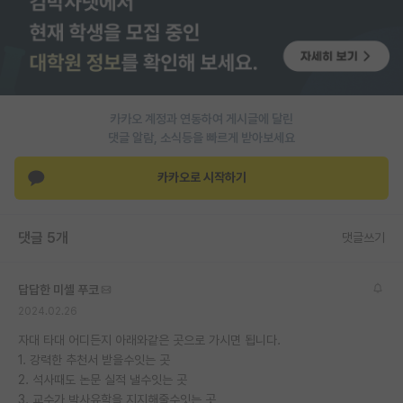
PI 전용 게시판
인문사회 계열 게시판
특수/전문대학원 게시판
카카오 계정과 연동하여 게시글에 달린
반도체/AI 게시판
댓글 알람, 소식등을 빠르게 받아보세요
장학금/장학생 게시판
카카오로 시작하기
학술 정보 게시판
댓글 5개
댓글쓰기
홍보 게시판
커리어
답답한 미셸 푸코
2024.02.26
유학교육
자대 타대 어디든지 아래와같은 곳으로 가시면 됩니다.
이벤트
1. 강력한 추천서 받을수잇는 곳
2. 석사때도 논문 실적 낼수잇는 곳
반도체 아카데미
3. 교수가 박사유학을 지지해줄수잇는 곳