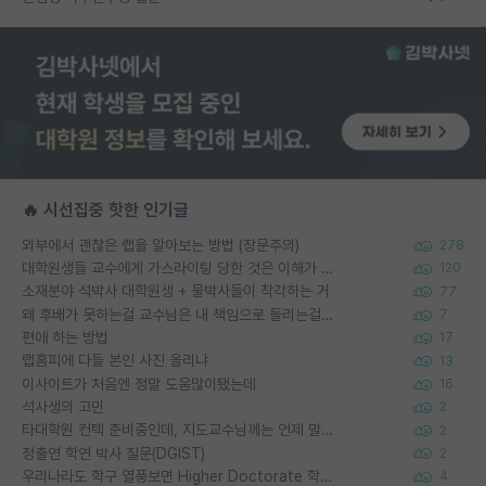
🔥 시선집중 핫한 인기글
외부에서 괜찮은 랩을 알아보는 방법 (장문주의)
278
대학원생들 교수에게 가스라이팅 당한 것은 이해가 갑니다. 안타깝네요.
120
소재분야 석박사 대학원생 + 물박사들이 착각하는 거
77
왜 후배가 못하는걸 교수님은 내 책임으로 돌리는걸까요?
7
편애 하는 방법
17
랩홈피에 다들 본인 사진 올리냐
13
이사이트가 처음엔 정말 도움많이됐는데
16
석사생의 고민
2
타대학원 컨텍 준비중인데, 지도교수님께는 언제 말씀드려야 할까요?
2
정출연 학연 박사 질문(DGIST)
2
우리나라도 학구 열풍보면 Higher Doctorate 학위가 필요하다고 봅니다.
4