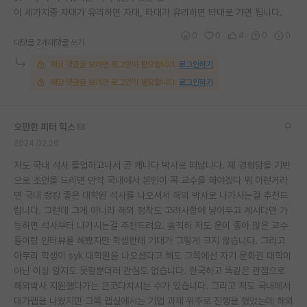
이 세가지중 자대가 유리하면 자대, 타대가 유리하면 타대로 가면 됩니다.
재팬라운지 🌸
0
0
4
0
0
대댓글 2개
대댓글 쓰기
해당 댓글을 보려면 로그인이 필요합니다.
로그인하기
해당 댓글을 보려면 로그인이 필요합니다.
로그인하기
오만한 피터 힉스
2024.02.26
저도 국내 석사 졸업하고나서 곧 캐나다 박사로 떠납니다. 제 경험담을 기반
으로 조언을 드리면 만약 국내에서 본인이 꼭 교수를 해야겠다 뭐 이런거라
면 국내 랭킹 좋은 대학원 석사를 나오셔서 해외 박사로 나가시는걸 추천드
립니다. 그런데 그게 아니라 해외 정착도 고려사항에 넣어두고 계시다면 가
능하면 석사부터 나가시는걸 추천드려요. 솔직히 저도 운이 좋아 많은 교수
들이랑 인터뷰를 해봤지만 학생한테 기대가 그렇게 크지 않습니다. 그리고
아무리 학생이 syk 대학원을 나오셨다고 해도 그쪽에선 자기 문화권 대학이
아닌 이상 알지도 못할뿐더러 관심도 없습니다. 한국하고 똑같은 관점으로
해외박사 지원했다가는 큰코다치시는 수가 있습니다. 그리고 저도 국내에서
대가랩을 나왔지만 그쪽 랩실에서는 기업 과제 위주로 진행을 했었는데 해외