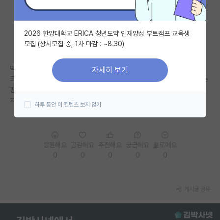
자유 게시판(아무개랩)
2026 한양대학교 ERICA 청년도약 인재양성 부트캠프 교육생
미국 유학 게시판
모집 (상시모집 중, 1차 마감 : ~8.30)
미국 대학원 합격 후기 게시판
박사 유학을 생각하고 있습니다.
자세히 보기
대학원생 모집 게시판
국내에서 석사 후 박사 유학 가는 루트에서 보통 석사는 자대로 많이 가시는
편인가요? 인서울 중~하위 대학이라 석사를 타대로 가서 높여두는게 나을
대학원 합격 후기 게시판
지, 자대에서 그나마 여러 지원 받는게 나을지 고민입니다.
하루 동안 이 컨텐츠 보지 않기
연구실(PI) 홍보 게시판
석박사 채용 정보 게시판
응원해요
공감해요
추천해요
궁금해요
별로에요
0
0
0
0
0
임용 정보 게시판
학부 인턴 게시판
게시글 공유
취업 게시판
임용 후기 게시판