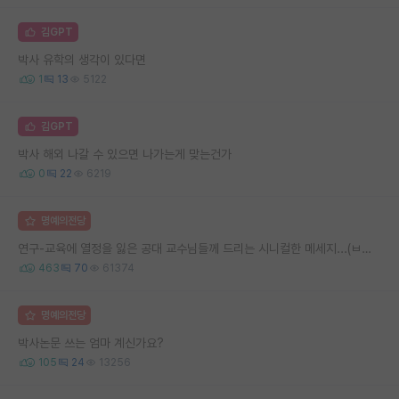
김GPT
박사 유학의 생각이 있다면
1
13
5122
김GPT
박사 해외 나갈 수 있으면 나가는게 맞는건가
0
22
6219
명예의전당
연구-교육에 열정을 잃은 공대 교수님들께 드리는 시니컬한 메세지...(ㅂㄷㅂㄷ)
463
70
61374
명예의전당
박사논문 쓰는 엄마 계신가요?
105
24
13256