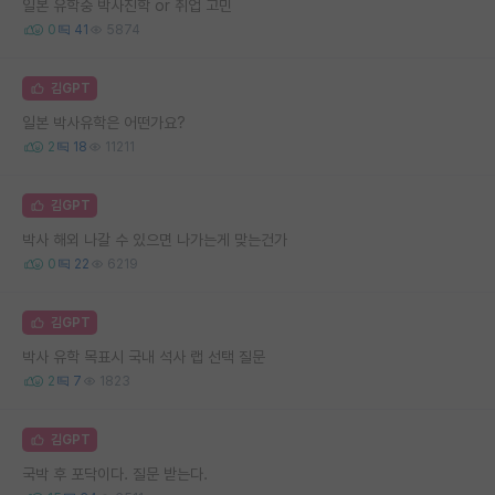
일본 유학중 박사진학 or 취업 고민
0
41
5874
김GPT
일본 박사유학은 어떤가요?
2
18
11211
김GPT
박사 해외 나갈 수 있으면 나가는게 맞는건가
0
22
6219
김GPT
박사 유학 목표시 국내 석사 랩 선택 질문
2
7
1823
김GPT
국박 후 포닥이다. 질문 받는다.