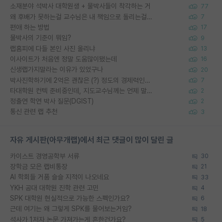
소재분야 석박사 대학원생 + 물박사들이 착각하는 거
77
왜 후배가 못하는걸 교수님은 내 책임으로 돌리는걸까요?
7
편애 하는 방법
17
물박사의 기준이 뭐임?
9
랩홈피에 다들 본인 사진 올리냐
13
이사이트가 처음엔 정말 도움많이됐는데
16
신생랩가지말라는 이유가 있었구나
20
박사진학하기에 2억은 괜찮은 (?) 정도의 경제력인가요
7
타대학원 컨텍 준비중인데, 지도교수님께는 언제 말씀드려야 할까요?
2
정출연 학연 박사 질문(DGIST)
2
통신 관련 랩 추천
3
자유 게시판(아무개랩)에서 최근 댓글이 많이 달린 글
카이스트 경영공학부 서류
30
장학금 모은 랩비통장
21
AI 학회들 거품 슬슬 지적이 나오네요
33
YKH 공대 대학원 진학 관련 고민
4
SPK 대학원 현실적으로 가능한 스펙인가요?
6
근데 여기는 왜 그렇게 SPK를 물어보는거임?
18
석사가 1저자 논문 가져가는게 흔한건가요?
5