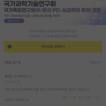
PI 전용 게시판
인문사회 계열 게시판
특수/전문대학원 게시판
카카오 계정과 연동하여 게시글에 달린
반도체/AI 게시판
댓글 알람, 소식등을 빠르게 받아보세요
장학금/장학생 게시판
카카오로 시작하기
학술 정보 게시판
댓글 37개
댓글쓰기
홍보 게시판
커리어
춤추는 소크라테스
2024.02.28
유학교육
저는 한국 조직문화에 치를 떨고 나왔기에 복귀할 생각이 없습니다.
이벤트
0
0
0
0
2
대댓글 3개
대댓글 쓰기
반도체 아카데미