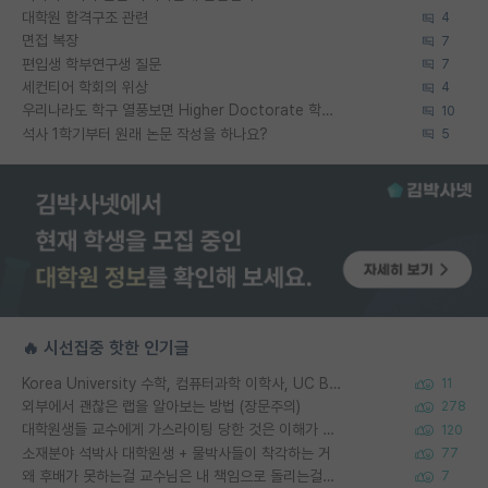
대학원 합격구조 관련
4
면접 복장
7
편입생 학부연구생 질문
7
세컨티어 학회의 위상
4
우리나라도 학구 열풍보면 Higher Doctorate 학위가 필요하다고 봅니다.
10
석사 1학기부터 원래 논문 작성을 하나요?
5
🔥 시선집중 핫한 인기글
Korea University 수학, 컴퓨터과학 이학사, UC Berkeley 산업공학 대학원 공학박사가 되는 것은 쉽지 않겠죠?
11
외부에서 괜찮은 랩을 알아보는 방법 (장문주의)
278
대학원생들 교수에게 가스라이팅 당한 것은 이해가 갑니다. 안타깝네요.
120
소재분야 석박사 대학원생 + 물박사들이 착각하는 거
77
왜 후배가 못하는걸 교수님은 내 책임으로 돌리는걸까요?
7