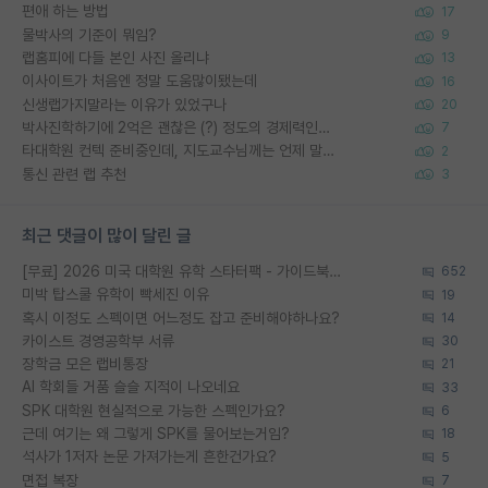
편애 하는 방법
17
물박사의 기준이 뭐임?
9
랩홈피에 다들 본인 사진 올리냐
13
이사이트가 처음엔 정말 도움많이됐는데
16
신생랩가지말라는 이유가 있었구나
20
박사진학하기에 2억은 괜찮은 (?) 정도의 경제력인가요
7
타대학원 컨텍 준비중인데, 지도교수님께는 언제 말씀드려야 할까요?
2
통신 관련 랩 추천
3
최근 댓글이 많이 달린 글
[무료] 2026 미국 대학원 유학 스타터팩 - 가이드북 & 합격자 컨택메일 템플릿
652
미박 탑스쿨 유학이 빡세진 이유
19
혹시 이정도 스펙이면 어느정도 잡고 준비해야하나요?
14
카이스트 경영공학부 서류
30
장학금 모은 랩비통장
21
AI 학회들 거품 슬슬 지적이 나오네요
33
SPK 대학원 현실적으로 가능한 스펙인가요?
6
근데 여기는 왜 그렇게 SPK를 물어보는거임?
18
석사가 1저자 논문 가져가는게 흔한건가요?
5
면접 복장
7