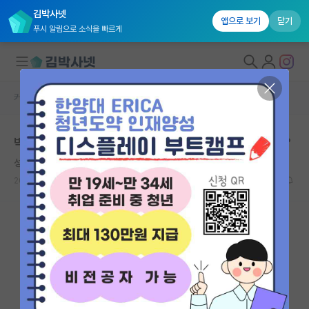
김박사넷
앱으로 보기
닫기
푸시 알림으로 소식을 빠르게
커뮤니티 홈
자유 게시판(아무개랩)
대학원생 모집
박사유학 하시는 분들 한국으로 리턴 계획이 있으신가요?
국내대학원 정보
성실한 그레이스 호퍼
연구실&오픈랩
2024.02.28
37
5967
커뮤니티
커뮤니티 홈
전체글보기
베스트 게시판
IF 명예의전당