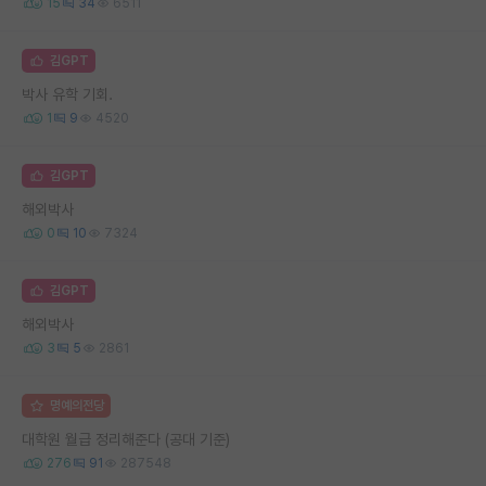
15
34
6511
김GPT
박사 유학 기회.
1
9
4520
김GPT
해외박사
0
10
7324
김GPT
해외박사
3
5
2861
명예의전당
대학원 월급 정리해준다 (공대 기준)
276
91
287548