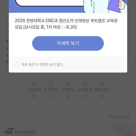
자유 게시판(아무개랩)
2026 한양대학교 ERICA 청년도약 인재양성 부트캠프 교육생
미국 유학 게시판
모집 (상시모집 중, 1차 마감 : ~8.30)
미국 대학원 합격 후기 게시판
학 (+석) 한국에서 하시고
자세히 보기
대학원생 모집 게시판
미국 유럽 등으로 박사를 하시는 선생님이 많은 걸로 알고있습니다.
혹시 그런 선생님들중에 리턴 계획이 있으신 분들이 많을까요 아니면 그냥
대학원 합격 후기 게시판
현지에서 자리잡을 생각으로 가시는 분들이 더 많을까요?
하루 동안 이 컨텐츠 보지 않기
연구실(PI) 홍보 게시판
석박사 채용 정보 게시판
응원해요
공감해요
추천해요
궁금해요
별로에요
0
0
0
2
0
임용 정보 게시판
학부 인턴 게시판
게시글 공유
취업 게시판
임용 후기 게시판