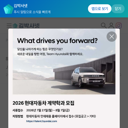
김박사넷
앱으로 보기
닫기
푸시 알림으로 소식을 빠르게
커뮤니티 홈
자유 게시판(아무개랩)
대학원생 모집
해외박사
국내대학원 정보
John Stuart Mill
연구실&오픈랩
2020.10.07
10
7320
커뮤니티
커뮤니티 홈
전체글보기
베스트 게시판
IF 명예의전당