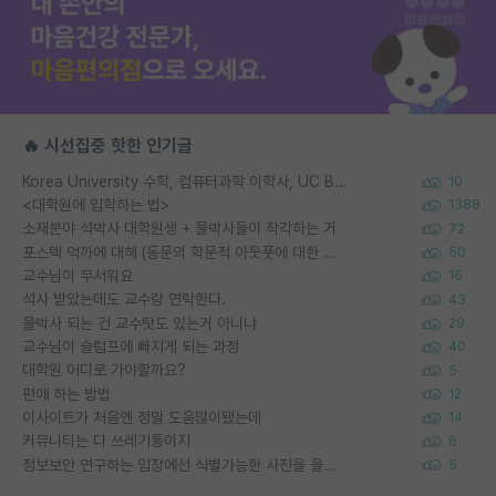
🔥 시선집중 핫한 인기글
Korea University 수학, 컴퓨터과학 이학사, UC Berkeley 산업공학 대학원 공학박사가 되는 것은 쉽지 않겠죠?
10
<대학원에 입학하는 법>
1388
소재분야 석박사 대학원생 + 물박사들이 착각하는 거
72
포스텍 억까에 대해 (동문의 학문적 아웃풋에 대한 반박)
50
교수님이 무서워요
16
석사 받았는데도 교수랑 연락한다.
43
물박사 되는 건 교수탓도 있는거 아니냐
29
교수님이 슬럼프에 빠지게 되는 과정
40
대학원 어디로 가야할까요?
5
편애 하는 방법
12
이사이트가 처음엔 정말 도움많이됐는데
14
커뮤니티는 다 쓰레기통이지
6
정보보안 연구하는 입장에선 식별가능한 사진을 올리는건 비추이긴함
5