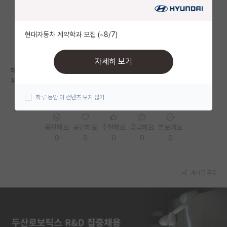
자유 게시판(아무개랩)
현대자동차 계약학과 모집 (~8/7)
미국 유학 게시판
미국 대학원 합격 후기 게시판
자세히 보기
해외박사 가시는 분들은 보통 어떤 이유로 결심하신 건가요?
대학원생 모집 게시판
꼭 교수가 목적이신가요 아니면 해외 취업을 생각하기 때문인가요??
하루 동안 이 컨텐츠 보지 않기
대학원 합격 후기 게시판
연구실(PI) 홍보 게시판
응원해요
공감해요
추천해요
궁금해요
별로에요
0
0
0
0
0
석박사 채용 정보 게시판
임용 정보 게시판
게시글 공유
학부 인턴 게시판
취업 게시판
임용 후기 게시판