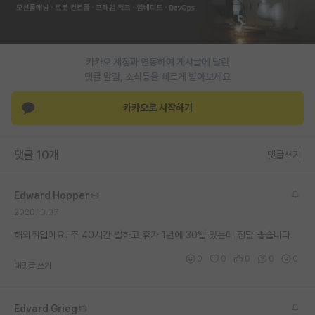
PI 전용 게시판
인문사회 계열 게시판
카카오 계정과 연동하여 게시글에 달린
댓글 알람, 소식등을 빠르게 받아보세요
특수/전문대학원 게시판
반도체/AI 게시판
카카오로 시작하기
장학금/장학생 게시판
댓글 10개
댓글쓰기
학술 정보 게시판
홍보 게시판
Edward Hopper
2020.10.07
커리어
해외취업이요. 주 40시간 일하고 휴가 1년에 30일 있는데 정말 좋습니다.
유학교육
0
0
0
0
0
대댓글 쓰기
이벤트
반도체 아카데미
Edvard Grieg