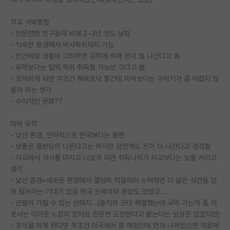
PI 전용 게시판
자교 석박통합
- 전문연한 친구들에 비해 2~3년 정도 날림
인문사회 계열 게시판
- 익숙한 환경에서 박사학위까지 가능
- 인건비랑 생활비 고려하면 유학에 비해 돈이 덜 나간다고 봄
특수/전문대학원 게시판
- 유학보다는 일찍 학위 취득할 가능성 크다고 봄
반도체/AI 게시판
- 포닥하게 되면 무조건 해외포닥 할건데 미박보다는 구하기가 좀 어렵지 않
을까 하는 생각
장학금/장학생 게시판
- 수직적인 문화??
학술 정보 게시판
미박 유학
- 낯선 환경, 언어적으로 한국보다는 불편
홍보 게시판
- 보통은 풀펀딩이 나온다고는 하지만 감안해도 돈이 더 나간다고 생각함
- 자교에서 석사를 마치고 나오게 되면 취득나이가 자교보다는 늦을 거라고
커리어
생각
유학교육
- 낯선 환경=새로운 환경에서 열심히 적응하려 노력하면 더 넓은 식견을 얻
게 될거라는 기대가 있음 한국 토박이라 환상도 있었고...
이벤트
- 군필이 가질 수 있는 선택지...(솔직히 군대 해결했는데 국박 가는게 좀 저
로서는 아까운 느낌이 있어요 전문연 도전한다고 붙는다는 보장은 없겠지만)
반도체 아카데미
- 포닥을 하게 된다면 무조건 미국에서 할 예정인데 먼저 나와있으면 적응에