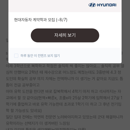
자유 게시판(아무개랩)
현대자동차 계약학과 모집 (~8/7)
미국 유학 게시판
미국 대학원 합격 후기 게시판
자세히 보기
일단 이런 고민을 하는 이유는 드디어 병역의 의무를 마쳤기 때문입니다.
대학원생 모집 게시판
s 이공계 재학 중이고 소위 말하는 유학이 그나마 수월한 전공 중 하나임(화
하루 동안 이 컨텐츠 보지 않기
대학원 합격 후기 게시판
학/화공/재료)
이제 3학년으로 복학하고 학점은 솔직히 썩 좋지는 않아요... 솔직히 공부 열
연구실(PI) 홍보 게시판
심히 안했어요 2학년 때 재수강으로 어느정도 메꿨는데도 3중반에 4.3 정
도인데 확실히 공부 의지 자체는 전역하니까 더 생기는 거 같아요 지금도 틈
석박사 채용 정보 게시판
틈이 전공 공부중이고
아마 유학 도전을 한다면 바로 칼복학해서 4학기 마저 하고 석사까지는 자
임용 정보 게시판
교에서 할 것 같아요(현역+빠른x, 조졸x라 25살 2학기에 입학해서 27살 1
학부 인턴 게시판
학기에 졸업하고 바로 유학 가능한데 초과로 1학기 더 하고 그 후년 전기입
학 할 가능성도 있네요)
취업 게시판
일단 입대 전에는 막연히 전문연 노려봐야지하고 있었는데 군대 해결하니까
유학이라는 선택지가 더 생겨버린 느낌임
임용 후기 게시판
내가 각각의 특징을 생각해봤는데(정확한지는 모름)