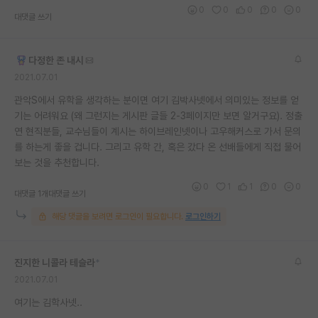
0
0
0
0
0
대댓글 쓰기
다정한 존 내시
2021.07.01
관악S에서 유학을 생각하는 분이면 여기 김박사넷에서 의미있는 정보를 얻
기는 어려워요 (왜 그런지는 게시판 글들 2-3페이지만 보면 알거구요). 정출
연 현직분들, 교수님들이 계시는 하이브레인넷이나 고우해커스로 가서 문의
를 하는게 좋을 겁니다. 그리고 유학 간, 혹은 갔다 온 선배들에게 직접 물어
보는 것을 추천합니다.
0
1
1
0
0
대댓글 1개
대댓글 쓰기
해당 댓글을 보려면 로그인이 필요합니다.
로그인하기
진지한 니콜라 테슬라
*
2021.07.01
여기는 김학사넷..