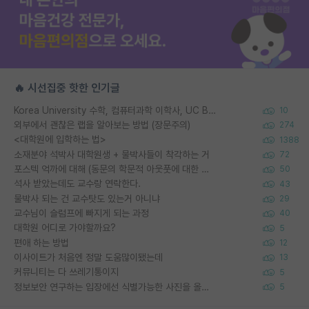
🔥 시선집중 핫한 인기글
Korea University 수학, 컴퓨터과학 이학사, UC Berkeley 산업공학 대학원 공학박사가 되는 것은 쉽지 않겠죠?
10
외부에서 괜찮은 랩을 알아보는 방법 (장문주의)
274
<대학원에 입학하는 법>
1388
소재분야 석박사 대학원생 + 물박사들이 착각하는 거
72
포스텍 억까에 대해 (동문의 학문적 아웃풋에 대한 반박)
50
석사 받았는데도 교수랑 연락한다.
43
물박사 되는 건 교수탓도 있는거 아니냐
29
교수님이 슬럼프에 빠지게 되는 과정
40
대학원 어디로 가야할까요?
5
편애 하는 방법
12
이사이트가 처음엔 정말 도움많이됐는데
13
커뮤니티는 다 쓰레기통이지
5
정보보안 연구하는 입장에선 식별가능한 사진을 올리는건 비추이긴함
5