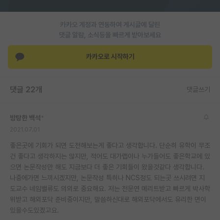
카카오 계정과 연동하여 게시글에 달린
댓글 알람, 소식등을 빠르게 받아보세요
카카오로 시작하기
댓글 22개
댓글쓰기
방탕한 백석
*
2021.07.01
좋은곳에 기회가 되면 도전해보는게 좋다고 생각합니다. 단순히 유학이 무조
건 좋다고 생각하지는 않지만, 적어도 대가랩이나 누가들어도 좋은학교에 있
으면 논문작성만 해도 지금보다 더 좋은 기회들이 왔을것같다 생각합니다.
나중에가면 느끼시겠지만, 논문작성 특히나 NCS정도 되는곳 쓰시려면 지
도교수 네임밸류도 의외로 중요해요. 저는 전문연 메리트받고 빠르게 박사학
위받고 해외포닥 준비중이지만, 말씀하신대로 해외포닥에서도 유리한 면이
있을수도있겠고요.