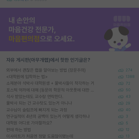
자유 게시판(아무개랩)에서 핫한 인기글은?
외부에서 괜찮은 랩을 알아보는 방법 (장문주의)
274
<대학원에 입학하는 법>
1388
소재분야 석박사 대학원생 + 물박사들이 착각하는 거
72
포스텍 억까에 대해 (동문의 학문적 아웃풋에 대한 반박)
50
석사 받았는데도 교수랑 연락한다.
43
물박사 되는 건 교수탓도 있는거 아니냐
29
교수님이 슬럼프에 빠지게 되는 과정
40
연구실적이 4년의 공백이 있는거 어떻게 생각하냐
3
대학원 어디로 가야할까요?
5
편애 하는 방법
12
이사이트가 처음엔 정말 도움많이됐는데
13