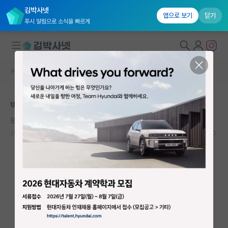
김박사넷
앱으로 보기
닫기
푸시 알림으로 소식을 빠르게
커뮤니티 홈
자유 게시판(아무개랩)
대학원생 모집
박사 해외 나갈 수 있으면 나가는게 맞는건가
국내대학원 정보
눈치보는 닐스 보어
연구실&오픈랩
2021.07.01
22
6211
커뮤니티
커뮤니티 홈
전체글보기
베스트 게시판
IF 명예의전당