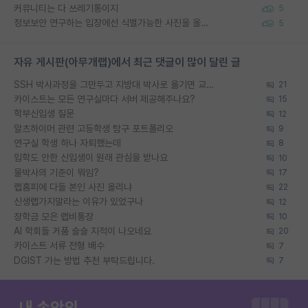
커뮤니티는 다 쓰레기통이지
5
정보보안 연구하는 입장에선 식별가능한 사진을 올리는건 비추이긴함
5
자유 게시판(아무개랩)에서 최근 댓글이 많이 달린 글
SSH 박사과정을 그만두고 지방대 박사로 옮기면 교수의 꿈은 끝일까요?
21
카이스트는 모든 연구실마다 서버 제공해주나요?
15
학부신입생 질문
12
알츠하이머 관련 고등학생 탐구 포트폴리오
9
연구실 학생 하나 자퇴했는데
8
입학도 안한 신입생이 원래 관심을 받나요
10
물박사의 기준이 뭐임?
17
랩홈피에 다들 본인 사진 올리냐
22
신생랩가지말라는 이유가 있었구나
12
장학금 모은 랩비통장
10
AI 학회들 거품 슬슬 지적이 나오네요
20
카이스트 서류 전형 배수
7
DGIST 가는 방법 추천 부탁드립니다.
7