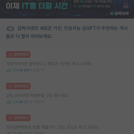
김박사넷의 새로운 거인, 인공지능 김GPT가 추천하는 게시
물로 더 멀리 바라보세요.
명예의전당
석박이어야만 받아준다고 했다가 석사만 하고 나가래
100
88
81871
명예의전당
신임 교수인데 학생분들 건강 챙기세요
341
37
76531
명예의전당
석사입학예정생 분들! 제발 어느 정도 각오는 하고 오세요.
156
27
39896