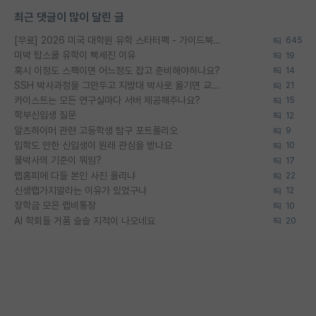
최근 댓글이 많이 달린 글
[무료] 2026 미국 대학원 유학 스타터팩 - 가이드북 & 합격자 컨택메일 템플릿
645
미박 탑스쿨 유학이 빡세진 이유
19
혹시 이정도 스펙이면 어느정도 잡고 준비해야하나요?
14
SSH 박사과정을 그만두고 지방대 박사로 옮기면 교수의 꿈은 끝일까요?
21
카이스트는 모든 연구실마다 서버 제공해주나요?
15
학부신입생 질문
12
알츠하이머 관련 고등학생 탐구 포트폴리오
9
입학도 안한 신입생이 원래 관심을 받나요
10
물박사의 기준이 뭐임?
17
랩홈피에 다들 본인 사진 올리냐
22
신생랩가지말라는 이유가 있었구나
12
장학금 모은 랩비통장
10
AI 학회들 거품 슬슬 지적이 나오네요
20