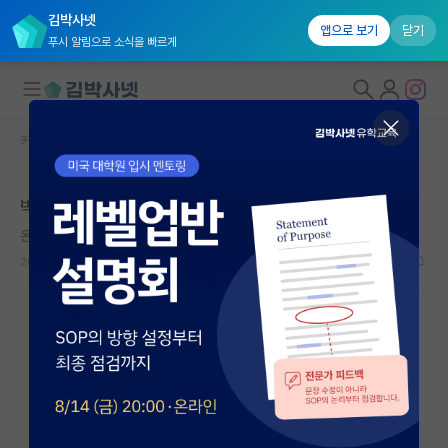
김박사넷
앱으로 보기
닫기
푸시 알림으로 소식을 빠르게
커뮤니티 홈
자유 게시판(아무개랩)
대학원생 모집
박사 유학 목표시 국내 석사 랩 선택 질문
국내대학원 정보
온화한 그레이스 호퍼
연구실&오픈랩
2024.01.30
7
1822
커뮤니티
커뮤니티 홈
전체글보기
베스트 게시판
IF 명예의전당