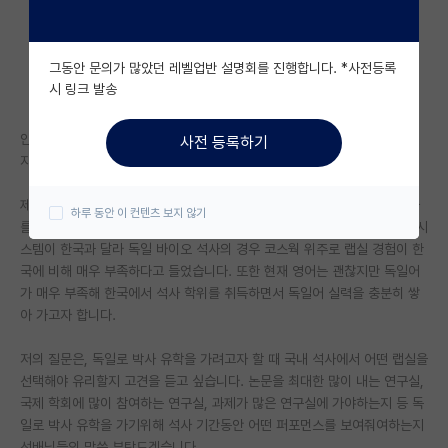
자유 게시판(아무개랩)
그동안 문의가 많았던 레벨업반 설명회를 진행합니다. *사전등록
미국 유학 게시판
시 링크 발송
미국 대학원 합격 후기 게시판
안녕하세요
사전 등록하기
대학원생 모집 게시판
지거국 생명과학과 4학년 학부생입니다.
대학원 합격 후기 게시판
제 목표는 독일에서 전공을 살려 취직하고 그곳에 정착하는 것입니다. 석사
하루 동안 이 컨텐츠 보지 않기
를 독일에서부터 하는 경우도 가능은 하겠지만 제가 알아본바로는 독일의 시
연구실(PI) 홍보 게시판
스템이 한국과 달라 독일 바이오 석사의 경우 코스웍 위주로 랩실 경험이 한
국에 비해 매우 부족하다고 들었습니다. 또한 현재 영어는 괜찮지만 독일어
석박사 채용 정보 게시판
가 매우 부족해 한국에서 석사 학위를 취득하면서 독일어 실력을 충분히 쌓
아 가고자 합니다.
임용 정보 게시판
학부 인턴 게시판
저의 질문은, 독일로 박사 유학을 가려고자 할 때 국내 석사에서 어떤 랩실을
선택해야 유리할지 고견을 듣고 싶습니다. 논문을 최대한 많이 내는 연구실,
취업 게시판
국제 학회에 많이 참여하는 연구실, 과제가 많은 연구실에 가야하는지 등 독
일로 박사 유학을 가기위해 석사 기간동안 어떤 퍼포먼스를 보여줘여하는지
임용 후기 게시판
선배님들의 말씀 부탁드겠습니다