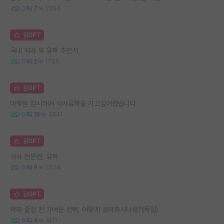
0
7
2254
김GPT
국내 석사 후 유학 추천서
0
2
1766
김GPT
대학원 입시하며 석사유학을 가고싶어졌습니다
0
19
4841
김GPT
석사 전문연, 유학
0
9
2634
김GPT
학부 졸업 전 가벼운 컨택, 어떻게 생각하시나요?(독일)
0
4
1811