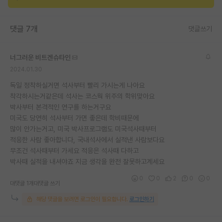
재팬라운지 🌸
댓글 7개
댓글쓰기
너그러운 비트겐슈타인
2024.01.30
독일 정착하실거면 석사부터 빨리 가시는게 나아요
착각하시는거같은데 석사는 코스웍 위주의 학위맞아요
박사부터 본격적인 연구를 하는거구요
미국도 당연히 석사부터 가면 좋은데 학비때문에
많이 안가는거고, 미국 박사프로그램도 미국석사때부터
적응한 사람 좋아합니다, 국내석사에서 실적낸 사람보다요
무조건 석사때부터 가세요 적응은 석사때 다하고
박사때 실적을 내셔야죠 지금 생각을 완전 잘못하고계세요
0
0
2
0
0
대댓글 1개
대댓글 쓰기
해당 댓글을 보려면 로그인이 필요합니다.
로그인하기