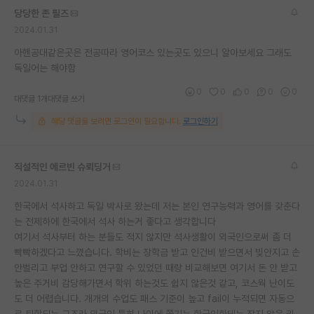
당당한 존 필즈
2024.01.31
아헨공대같은곳은 전공따라 영어코스 있는곳도 있으니 알아보세요 그래도
독일어는 해야함
0
0
0
0
0
대댓글 1개
대댓글 쓰기
해당 댓글을 보려면 로그인이 필요합니다.
로그인하기
직설적인 에르빈 슈뢰딩거
2024.01.31
한국에서 석사하고 독일 박사로 왔는데 저는 본인 연구능력과 영어를 갖춘다
는 전제하에 한국에서 석사 하는거 좋다고 생각합니다
여기서 석사부터 하는 분들도 적지 않지만 석사생활이 외국인으로써 좀 더
빡빡하겠다고 느꼈습니다. 학비는 장학금 받고 인건비 받으면서 빚안지고 손
안벌리고 부업 안하고 연구할 수 있었던 때랑 비교해보면 여기서 돈 안 받고
높은 주거비 감당해가면서 학위 하는것도 쉽지 않은것 같고, 코스웍 난이도
도 더 어렵습니다. 개개의 수업도 패스 기준이 높고 fail이 누적되면 자동으
로 퇴학되는 구조라 외국인 특히 나이에 쫓기는 한국인한테는 작지 않은 리