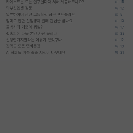
카이스트는 모든 연구실마다 서버 제공해주나요?
15
학부신입생 질문
12
알츠하이머 관련 고등학생 탐구 포트폴리오
9
입학도 안한 신입생이 원래 관심을 받나요
10
물박사의 기준이 뭐임?
17
랩홈피에 다들 본인 사진 올리냐
22
신생랩가지말라는 이유가 있었구나
12
장학금 모은 랩비통장
10
AI 학회들 거품 슬슬 지적이 나오네요
21