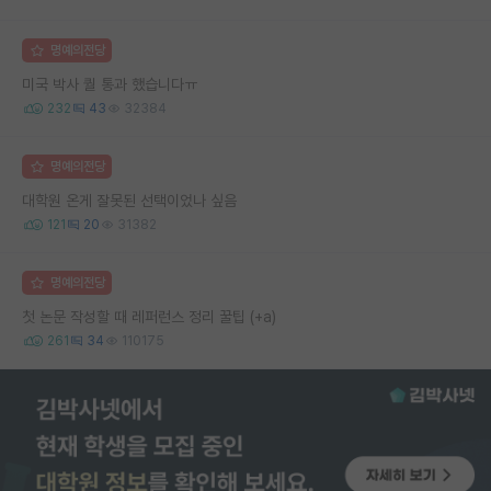
명예의전당
미국 박사 퀄 통과 했습니다ㅠ
232
43
32384
명예의전당
대학원 온게 잘못된 선택이었나 싶음
121
20
31382
명예의전당
첫 논문 작성할 때 레퍼런스 정리 꿀팁 (+a)
261
34
110175