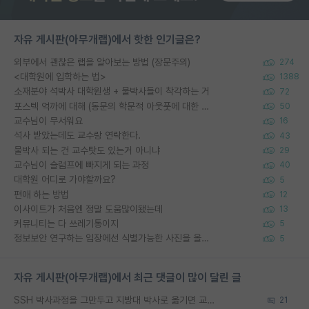
자유 게시판(아무개랩)에서 핫한 인기글은?
외부에서 괜찮은 랩을 알아보는 방법 (장문주의)
274
<대학원에 입학하는 법>
1388
소재분야 석박사 대학원생 + 물박사들이 착각하는 거
72
포스텍 억까에 대해 (동문의 학문적 아웃풋에 대한 반박)
50
교수님이 무서워요
16
석사 받았는데도 교수랑 연락한다.
43
물박사 되는 건 교수탓도 있는거 아니냐
29
교수님이 슬럼프에 빠지게 되는 과정
40
대학원 어디로 가야할까요?
5
편애 하는 방법
12
이사이트가 처음엔 정말 도움많이됐는데
13
커뮤니티는 다 쓰레기통이지
5
정보보안 연구하는 입장에선 식별가능한 사진을 올리는건 비추이긴함
5
자유 게시판(아무개랩)에서 최근 댓글이 많이 달린 글
SSH 박사과정을 그만두고 지방대 박사로 옮기면 교수의 꿈은 끝일까요?
21