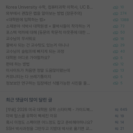
Korea University 수학, 컴퓨터과학 이학사, UC Berkeley 산업공학 대학원 공학박사가 되는 것은 쉽지 않겠죠?
10
외부에서 괜찮은 랩을 알아보는 방법 (장문주의)
274
<대학원에 입학하는 법>
1388
소재분야 석박사 대학원생 + 물박사들이 착각하는 거
72
포스텍 억까에 대해 (동문의 학문적 아웃풋에 대한 반박)
50
교수님이 무서워요
16
물박사 되는 건 교수탓도 있는거 아니냐
29
교수님이 슬럼프에 빠지게 되는 과정
40
대학원 어디로 가야할까요?
5
편애 하는 방법
12
이사이트가 처음엔 정말 도움많이됐는데
13
커뮤니티는 다 쓰레기통이지
5
정보보안 연구하는 입장에선 식별가능한 사진을 올리는건 비추이긴함
5
최근 댓글이 많이 달린 글
[무료] 2026 미국 대학원 유학 스타터팩 - 가이드북 & 합격자 컨택메일 템플릿
645
미박 탑스쿨 유학이 빡세진 이유
19
혹시 이정도 스펙이면 어느정도 잡고 준비해야하나요?
14
SSH 박사과정을 그만두고 지방대 박사로 옮기면 교수의 꿈은 끝일까요?
21