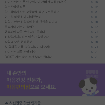
카이스트는 모든 연구실마다 서버 제공해주나요?
15
학부신입생 질문
12
알츠하이머 관련 고등학생 탐구 포트폴리오
9
연구실 학생 하나 자퇴했는데
8
입학도 안한 신입생이 원래 관심을 받나요
10
물박사의 기준이 뭐임?
17
랩홈피에 다들 본인 사진 올리냐
22
신생랩가지말라는 이유가 있었구나
12
장학금 모은 랩비통장
10
AI 학회들 거품 슬슬 지적이 나오네요
21
카이스트 서류 전형 배수
7
DGIST 가는 방법 추천 부탁드립니다.
7
🔥 시선집중 핫한 인기글