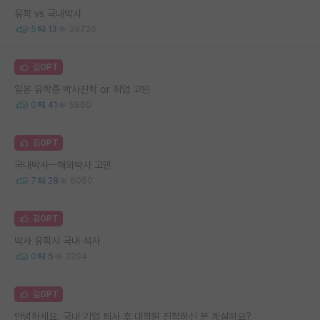
유학 vs 국내박사
5
13
39726
김GPT
일본 유학중 박사진학 or 취업 고민
0
41
5860
김GPT
국내박사ㅡ해외박사 고민
7
28
6050
김GPT
박사 유학시 국내 석사
0
5
3294
김GPT
안녕하세요, 국내 기업 퇴사 후 대학원 진학하신 분 계실까요?