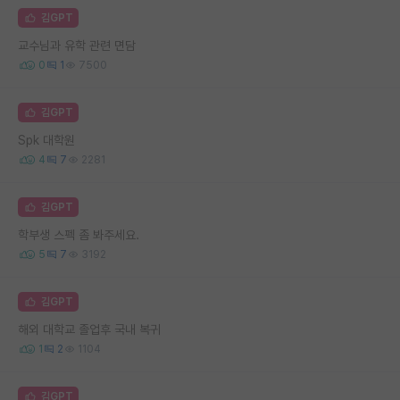
김GPT
교수님과 유학 관련 면담
0
1
7500
김GPT
Spk 대학원
4
7
2281
김GPT
학부생 스펙 좀 봐주세요.
5
7
3192
김GPT
해외 대학교 졸업후 국내 복귀
1
2
1104
김GPT