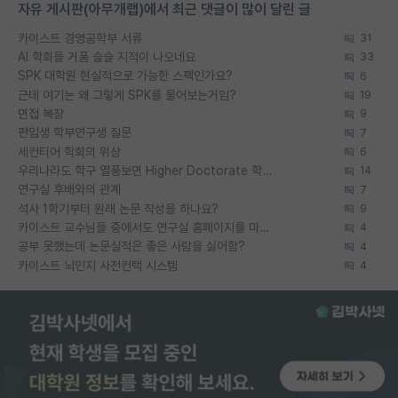
자유 게시판(아무개랩)에서 최근 댓글이 많이 달린 글
카이스트 경영공학부 서류
31
AI 학회들 거품 슬슬 지적이 나오네요
33
SPK 대학원 현실적으로 가능한 스펙인가요?
6
근데 여기는 왜 그렇게 SPK를 물어보는거임?
19
면접 복장
9
편입생 학부연구생 질문
7
세컨티어 학회의 위상
6
우리나라도 학구 열풍보면 Higher Doctorate 학위가 필요하다고 봅니다.
14
연구실 후배와의 관계
7
석사 1학기부터 원래 논문 작성을 하나요?
9
카이스트 교수님들 중에서도 연구실 홈페이지를 마련 안 하신 분들이 계시던데
4
공부 못했는데 논문실적은 좋은 사람을 싫어함?
4
카이스트 뇌인지 사전컨택 시스템
4