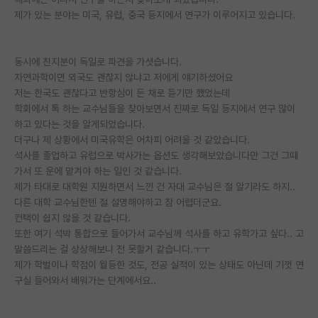
제가 있는 분야는 미국, 유럽, 중국 등지에서 연구가 이루어지고 있습니다.
PI 전용 게시판
인문사회 계열 게시판
동시에 친지분이 독일로 파견을 가셧습니다.
자연과학이면 외국도 괜찮지 않냐고 저에게 얘기하셨어요
특수/전문대학원 게시판
저는 한국도 괜찮다고 반항심이 든 채로 듣기만 했었는데
반도체/AI 게시판
학회에서 톡 하는 교수님들을 찾아보면서 진짜로 독일 등지에서 연구 많이
하고 있다는 것을 알게되었습니다.
장학금/장학생 게시판
더구나 제 상황에서 미국유학은 어차피 어려울 것 같았습니다.
석사를 졸업하고 유럽으로 박사가는 옵션도 생각해보았습니다만 그건 그때
학술 정보 게시판
가서 또 운에 맡겨야 하는 일인 것 같습니다.
제가 타대로 대학원 지원하면서 느낀 건 자대 교수님은 절 알기라도 하지..
홍보 게시판
다른 대학 교수님한텐 절 설명해야하고 참 어렵더군요.
컨택이 쉽지 않을 것 같습니다.
커리어
또한 여기 석박 통합으로 들어가서 교수님께 석사를 하고 유학가고 싶다.. 고
유학교육
말씀드리는 걸 상상해보니 전 못할거 같습니다.ㅜㅜ
제가 학벌이나 학점이 월등한 것도, 전공 실적이 있는 상태도 아닌데 기껏 연
이벤트
구실 들어와서 배워가는 단계에서요..
반도체 아카데미