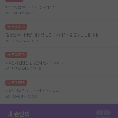
K 석박통합 vs. S 석사 후 해외박사
3
21
4337
명예의전당
[일반랩 vs 대가랩] 연구 및 논문비교 (과학자를 꿈꾸는 분들에게)
404
40
111052
명예의전당
대학원에 답답한 친구들이 많이 보이네요...
308
34
64845
명예의전당
대학원 옮기길 정말 잘 한 것 같습니다.
139
5
55562