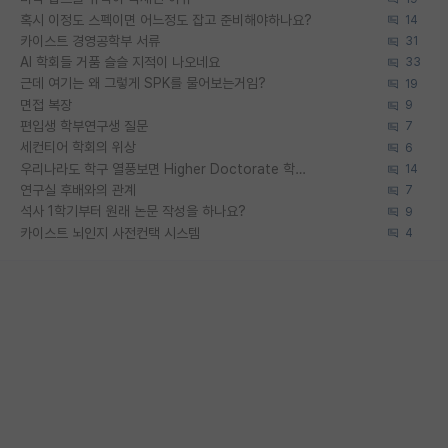
혹시 이정도 스펙이면 어느정도 잡고 준비해야하나요?
14
카이스트 경영공학부 서류
31
AI 학회들 거품 슬슬 지적이 나오네요
33
근데 여기는 왜 그렇게 SPK를 물어보는거임?
19
면접 복장
9
편입생 학부연구생 질문
7
세컨티어 학회의 위상
6
우리나라도 학구 열풍보면 Higher Doctorate 학위가 필요하다고 봅니다.
14
연구실 후배와의 관계
7
석사 1학기부터 원래 논문 작성을 하나요?
9
카이스트 뇌인지 사전컨택 시스템
4