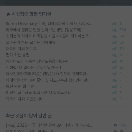
🔥 시선집중 핫한 인기글
Korea University 수학, 컴퓨터과학 이학사, UC Berkeley 산업공학 대학원 공학박사가 되는 것은 쉽지 않겠죠?
11
외부에서 괜찮은 랩을 알아보는 방법 (장문주의)
280
소재분야 석박사 대학원생 + 물박사들이 착각하는 거
79
말바꾸기 하는 교수는 피하세요
55
대학원 자퇴 2년 후
111
편애 하는 방법
17
이사이트가 처음엔 정말 도움많이됐는데
16
신생랩가지말라는 이유가 있었구나
20
박사진학하기에 2억은 괜찮은 (?) 정도의 경제력인가요
9
타대학원 컨텍 준비중인데, 지도교수님께는 언제 말씀드려야 할까요?
2
통신 관련 랩 추천
3
K 전전 교수님들 랩실 어떤지 질문드려요!
3
막학기 자퇴 고민됩니다
3
최근 댓글이 많이 달린 글
[무료] 2026 미국 대학원 유학 스타터팩 - 가이드북 & 합격자 컨택메일 템플릿
653
미박 탑스쿨 유학이 빡세진 이유
19