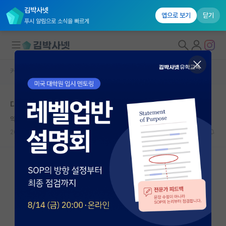
김박사넷
앱으로 보기
닫기
푸시 알림으로 소식을 빠르게
커뮤니티 홈
자유 게시판(아무개랩)
대학원생 모집
대학원 입시하며 석사유학을 가고싶어졌습니다
국내대학원 정보
약삭빠른 시몬 드 보부아르
연구실&오픈랩
2024.08.15
19
4866
커뮤니티
커뮤니티 홈
전체글보기
베스트 게시판
IF 명예의전당