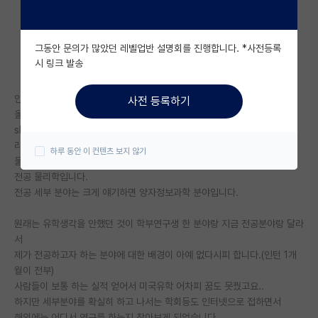
자유 게시판(아무개랩)
그동안 문의가 많았던 레벨업반 설명회를 진행합니다. *사전등록
미국 유학 게시판
시 링크 발송
미국 대학원 합격 후기 게시판
안녕하세요
사전 등록하기
대학원생 모집 게시판
올해 대학원 입시하느라 정신없이 합격만 바라고 살았습니다.
skp중 한 곳에 석박 통합과정으로 붙었고 제가 바라던 연구실이 있는 곳이
대학원 합격 후기 게시판
라 안도하며 지냈습니다.
하루 동안 이 컨텐츠 보지 않기
물론 가서 힘들겠지만 일단은 바라는 곳에 붙었다 하고요..
연구실(PI) 홍보 게시판
전공 물리학입니다.
전공 세부 분야는 크게 얘기하면 양자정보과학 분야입니다.
석박사 채용 정보 게시판
원래는 유학생각을 안했던 것이 학부연구생 한 분야랑 지금 전공분야랑 달라
임용 정보 게시판
서
학부 인턴 게시판
제가 전공하고자 하는 분야에 대한 배경이 아예 없다시피 합니다.(인턴 1개
월이 전부)
취업 게시판
사람들이 보통 하는 실적 얻어서 미국유학 어차피 꿈도 못꿨고요..
하지만 세부분야를 확실히 하고 나서는 학회등도 인터넷으로 접하면서
임용 후기 게시판
해외에는 어디서 연구를 하는지 찾아보게 되었습니다.