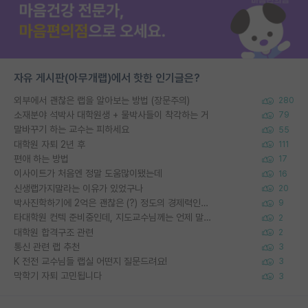
자유 게시판(아무개랩)에서 핫한 인기글은?
외부에서 괜찮은 랩을 알아보는 방법 (장문주의)
280
소재분야 석박사 대학원생 + 물박사들이 착각하는 거
79
말바꾸기 하는 교수는 피하세요
55
대학원 자퇴 2년 후
111
편애 하는 방법
17
이사이트가 처음엔 정말 도움많이됐는데
16
신생랩가지말라는 이유가 있었구나
20
박사진학하기에 2억은 괜찮은 (?) 정도의 경제력인가요
9
타대학원 컨텍 준비중인데, 지도교수님께는 언제 말씀드려야 할까요?
2
대학원 합격구조 관련
2
통신 관련 랩 추천
3
K 전전 교수님들 랩실 어떤지 질문드려요!
3
막학기 자퇴 고민됩니다
3