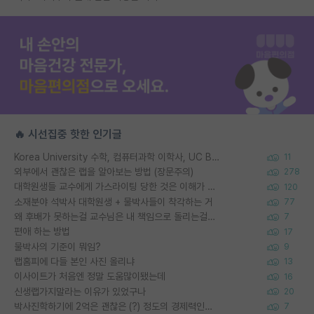
🔥 시선집중 핫한 인기글
Korea University 수학, 컴퓨터과학 이학사, UC Berkeley 산업공학 대학원 공학박사가 되는 것은 쉽지 않겠죠?
11
외부에서 괜찮은 랩을 알아보는 방법 (장문주의)
278
대학원생들 교수에게 가스라이팅 당한 것은 이해가 갑니다. 안타깝네요.
120
소재분야 석박사 대학원생 + 물박사들이 착각하는 거
77
왜 후배가 못하는걸 교수님은 내 책임으로 돌리는걸까요?
7
편애 하는 방법
17
물박사의 기준이 뭐임?
9
랩홈피에 다들 본인 사진 올리냐
13
이사이트가 처음엔 정말 도움많이됐는데
16
신생랩가지말라는 이유가 있었구나
20
박사진학하기에 2억은 괜찮은 (?) 정도의 경제력인가요
7