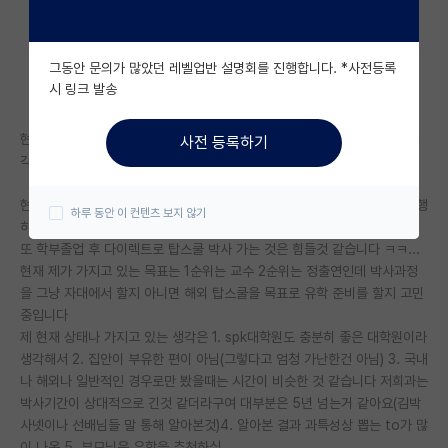
자유 게시판(아무개랩)
그동안 문의가 많았던 레벨업반 설명회를 진행합니다. *사전등록
미국 유학 게시판
시 링크 발송
미국 대학원 합격 후기 게시판
현재 군대에 박혀 있다보니 자연스럽게 앞으로 뭐하고 살아야 하나 많이 생
사전 등록하기
대학원생 모집 게시판
각해보게 되는것 같은데요
대학원 합격 후기 게시판
현재 저는 서울대 자연대 재학중이고 석사과정은 일단 같은 서울대에서 진행
하루 동안 이 컨텐츠 보지 않기
하려고 합니다. 과 특성상 페이퍼가 많이 나와 경험을 쌓기도 좋을 것 같고
연구실(PI) 홍보 게시판
또 학부졸업 후 다이렉트로 탑스쿨 박사 가는 것은 힘들것 같습니다 ㅋㅋ...
현재 제가 가지고 있는 목표는 1순위는 교수 2순위는 정출연인데 박사과정
석박사 채용 정보 게시판
을 그냥 자대에서 할지 아니면 해외 탑스쿨을 목표로 유학 준비를 할지 고민
중입니다
임용 정보 게시판
제 현재 상태나 가지고 있는 생각은 1. spk대학원도 충분히 좋은 대학원이라
학부 인턴 게시판
생각해서 2. 집안이 부유한 편이 아님(그렇다고 엄청 가난한건 아님) 3. 국내
나 해외나 일반적인 경우로만 봤을때는 시간이 비슷한 것 같습니다 저희과는
취업 게시판
박사기간이 상대적으로 긴것 같더라구여 대부분은 5년 넘는거 같아요(김박
사넷이나 선배님들 말 통해 알아본것)4. 알아본 결과 과특성상 뽑는 to가 많
임용 후기 게시판
이 나옴 5. 부모님은 유학을 추천하심