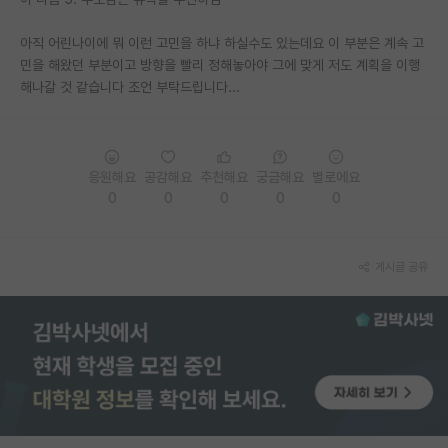
PI 전용 게시판
아직 어린나이에 뭐 이런 고민을 하냐 하실수도 있는데요 이 부분은 계속 고
민을 해왔던 부분이고 방향을 빨리 정해놓아야 그에 맞게 저도 계획을 이행
인문사회 계열 게시판
해나갈 것 같습니다 조언 부탁드립니다...
특수/전문대학원 게시판
반도체/AI 게시판
응원해요
공감해요
추천해요
궁금해요
별로에요
장학금/장학생 게시판
0
0
0
0
0
학술 정보 게시판
게시글 공유
홍보 게시판
커리어
유학교육
이벤트
반도체 아카데미