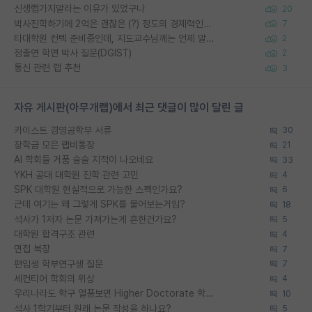
신생랩가지말라는 이유가 있었구나
20
박사진학하기에 2억은 괜찮은 (?) 정도의 경제력인가요
7
타대학원 컨텍 준비중인데, 지도교수님께는 언제 말씀드려야 할까요?
2
정출연 학연 박사 질문(DGIST)
2
통신 관련 랩 추천
3
자유 게시판(아무개랩)에서 최근 댓글이 많이 달린 글
카이스트 경영공학부 서류
30
장학금 모은 랩비통장
21
AI 학회들 거품 슬슬 지적이 나오네요
33
YKH 공대 대학원 진학 관련 고민
4
SPK 대학원 현실적으로 가능한 스펙인가요?
6
근데 여기는 왜 그렇게 SPK를 물어보는거임?
18
석사가 1저자 논문 가져가는게 흔한건가요?
5
대학원 합격구조 관련
4
면접 복장
7
편입생 학부연구생 질문
7
세컨티어 학회의 위상
4
우리나라도 학구 열풍보면 Higher Doctorate 학위가 필요하다고 봅니다.
10
석사 1학기부터 원래 논문 작성을 하나요?
5