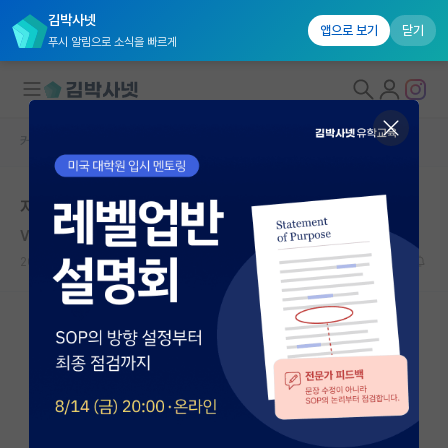
김박사넷
앱으로 보기
닫기
푸시 알림으로 소식을 빠르게
커뮤니티 홈
자유 게시판(아무개랩)
대학원생 모집
자대 대학원과 해외유학 고민중입니다
국내대학원 정보
Vincent van Gogh
연구실&오픈랩
2020.04.15
7
5231
커뮤니티
커뮤니티 홈
전체글보기
베스트 게시판
IF 명예의전당