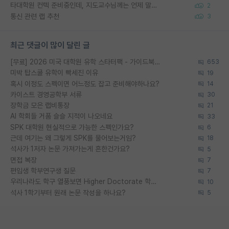
타대학원 컨텍 준비중인데, 지도교수님께는 언제 말씀드려야 할까요?
2
통신 관련 랩 추천
3
최근 댓글이 많이 달린 글
[무료] 2026 미국 대학원 유학 스타터팩 - 가이드북 & 합격자 컨택메일 템플릿
653
미박 탑스쿨 유학이 빡세진 이유
19
혹시 이정도 스펙이면 어느정도 잡고 준비해야하나요?
14
카이스트 경영공학부 서류
30
장학금 모은 랩비통장
21
AI 학회들 거품 슬슬 지적이 나오네요
33
SPK 대학원 현실적으로 가능한 스펙인가요?
6
근데 여기는 왜 그렇게 SPK를 물어보는거임?
18
석사가 1저자 논문 가져가는게 흔한건가요?
5
면접 복장
7
편입생 학부연구생 질문
7
우리나라도 학구 열풍보면 Higher Doctorate 학위가 필요하다고 봅니다.
10
석사 1학기부터 원래 논문 작성을 하나요?
5