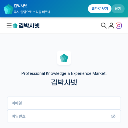
김박사넷
앱으로 보기
닫기
푸시 알림으로 소식을 빠르게
대학원생 모집
국내대학원 정보
연구실&오픈랩
Professional Knowledge & Experience Market,
김박사넷
커뮤니티
커리어
이메일
유학교육
이벤트
비밀번호
반도체 아카데미