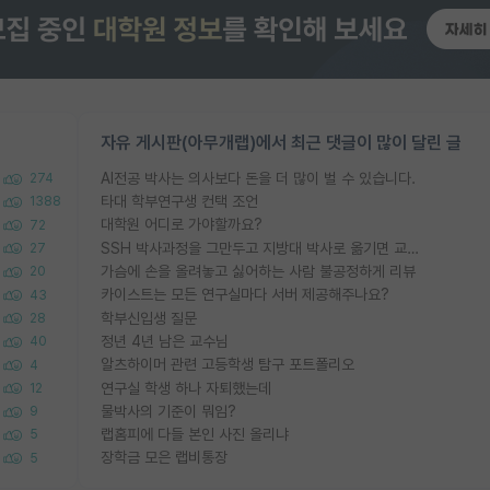
자유 게시판(아무개랩)에서 최근 댓글이 많이 달린 글
AI전공 박사는 의사보다 돈을 더 많이 벌 수 있습니다.
274
타대 학부연구생 컨택 조언
1388
대학원 어디로 가야할까요?
72
SSH 박사과정을 그만두고 지방대 박사로 옮기면 교수의 꿈은 끝일까요?
27
가슴에 손을 올려놓고 싫어하는 사람 불공정하게 리뷰
20
카이스트는 모든 연구실마다 서버 제공해주나요?
43
학부신입생 질문
28
정년 4년 남은 교수님
40
알츠하이머 관련 고등학생 탐구 포트폴리오
4
연구실 학생 하나 자퇴했는데
12
물박사의 기준이 뭐임?
9
랩홈피에 다들 본인 사진 올리냐
5
장학금 모은 랩비통장
5