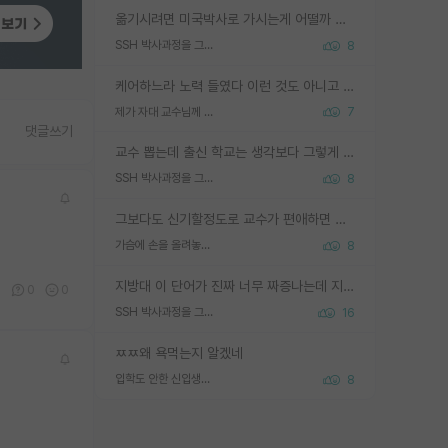
옮기시려면 미국박사로 가시는게 어떨까 싶네요. 교수가 꿈이면 미국박사 하고 미국교수 까지 같이 노리시는게 기회가 많지 않을까요?
SSH 박사과정을 그만두고 지방대 박사로 옮기면 교수의 꿈은 끝일까요?
8
케어하느라 노력 들였다 이런 것도 아니고 뭔 기술을 들고 튀어요... 학부생한테 알려준 걸 '기술 들고 튄다' 정도로 표현할 정도의 집단이면 얼마나 그 연구의 깊이가 얕은건가요?
제가 자대 교수님께 무례하게 행동한 걸까요?
7
댓글쓰기
교수 뽑는데 출신 학교는 생각보다 그렇게 안 봄. 앞으로는 더 안 보게 될거임. 박사는 어디서 진행해도 됨. 단, 제대로 쌓고 좋은 실적 만들 수 있다면. 그런데 지방대는 그럴 가능성이 지극히 낮음. 나만 열심히 잘 하면 된다? 인간은 주변 환경에 지배되는 나약한 존재임. 주변의 지방대 대학원생과 섞이고 지방 특유의 여유로움 또는 나쁘게 얘기해서 나태함에 젖어 살다보면 교수의 꿈 자체를 잊어버리게 될 가능성도 있음. 주변 환경이 70~80%임.
SSH 박사과정을 그만두고 지방대 박사로 옮기면 교수의 꿈은 끝일까요?
8
그보다도 신기할정도로 교수가 편애하면 그사람만 논문이 되더라구요 내용이 다른 사람보다 허접해도요
가슴에 손을 올려놓고 싫어하는 사람 불공정하게 리뷰
8
지방대 이 단어가 진짜 너무 짜증나는데 지방대면 다 그냥 쓰레기인가요? 무슨 말 같지도 않은 댓글들이 있는건지??? 지방에도 충분히 좋은 대학 많고 충분히 잘하는 교수님들 많습니다 포항공대 4개 IST 대표 지거국들 여기 모두 다 지방에 있고 여기 출신들 중에 교수하는 분들 적지 않습니다 지거국 출신이 무슨 교수를 하냐?라고 생각할 사람들 많은데 상위 대표 지거국에 아웃라이어들 많습니다 결국 개인의 연구역량과 실적이 중요합니다 이 역량을 펼치는데 있어서 지도교수와의 합도 중요합니다. 그리고 경력이 필요하면 해외포닥까지 다녀오세요
0
0
0
SSH 박사과정을 그만두고 지방대 박사로 옮기면 교수의 꿈은 끝일까요?
16
ㅉㅉ왜 욕먹는지 알겠네
입학도 안한 신입생이 원래 관심을 받나요
8