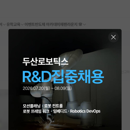
어
유학교육
이벤트
반도체 아카데미
재팬라운지 🌸
스크랩
신고하