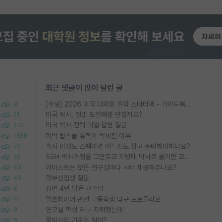
최근 댓글이 많이 달린 글
[무료] 2026 미국 대학원 유학 스타터팩 - 가이드북 & 합격자 컨택메일 템플릿
9
미국 박사, 정말 도전해볼 만할까요?
21
미국 박사 컨택 메일 답변 질문
274
미박 탑스쿨 유학이 빡세진 이유
1388
혹시 이정도 스펙이면 어느정도 잡고 준비해야하나요?
72
SSH 박사과정을 그만두고 지방대 박사로 옮기면 교수의 꿈은 끝일까요?
20
카이스트는 모든 연구실마다 서버 제공해주나요?
43
학부신입생 질문
40
정년 4년 남은 교수님
4
알츠하이머 관련 고등학생 탐구 포트폴리오
12
연구실 학생 하나 자퇴했는데
9
물박사의 기준이 뭐임?
5