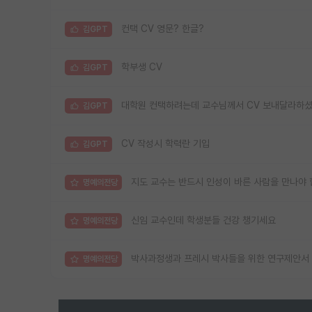
컨택 CV 영문? 한글?
김GPT
학부생 CV
김GPT
대학원 컨택하려는데 교수님께서 CV 보내달라하셨
김GPT
CV 작성시 학력란 기입
김GPT
지도 교수는 반드시 인성이 바른 사람을 만나야 
명예의전당
신임 교수인데 학생분들 건강 챙기세요
명예의전당
박사과정생과 프레시 박사들을 위한 연구제안서 
명예의전당