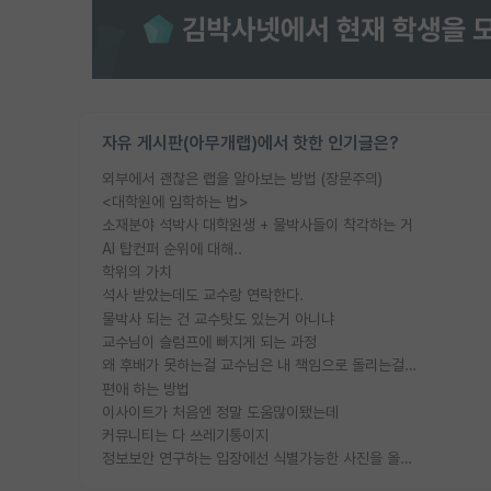
자유 게시판(아무개랩)에서 핫한 인기글은?
외부에서 괜찮은 랩을 알아보는 방법 (장문주의)
<대학원에 입학하는 법>
소재분야 석박사 대학원생 + 물박사들이 착각하는 거
AI 탑컨퍼 순위에 대해..
학위의 가치
석사 받았는데도 교수랑 연락한다.
물박사 되는 건 교수탓도 있는거 아니냐
교수님이 슬럼프에 빠지게 되는 과정
왜 후배가 못하는걸 교수님은 내 책임으로 돌리는걸까요?
편애 하는 방법
이사이트가 처음엔 정말 도움많이됐는데
커뮤니티는 다 쓰레기통이지
정보보안 연구하는 입장에선 식별가능한 사진을 올리는건 비추이긴함