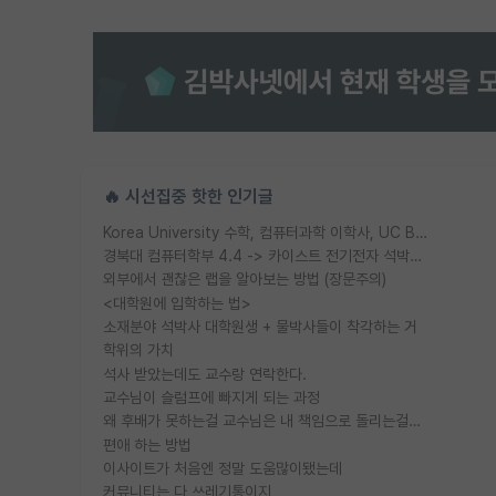
🔥 시선집중 핫한 인기글
Korea University 수학, 컴퓨터과학 이학사, UC Berkeley 산업공학 대학원 공학박사가 되는 것은 쉽지 않겠죠?
경북대 컴퓨터학부 4.4 -> 카이스트 전기전자 석박사통합과정 합격
외부에서 괜찮은 랩을 알아보는 방법 (장문주의)
<대학원에 입학하는 법>
소재분야 석박사 대학원생 + 물박사들이 착각하는 거
학위의 가치
석사 받았는데도 교수랑 연락한다.
교수님이 슬럼프에 빠지게 되는 과정
왜 후배가 못하는걸 교수님은 내 책임으로 돌리는걸까요?
편애 하는 방법
이사이트가 처음엔 정말 도움많이됐는데
커뮤니티는 다 쓰레기통이지