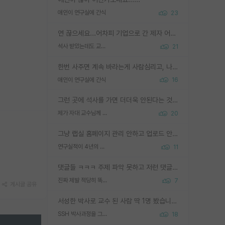
애인이 연구실에 간식
23
연 끊으세요...어차피 기업으로 간 제자 어떻게 못합니다. 기업에서는 교수들 사기꾼으로 보는 시선도 강하고, 앞에서나 교수님하고 떠받들어주지 많이 무시합니다. 영향력도 0에 수렴합니다. 그리고 생각해보십시오. 석사로 기업간 제자가 무슨 힘이 있다고 과제를 달라고 합니까? 말만 교수지 무능력자라고 생각합니다. 세금이 아깝습니다.
석사 받았는데도 교수랑 연락한다.
21
한번 사주면 계속 바라는게 사람심리고, 나중에 안사주면 말이 나옵니다. 그리고 작성자분 커플이 한번 그런 행동을 하면, 선례로 남아 이상하게도 문화로 자리잡을수도 있습니다. 애꿎은 다른 학생들은 생각도 안했는데, 간식을 사가야하는 피해를 볼 수 있습니다. 다 경험에서 우러나온 댓글입니다... 제발 이상한 선례를 만들지 마세요.
애인이 연구실에 간식
16
그런 곳에 석사를 가면 더더욱 안된다는 것을 깨달으시면 된겁니다!
제가 자대 교수님께 무례하게 행동한 걸까요?
20
그냥 랩실 홈페이지 관리 안하고 업로드 안한거 아님?
연구실적이 4년의 공백이 있는거 어떻게 생각하냐
11
댓글들 ㅋㅋㅋ 주제 파악 못하고 저런 댓글들을 쓰네. 조직에 인간이 얼마나 중요한데 걱정될 수도 있지 ㅋㅋ 본인들은 퍽이나 잘하나봐 ? 현실은 남들한테 욕 안 먹는 1인분만 하는 것도 힘들텐데 ?
진짜 제발 적당히 똑똑한 박사과정이라도 위에 있었으면..
7
게시글 공유
서성한 박사로 교수 된 사람 딱 1명 봤습니다. 근데 지방대 박사로 교수된 거는 기적이 일어나야되요. 서성한 학부부터여도 빡센게 교수임용일텐데 지방대박사로 무슨 교수가 되나요...... 중소기업/중견기업 팀장급/연구소장급이나 될거 같네요.
SSH 박사과정을 그만두고 지방대 박사로 옮기면 교수의 꿈은 끝일까요?
18