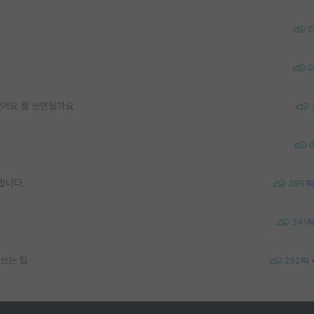
0
0
어요 뭘 쓰면될까요
합니다.
399
341
쓰는 팁
252