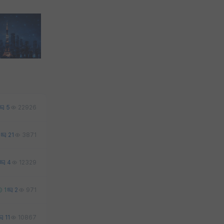
5
22926
21
3871
4
12329
1
2
971
11
10867