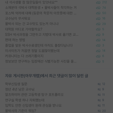
내 석사생활 참 많은일들이 있엇네요^^
212
소재분야 석박사 대학원생 + 물박사들이 착각하는 거
74
포스텍 억까에 대해 (동문의 학문적 아웃풋에 대한 반박)
50
교수님이 무서워요
16
물박사 되는 건 교수탓도 있는거 아니냐
29
대학원 어디로 가야할까요?
5
SSH 박사과정을 그만두고 지방대 박사로 옮기면 교수의 꿈은 끝일까요?
9
편애 하는 방법
14
졸업을 앞둔 박사수료생인데 아직도 출장다닙니다
3
이사이트가 처음엔 정말 도움많이됐는데
14
커뮤니티는 다 쓰레기통이지
6
정보보안 연구하는 입장에선 식별가능한 사진을 올리는건 비추이긴함
5
자유 게시판(아무개랩)에서 최근 댓글이 많이 달린 글
학부신입생 질문
12
정년 4년 남은 교수님
9
알츠하이머 관련 고등학생 탐구 포트폴리오
11
연구실 학생 하나 자퇴했는데
9
입학도 안한 신입생이 원래 관심을 받나요
11
물박사의 기준이 뭐임?
20