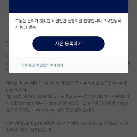
자유 게시판(아무개랩)
그동안 문의가 많았던 레벨업반 설명회를 진행합니다. *사전등록
미국 유학 게시판
시 링크 발송
미국 대학원 합격 후기 게시판
안녕하세요.
사전 등록하기
대학원생 모집 게시판
이번에 처음으로 review 논문을 집필을 하게 되었는데, reseach paper과
대학원 합격 후기 게시판
는 많이 달라 현재 figure 작업만 남겨두고 있어 혹시 집필을 하셨거나 경험
하루 동안 이 컨텐츠 보지 않기
이 있으신 분들께 질문을 드립니다.
연구실(PI) 홍보 게시판
대부분 figure 내부에 (a) (b) (c)이런식으로 caption을 달고(Research
석박사 채용 정보 게시판
paper)에서,
figure을 review paper에 그대로 들고 오는 경우 caption이 지워져있거
임용 정보 게시판
나 (SEM image 내부에 caption을 넣었음에도 불구하고) 깔끔한 image
학부 인턴 게시판
를 가지고 있는 review paper들이 있는 걸 봤습니다.
취업 게시판
어떤 방식으로 figure 인용을 하는지 방법을 교수님께서도 잘 모르시는 것
같아서 이렇게 질문남깁니다.
임용 후기 게시판