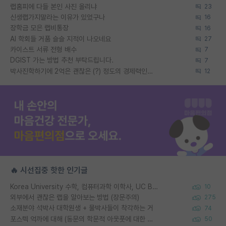
랩홈피에 다들 본인 사진 올리냐
23
신생랩가지말라는 이유가 있었구나
16
장학금 모은 랩비통장
16
AI 학회들 거품 슬슬 지적이 나오네요
27
카이스트 서류 전형 배수
7
DGIST 가는 방법 추천 부탁드립니다.
7
박사진학하기에 2억은 괜찮은 (?) 정도의 경제력인가요
12
🔥 시선집중 핫한 인기글
Korea University 수학, 컴퓨터과학 이학사, UC Berkeley 산업공학 대학원 공학박사가 되는 것은 쉽지 않겠죠?
10
외부에서 괜찮은 랩을 알아보는 방법 (장문주의)
275
소재분야 석박사 대학원생 + 물박사들이 착각하는 거
74
포스텍 억까에 대해 (동문의 학문적 아웃풋에 대한 반박)
50