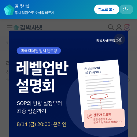
김박사넷
앱으로 보기
닫기
푸시 알림으로 소식을 빠르게
커뮤니티 홈
자유 게시판(아무개랩)
대학원생 모집
리뷰논문 써보신 선배님들, figure 관련 질문이 있습니다.
국내대학원 정보
성급한 코페르니쿠스
연구실&오픈랩
2023.12.13
2
4834
커뮤니티
커뮤니티 홈
전체글보기
베스트 게시판
IF 명예의전당