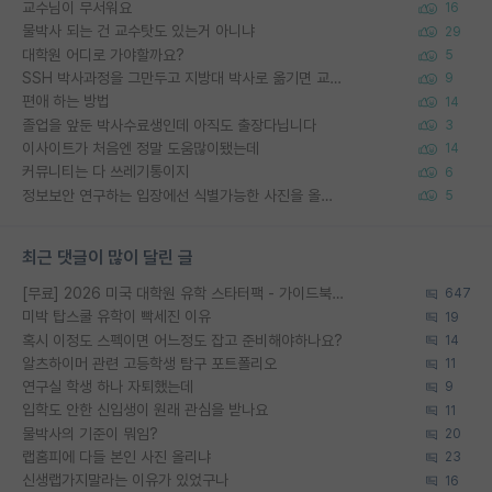
교수님이 무서워요
16
물박사 되는 건 교수탓도 있는거 아니냐
29
대학원 어디로 가야할까요?
5
SSH 박사과정을 그만두고 지방대 박사로 옮기면 교수의 꿈은 끝일까요?
9
편애 하는 방법
14
졸업을 앞둔 박사수료생인데 아직도 출장다닙니다
3
이사이트가 처음엔 정말 도움많이됐는데
14
커뮤니티는 다 쓰레기통이지
6
정보보안 연구하는 입장에선 식별가능한 사진을 올리는건 비추이긴함
5
최근 댓글이 많이 달린 글
[무료] 2026 미국 대학원 유학 스타터팩 - 가이드북 & 합격자 컨택메일 템플릿
647
미박 탑스쿨 유학이 빡세진 이유
19
혹시 이정도 스펙이면 어느정도 잡고 준비해야하나요?
14
알츠하이머 관련 고등학생 탐구 포트폴리오
11
연구실 학생 하나 자퇴했는데
9
입학도 안한 신입생이 원래 관심을 받나요
11
물박사의 기준이 뭐임?
20
랩홈피에 다들 본인 사진 올리냐
23
신생랩가지말라는 이유가 있었구나
16