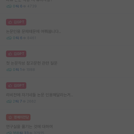
0
6
4739
김GPT
논문인용 문제때문에 여쭤봅니다..
0
6
8461
김GPT
첫 논문작성 참고문헌 관련 질문
0
1
1988
김GPT
리비전에 자기네들 논문 인용해달라는거..
2
7
2662
명예의전당
연구실을 옮기는 것에 대하여
168
33
32915