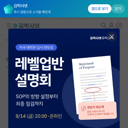
김박사넷
앱으로 보기
닫기
푸시 알림으로 소식을 빠르게
커뮤니티 홈
자유 게시판(아무개랩)
대학원생 모집
논문 figure 용량
국내대학원 정보
사려깊은 존 내시
연구실&오픈랩
2022.08.30
5
4808
커뮤니티
커뮤니티 홈
전체글보기
베스트 게시판
IF 명예의전당