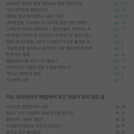
외부에서 괜찮은 랩을 알아보는 방법 (장문주의)
276
여기 대학원생 홈페이지다
59
대학원 월급 정리해준다 (공대 기준)
275
대학원생들 교수에게 가스라이팅 당한 것은 이해가 갑니다. 안타깝네요.
120
소재분야 석박사 대학원생 + 물박사들이 착각하는 거
77
왜 후배가 못하는걸 교수님은 내 책임으로 돌리는걸까요?
7
SSH 박사과정을 그만두고 지방대 박사로 옮기면 교수의 꿈은 끝일까요?
9
가슴에 손을 올려놓고 싫어하는 사람 불공정하게 리뷰
9
편애 하는 방법
16
랩홈피에 다들 본인 사진 올리냐
13
이사이트가 처음엔 정말 도움많이됐는데
14
역대급 대학원생 빌런
2
석사생의 고민
2
자유 게시판(아무개랩)에서 최근 댓글이 많이 달린 글
카이스트 경영공학부 서류
28
입학도 안한 신입생이 원래 관심을 받나요
14
물박사의 기준이 뭐임?
22
신생랩가지말라는 이유가 있었구나
16
장학금 모은 랩비통장
21