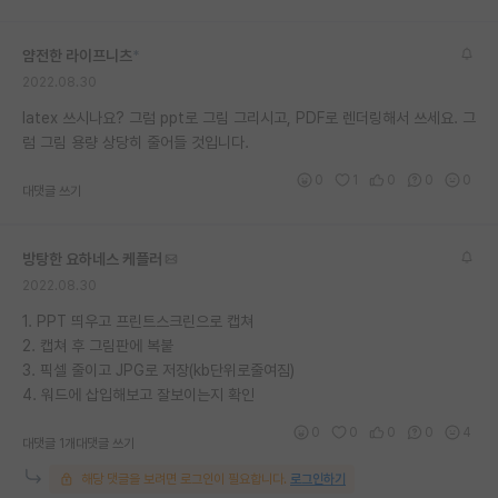
재팬라운지 🌸
얌전한 라이프니츠
*
2022.08.30
latex 쓰시나요? 그럼 ppt로 그림 그리시고, PDF로 렌더링해서 쓰세요. 그
럼 그림 용량 상당히 줄어들 것입니다.
0
1
0
0
0
대댓글 쓰기
방탕한 요하네스 케플러
2022.08.30
1. PPT 띄우고 프린트스크린으로 캡쳐
2. 캡쳐 후 그림판에 복붙
3. 픽셀 줄이고 JPG로 저장(kb단위로줄여짐)
4. 워드에 삽입해보고 잘보이는지 확인
0
0
0
0
4
대댓글 1개
대댓글 쓰기
해당 댓글을 보려면 로그인이 필요합니다.
로그인하기