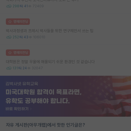
298
41
72409
명예의전당
박사과정생과 프레시 박사들을 위한 연구제안서 쓰는 팁
252
43
106010
명예의전당
대학원은 정말 우울에 매몰되기 쉬운 환경인 것 같습니다
131
24
32047
자유 게시판(아무개랩)에서 핫한 인기글은?