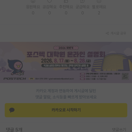
응원해요
공감해요
추천해요
궁금해요
별로에요
PI 전용 게시판
0
0
0
0
2
인문사회 계열 게시판
특수/전문대학원 게시판
게시글 공유
반도체/AI 게시판
장학금/장학생 게시판
학술 정보 게시판
홍보 게시판
카카오 계정과 연동하여 게시글에 달린
커리어
댓글 알람, 소식등을 빠르게 받아보세요
유학교육
카카오로 시작하기
이벤트
반도체 아카데미
댓글 5개
댓글쓰기