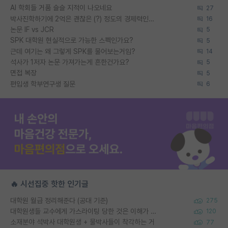
AI 학회들 거품 슬슬 지적이 나오네요
27
박사진학하기에 2억은 괜찮은 (?) 정도의 경제력인가요
16
논문 IF vs JCR
5
SPK 대학원 현실적으로 가능한 스펙인가요?
5
근데 여기는 왜 그렇게 SPK를 물어보는거임?
14
석사가 1저자 논문 가져가는게 흔한건가요?
5
면접 복장
5
편입생 학부연구생 질문
6
🔥 시선집중 핫한 인기글
대학원 월급 정리해준다 (공대 기준)
275
대학원생들 교수에게 가스라이팅 당한 것은 이해가 갑니다. 안타깝네요.
120
소재분야 석박사 대학원생 + 물박사들이 착각하는 거
77