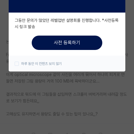
자유 게시판(아무개랩)
그동안 문의가 많았던 레벨업반 설명회를 진행합니다. *사전등록
미국 유학 게시판
시 링크 발송
미국 대학원 합격 후기 게시판
논문을 처음 써봐서 질문 올립니다..
사전 등록하기
대학원생 모집 게시판
Figure는 파워포인트로 제작한 후에 300 dpi로 그림으로 저장하기 해서 사
대학원 합격 후기 게시판
용하는 중인데
하루 동안 이 컨텐츠 보지 않기
연구실(PI) 홍보 게시판
이게 optical microscope 같이 사진을 여러개 묶어서 하나의 피겨로 만
들면 저장된 그림 용량이 거의 100 MB에 육박하더군요...
석박사 채용 정보 게시판
결과적으로 워드에 이 그림들을 삽입하면 스크롤이 버벅거리며 내려갈 정도
임용 정보 게시판
로 보기가 힘든데요,,
학부 인턴 게시판
고해상도 유지하면서 용량도 줄일 수 있는 팁이 있나요,,?
취업 게시판
임용 후기 게시판