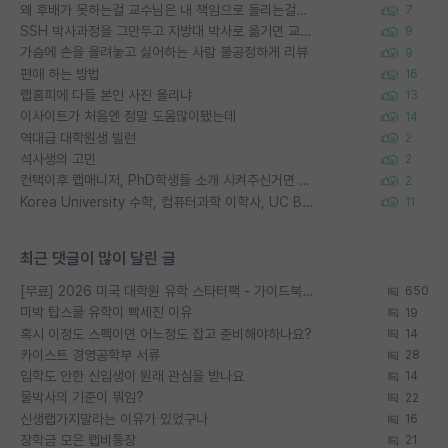
왜 후배가 못하는걸 교수님은 내 책임으로 돌리는걸까요?
7
SSH 박사과정을 그만두고 지방대 박사로 옮기면 교수의 꿈은 끝일까요?
9
가슴에 손을 올려놓고 싫어하는 사람 불공정하게 리뷰
9
편애 하는 방법
16
랩홈피에 다들 본인 사진 올리냐
13
이사이트가 처음엔 정말 도움많이됐는데
14
역대급 대학원생 빌런
2
석사생의 고민
2
컨택이후 랩매니저, PhD학생들 소개 시켜주신거면 거의 컨펌에 가깝나요?
2
Korea University 수학, 컴퓨터과학 이학사, UC Berkeley 산업공학 대학원 공학박사가 되는 것은 쉽지 않겠죠?
11
최근 댓글이 많이 달린 글
[무료] 2026 미국 대학원 유학 스타터팩 - 가이드북 & 합격자 컨택메일 템플릿
650
미박 탑스쿨 유학이 빡세진 이유
19
혹시 이정도 스펙이면 어느정도 잡고 준비해야하나요?
14
카이스트 경영공학부 서류
28
입학도 안한 신입생이 원래 관심을 받나요
14
물박사의 기준이 뭐임?
22
신생랩가지말라는 이유가 있었구나
16
장학금 모은 랩비통장
21