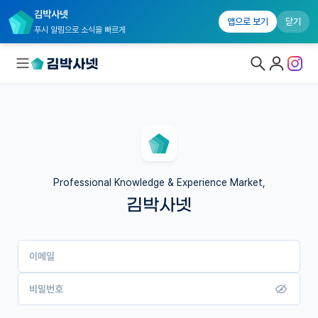
김박사넷
앱으로 보기
닫기
푸시 알림으로 소식을 빠르게
대학원생 모집
국내대학원 정보
연구실&오픈랩
Professional Knowledge & Experience Market,
김박사넷
커뮤니티
커리어
이메일
유학교육
이벤트
비밀번호
반도체 아카데미