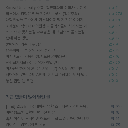
Korea University 수학, 컴퓨터과학 이학사, UC Berkeley 산업공학 대학원 공학박사가 되는 것은 쉽지 않겠죠?
11
외부에서 괜찮은 랩을 알아보는 방법 (장문주의)
278
대학원생들 교수에게 가스라이팅 당한 것은 이해가 갑니다. 안타깝네요.
120
소재분야 석박사 대학원생 + 물박사들이 착각하는 거
77
왜 후배가 못하는걸 교수님은 내 책임으로 돌리는걸까요?
7
편애 하는 방법
17
물박사의 기준이 뭐임?
9
랩홈피에 다들 본인 사진 올리냐
13
이사이트가 처음엔 정말 도움많이됐는데
16
신생랩가지말라는 이유가 있었구나
20
박사진학하기에 2억은 괜찮은 (?) 정도의 경제력인가요
7
타대학원 컨텍 준비중인데, 지도교수님께는 언제 말씀드려야 할까요?
2
통신 관련 랩 추천
3
최근 댓글이 많이 달린 글
[무료] 2026 미국 대학원 유학 스타터팩 - 가이드북 & 합격자 컨택메일 템플릿
653
미박 탑스쿨 유학이 빡세진 이유
19
혹시 이정도 스펙이면 어느정도 잡고 준비해야하나요?
14
카이스트 경영공학부 서류
30