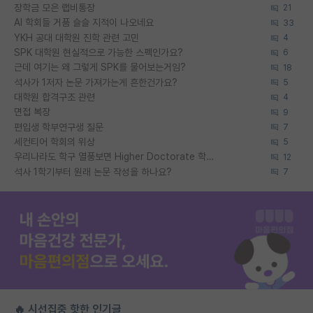
장학금 모은 랩비통장
21
AI 학회들 거품 슬슬 지적이 나오네요
33
YKH 공대 대학원 진학 관련 고민
4
SPK 대학원 현실적으로 가능한 스펙인가요?
6
근데 여기는 왜 그렇게 SPK를 물어보는거임?
18
석사가 1저자 논문 가져가는게 흔한건가요?
5
대학원 합격구조 관련
4
면접 복장
9
편입생 학부연구생 질문
7
세컨티어 학회의 위상
5
우리나라도 학구 열풍보면 Higher Doctorate 학위가 필요하다고 봅니다.
12
석사 1학기부터 원래 논문 작성을 하나요?
7
🔥 시선집중 핫한 인기글