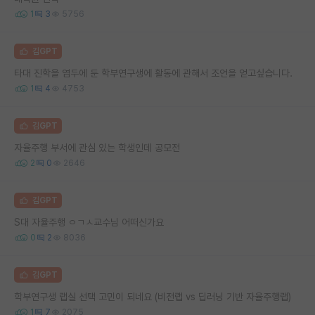
1
3
5756
김GPT
타대 진학을 염두에 둔 학부연구생에 활동에 관해서 조언을 얻고싶습니다.
1
4
4753
김GPT
자율주행 부서에 관심 있는 학생인데 공모전
2
0
2646
김GPT
S대 자율주행 ㅇㄱㅅ교수님 어떠신가요
0
2
8036
김GPT
학부연구생 랩실 선택 고민이 되네요 (비전랩 vs 딥러닝 기반 자율주행랩)
1
7
2075