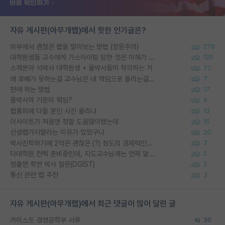
자유 게시판(아무개랩)에서 핫한 인기글은?
외부에서 괜찮은 랩을 알아보는 방법 (장문주의)
278
대학원생들 교수에게 가스라이팅 당한 것은 이해가 갑니다. 안타깝네요.
120
소재분야 석박사 대학원생 + 물박사들이 착각하는 거
77
왜 후배가 못하는걸 교수님은 내 책임으로 돌리는걸까요?
7
편애 하는 방법
17
물박사의 기준이 뭐임?
9
랩홈피에 다들 본인 사진 올리냐
13
이사이트가 처음엔 정말 도움많이됐는데
16
신생랩가지말라는 이유가 있었구나
20
박사진학하기에 2억은 괜찮은 (?) 정도의 경제력인가요
7
타대학원 컨텍 준비중인데, 지도교수님께는 언제 말씀드려야 할까요?
2
정출연 학연 박사 질문(DGIST)
2
통신 관련 랩 추천
3
자유 게시판(아무개랩)에서 최근 댓글이 많이 달린 글
카이스트 경영공학부 서류
30