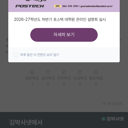
자유 게시판(아무개랩)
2026-27학년도 하반기 포스텍 대학원 온라인 설명회 실시
미국 유학 게시판
미국 대학원 합격 후기 게시판
자세히 보기
생각보다 실차 기반으로 연구하는 곳들이 별로 없네요.. SDV에도 관심있는
대학원생 모집 게시판
데 혹시 관련 분야 선배님들 중 추천해주실 랩실 있을까요..? 학부 2학년이
라 질문이 미숙한 점 양해바랍니다. 감사합니다.
하루 동안 이 컨텐츠 보지 않기
대학원 합격 후기 게시판
연구실(PI) 홍보 게시판
응원해요
공감해요
추천해요
궁금해요
별로에요
석박사 채용 정보 게시판
1
0
0
0
0
임용 정보 게시판
학부 인턴 게시판
게시글 공유
취업 게시판
임용 후기 게시판