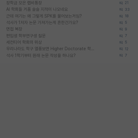
장학금 모은 랩비통장
21
AI 학회들 거품 슬슬 지적이 나오네요
33
근데 여기는 왜 그렇게 SPK를 물어보는거임?
18
석사가 1저자 논문 가져가는게 흔한건가요?
5
면접 복장
9
편입생 학부연구생 질문
7
세컨티어 학회의 위상
5
우리나라도 학구 열풍보면 Higher Doctorate 학위가 필요하다고 봅니다.
12
석사 1학기부터 원래 논문 작성을 하나요?
7