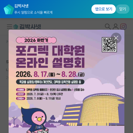
김박사넷
앱으로 보기
닫기
푸시 알림으로 소식을 빠르게
커뮤니티 홈
자유 게시판(아무개랩)
대학원생 모집
spk 자율주행 랩실 찾아보는 중인데
국내대학원 정보
나른한 프리모 레비
연구실&오픈랩
2023.11.22
0
1281
커뮤니티
커뮤니티 홈
전체글보기
베스트 게시판
IF 명예의전당